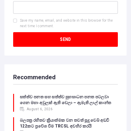
Save my name, email, and website in this browser for the
next time I comment.
Recommended
සත්ත්ව පනත සහ සත්ත්ව සුභසාධන පනත පටලවා
ගෙන මහා අවුලක් ඇති වෙලා – ඇමැති ලාල් කාන්ත
August 6, 2026
බලපත්‍ර රහිතව ක්‍රියාත්මක වන තවත් සූදු වෙබ් අඩවි
122කට ප්‍රවේශ වීම TRCSL අවහිර කරයි