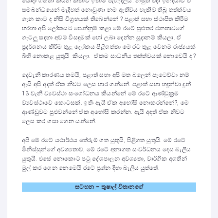
යොදා ගත්තා කියන කතාව ඉතාම පැහැදිලියි. නමුත් එදා ඉන්දියාව ඒ
සම්බන්ධයෙන් මැදිහත් නොවුණා නම් ඇතිවිය හැකිව තිබූ තත්ත්වය
ගැන කාට ද නිසි විග්‍රහයක් තිබෙන්නේ ? පළාත් සභා ස්ථාපිත කිරීම
හරහා අපි ලෝකයට පෙන්නුම් කළා මේ රටේ සුළුතර ජනතාවගේ
ගැටලු සඳහා අවම විසඳුමක් හෝ ලබා දෙන්න සූදානම් කියලා. ඒ
ප්‍රදර්ශනය කිරීම තුළ ලෝකය පිළිගත්තා මේ රට තුළ වෙනම රාජ්‍යයක්
බිහි නොකළ යුතුයි කියලා. ඒකම සාධනීය තත්ත්වයක් නොවෙයි ද ?
දෙවැනි කාරණය තමයි, පළාත් සභා අපි මත බලෙන් පැටෙව්වා නම්
ඇයි අපි අදත් ඒක නිවට ලෙස භාර ගන්නේ. පළාත් සභා හඳුන්වා දුන්
13 වැනි ව්‍යවස්ථා සංශෝධනය කියන්නේ මේ රටේ ආණ්ඩුක්‍රම
ව්‍යවස්ථාවේ කොටසක්. ඉතිං ඇයි ඒක අහෝසි නොකරන්නේ?, මේ
ආණ්ඩුවට පුළුවන්නේ ඒක අහෝසි කරන්න. ඇයි අදත් ඒක නිවට
ලෙස කර ගසා ගෙන යන්නේ.
අපි මේ රටේ යථාර්ථය තේරුම් ගත යුතුයි, පිළිගත යුතුයි. මේ රටේ
මිනිස්සුන්ගේ අවශ්‍යතාව, මේ රටේ අනාගත සංවර්ධනය දෙස බැලිය
යුතුයි. එසේ නොකොට පටු දේශපාලන අවශ්‍යතා, වාර්ගික අගතීන්
මුල් කර ගෙන නෙමෙයි රටේ ප්‍රශ්න දිහා බැලිය යුත්තේ.
සටහන – තුෂාල් විතානගේ