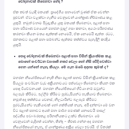
චෝදනාවක් තිබෙනවා නේද ?
ඒක තවත් වැරදි මතයක්. ප්‍රාදේශීය සභාවෙන් වුණත් ඒක වෙන්න
පුළුවන්. ඒවා වළක්වා ගැනීම වෙනුවෙන් යාන්ත්‍රණ නිර්මාණය කළ
යුතුයි. නමුත් වහාම පිටුදැකිය යුතු මතයක් තිබෙනවා, පළාත් සභා
මහා පරිමාණ වශයෙන් මහජන මුදල් ගසා කනවා, අයථා පරිහරණය
කරනවා කියන මතය ඇත්තක් නෙමෙයි, ඒක නෙමෙයි ඇත්ත. රටට,
ජනතාවට පළාත් සභා සම්බන්ධ ඇත්තම තත්ත්වය පැහැදිලි කරදිය
යුතුයි.
පොදු චෝදනාවක් තිබෙනවා පළාත් සභා විසින් ක්‍රියාත්මක කළ
බොහෝ සංවර්ධන ව්‍යාපෘති නතර වෙලා හෝ නිසි පරිදි පවත්වා
ගෙන යන්නේ නැහැ කියලා. මේ ගැන ඔබේ අදහස කුමක් ද ?
මහජන නියෝජිතයෝ නැති නිසා පළාත් සභාව විසින් ක්‍රියාත්මක කළ
සියලුම සංවර්ධන වැඩ අක්‍රීයභාවයට පත්වෙලා තිබෙනවා කියන එක
පොදු විවේචනයක්. මහජන නියෝජිතයෝ හිටියා නම් ඔවුන්ට
බලපෑම් කිරීමට, ඉල්ලීම් කිරීමට පුරවැසියන්ට හැකියාව තිබෙනවා.
නමුත් අද තත්ත්වය වෙනස්, නිලධාරීන්ට බලපෑම් කිරීමට
පුරවැසියන්ට හැකියාවක් හෝ ශක්තියක් නැහැ. අපි දන්නවා මේ වන
විට පළාත් සභාවට අයත් මහා මාර්ග පමණක් නොවෙයි පාසල්
පද්ධතිය පවා බරපතළ පරිහානියකට ලක්ව තිබෙනවා. මේ
වෙනුවෙන් මැදිහත් වෙන්න, තීන්දු – තීරණ ගන්න අද මහජන
නියෝජිතයෝ නැහැ, ඒ යාන්ත්‍රණය අක්‍රිය වෙලා ඉවරයි. ඒ විතරක්