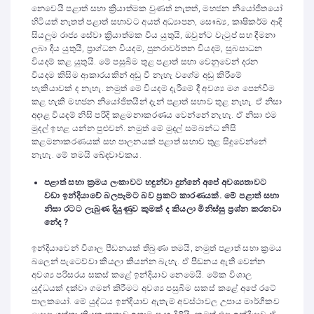
නෙවෙයි පළාත් සභා ක්‍රියාත්මක වුණත් නැතත්, මහජන නියෝජිතයෝ
හිටියත් නැතත් පළාත් සභාවට අයත් අධ්‍යාපන, සෞඛ්‍ය, කෘෂිකර්ම ආදි
සියලුම රාජ්‍ය සේවා ක්‍රියාත්මක විය යුතුයි, ඔවුන්ට වැටුප් සහ දීමනා
ලබා දිය යුතුයි, ප්‍රාග්ධන වියදම්, පුනරාවර්තන වියදම්, සුබසාධන
වියදම් කළ යුතුයි. මේ පසුබිම තුළ පළාත් සභා වෙනුවෙන් දරන
වියදම කිසිම ආකාරයකින් අඩු වී නැහැ වගේම අඩු කිරීමේ
හැකියාවක් ද නැහැ. නමුත් මේ වියදම් දැරීමේ දී අවශ්‍ය මග පෙන්වීම
කළ හැකි මහජන නියෝජිතයින් දැන් පළාත් සභාව තුළ නැහැ. ඒ නිසා
අදාළ වියදම් නිසි පරිදි කළමනාකරණය වෙන්නේ නැහැ. ඒ නිසා එම
මුදල් ඉහළ යන්න පුළුවන්. නමුත් මේ මුදල් සම්බන්ධ නිසි
කළමනාකරණයක් සහ පාලනයක් පළාත් සභාව තුළ සිදුවෙන්නේ
නැහැ. මේ තමයි ඛේදවාචකය.
පළාත් සභා ක්‍රමය ලංකාවට හ
ඳ
ුන්වා දුන්නේ අපේ අවශ්‍යතාවට
වඩා ඉන්දියාවේ බලපෑමට බව ප්‍රකට කාරණයක්. මේ පළාත් සභා
නිසා රටට ලැබුණ දියුණුව කුමක් ද කියලා මිනිස්සු ප්‍රශ්න කරනවා
නේද ?
ඉන්දියාවෙන් විශාල පීඩනයක් තිබුණා තමයි, නමුත් පළාත් සභා ක්‍රමය
බලෙන් පැටෙව්වා කියලා කියන්න බැහැ. ඒ පීඩනය ඇති වෙන්න
අවශ්‍ය පරිසරය සකස් කළේ ඉන්දියාව නෙමෙයි. මේක විශාල
යුද්ධයක් දක්වා ගමන් කිරීමට අවශ්‍ය පසුබිම සකස් කළේ අපේ රටේ
පාලකයෝ. මේ යුද්ධය ඉන්දියාව ඇතැම් අවස්ථාවල උපාය මාර්ගිකව