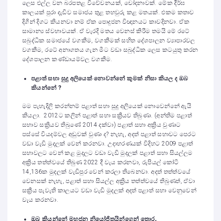
ලෙස එල්ල වන බරපතළ විවේචනයක්, චෝදනාවක්. මේක දීර්ඝ
කාලයක් පුරා දැඩිව සමාජය තුළ තහවුරු කළ මතයක්. එකම කතාව
දිගින් දිගට කියනවා නම් ඒක පොදුජන විඥානයට කාවදිනවා. ඒක
සාමාන්‍ය ස්වභාවයක්. ඒ වැරදි මතය වෙනස් කිරීම තමයි මේ රටේ
සබුද්ධික සමාජයේ වගකීම, වගකීමක් සහිත දේශපාලන ව්‍යාපාරවල
වගකීම, රටේ අනාගතය ගැන මීට වඩා සබුද්ධික ලෙස කටයුතු කරන
දේශපාලන කණ්ඩායම්වල වගකීම.
පළාත් සභා සුදු අලියෙක් නොවන්නේ කුමක් නිසා කියල ද ඔබ
කියන්නේ ?
මම පැහැදිලි කරන්නම් පළාත් සභා සුදු අලියෙක් නොවෙන්නේ ඇයි
කියලා. 2012ට කලින් පළාත් සභා සක්‍රීයව තිබුණා. (අන්තිම පළාත්
සභාව සක්‍රියව තිබුණේ 2014 දක්වා) පළාත් සභා අක්‍රිය වුණාට
පස්සේ වියදම්වල අඩුවක් වුණා ද? නැහැ, අදත් පළාත් සභාවට පෙරට
වඩා වැඩි මුදලක් වෙන් කරනවා. උදාහරණයක් විදිහට 2009 පළාත්
සභාවලට වෙන් කළ මුදලට වඩා වැඩි මුදලක් පළාත් සභා සියල්ලම
අක්‍රිය තත්ත්වයේ තිබුණ 2022 දී වැය කරනවා, රුපියල් කෝටි
14,136ක මුදලක් වැඩිපුර වෙන් කරලා තිබෙනවා. අදත් තත්ත්වයේ
වෙනසක් නැහැ, පළාත් සභා සියල්ල අක්‍රිය තත්ත්වයේ තිබුණත්, ඒවා
සක්‍රීය පැවැති කාලයට වඩා වැඩි මුදලක් අදත් පළාත් සභා වෙනුවෙන්
වැය කරනවා.
ඔබ කියන්නේ මහජන නියෝජිතයින්ගෙන් තොර,