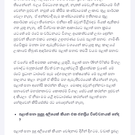
තියෙන්නේ. බලය විමධ්‍යගත කළත්, නැතත් මෙවැනි කණ්ඩායම් බිහි
වෙන්න පුළුවන්. නමුත් මේ කිසිම කණ්ඩායමක් ලංකාව තුළ සාර්ථක
වෙලා නැහැ. ඒ අන්තවාදී සෑම කණ්ඩායමක්ම ඉතිහාසය තුළ
අසාර්ථක වෙලා තිබෙනවා. එනිසා අපි ඔවුන් පිළිබඳව බියක් ඇතිකර
ගත යුතු නැහැ. අපි විශ්වාස කරන ආකාරයට පළාත් සභා ක්‍රමය
යටතේ මේ රටේ සංවර්ධනයට විශාල දායකත්වයක් ලබා දෙන්න
පුළුවන් කියන එකට හොඳම උදාහරණය වයඹ පළාත් සභාව. ගාමිණි
ජයවික්‍රම මහතා මහ ඇමැතිවරයා වශයෙන් කටයුතු කළ කාලයේ
ලංකාවේ තිබුණ ආදර්ශමත්ම පළාත් සභාව තමයි වයඹ පළාත් සභාව.
ඒ වගේම අපි අමතක නොකළ යුතුයි, පළාත් සභා 09න් 07ක්ම සිංහල
බෞද්ධ බහුතරයක් ජීවත් වන පළාත්වලයි ක්‍රියාත්මක වුණේ. මේ
රටේ ප්‍රධාන ධාරාවේ සෑම දේශපාලන පක්ෂයක්ම මේ පළාත් සභා
පාලනය කළා. නමුත් ඒ කිසිම මහ ඇමැතිවරයෙක් කියන්නේ නැහැ
පළාත් සභා අහෝසි කරන්න කියලා. මොකද ඔවුන් දන්නවා පළාත්
සභාවෙන් මහජනතාවට කොතරම් විශාල සේවයක් කරන්න පුළුවන්
ද කියලා. ඒ නිසා මම යළි අවධාරණය කරන්නේ පළාත් සභා
හේතුවෙන් කිසිසේත්ම රට බෙදෙන්නේ නැහැ.
පළාත් සභා සුදුසු අලියෙක් කියන එක ජනප්‍රිය විවේචනයක් නේද
?
පළාත් සභා සුදු අලියෙක් කියන චෝදනාව දිගින් දිගටම, වඩාත් ප්‍රබල