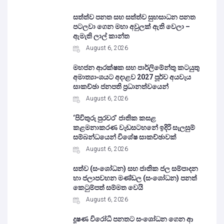
සත්ත්ව පනත සහ සත්ත්ව සුභසාධන පනත
පටලවා ගෙන මහා අවුලක් ඇති වෙලා –
ඇමැති ලාල් කාන්ත
August 6, 2026
මහජන ආරක්ෂක සහ පාර්ලිමේන්තු කටයුතු
අමාත්‍යාංශයට අදාළව 2027 පූර්ව අයවැය
සාකච්ඡා ජනපති ප්‍රධානත්වයෙන්
August 6, 2026
‘පිවිතුරු පුරවර’ ජාතික කසළ
කළමනාකරණ වැඩසටහනේ ඉදිරි සැලසුම්
සම්බන්ධයෙන් විශේෂ සාකච්ඡාවක්
August 6, 2026
සත්ව (සංශෝධන) සහ ජාතික ජල සම්පාදන
හා ජලාපවහන මණ්ඩල (සංශෝධන) පනත්
කෙටුම්පත් සම්මත වෙයි
August 6, 2026
දූෂණ විරෝධි පනතට සංශෝධන ගෙන ආ