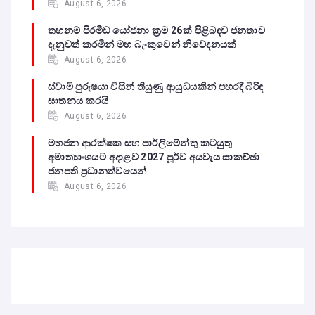
August 6, 2026
තහනම් පිරමීඩ යෝජනා ක්‍රම 26ක් පිළිබඳව ජනතාව
දැනුවත් කරමින් මහ බැංකුවෙන් නිවේදනයක්
August 6, 2026
ස්වාමි පුරුෂයා විසින් තියුණු ආයුධයකින් පහරදී බිරිඳ
ඝාතනය කරයි
August 6, 2026
මහජන ආරක්ෂක සහ පාර්ලිමේන්තු කටයුතු
අමාත්‍යාංශයට අදාළව 2027 පූර්ව අයවැය සාකච්ඡා
ජනපති ප්‍රධානත්වයෙන්
August 6, 2026