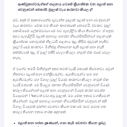
ආණ්ඩුකාරවරුන්ගේ පාලනය යටතේ ක්‍රියාත්මක වන පළාත් සභා
වෙනුවෙන් මෙතරම් මුදලක් වැය කරනවා කියල ද?
ඔව්, අදත් ඒ ආකාරයෙන්ම දැවැන්ත මුදලක් පළාත් සභා වෙනුවෙන්
වැය කරනවා. මේක මම කියන කාරණයක් නෙමෙයි, එවකට මුදල්
කොමිසමේ ලේකම්වරයා මේ බව පැහැදිලිව කියා තිබෙනවා. ඒ අනුව
අපට පැහැදිලියි පළාත් සභාවල මහජන නියෝජිතයින්ගේ පාලනයක්
ක්‍රියාත්මක නොවුණත් නිලධාරී පාලනය තුළ කිසිම අඩුවක් නැතිව
මුදල් වියදම් කරනවා. මිනිස්සු හිතාගෙන ඇති පළාත් සභා නැති
තත්ත්වයක් තුළ ඒ මුදල් ඉතිරි වෙලා කියලා. නමුත් ඒක එසේ වෙලා
නැහැ.
ඒ වගේම තමයි මිනිස්සුන් අතර තවත් වැරදි මතයක් තිබෙනවා, ඔවුන්
හිතනවා පළාත් සභා මන්ත්‍රීවරුන්ට, ඇමතිවරුන්ට සහ මහ
ඇමතිවරුන්ට මහ විශාල මුදල් වියදම් කරනවා කියලා. නමුත් ඒක
වැරදි මතයක්. මේ සියලුම ජනතා නියෝජිතයින් වෙනුවෙන් වියදම්
කරලා තියෙන්නේ පළාත් සභා වෙනුවෙන් වියදම් කරන සමස්ත
වියදමෙන් 1%කටත් වඩා අඩු මුදලක්, මම මේක ඉතාම වගකීමෙන්
කියන්නේ. පළාත් සභාවල මහජන නියෝජිතයින් වෙනුවෙන් අති
විශාල වියදමක් දරන්න වෙනවා කියන එක මේ රටේ සමාජ ගත
කරලා තිබෙන ඉතාම නරක අදහසක්.
පළාත් සභා හරහා දූෂණයන්, ගසා කෑම් වෙනවා කියන ප්‍රබල