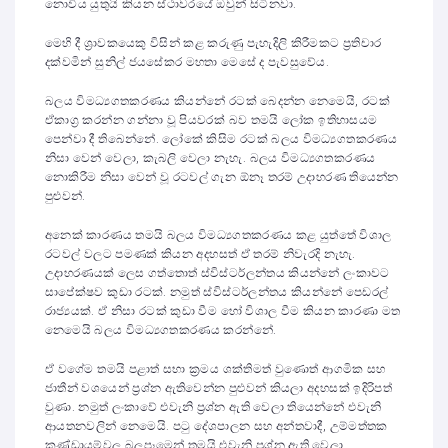
නොවිය යුතුයි කියන ස්ථාවරයේ ඔවුන් සිටිනවා.
මෙහි දී ශ්‍රාවකයෙකු විසින් කළ කරුණු පැහැදිලි කිරීමකට ප්‍රතිචාර
දක්වමින් සුනිල් ජයසේකර මහතා මෙසේ ද පැවසුවේය.
බලය විමධ්‍යගතකරණය කියන්නේ රටක් බෙදන්න නෙමෙයි, රටක්
ඒකාග්‍ර කරන්න ගන්නා වූ පියවරක් බව තමයි ලෝක ඉතිහාසයම
පෙන්වා දී තිබෙන්නේ. ලෝකේ කිසිම රටක් බලය විමධ්‍යගතකරණය
නිසා වෙන් වෙලා, කැබලි වෙලා නැහැ. බලය විමධ්‍යගතකරණය
නොකිරීම නිසා වෙන් වූ රටවල් ගැන ඕනෑ තරම් උදාහරණ තියෙන්න
පුළුවන්.
අනෙක් කාරණය තමයි බලය විමධ්‍යගතකරණය කළ යුත්තේ විශාල
රටවල් වලට පමණක් කියන අදහසත් ඒ තරම් නිවැරදි නැහැ.
උදාහරණයක් ලෙස ගත්තොත් ස්විස්ටර්ලන්තය කියන්නේ ලංකාවට
සාපේක්ෂව කුඩා රටක්. නමුත් ස්විස්ටර්ලන්තය කියන්නේ පෙඩරල්
රාජ්‍යයක්. ඒ නිසා රටක් කුඩා වීම හෝ විශාල වීම කියන කාරණා මත
නෙමෙයි බලය විමධ්‍යගතකරණය කරන්නේ.
ඒ වගේම තමයි පළාත් සභා ක්‍රමය ශක්තිමත් වුණොත් ආගමික සහ
ජාතීන් වශයෙන් ප්‍රශ්න ඇතිවෙන්න පුළුවන් කියලා අදහසක් ඉදිරිපත්
වුණා. නමුත් ලංකාවේ එවැනි ප්‍රශ්න ඇති වෙලා තියෙන්නේ එවැනි
ආයතනවලින් නෙමෙයි. පටු දේශපාලන සහ අන්තවාදී, උම්මත්තක
කණ්ඩායම්වල බලපෑමෙන් තමයි එවැනි ප්‍රශ්න ඇති වෙලා