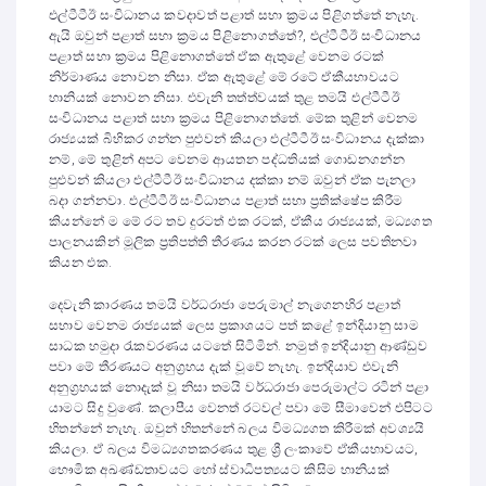
එල්ටීටීඊ සංවිධානය කවදාවත් පළාත් සභා ක්‍රමය පිළිගත්තේ නැහැ.
ඇයි ඔවුන් පළාත් සභා ක්‍රමය පිළිනොගත්තේ?, එල්ටීටීඊ සංවිධානය
පළාත් සභා ක්‍රමය පිළිනොගත්තේ ඒක ඇතුළේ වෙනම රටක්
නිර්මාණය නොවන නිසා. ඒක ඇතුළේ මේ රටේ ඒකීයභාවයට
හානියක් නොවන නිසා. එවැනි තත්ත්වයක් තුළ තමයි එල්ටීටීඊ
සංවිධානය පළාත් සභා ක්‍රමය පිළිනොගත්තේ. මේක තුළින් වෙනම
රාජ්‍යයක් බිහිකර ගන්න පුළුවන් කියලා එල්ටීටීඊ සංවිධානය දැක්කා
නම්, මේ තුළින් අපට වෙනම ආයතන පද්ධතියක් ගොඩනගන්න
පුළුවන් කියලා එල්ටීටීඊ සංවිධානය දක්කා නම් ඔවුන් ඒක පැනලා
බදා ගන්නවා. එල්ටීටීඊ සංවිධානය පළාත් සභා ප්‍රතික්ෂේප කිරීම
කියන්නේ ම මේ රට තව දුරටත් එක රටක්, ඒකීය රාජ්‍යයක්, මධ්‍යගත
පාලනයකින් මූලික ප්‍රතිපත්ති තීරණය කරන රටක් ලෙස පවතිනවා
කියන එක.
දෙවැනි කාරණය තමයි වර්ධරාජා පෙරුමාල් නැගෙනහිර පළාත්
සභාව වෙනම රාජ්‍යයක් ලෙස ප්‍රකාශයට පත් කළේ ඉන්දියානු සාම
සාධක හමුදා රැකවරණය යටතේ සිටිමින්. නමුත් ඉන්දියානු ආණ්ඩුව
පවා මේ තීරණයට අනුග්‍රහය දැක් වූවේ නැහැ. ඉන්දියාව එවැනි
අනුග්‍රහයක් නොදැක් වූ නිසා තමයි වර්ධරාජා පෙරුමාල්ට රටින් පළා
යාමට සිදු වුණේ. කලාපීය වෙනත් රටවල් පවා මේ සීමාවෙන් එපිටට
හිතන්නේ නැහැ. ඔවුන් හිතන්නේ බලය විමධ්‍යගත කිරීමක් අවශ්‍යයි
කියලා. ඒ බලය විමධ්‍යගතකරණය තුළ ශ්‍රී ලංකාවේ ඒකීයභාවයට,
භෞමික අඛණ්ඩතාවයට හෝ ස්වාධිපත්‍යයට කිසිම හානියක්