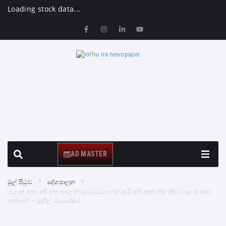
Loading stock data...
AD MASTER
මුල් පිටුව
දේශපාලන
‘පළාත් සභා අපි මත බලෙන් පැටෙව්වා නම් ඇයි අපි අදත් ඒක නිවට ලෙස භාර
ගන්නේ’ – සුනිල් ජයසේකර