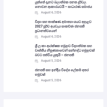
යුත්තේ දැනට බලාත්මක පනත දුර්වල
නොවන ආකාරයටයි – සාධාරණ සමාජය
August 6, 2026
විද්‍යා සහ තාක්ෂණ අමාත්‍යාංශයට අදාළව
2027 පූර්ව අයවැය සාකච්ඡා ජනපති
ප්‍රධානත්වයෙන්
August 6, 2026
ශ්‍රී ලංකා ආරක්ෂක හමුදාව විද්‍යාත්මක සහ
වෘත්තීය නිපුණතාවෙන් සන්නද්ධ හමුදාවක්
බවට පත්විය යුතුයි – ජනපති
August 5, 2026
ජනපති සහ ඉන්දීය විදේශ ලේකම් අතර
හමුවක්
August 5, 2026