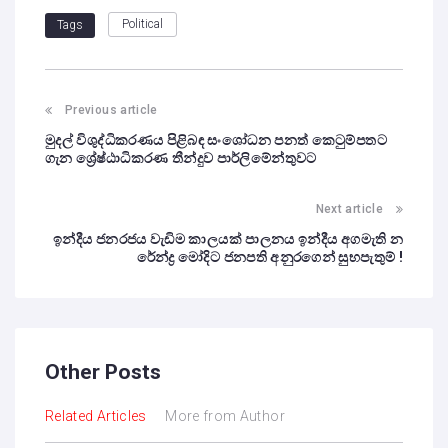
Political
Tags
Previous article
මුදල් විශුද්ධිකරණය පිළිබඳ සංශෝධන පනත් කෙටුම්පතට
ගැන ශ්‍රේෂ්ඨාධිකරණ තීන්දුව පාර්ලිමේන්තුවට
Next article
ඉන්දීය ජනරජය වැඩිම කාලයක් පාලනය ඉන්දීය අගමැති න
රේන්ද්‍ර මෝදිට ජනපති අනුරගෙන් සුභපැතුම් !
Other Posts
Related Articles
More from Author