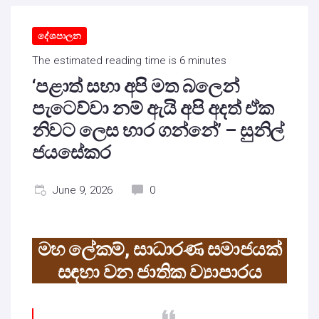
දේශපාලන
The estimated reading time is 6 minutes
‘පළාත් සභා අපි මත බලෙන්
පැටෙව්වා නම් ඇයි අපි අදත් ඒක
නිවට ලෙස භාර ගන්නේ’ – සුනිල්
ජයසේකර
June 9, 2026
0
මහ ලේකම්, සාධාරණ සමාජයක්
ස
ඳ
හා වන ජාතික ව්‍යාපාරය