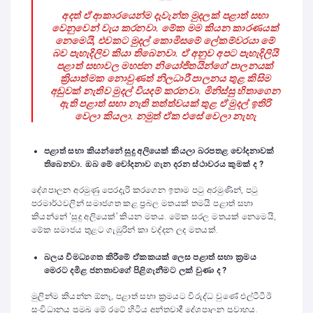
අදත් ඒ ආකාරයෙන්ම දැවැන්ත මුදලක් පළාත් සභා
වෙනුවෙන් වැය කරනවා. මේක මම කියන කාරණයක්
නෙමෙයි, එවකට මුදල් කොමිසමේ ලේකම්වරයා මේ
බව පැහැදිලිව කියා තිබෙනවා. ඒ අනුව අපට පැහැදිලියි
පළාත් සභාවල මහජන නියෝජිතයින්ගේ පාලනයක්
ක්‍රියාත්මක නොවුණත් නිලධාරී පාලනය තුළ කිසිම
අඩුවක් නැතිව මුදල් වියදම් කරනවා. මිනිස්සු හිතාගෙන
ඇති පළාත් සභා නැති තත්ත්වයක් තුළ ඒ මුදල් ඉතිරි
වෙලා කියලා. නමුත් ඒක එසේ වෙලා නැහැ
පළාත් සභා කියන්නේ සුදු අලියෙක් කියලා බරපතළ චෝදනාවක්
තිබෙනවා. ඔබ මේ චෝදනාව ගැන දරන ස්ථාවරය කුමක් ද ?
දේශපාලන අරමුණු පෙරදැරි කරගෙන ඉතාම පටු අරමුණින්, පටු
පරමාර්ථවලින් සමාජගත කළ ප්‍රබල මතයක් තමයි පළාත් සභා
කියන්නේ ‘සුදු අලියෙක්’ කියන මතය. මේක සරල මතයක් නෙමෙයි,
මේක සමාජය තුළට ගැඹුරින් කා වද්දන ලද මතයක්.
බලය විමධ්‍යගත කිරීමේ ඒකකයක් ලෙස පළාත් සභා ක්‍රමය
මෙරට දමිළ ජනතාවගේ පිළිගැනීමට ලක් වුණා ද ?
මුලින්ම කියන්න ඕනෑ, පළාත් සභා ක්‍රමයට විරුද්ධ වුණේ එල්ටීටීඊ
සංවිධානය ප්‍රමුඛ මේ රටේ හිටිය අන්තවාදී දේශපාලන ප්‍රවාහය.