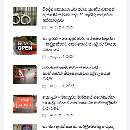
විදේශ ගතකරන බව පවසා කාන්තාවකගේ
ලක්ෂ 64ක් වංචා කළ 21 හැවිරිදි තරුණයා
අත්අඩංගුවට
August 4, 2026
මහනුවර – කොළඹ මාර්ගයේ ගනේතැන්න
– කඩුගන්නාව අතර කොටස යළි රථ වාහන
ධාවනයට
August 4, 2026
මොරහේනගම නිවසක් නාය යයි –
කාන්තාවක් තිදෙනෙක් සහ පුද්ගලයෙක්
මරුට
August 4, 2026
කොළඹ – මහනුවර මාර්ගයේ ගනේතැන්න
හා කඩුගන්නාව අතර කොටස තාවකාලිකව
වසා දැමේ
August 3, 2026
මහජන ආරක්ෂක හා පාර්ලිමේන්තු කටයුතු