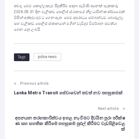
තවද, මෙම කොල්ලකෑම සිදුකිරීම සඳහා පැමිණි අනෙක් සැකකරු
2026.05.31 දින වැලිකඩ පොලිස් ස්ථානයේ නිලධාරීන් කණ්ඩායමක්
විසින් අත්අඩංගුවට ගෙන ඇත. මෙම අපරාධය සම්බන්ධව බොරුල්ල
සහ වැලිකඩ පොලිස් ස්තානයන් මගින් වැඩිදුර විමර්ශන පවත්වා
ගෙන යනු ලබයි.
police news
Tags
Previous article
Lanka Metro Transit සේවාවෙන් තවත් නව පහසුකමක්
Next article
අපනයන තරඟකාරිත්වය ඉහළ නැංවීමට දිවයින පුරා පරීක්ෂ
ණ සහ සහතික කිරීමේ පහසුකම් පුළුල් කිරීමට වැඩපිළිවෙළ
ක්