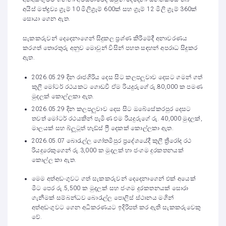
අයිස් මත්ද්‍රව්‍ය ග්‍රෑම් 10 මිලිග්‍රෑම් 600ක් සහ ග්‍රෑම් 12 මිලි ග්‍රෑම් 360ක්
සොයා ගෙන ඇත.
සැකකරුවන් දෙදෙනාගෙන් සිදුකල ප්‍රශ්ණ කිරීමේදී අනාවරණය
කරගත් තොරතුරු අනුව මොවුන් විසින් පහත සඳහන් අපරාධ සිදුකර
ඇත.
2026.05.29 දින රාජගිරිය දෙස සිට කලපලුවාව දෙසට ගමන් ගත්
කුලී මෝටර් රථයකට ගොඩවී ඒම රියදුරුගේ රු.80,000 ක පමණ
මුදලක් කොල්ලකා ඇත.
2026.05.29 දින කලපලුවාව දෙස සිට ඔබේසේකරපුර දෙසට
තවත් මෝටර් රථයකින් පැමිණ එම රියදුරුගේ රු. 40,000 මුදලක්,
මාලයක් සහ බ්ලූටූත් හෑඩ්ස් ෆ්‍රී දෙකක් කොල්ලකා ඇත.
2026.05.07 බොරැල්ල ගෝතමීපුර ප්‍රදේශයේදී කුලී ත්‍රීරෝද රථ
රියදුරෙකුගෙන් රු.3,000 ක මුදලක් හා ජංගම දුරකතනයක්
කොල්ල කා ඇත.
මෙම අත්අඩංගුවට ගත් සැකකරුවන් දෙදෙනාගෙන් එක් අයෙක්
මීට පෙර රු.5,500 ක මුදලක් සහ ජංගම දුරකතනයක් සොරා
ගැනීමක් සම්බන්ධව බොරැල්ල පොලිස් ස්ථානය මගින්
අත්අඩංගුවට ගෙන අධිකරණයට ඉදිරිපත් කර ඇති සැකකරුවෙකු
වේ.