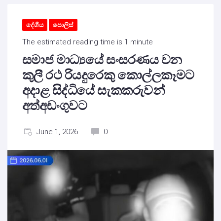
දේශීය
පොලිස්
The estimated reading time is 1 minute
සමාජ මාධ්‍යයේ සංසරණය වන
කුලී රථ රියදුරෙකු කොල්ලකෑමට
අදාළ සිද්ධියේ සැකකරුවන්
අත්අඩංගුවට
June 1, 2026
0