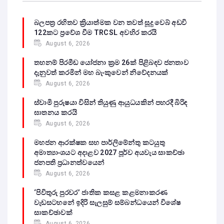
බලපත්‍ර රහිතව ක්‍රියාත්මක වන තවත් සූදු වෙබ් අඩවි
122කට ප්‍රවේශ වීම TRCSL අවහිර කරයි
August 6, 2026
තහනම් පිරමීඩ යෝජනා ක්‍රම 26ක් පිළිබඳව ජනතාව
දැනුවත් කරමින් මහ බැංකුවෙන් නිවේදනයක්
August 6, 2026
ස්වාමි පුරුෂයා විසින් තියුණු ආයුධයකින් පහරදී බිරිඳ
ඝාතනය කරයි
August 6, 2026
මහජන ආරක්ෂක සහ පාර්ලිමේන්තු කටයුතු
අමාත්‍යාංශයට අදාළව 2027 පූර්ව අයවැය සාකච්ඡා
ජනපති ප්‍රධානත්වයෙන්
August 6, 2026
‘පිවිතුරු පුරවර’ ජාතික කසළ කළමනාකරණ
වැඩසටහනේ ඉදිරි සැලසුම් සම්බන්ධයෙන් විශේෂ
සාකච්ඡාවක්
August 6, 2026