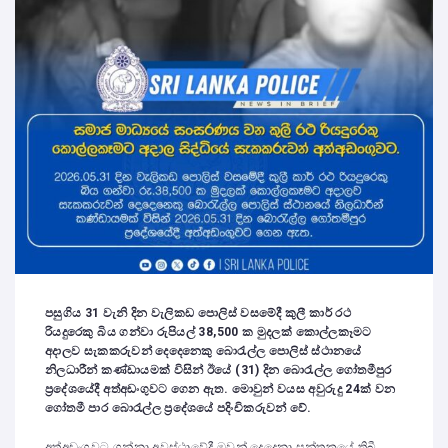
පසුගිය 31 වැනි දින වැලිකඩ පොලිස් වසමේදී කුලී කාර් රථ
රියදුරෙකු බිය ගන්වා රුපියල් 38,500 ක මුදලක් කොල්ලකෑමට
අදාලව සැකකරුවන් දෙදෙනෙකු බොරැල්ල පොලිස් ස්ථානයේ
නිලධාරීන් කණ්ඩායමක් විසින් ඊයේ (31) දින බොරැල්ල ගෝතමීපුර
ප්‍රදේශයේදී අත්අඩංගුවට ගෙන ඇත. මොවුන් වයස අවුරුදු 24ක් වන
ගෝතමී පාර බොරැල්ල ප්‍රදේශයේ පදිංචිකරුවන් වේ.
අත්අඩංගුවට ගන්නා අවස්ථාවේදී ඔවුන් දෙදෙනා සන්තකයේ තිබී