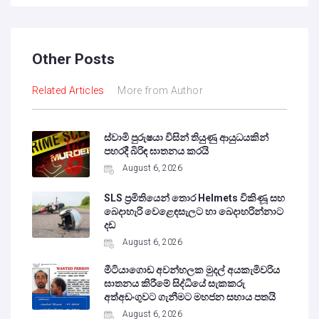
Other Posts
Related Articles
More from Author
ස්වාමි පුරුෂයා විසින් තියුණු ආයුධයකින්
පහරදී බිරිඳ ඝාතනය කරයි
August 6, 2026
SLS ප්‍රමිතියෙන් තොර Helmets විකිණූ සහ
බෙදාහැරි වෙළෙඳසැලට හා බෙදාහරින්නාට
දඩ
August 6, 2026
මීටියාගොඩ අවන්හලක මුදල් අයකැමිවරිය
ඝාතනය කිරීමේ සිද්ධියේ සැකකරු
අත්අඩංගුවට ගැනීමට මහජන සහාය පතයි
August 6, 2026