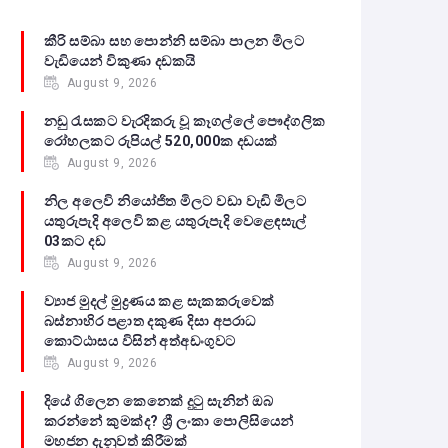
කීරි සම්බා සහ පොන්නි සම්බා පාලන මිලට
වැඩියෙන් විකුණා දඩකයි
August 9, 2026
නඩු රැසකට වැරදිකරු වූ කෑගල්ලේ පෞද්ගලික
රෝහලකට රුපියල් 520,000ක දඩයක්
August 9, 2026
නිල අලෙවි නියෝජිත මිලට වඩා වැඩි මිලට
යතුරුපැදි අලෙවි කළ යතුරුපැදි වෙළෙඳසැල්
03කට දඩ
August 9, 2026
ව්‍යාජ මුදල් මුද්‍රණය කළ සැකකරුවෙක්
බස්නාහිර පළාත දකුණ දිසා අපරාධ
කොට්ඨාසය විසින් අත්අඩංගුවට
August 9, 2026
දියේ ගිලෙන කෙනෙක් දුටු සැනින් ඔබ
කරන්නේ කුමක්ද? ශ්‍රී ලංකා පොලිසියෙන්
මහජන දැනුවත් කිරීමක්