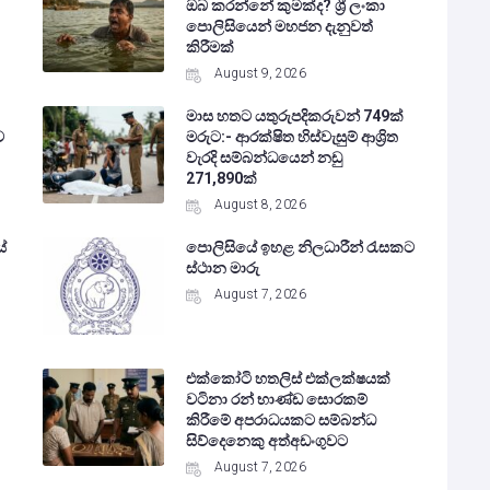
ඔබ කරන්නේ කුමක්ද? ශ්‍රී ලංකා
පොලිසියෙන් මහජන දැනුවත්
කිරීමක්
August 9, 2026
මාස හතට යතුරුපදිකරුවන් 749ක්
ව
මරුට:- ආරක්ෂිත හිස්වැසුම් ආශ්‍රිත
වැරදි සම්බන්ධයෙන් නඩු
271,890ක්
August 8, 2026
ේ
පොලිසියේ ඉහළ නිලධාරීන් රැසකට
ස්ථාන මාරු
August 7, 2026
එක්කෝටි හතලිස් එක්ලක්ෂයක්
වටිනා රන් භාණ්ඩ සොරකම්
කිරීමේ අපරාධයකට සම්බන්ධ
සිව්දෙනෙකු අත්අඩංගුවට
August 7, 2026