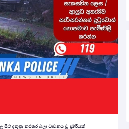
සිට දකුණු කළුතර බලා ධාවනය වූ දුම්රියක්