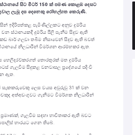
 ස්ථානයේ සිට මීටර් 150 ක් පමණ කොළඹ දෙසට
තුවාල ලැබූ දස දෙනෙකු රෝහල්ගත කෙරුණි.
සින් ඉදිරිපත්කළ පැමිණිල්ලකට අනුව දුම්රිය
වන ස්ථානයකදී දුම්රිය පීලි පැනීම සිදුව ඇති
යකඩ බාර් ගලවා තබීම නිසාවෙන් සිදුව ඇති බවත්
්ථානයේ නිලධාරීන් විමර්ශන ආරම්භකර ඇත.
 හෙලිදරව්කරගත් තොරතුරක් මත දුම්රිය
 ගැලවීම සිදුකළ වනවාසල ප්‍රදේශයේ පදිංචි
ගෙන ඇත.
 සැකකරුවෙකු ලෙස වයස අවුරුචු 31 ක් වන
ෙකුද අත්අඩංගුවට ගැනීමට විමර්ශක නිලධාරීන්
ප්‍රමාණක්, ගැලවීම සඳහා භාවිතාකර ඇති බවට
ොලිස් භාරයට ගෙන තිබේ.