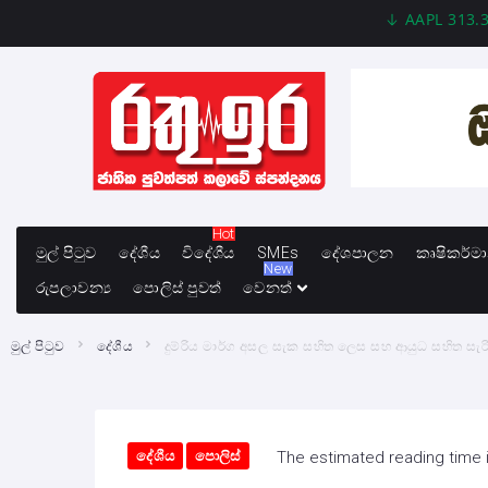
AAPL 313.33 +0.9
Hot
මුල් පිටුව
දේශීය
විදේශීය
SMEs
දේශපාලන
කෘෂිකර්ම
New
රුපලාවන්‍ය
පොලිස් පුවත්
වෙනත්
මුල් පිටුව
දේශීය
දුම්රිය මාර්ග අසල සැක සහිත ලෙස සහ ආයුධ සහිත සැ
දේශීය
පොලිස්
The estimated reading time 