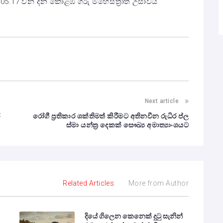
05.17 වන දින කොළඹ ගරු මහේස්ත්‍රාත් උසාවිය
Next article
ර
රෝගී ප්‍රතිකාර ශක්තිමත් කිරීමට අතිනවීන රුධිර ප්ල
ස්මා යන්ත්‍ර දෙකක් සෞඛ්‍ය අමාත්‍යාංශයට
Related Articles
More from Author
දියේ ගිලෙන කෙනෙක් දුටු සැනින්