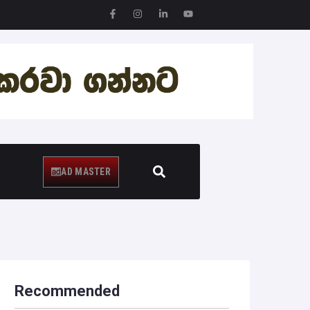
 +1.84%
GOOG 353.47 -3.15 -0.88%
AD MASTER
Recommended