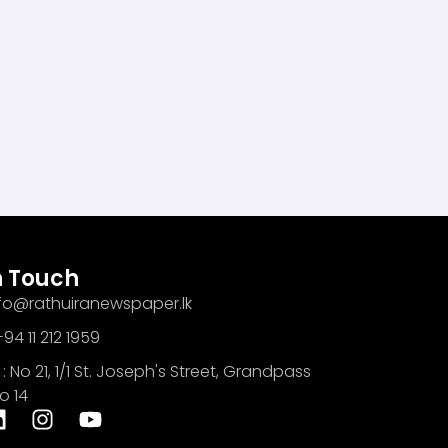
n Touch
info@rathuiranewspaper.lk
94 11 212 1959
: No 21, 1/1 St. Joseph's Street, Grandpass
o 14