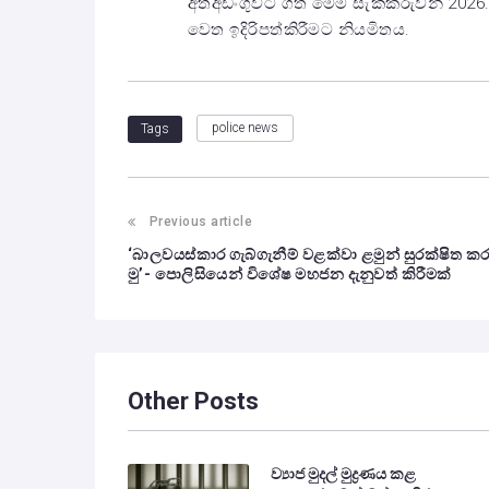
අත්අඩංගුවට ගත් මෙම සැකකරුවන් 2026.
වෙත ඉදිරිපත්කිරීමට නියමිතය.
police news
Tags
Previous article
‘බාලවයස්කාර ගැබ්ගැනීම් වළක්වා ළමුන් සුරක්ෂිත ක
මු’- පොලිසියෙන් විශේෂ මහජන දැනුවත් කිරීමක්
Other Posts
ව්‍යාජ මුදල් මුද්‍රණය කළ