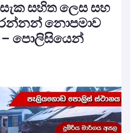
සල සැක සහිත ලෙස සහ
ිසරන්නන් නොපමාව
න – පොලිසියෙන්