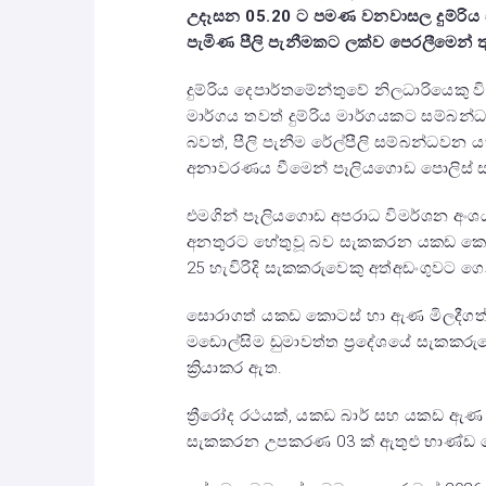
උදෑසන 05.20 ට පමණ වනවාසල දුම්රිය
පැමිණ පීලි පැනීමකට ලක්ව පෙරලීමෙන් 
දුම්රිය දෙපාර්තමේන්තුවේ නිලධාරියෙකු වි
මාර්ගය තවත් දුම්රිය මාර්ගයකට සම්බන්ධ 
බවත්, පීලි පැනීම රේල්පීලි සම්බන්ධවන 
අනාවරණය වීමෙන් පෑලියගොඩ පොලිස් ස
එමගින් පෑලියගොඩ අපරාධ විමර්ශන අංශය
අනතුරට හේතුවූ බව සැකකරන යකඩ කොටස්
25 හැවිරිදි සැකකරුවෙකු අත්අඩංගුවට 
සොරාගත් යකඩ කොටස් හා ඇණ මිලදීගත්
මඩොල්සිම ඩුමාවත්ත ප්‍රදේශයේ සැකකරුව
ක්‍රියාකර ඇත.
ත්‍රීරෝද රථයක්, යකඩ බාර් සහ යකඩ ඇණ 
සැකකරන උපකරණ 03 ක් ඇතුළු භාණ්ඩ ප