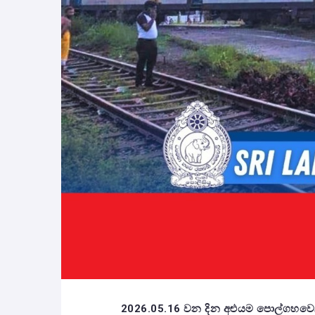
2026.05.16 වන දින අළුයම පොල්ගහවෙල 