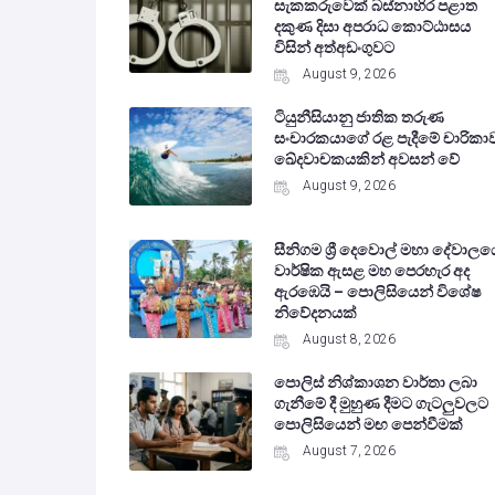
සැකකරුවෙක් බස්නාහිර පළාත
දකුණ දිසා අපරාධ කොට්ඨාසය
විසින් අත්අඩංගුවට
August 9, 2026
ටියුනීසියානු ජාතික තරුණ
සංචාරකයාගේ රළ පැදීමේ චාරිකා
ඛේදවාචකයකින් අවසන් වේ‍
August 9, 2026
සීනිගම ශ්‍රී දෙවොල් මහා දේවාලය
වාර්ෂික ඇසළ මහ පෙරහැර අද
ඇරඹෙයි – පොලිසියෙන් විශේෂ
නිවේදනයක්
August 8, 2026
පොලිස් නිශ්කාශන වාර්තා ලබා
ගැනීමේ දී මුහුණ දීමට ගැටලුවලට
පොලිසියෙන් මඟ පෙන්වීමක්
August 7, 2026