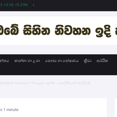
2 +0.29%
MSFT 499.99 +0.13 +0.03%
INTC 101.65 +1.84
ාන්තය
කාන්තා හා ළමා
සෞඛ්‍ය හා පෝෂණය
ක්‍රීඩා
ආර්ථික
රිසරන්නන් නොපමාව 119 දැනුම් දෙන්න – පොලිසියෙන් ඉල්ලීමක්
is 1 minute