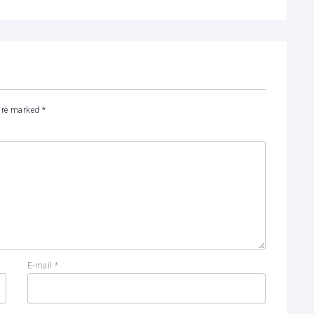
 are marked
*
E-mail
*