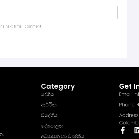
the next time I comment.
Category
Get I
දේශීය
Email: 
ආර්ථික
Phone: +
විදේශීය
Address 
Colomb
දේශපාලන
න,
අධ්‍යාපන හා වෘත්තීය