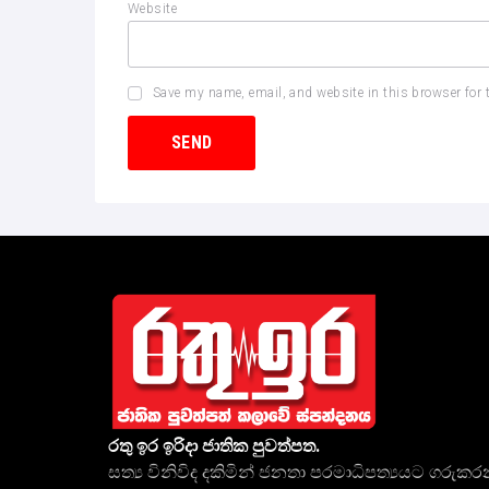
Website
Save my name, email, and website in this browser for 
රතු ඉර ඉරිදා ජාතික පුවත්පත.
සත්‍ය විනිවිද දකිමින් ජනතා පරමාධිපත්‍යයට ගරුකර