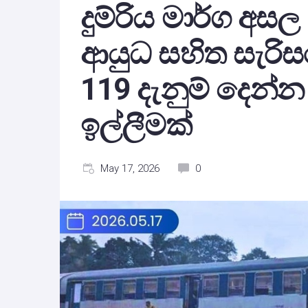
දුම්රිය මාර්ග අ
ආයුධ සහිත සැර
119 දැනුම් දෙන්
ඉල්ලීමක්
May 17, 2026
0