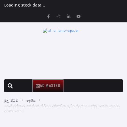
Loading stock data...
AD MASTER
මුල් පිටුව
දේශීය
රෝගී ප්‍රතිකාර ශක්තිමත් කිරීමට අතිනවීන රුධිර ප්ලස්මා යන්ත්‍ර දෙකක් සෞඛ්‍ය
අමාත්‍යාංශයට