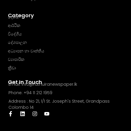
Category
දේශීය
ආර්ථික
විදේශීය
දේශපාලන
අධ්‍යාපන හා වෘත්තීය
ව්‍යාපාරික
ක්‍රීඩා
Get In Touch
Email: info@rathuiranewspaper.lk
Phone: +94 11 212 1959
Address : No 21, 1/1 St. Joseph's Street, Grandpass
Colombo 14