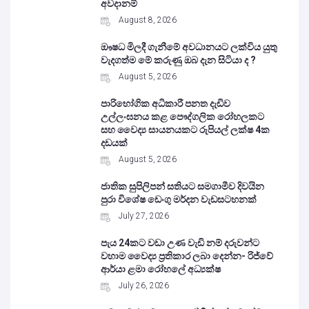
අවදානම්
August 8, 2026
ඖෂධ මිලදී ගැනීමේ අවධානයට ලක්විය යුතු
වැදගත්ම මේ කරුණු ඔබ දැන සිටියා ද ?
August 5, 2026
පාරිභෝගික අධිකාරී පනත දැඩිව
උල්ලංඝනය කළ පෞද්ගලික රෝහලකට
සහ වෛද්‍ය සායනයකට රුපියල් ලක්ෂ 4ක
දඩයක්
August 5, 2026
ජාතික සුපිලිපන් සතියට සමගාමීව දිවයින
පුරා විශේෂ ඩෙංගු මර්දන වැඩසටහනක්
July 27, 2026
පැය 24කට වඩා උණ වැඩි නම් දරුවන්ට
වහාම වෛද්‍ය ප්‍රතිකාර ලබා දෙන්න- රිජ්වේ
ආර්යා ළමා රෝහලේ අධ්‍යක්ෂ
July 26, 2026