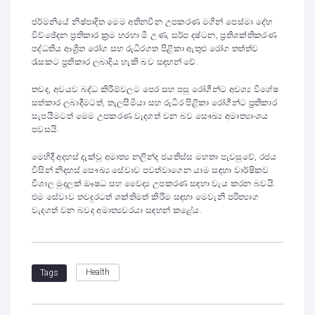
ජර්මනියේ නිෂ්පාදිත මෙම අතිනවීන උපකරණ මගින් පෙස්මා දේහ
විච්ඡේදන ප්‍රතිකාර ක්‍රම හරහා මී උණ, සර්ප දෂ්ටන, ප්‍රතිශක්තිකරණ
පද්ධතිය ආශ්‍රිත රෝග සහ රුධිරගත පිළිකා ඇතුළු රෝග තත්ත්ව
රැසකට ප්‍රතිකාර ලබාදිය හැකි බව සඳහන් වේ.
තවද, අවයව බද්ධ කිරීම්වලට පෙර සහ පසු රෝගීන්ට අවශ්‍ය විශේෂ
සත්කාර ලබාදීමටත්, තැලසීමියා සහ රුධිර පිළිකා රෝගීන්ට ප්‍රතිකාර
සැපයීමටත් මෙම උපකරණ වැදගත් වන බව සෞඛ්‍ය අමාත්‍යාංශය
පවසයි.
මෙහිදී අදහස් දැක්වූ අමාත්‍ය නලින්ද ජයතිස්ස මහතා පැවසුවේ, රජය
විසින් නිදහස් සෞඛ්‍ය සේවාව පවත්වාගෙන යාම සඳහා වාර්ෂිකව
විශාල මුදලක් ඖෂධ සහ වෛද්‍ය උපකරණ සඳහා වැය කරන බවයි.
එම සේවාව තවදුරටත් ශක්තිමත් කිරීම සඳහා මෙවැනි පරිත්‍යාග
වැදගත් වන බවද අමාත්‍යවරයා සඳහන් කළේය.
Health
Tags