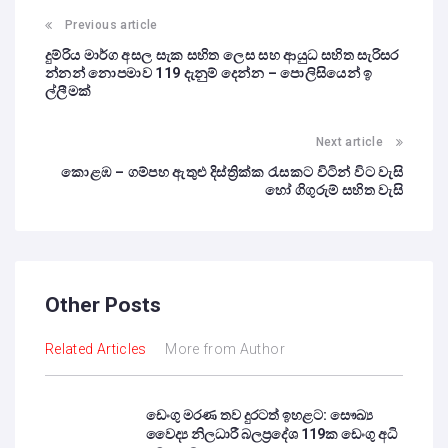
Previous article
දුම්රිය මාර්ග අසල සැක සහිත ලෙස සහ ආයුධ සහිත සැරිසර
න්නන් නොපමාව 119 දැනුම් දෙන්න – පොලිසියෙන් ඉ
ල්ලීමක්
Next article
කොළඹ – ගම්පහ ඇතුළු දිස්ත්‍රික්ක රැසකට විටින් විට වැසි
හෝ ගිගුරුම් සහිත වැසි
Other Posts
Related Articles
More from Author
ඩෙංගු මරණ තව දුරටත් ඉහළට: සෞඛ්‍ය
වෛද්‍ය නිලධාරී බලප්‍රදේශ 119ක ඩෙංගු අධි