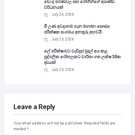
ඩෙංගු මරණවල සහ රෝගීන්ගේ අඛණ්ඩ
වර්ධනයක්
July 24, 2026
මී උණ අවදානම ගැන මහජන සෞඛ්‍ය
පරීක්ෂක සංගමය අනතුරු අඟවයි
July 23, 2026
ලේ පරීක්ෂාවට වැඩිපුර මුදල් අය කළ
පුද්ගලික රෝහලකට වාර්තා ගත ලක්ෂ 30ක
දඩයක්
July 23, 2026
Leave a Reply
Your email address will not be published.
Required fields are
marked
*