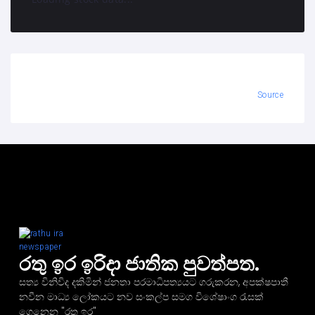
Source
රතු ඉර ඉරිදා ජාතික පුවත්පත.
සත්‍ය විනිවිද දකිමින් ජනතා පරමාධිපත්‍යයට ගරුකරන, අපක්ෂපාතී
නවීන මාධ්‍ය ලෝකයට නව සංකල්ප සමග විශේෂාංග රැසක්
ගෙනෙන "රතු ඉර"