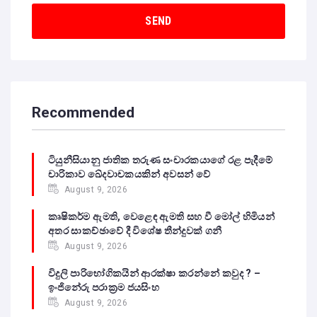
Recommended
ටියුනීසියානු ජාතික තරුණ සංචාරකයාගේ රළ පැදීමේ
චාරිකාව ඛේදවාචකයකින් අවසන් වේ‍
August 9, 2026
කෘෂිකර්ම ඇමති, වෙළෙඳ ඇමති සහ වී මෝල් හිමියන්
අතර සාකච්ඡාවේ දී විශේෂ තීන්දුවක් ගනී
August 9, 2026
විදුලි පාරිභෝගිකයින් ආරක්ෂා කරන්නේ කවුද ? –
ඉංජිනේරු පරාක්‍රම ජයසිංහ
August 9, 2026