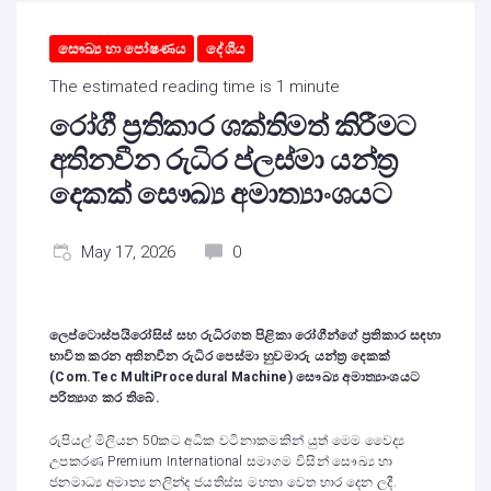
සෞඛ්‍ය හා පෝෂණය
දේශීය
The estimated reading time is 1 minute
රෝගී ප්‍රතිකාර ශක්තිමත් කිරීමට
අතිනවීන රුධිර ප්ලස්මා යන්ත්‍ර
දෙකක් සෞඛ්‍ය අමාත්‍යාංශයට
May 17, 2026
0
ලෙප්ටොස්පයිරෝසිස් සහ රුධිරගත පිළිකා රෝගීන්ගේ ප්‍රතිකාර සඳහා
භාවිත කරන අතිනවීන රුධිර පෙස්මා හුවමාරු යන්ත්‍ර දෙකක්
(Com.Tec MultiProcedural Machine) සෞඛ්‍ය අමාත්‍යාංශයට
පරිත්‍යාග කර තිබේ.
රුපියල් මිලියන 50කට අධික වටිනාකමකින් යුත් මෙම වෛද්‍ය
උපකරණ Premium International සමාගම විසින් සෞඛ්‍ය හා
ජනමාධ්‍ය අමාත්‍ය නලින්ද ජයතිස්ස මහතා වෙත භාර දෙන ලදී.