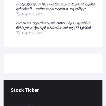
යතුරුපැදිකරුවන් SLS සහතික කළ හිස්වැස්මක් පැළඳීම
අනිවාර්යයි – ජාතික මාර්ග ආරක්ෂණ කවුන්සිලය
August 8, 2026
මාස හතට යතුරුපදිකරුවන් 749ක් මරුට:- ආරක්ෂිත
හිස්වැසුම් ආශ්‍රිත වැරදි සම්බන්ධයෙන් නඩු 271,890ක්
August 8, 2026
Stock Ticker
Loading stock data...