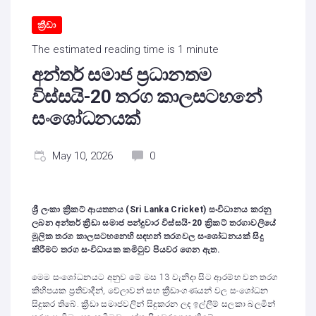
ක්‍රීඩා
The estimated reading time is 1 minute
අන්තර් සමාජ ප්‍රධානතම
විස්සයි-20 තරග කාලසටහනේ
සංශෝධනයක්
May 10, 2026
0
ශ්‍රී ලංකා ක්‍රිකට් ආයතනය (Sri Lanka Cricket) සංවිධානය කරනු
ලබන අන්තර් ක්‍රීඩා සමාජ පන්දුවාර විස්සයි-20 ක්‍රිකට් තරගාවලියේ
මූලික තරග කාලසටහනෙහි සඳහන් තරගවල සංශෝධනයක් සිදු
කිරීමට තරග සංවිධායක කමිටුව පියවර ගෙන ඇත.
මෙම සංශෝධනයට අනුව මේ මස 13 වැනිදා සිට ආරම්භ වන තරග
කිහිපයක ප්‍රතිවාදීන්, වේලාවන් සහ ක්‍රීඩාංගණයන් වල සංශෝධන
සිදුකර තිබේ. ක්‍රීඩා සමාජවලින් සිදුකරන ලද ඉල්ලීම් සලකා බලමින්