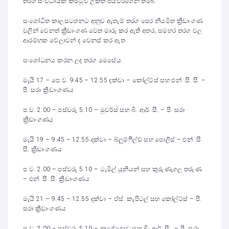
තරග සංවිධායක කමිටුව උක්ත පියවරගෙන තිබේ.
සංශෝධිත කාලසටහනට අනුව ඇතැම් තරග පෙර නියමිත ක්‍රීඩාංගණ
වලින් වෙනත් ක්‍රීඩාංගණ වෙත මාරු කර ඇති අතර, සමහර තරග වල
ආරම්භක වේලාවන් ද වෙනස් කර ඇත.
සංශෝධනය කරන ලද තරග මෙසේය.
මැයි 17 – පෙ.ව. 9.45 – 12.55 දක්වා – කෝල්ට්ස් සහ එන්. සී. සී. –
පී. සරා ක්‍රීඩාංගණය
ප.ව. 2.00 – පස්වරු 5.10 – මුවර්ස් සහ බී. ආර්. සී. – පී. සරා
ක්‍රීඩාංගණය
මැයි 19 – 9.45 – 12.55 දක්වා – බ්ලූම්ෆීල්ඩ් සහ පොලිස් – එන්. සී.
සී. ක්‍රීඩාංගණය
ප.ව. 2.00 – පස්වරු 5.10 – ටැමිල් යූනියන් සහ කුරුණෑගල තරුණ
– එන්. සී. සී. ක්‍රීඩාංගණය
මැයි 21 – 9.45 – 12.55 දක්වා – ඒස්. කැපිටල් සහ කෝල්ට්ස් – පී.
සරා ක්‍රීඩාංගණය
ප.ව. 2.00 – පස්වරු 5.10 – නුගේගොඩ සහ බී. ආර්. සී. – පී. සරා