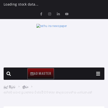
Loading stock data...
AD MASTER
මුල් පිටුව
ක්‍රීඩා
අන්තර් සමාජ ප්‍රධානතම විස්සයි-20 තරග කාලසටහනේ සංශෝධනයක්