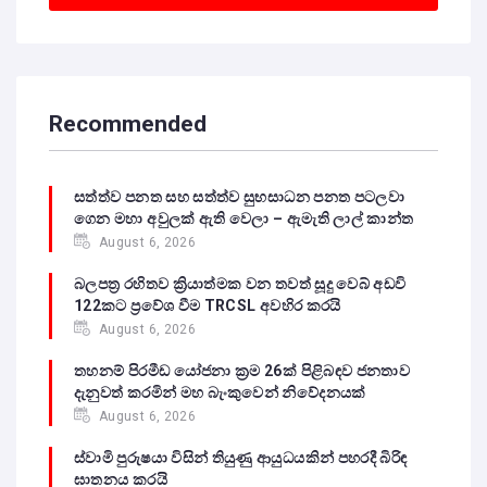
Recommended
සත්ත්ව පනත සහ සත්ත්ව සුභසාධන පනත පටලවා
ගෙන මහා අවුලක් ඇති වෙලා – ඇමැති ලාල් කාන්ත
August 6, 2026
බලපත්‍ර රහිතව ක්‍රියාත්මක වන තවත් සූදු වෙබ් අඩවි
122කට ප්‍රවේශ වීම TRCSL අවහිර කරයි
August 6, 2026
තහනම් පිරමීඩ යෝජනා ක්‍රම 26ක් පිළිබඳව ජනතාව
දැනුවත් කරමින් මහ බැංකුවෙන් නිවේදනයක්
August 6, 2026
ස්වාමි පුරුෂයා විසින් තියුණු ආයුධයකින් පහරදී බිරිඳ
ඝාතනය කරයි