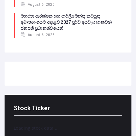
August 6, 2026
මහජන ආරක්ෂක සහ පාර්ලිමේන්තු කටයුතු
අමාත්‍යාංශයට අදාළව 2027 පූර්ව අයවැය සාකච්ඡා
ජනපති ප්‍රධානත්වයෙන්
August 6, 2026
Stock Ticker
Loading stock data...