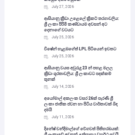
July 27, 2026
ආසියානු ක්‍රීඩා උළෙලේ ක්‍රිකට් තරගාවලිය:
ශ්‍රී ලංකා පිරිමි කණ්ඩායම අවසන් අට
දෙනාගේ වටයට
July 25, 2026
විෂේන් හැළඹගේත් LPL පිටියෙන් ඉවතට
July 25, 2026
ආසියානු වයස අවුරුදු 23 න් පහළ මලල
ක්‍රීඩා ශූරතාවලිය: ශ්‍රී ලංකාවට පදක්කම්
තුනක්
July 14, 2026
අයෝමාල් අකලංක වසර 26ක් පැරණි ශ්‍රී
ලංකා ජාතික ජවන හා පිටිය වාර්තාවක් බිඳ
දමයි
July 11, 2026
දිනේෂ් චන්දිමාල්ගේ වේගවත් පිතිහරඹයක්:
ශ්‍රී ලංකාවේ අවසන් උත්සාහය ව්‍යාර්ථ වෙයි