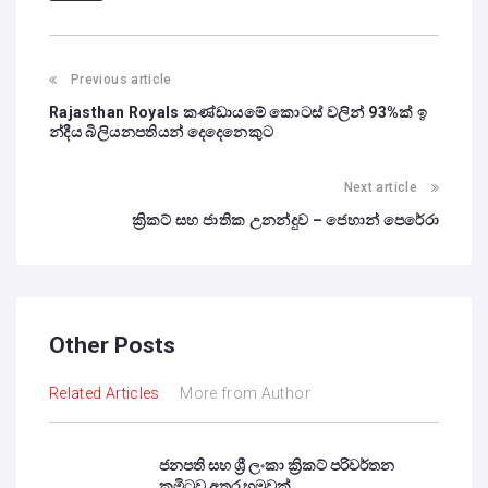
Previous article
Rajasthan Royals කණ්ඩායමේ කොටස් වලින් 93%ක් ඉ
න්දීය බිලියනපතියන් දෙදෙනෙකුට
Next article
ක්‍රිකට් සහ ජාතික උනන්දුව – ජෙහාන් පෙරේරා
Other Posts
Related Articles
More from Author
ජනපති සහ ශ්‍රී ලංකා ක්‍රිකට් පරිවර්තන
කමිටුව අතර හමුවක්