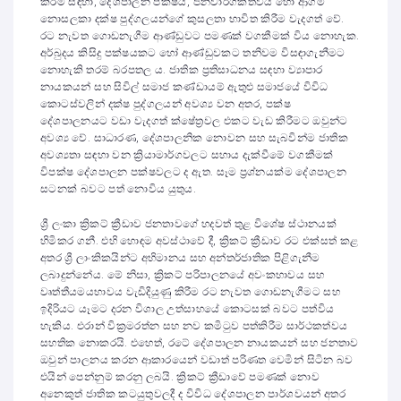
කිරීම සඳහා, දේශපාලන පක්ෂය, ජනවාර්ගිකත්වය හෝ ආගම
නොසලකා දක්ෂ පුද්ගලයන්ගේ කුසලතා භාවිත කිරීම වැදගත් වේ.
රට නැවත ගොඩනැගීම ආණ්ඩුවට පමණක් වගකීමක් විය නොහැක.
අර්බුදය කිසිදු පක්ෂයකට හෝ ආණ්ඩුවකට තනිවම විසඳාගැනීමට
නොහැකි තරම් බරපතල ය. ජාතික ප්‍රතිසාධනය සඳහා ව්‍යාපාර
නායකයන් සහ සිවිල් සමාජ කණ්ඩායම් ඇතුළු සමාජයේ විවිධ
කොටස්වලින් දක්ෂ පුද්ගලයන් අවශ්‍ය වන අතර, පක්ෂ
දේශපාලනයට වඩා වැදගත් ක්ෂේත්‍රවල එකට වැඩ කිරීමට ඔවුන්ට
අවශ්‍ය වේ. සාධාරණ, දේශපාලනික නොවන සහ සැබවින්ම ජාතික
අවශ්‍යතා සඳහා වන ක්‍රියාමාර්ගවලට සහාය දැක්වීමේ වගකීමක්
විපක්ෂ දේශපාලන පක්ෂවලට ද ඇත. සෑම ප්‍රශ්නයක්ම දේශපාලන
සටනක් බවට පත් නොවිය යුතුය.
ශ්‍රී ලංකා ක්‍රිකට් ක්‍රීඩාව ජනතාවගේ හදවත් තුළ විශේෂ ස්ථානයක්
හිමිකර ගනී. එහි හොඳම අවස්ථාවේ දී, ක්‍රිකට් ක්‍රීඩාව රට එක්සත් කළ
අතර ශ්‍රී ලාංකිකයින්ට අභිමානය සහ අන්තර්ජාතික පිළිගැනීම
ලබාදුන්නේය. මේ නිසා, ක්‍රිකට් පරිපාලනයේ අවංකභාවය සහ
වෘත්තීයමයභාවය වැඩිදියුණු කිරීම රට නැවත ගොඩනැගීමට සහ
ඉදිරියට යෑමට දරන විශාල උත්සාහයේ කොටසක් බවට පත්විය
හැකිය. එරාන් වික්‍රමරත්න සහ නව කමිටුව පත්කිරීම සාර්ථකත්වය
සහතික නොකරයි. එහෙත්, රටේ දේශපාලන නායකයන් සහ ජනතාව
ඔවුන් පාලනය කරන ආකාරයෙන් වඩාත් පරිණත වෙමින් සිටින බව
එයින් පෙන්නුම් කරනු ලබයි. ක්‍රිකට් ක්‍රීඩාවේ පමණක් නොව
අනෙකුත් ජාතික කටයුතුවලදී ද විවිධ දේශපාලන පාර්ශවයන් අතර