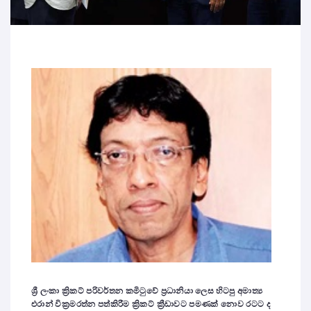
ශ්‍රී ලංකා ක්‍රිකට් පරිවර්තන කමිටුවේ ප්‍රධානියා ලෙස හිටපු අමාත්‍ය
එරාන් වික්‍රමරත්න පත්කිරීම ක්‍රිකට් ක්‍රීඩාවට පමණක් නොව රටට ද