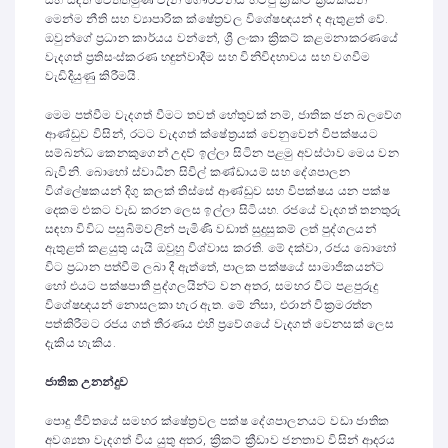
මෙන්ම නීති සහ ව්‍යාපාරික ක්ෂේත්‍රවල විශේෂඥයන් ද ඇතුළත් වේ.
ඔවුන්ගේ ප්‍රධාන කාර්යය වන්නේ, ශ්‍රී ලංකා ක්‍රිකට් කළමනාකරණයේ
වැදගත් ප්‍රතිසංස්කරණ හඳුන්වාදීම සහ විනිවිදභාවය සහ වගවීම
වැඩිදියුණු කිරීමයි.
මෙම පත්වීම වැදගත් වීමට තවත් හේතුවක් නම්, ජාතික ජන බලවේග
ආණ්ඩුව විසින්, රටට වැදගත් ක්ෂේත්‍රයක් වෙනුවෙන් විපක්ෂයට
සම්බන්ධ කෙනකුගෙන් උදව් ඉල්ලා සිටින පළමු අවස්ථාව මෙය වන
බැවිනි. බොහෝ ස්වාධීන සිවිල් කණ්ඩායම් සහ දේශපාලන
විශ්ලේෂකයන් දිගු කලක් තිස්සේ ආණ්ඩුව සහ විපක්ෂය යන පක්ෂ
දෙකම එකට වැඩ කරන ලෙස ඉල්ලා සිටියහ. රජයේ වැදගත් තනතුරු
සඳහා විවිධ පසුබිම්වලින් පැමිණි වඩාත් සුදුසුකම් ලත් පුද්ගලයන්
ඇතුළත් කළයුතු යැයි ඔවුහු විශ්වාස කරති. මේ දක්වා, රජය බොහෝ
විට ප්‍රධාන පත්වීම් ලබා දී ඇත්තේ, පාලක පක්ෂයේ සාමාජිකයන්ට
හෝ එයට පක්ෂපාතී පුද්ගලයින්ට වන අතර, සමහර විට පළපුරුදු
විශේෂඥයන් නොසලකා හැර ඇත. මේ නිසා, එරාන් වික්‍රමරත්න
පත්කිරීමට රජය ගත් තීරණය එහි ප්‍රවේශයේ වැදගත් වෙනසක් ලෙස
දැකිය හැකිය.
ජාතික උනන්දුව
පොදු ජීවිතයේ සමහර ක්ෂේත්‍රවල පක්ෂ දේශපාලනයට වඩා ජාතික
අවශ්‍යතා වැදගත් විය යුතු අතර, ක්‍රිකට් ක්‍රීඩාව ජනතාව විසින් ආදරය