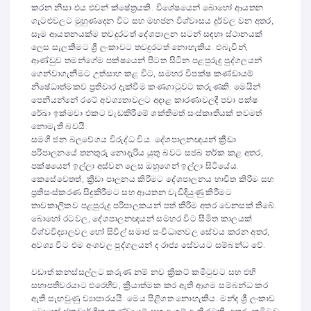
කරන නිසා එය එවන් ක්ෂේත්‍රයකි. විශේෂයෙන් බොහෝ ආයතන
ගැටළුවලට මුහුණදෙන විට සහ මහජන විශ්වාසය දුර්වල වන අතර,
සෑම ආයතනයක්ම තවදුරටත් දේශපාලන සටන් සඳහා ස්ථානයක්
ලෙස සැලකීමට ශ්‍රී ලංකාවට තවදුරටත් නොහැකිය. එබැවින්,
ආණ්ඩුව තමන්ගේම පක්ෂයෙන් පිටත සිටින පළපුරුදු පුද්ගලයන්
ගෙන්වාගැනීමට උත්සාහ කළ විට, සමහර විපක්ෂ කණ්ඩායම්
නිෂේධාත්මකව ප්‍රතිචාර දැක්වීම කණගාටුවට කරුණකි. මෙයින්
පෙනීයන්නේ රටේ අවශ්‍යතාවලට අදාළ කාරණාවලදී පවා පක්ෂ
රේඛා ඉක්මවා එකට වැඩකිරීමේ ශක්තිමත් සංස්කෘතියක් තවමත්
නොමැති බවයි.
සමගි ජන බලවේගය විරුද්ධ විය. දේශපාලනඥයන් ක්‍රීඩා
පරිපාලනයේ තනතුරු නොදැරිය යුතු බවට සජබ තර්ක කළ අතර,
පක්ෂයෙන් ඉල්ලා අස්වන ලෙස ඔහුගෙන් ඉල්ලා සිටියේය.
කෙසේවෙතත්, ක්‍රීඩා පාලනය කිරීමට දේශපාලනය භාවිත කිරීම සහ
ප්‍රතිසංස්කරණ සිදුකිරීමට සහ ආයතන වැඩිදියුණු කිරීමට
තාවකාලිකව පළපුරුදු පරිපාලකයන් පත් කිරීම අතර වෙනසක් තිබේ.
බොහෝ රටවල, දේශපාලනඥයන් සමහර විට සීමිත කාලයක්
විශ්වවිද්‍යාලවල හෝ සිවිල් සමාජ සංවිධානවල සේවය කරන අතර,
අවශ්‍ය විට එම අංශවල පුද්ගලයන් ද රාජ්‍ය සේවයට සම්බන්ධ වේ.
වඩාත් කනස්සල්ලට කරුණ නම් නව ක්‍රිකට් කමිටුවට සහ එහි
සභාපතිවරයාට එරෙහිව, ක්‍රියාත්මක කර ඇති ආගම සම්බන්ධ කර
ඇති සැඟවුණු ව්‍යාපාරයයි. මෙය පිළිගත නොහැකිය. මන්ද ශ්‍රී ලංකාව