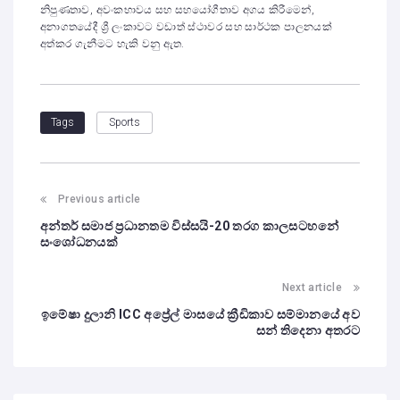
නිපුණතාව, අවංකභාවය සහ සහයෝගීතාව අගය කිරීමෙන්,
අනාගතයේදී ශ්‍රී ලංකාවට වඩාත් ස්ථාවර සහ සාර්ථක පාලනයක්
අත්කර ගැනීමට හැකි වනු ඇත.
Sports
Tags
Previous article
අන්තර් සමාජ ප්‍රධානතම විස්සයි-20 තරග කාලසටහනේ
සංශෝධනයක්
Next article
ඉමේෂා දුලානි ICC අප්‍රේල් මාසයේ ක්‍රීඩිකාව සම්මානයේ අව
සන් තිදෙනා අතරට