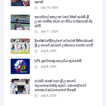
තුනක්
July 14, 2026
අයෝමාල් අකලංක වසර 26ක් පැරණි ශ්‍රී
ලංකා ජාතික ජවන හා පිටිය වාර්තාවක් බිඳ
දමයි
July 11, 2026
දිනේෂ් චන්දිමාල්ගේ වේගවත් පිතිහරඹයක්:
ශ්‍රී ලංකාවේ අවසන් උත්සාහය ව්‍යාර්ථ වෙයි
July 8, 2026
LPL ප්‍රවේශපත්‍ර අලෙවිය ඇරැඹෙයි
July 8, 2026
ටෙස්ට් ජයක් ගැන ශ්‍රී ලංකාවේ
බලාපොරොත්තු ඈතට: කොදෙව්වෝ
පරාජයේ අවධානමෙන් මිදෙති
July 6, 2026