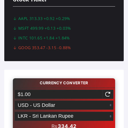
AAPL 313.33 +0.92 +0.29%
MSFT 499.99 +0.13 +0.03%
INTC 101.65 +1.84 +1.84%
GOOG 353.47 -3.15 -0.88%