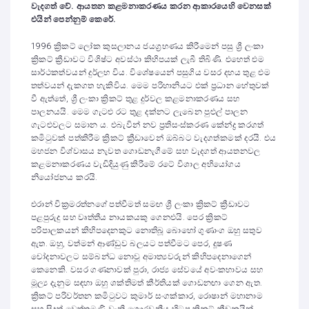
වැදගත් වේ. ආයතන කළමනාකරණය කරන ආකාරයෙහි වෙනසක්
එයින් පෙන්නුම් කෙරේ.
1996 ක්‍රිකට් ලෝක කුසලානය ජයග්‍රහණය කිරීමෙන් පසු ශ්‍රී ලංකා
ක්‍රිකට් ක්‍රීඩාවට විශිෂ්ට අවස්ථා කිහිපයක් ලැබී තිබිණි. එහෙත් එම
සාර්ථකත්වයන් දුර්ලභ විය. විශේෂයෙන් පසුගිය වසර දහය තුළ එම
තත්වයන් දැකගත හැකිවිය. මෙම පරිහානියට එක් ප්‍රධාන හේතුවක්
වී ඇත්තේ, ශ්‍රී ලංකා ක්‍රිකට් තුළ දුර්වල කළමනාකරණය සහ
පාලනයයි. මෙම ගැටළු රට තුළ දක්නට ලැබෙන පුළුල් පාලන
ගැටළුවලට සමාන ය. එබැවින් නව ප්‍රතිසංස්කරණ කේන්ද්‍ර කරගත්
කමිටුවක් පත්කිරීම ක්‍රිකට් ක්‍රීඩාවෙන් ඔබ්බට වැදගත්කමක් දරයි. එය
මහජන විශ්වාසය නැවත ගොඩනැගීමේ සහ වැදගත් ආයතනවල
කළමනාකරණය වැඩිදියුණු කිරීමේ රටේ විශාල අභියෝගය
නියෝජනය කරයි.
එරාන් වික්‍රමරත්නගේ පත්වීමත් සමඟ ශ්‍රී ලංකා ක්‍රිකට් ක්‍රීඩාවට
පළපුරුදු සහ වෘත්තීය නායකයකු ගෙනඑයි. පෙර ක්‍රිකට්
පරිපාලකයන් කිහිපදෙනකුට නොතිබූ බොහෝ ගුණාංග ඔහු සතුව
ඇත. ඔහු, වත්මන් ආණ්ඩුව බලයට පත්වීමට පෙර, දූෂණ
චෝදනාවලට සම්බන්ධ නොවූ අමාත්‍යවරුන් කිහිපදෙනාගෙන්
කෙනෙකි. වසර ගණනාවක් පුරා, රාජ්‍ය සේවයේ අවංකභාවය සහ
මූල්‍ය දැනුම සඳහා ඔහු ශක්තිමත් කීර්තියක් ගොඩනඟා ගෙන ඇත.
ක්‍රිකට් පරිවර්තන කමිටුවට කුමාර් සංගක්කාර, රොෂාන් මහානාම
සහ සිදත් වෙත්තමුණි වැනි ගෞරවනීය හිටපු ක්‍රිකට් ක්‍රීඩකයින්