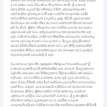
බොහෝ ජනවාර්ගික කණ්ඩායම් සහ ආගම් ඇති රටකි. අතුරු කමිටුව
ද යම් දුරකට මෙම විවිධත්වය නියෝජනය කරයි. ශ්‍රී ලංකාවේ
ජනවාර්ගික ගැටුමේ දිගු ඉතිහාසය විසින්, දේශපාලනඥයන්ට
කෙටිකාලීන දේශපාලන වාසි සඳහා වාර්ගික හා ආගමික බෙදීම්
භාවිත කිරීමේ අන්තරායන් ඉගැන්විය යුතුව තිබිණි. ප්‍රජාවන් අතර
අවිශ්වාසය සහ බෙදීම නිසා රට වසර ගණනාවක් තිස්සේ බොහෝ
දුක් විඳ තිබේ. ක්‍රිකට් පරිපාලනය පවා වාර්ගික වෛරය සහ සැකය
සඳහා ස්ථානයක් බවට පත්වුවහොත් එය ඉතා අවාසනාවන්ත වනු
ඇත. වත්මන් ආණ්ඩුව බෙදීම් සහ නිකායික දේශපාලනය භාවිත කළ
සමහර පෙර පාලනයන්ට වඩා වෙනස් ය. සියලුම පුරවැසියන්ගේ
සමාන අයිතිවාසිකම් ආරක්ෂා කරන බවට සහ කිසිදු ආකාරයකින්
වෙනස්කම් කිරීමට හෝ අන්තවාදයට ඉඩ නොදෙන බවට ආණ්ඩුව
නැවත නැවතත් පොරොන්දු වී ඇත.
වියට්නාමයේ පූජ්‍ය තිච් පඤ්ඤාකර භික්ෂුවගේ නායකත්වයෙන් ශ්‍රී
ලංකාවේ මෑතකදී පැවති අන්තර්ජාතික සාම පාගමන, සියලුදෙනාටම
ප්‍රේමනීය කරුණාව සහ සිහිකල්පනාව පිළිබඳ පණිවිඩයක් පතුරුවා
හැරියේය. මෙම පණිවිඩය ජනතාව සමඟ දැඩි ලෙස සම්බන්ධ වූ
අතර, විශාල පිරිසක් මාර්ග දිගේ ආශිර්වාද ලබාගැනීමට සහ ගෞරවය
පෙන්වීමට රැස්වූහ. මෙම සාමකාමී පණිවිඩය මේ අවස්ථාවේ රජය
විවේචනය කිරීමට ක්‍රිකට් පත්වීම් භාවිත කරන අය පෙන්වන
කෝපය හා බෙදීමට වඩා බෙහෙවින් වෙනස් ය. ශ්‍රී ලංකා ක්‍රිකට්
පරිවර්තන කමිටුව මුහුණදෙන ගැටළු, ආර්ථිකය නැවත
ගොඩනැගීමේදී සහ වාර්ගික හා ආගමික සහජීවනය ආරක්ෂා කිරීමේදී