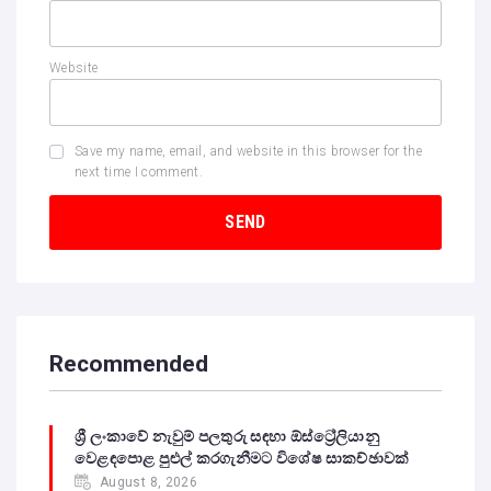
Website
Save my name, email, and website in this browser for the
next time I comment.
Recommended
ශ්‍රී ලංකාවේ නැවුම් පලතුරු සඳහා ඕස්ට්‍රේලියානු
වෙළඳපොළ පුළුල් කරගැනීමට විශේෂ සාකච්ඡාවක්
August 8, 2026