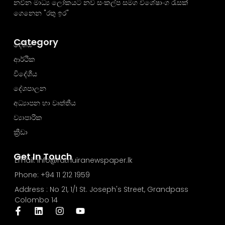
නවීන මාධ්‍ය ලෝකයට නව සංකල්ප සමග විශේෂාංග රැසක්
ගෙනෙන "රතු ඉර"
Category
දේශීය
ආර්ථික
විදේශීය
දේශපාලන
අධ්‍යාපන හා වෘත්තීය
ව්‍යාපාරික
ක්‍රීඩා
Get In Touch
Email: info@rathuiranewspaper.lk
Phone: +94 11 212 1959
Address : No 21, 1/1 St. Joseph's Street, Grandpass
Colombo 14