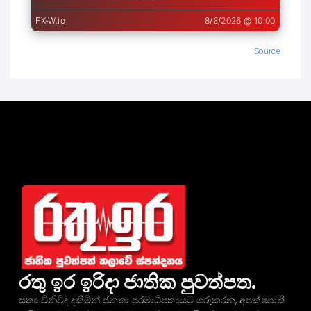
Source
රතු ඉර ඉරිදා ජාතික පුවත්පත.
සත්‍ය විනිවිද දකිමින් ජනතා පරමාධිපත්‍යයට ගරුකරන, අපක්ෂපාතී