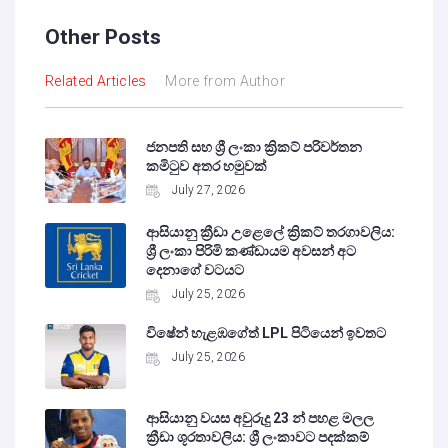
Other Posts
Related Articles
More from Author
ජනපති සහ ශ්‍රී ලංකා ක්‍රිකට් පරිවර්තන
කමිටුව අතර හමුවක්
July 27, 2026
ආසියානු ක්‍රීඩා උළෙලේ ක්‍රිකට් තරගාවලිය:
ශ්‍රී ලංකා පිරිමි කණ්ඩායම අවසන් අට
දෙනාගේ වටයට
July 25, 2026
විෂේන් හැළඹගේත් LPL පිටියෙන් ඉවතට
July 25, 2026
ආසියානු වයස අවුරුදු 23 න් පහළ මලල
ක්‍රීඩා ශූරතාවලිය: ශ්‍රී ලංකාවට පදක්කම්