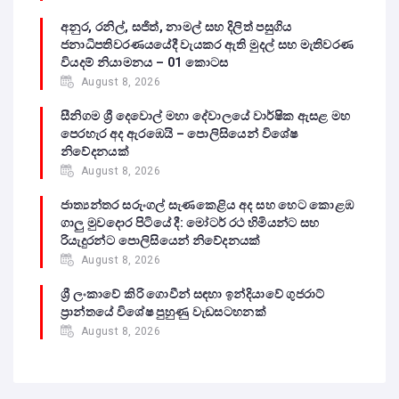
අනුර, රනිල්, සජිත්, නාමල් සහ දිලිත් පසුගිය
ජනාධිපතිවරණයයේදී වැයකර ඇති මුදල් සහ මැතිවරණ
වියදම් නියාමනය – 01 කොටස
August 8, 2026
සීනිගම ශ්‍රී දෙවොල් මහා දේවාලයේ වාර්ෂික ඇසළ මහ
පෙරහැර අද ඇරඹෙයි – පොලිසියෙන් විශේෂ
නිවේදනයක්
August 8, 2026
ජාත්‍යන්තර සරුංගල් සැණකෙළිය අද සහ හෙට කොළඹ
ගාලු මුවදොර පිටියේ දී: මෝටර් රථ හිමියන්ට සහ
රියැදුරන්ට පොලිසියෙන් නිවේදනයක්
August 8, 2026
ශ්‍රී ලංකාවේ කිරි ගොවීන් සඳහා ඉන්දියාවේ ගුජරාට්
ප්‍රාන්තයේ විශේෂ පුහුණු වැඩසටහනක්
August 8, 2026