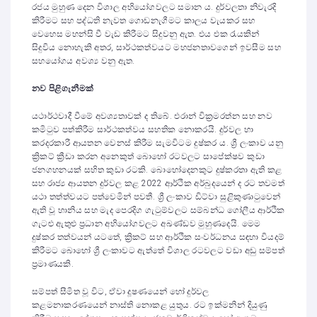
රජය මුහුණ දෙන විශාල අභියෝගවලට සමාන ය. දුර්වලතා නිවැරදි
කිරීමට සහ පද්ධති නැවත ගොඩනැගීමට කාලය වැයකර සහ
වෙහෙස මහන්සි වී වැඩ කිරීමට සිදුවනු ඇත. එය එක රැයකින්
සිදුවිය නොහැකි අතර, සාර්ථකත්වයට මහජනතාවගෙන් ඉවසීම සහ
සහයෝගය අවශ්‍ය වනු ඇත.
නව පිළිගැනීමක්
යථාර්ථවාදී වීමේ අවශ්‍යතාවක් ද තිබේ. එරාන් වික්‍රමරත්න සහ නව
කමිටුව පත්කිරීම සාර්ථකත්වය සහතික නොකරයි. දුර්වල හා
කරදරකාරී ආයතන වෙනස් කිරීම සැමවිටම දුෂ්කර ය. ශ්‍රී ලංකාව යනු
ක්‍රිකට් ක්‍රීඩා කරන අනෙකුත් බොහෝ රටවලට සාපේක්ෂව කුඩා
ජනගහනයක් සහිත කුඩා රටකි. බොහෝදෙනකුට දුෂ්කරතා ඇති කළ
සහ රාජ්‍ය ආයතන දුර්වල කළ 2022 ආර්ථික අර්බුදයෙන් ද රට තවමත්
යථා තත්ත්වයට පත්වෙමින් පවතී. ශ්‍රී ලංකාව ඩිට්වා සුළිකුණාටුවෙන්
ඇති වූ හානිය සහ මැද පෙරදිග ගැටුම්වලට සම්බන්ධ ගෝලීය ආර්ථික
ගැටළු ඇතුළු ප්‍රධාන අභියෝගවලට අඛණ්ඩව මුහුණදෙයි. මෙම
දුෂ්කර තත්වයන් යටතේ, ක්‍රිකට් සහ ආර්ථික සංවර්ධනය සඳහා වියදම්
කිරීමට බොහෝ ශ්‍රී ලංකාවට ඇත්තේ විශාල රටවලට වඩා අඩු සම්පත්
ප්‍රමාණයකි.
සම්පත් සීමිත වූ විට, ඒවා දූෂණයෙන් හෝ දුර්වල
කළමනාකරණයෙන් නාස්ති නොකළ යුතුය. රට ඉක්මනින් දියුණු