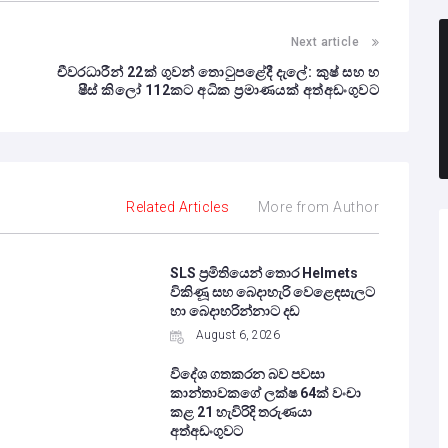
Next article
චීවරධාරීන් 22ක් ගුවන් තොටුපළේදී දැලේ: කුෂ් සහ හ
ෂීස් කිලෝ 112කට අධික ප්‍රමාණයක් අත්අඩංගුවට
Related Articles
More from Author
SLS ප්‍රමිතියෙන් තොර Helmets
විකිණූ සහ බෙදාහැරි වෙළෙඳසැලට
හා බෙදාහරින්නාට දඩ
August 6, 2026
විදේශ ගතකරන බව පවසා
කාන්තාවකගේ ලක්ෂ 64ක් වංචා
කළ 21 හැවිරිදි තරුණයා
අත්අඩංගුවට