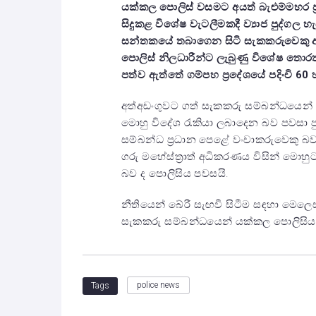
යක්කල පොලිස් වසමට අයත් බැළුම්මහර ප්‍ර
සිදුකළ විශේෂ වැටලීමකදී ව්‍යාජ පුද්ගල හැඳ
සන්තකයේ තබාගෙන සිටි සැකකරුවෙකු අත
පොලිස් නිලධාරීන්ට ලැබුණු විශේෂ තොරත
පත්ව ඇත්තේ ගම්පහ ප්‍රදේශයේ පදිංචි 60 හැ
අත්අඩංගුවට ගත් සැකකරු සම්බන්ධයෙන් 
මොහු විදේශ රැකියා ලබාදෙන බව පවසා පුද්
සම්බන්ධ ප්‍රධාන පෙළේ වංචාකරුවෙකු බවය
ගරු මහේස්ත්‍රාත් අධිකරණය විසින් මොහු
බව ද පොලිසිය පවසයි.
නීතියෙන් බේරී සැඟවී සිටීම සඳහා මෙලෙස
සැකකරු සම්බන්ධයෙන් යක්කල පොලිසිය 
police news
Tags