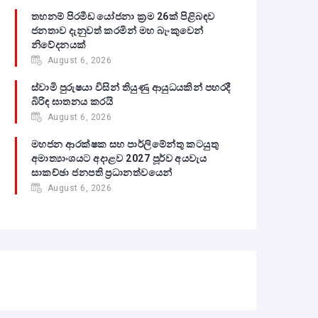
තහනම් පිරමීඩ යෝජනා ක්‍රම 26ක් පිළිබඳව
ජනතාව දැනුවත් කරමින් මහ බැංකුවෙන්
නිවේදනයක්
August 6, 2026
ස්වාමි පුරුෂයා විසින් තියුණු ආයුධයකින් පහරදී
බිරිඳ ඝාතනය කරයි
August 6, 2026
මහජන ආරක්ෂක සහ පාර්ලිමේන්තු කටයුතු
අමාත්‍යාංශයට අදාළව 2027 පූර්ව අයවැය
සාකච්ඡා ජනපති ප්‍රධානත්වයෙන්
August 6, 2026