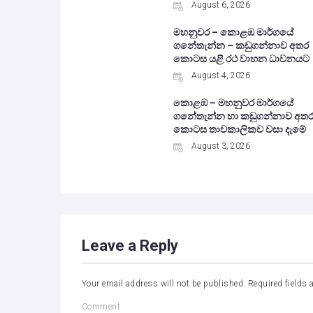
August 6, 2026
මහනුවර – කොළඹ මාර්ගයේ
ගනේතැන්න – කඩුගන්නාව අතර
කොටස යළි රථ වාහන ධාවනයට
August 4, 2026
කොළඹ – මහනුවර මාර්ගයේ
ගනේතැන්න හා කඩුගන්නාව අත
කොටස තාවකාලිකව වසා දැමේ
August 3, 2026
Leave a Reply
Your email address will not be published.
Required fields
Comment