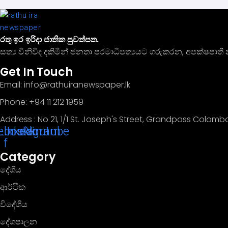
රතු ඉර ඉරිදා ජාතික පුවත්පත.
සත්‍ය විනිවිද දකිමින් ජනතා පරමාධිපත්‍යයට ගරුකරන, අපක්ෂප
Get In Touch
Email: info@rathuiranewspaper.lk
Phone: +94 11 212 1959
Address : No 21, 1/1 St. Joseph's Street, Grandpass Colomb
ebook-
Linkedin
Instagram
Youtube
f
Category
දේශීය
ආර්ථික
විදේශීය
දේශපාලන