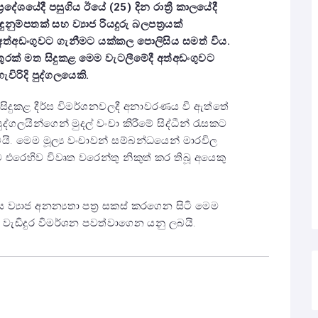
දේශයේදී පසුගිය ඊයේ (25) දින රාත්‍රී කාලයේදී
ුනුම්පතක් සහ ව්‍යාජ රියදුරු බලපත්‍රයක්
්අඩංගුවට ගැනීමට යක්කල පොලිසිය සමත් විය.
ුරක් මත සිදුකළ මෙම වැටලීමේදී අත්අඩංගුවට
විරිදි පුද්ගලයෙකි.
සිදුකළ දීර්ඝ විමර්ශනවලදී අනාවරණය වී ඇත්තේ
ගලයින්ගෙන් මුදල් වංචා කිරීමේ සිද්ධීන් රැසකට
ි. මෙම මූල්‍ය වංචාවන් සම්බන්ධයෙන් මාරවිල
ට එරෙහිව විවෘත වරෙන්තු නිකුත් කර තිබූ අයෙකු
 ව්‍යාජ අනන්‍යතා පත්‍ර සකස් කරගෙන සිටි මෙම
වැඩිදුර විමර්ශන පවත්වාගෙන යනු ලබයි.