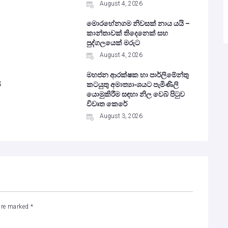
August 4, 2026
මොරහේනගම නිවසක් නාය යයි –
කාන්තාවක් තිදෙනෙක් සහ
පුද්ගලයෙක් මරුට
August 4, 2026
මහජන ආරක්ෂක හා පාර්ලිමේන්තු
ර
කටයුතු අමාත්‍යාංශයට පැමිණිලි
යොමුකිරීම සඳහා නිල වෙබ් පිටුව
විවෘත කෙරේ
August 3, 2026
 are marked
*