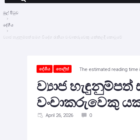
මුල් පිටුව
දේශීය
ව්‍යාජ හැඳුනුම්පත් සමග විදේශ රැකියා වංචාකරුවෙකු යක්කලදී කොටුවේ
දේශීය
පොලිස්
The estimated reading time i
ව්‍යාජ හැඳුනුම්පත
වංචාකරුවෙකු ය
April 26, 2026
0