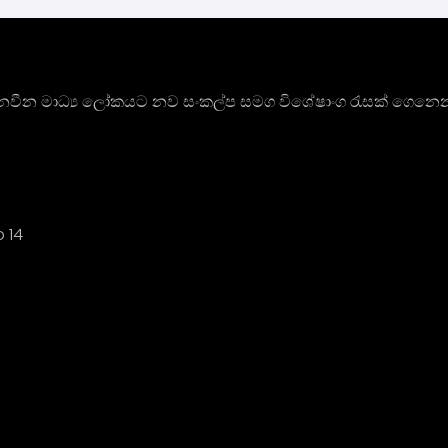
ාතී නවීන මාධ්‍ය ලෝකයට නව සංකල්ප සමග විශේෂාංග රැසක් ගෙනෙන
o 14