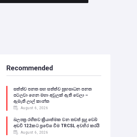
Recommended
සත්ත්ව පනත සහ සත්ත්ව සුභසාධන පනත
පටලවා ගෙන මහා අවුලක් ඇති වෙලා –
ඇමැති ලාල් කාන්ත
August 6, 2026
බලපත්‍ර රහිතව ක්‍රියාත්මක වන තවත් සූදු වෙබ්
අඩවි 122කට ප්‍රවේශ වීම TRCSL අවහිර කරයි
August 6, 2026