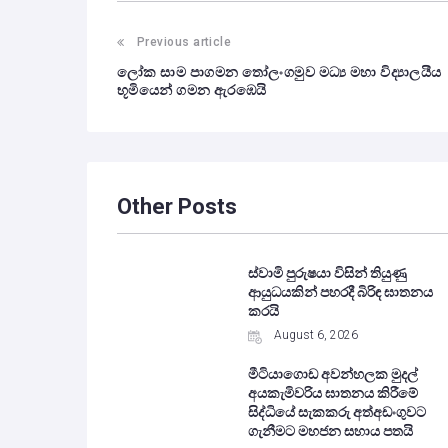
Post
Previous article
ලෝක සාම පාගමන තෝලංගමුව මධ්‍ය මහා විද්‍යාලයීය
navigation
භූමියෙන් ගමන ඇරඹෙයි
Other Posts
ස්වාමි පුරුෂයා විසින් තියුණු
ආයුධයකින් පහරදී බිරිඳ ඝාතනය
කරයි
August 6, 2026
මීටියාගොඩ අවන්හලක මුදල්
අයකැමිවරිය ඝාතනය කිරීමේ
සිද්ධියේ සැකකරු අත්අඩංගුවට
ගැනීමට මහජන සහාය පතයි