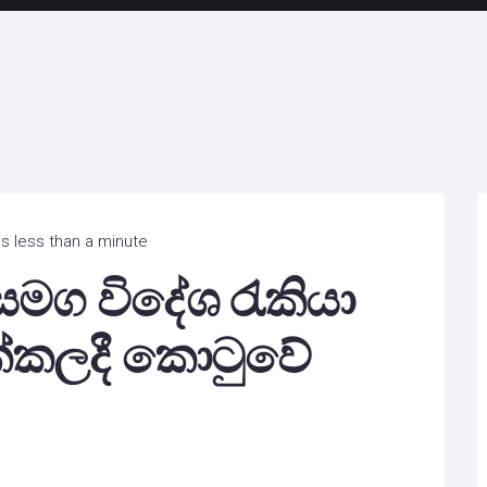
s less than a minute
් සමග විදේශ රැකියා
ක්කලදී කොටුවේ