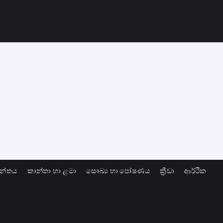
ාන්තය
කාන්තා හා ළමා
සෞඛ්‍ය හා පෝෂණය
ක්‍රීඩා
ආර්ථික