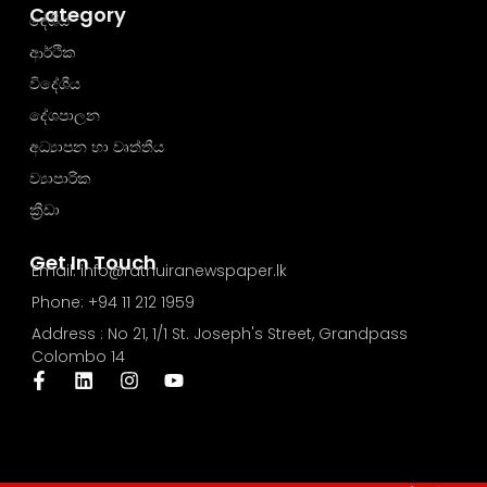
Category
දේශීය
ආර්ථික
විදේශීය
දේශපාලන
අධ්‍යාපන හා වෘත්තීය
ව්‍යාපාරික
ක්‍රීඩා
Get In Touch
Email: info@rathuiranewspaper.lk
Phone: +94 11 212 1959
Address : No 21, 1/1 St. Joseph's Street, Grandpass
Colombo 14