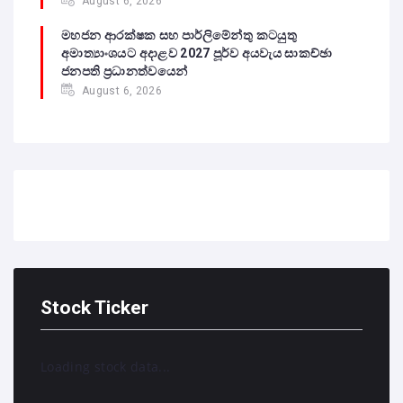
August 6, 2026
මහජන ආරක්ෂක සහ පාර්ලිමේන්තු කටයුතු
අමාත්‍යාංශයට අදාළව 2027 පූර්ව අයවැය සාකච්ඡා
ජනපති ප්‍රධානත්වයෙන්
August 6, 2026
Stock Ticker
Loading stock data...