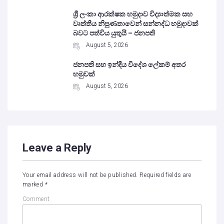
ශ්‍රී ලංකා ආරක්ෂක හමුදාව විද්‍යාත්මක සහ
වෘත්තීය නිපුණතාවෙන් සන්නද්ධ හමුදාවක්
බවට පත්විය යුතුයි – ජනපති
August 5, 2026
ජනපති සහ ඉන්දීය විදේශ ලේකම් අතර
හමුවක්
August 5, 2026
Leave a Reply
Your email address will not be published.
Required fields are
marked
*
Comment