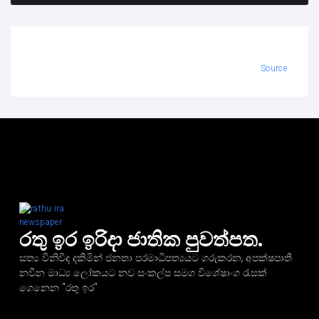
Source
රතු ඉර ඉරිදා ජාතික පුවත්පත.
සත්‍ය විනිවිද දකිමින් ජනතා පරමාධිපත්‍යයට ගරුකරන, අපක්ෂපාතී
නවීන මාධ්‍ය ලෝකයට නව සංකල්ප සමග විශේෂාංග රැසක්
ගෙනෙන "රතු ඉර"