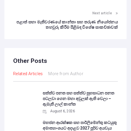
Next article
පළාත් සභා මැතිවරණයේ කාන්තා සහ තරුණ නියෝජනය
තහවුරු කිරීම පිළිබඳ විශේෂ සාකච්ඡාවක්
Other Posts
Related Articles
More from Author
සත්ත්ව පනත සහ සත්ත්ව සුභසාධන පනත
පටලවා ගෙන මහා අවුලක් ඇති වෙලා –
ඇමැති ලාල් කාන්ත
August 6, 2026
මහජන ආරක්ෂක සහ පාර්ලිමේන්තු කටයුතු
අමාත්‍යාංශයට අදාළව 2027 පූර්ව අයවැය