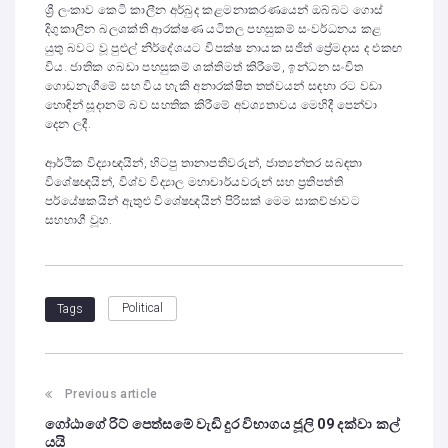
ශ්‍රී ලංකාව කෙටි කාලීන අර්බුද කළමනාකරණයෙන් ඔබ්බට ගොස්
දිගුකාලීන බලශක්ති ආරක්ෂණ යටිතල පහසුකම් සංවර්ධනය කළ
යුතු බවට වූ පුළුල් නිර්දේශයට විපක්ෂ නායක සජිත් ප්‍රේමදාස ද එකඟ
විය. ජාතික ගබඩා පහසුකම් ශක්තිමත් කිරීමේ, ඉන්ධන සංචිත
ගොඩනැගීමේ සහ විය හැකි අනාරක්ෂිත තත්වයන් සඳහා රට වඩා
හොඳින් සූදානම් බව සහතික කිරීමේ අවශ්‍යතාවය මෙහිදී පෙන්වා
දෙන ලදී.
ආර්ථික විද්‍යාඥයින්, හිටපු තානාපතිවරුන්, ජාත්‍යන්තර සබඳතා
විශේෂඥයින්, විශ්ව විද්‍යාල මහාචාර්යවරුන් සහ ප්‍රතිපත්ති
පර්යේෂකයින් ඇතුළු විශේෂඥයින් පිරිසක් මෙම සාකච්ඡාවට
සහභාගී වූහ.
Political
Tags
Previous article
ගෝඨාගේ රිට් පෙත්සමේ වැඩි දුර විභාගය ජූලි 09 දක්වා කල්
යයි