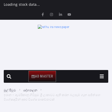
Loading stock data...
AD MASTER
මුල් පිටුව
දේශපාලන
ඉරාන – ඇමරිකානු ගිවිසුම ශ්‍රී ලංකාවට ඇති කරන බලපෑම් ගැන සජිත් සහ
විශේෂඥයින් අතර විශේෂ සාකච්ඡාවක්