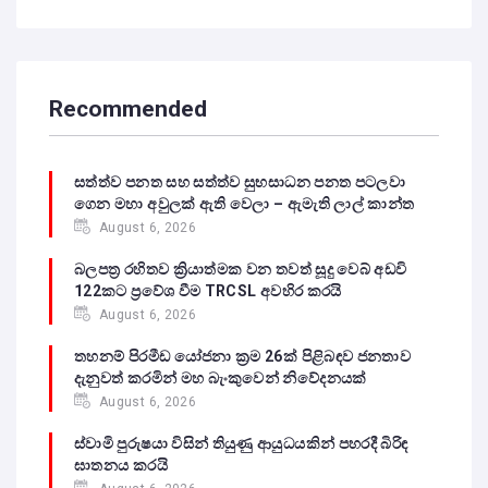
Recommended
සත්ත්ව පනත සහ සත්ත්ව සුභසාධන පනත පටලවා
ගෙන මහා අවුලක් ඇති වෙලා – ඇමැති ලාල් කාන්ත
August 6, 2026
බලපත්‍ර රහිතව ක්‍රියාත්මක වන තවත් සූදු වෙබ් අඩවි
122කට ප්‍රවේශ වීම TRCSL අවහිර කරයි
August 6, 2026
තහනම් පිරමීඩ යෝජනා ක්‍රම 26ක් පිළිබඳව ජනතාව
දැනුවත් කරමින් මහ බැංකුවෙන් නිවේදනයක්
August 6, 2026
ස්වාමි පුරුෂයා විසින් තියුණු ආයුධයකින් පහරදී බිරිඳ
ඝාතනය කරයි