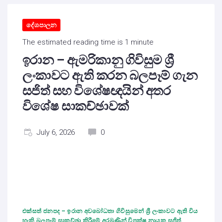
දේශපාලන
The estimated reading time is 1 minute
ඉරාන – ඇමරිකානු ගිවිසුම ශ්‍රී
ලංකාවට ඇති කරන බලපෑම් ගැන
සජිත් සහ විශේෂඥයින් අතර
විශේෂ සාකච්ඡාවක්
July 6, 2026
0
එක්සත් ජනපද – ඉරාන අවබෝධතා ගිවිසුමෙන් ශ්‍රී ලංකාවට ඇති විය
හැකි බලපෑම් සාකච්ඡා කිරීමේ අරමුණින් විපක්ෂ නායක සජිත්