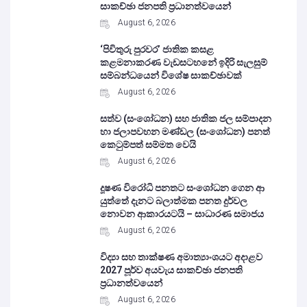
සාකච්ඡා ජනපති ප්‍රධානත්වයෙන්
August 6, 2026
‘පිවිතුරු පුරවර’ ජාතික කසළ
කළමනාකරණ වැඩසටහනේ ඉදිරි සැලසුම්
සම්බන්ධයෙන් විශේෂ සාකච්ඡාවක්
August 6, 2026
සත්ව (සංශෝධන) සහ ජාතික ජල සම්පාදන
හා ජලාපවහන මණ්ඩල (සංශෝධන) පනත්
කෙටුම්පත් සම්මත වෙයි
August 6, 2026
දූෂණ විරෝධි පනතට සංශෝධන ගෙන ආ
යුත්තේ දැනට බලාත්මක පනත දුර්වල
නොවන ආකාරයටයි – සාධාරණ සමාජය
August 6, 2026
විද්‍යා සහ තාක්ෂණ අමාත්‍යාංශයට අදාළව
2027 පූර්ව අයවැය සාකච්ඡා ජනපති
ප්‍රධානත්වයෙන්
August 6, 2026