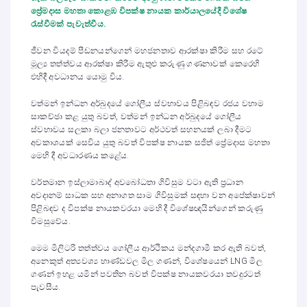
ප්‍රේමදාස මහතා කොළඹ විපක්ෂ නායක කාර්යාලයේදී විශේෂ
රැස්වීමක් පැවැත්වීය.
ජීවන වියදම් පීඩනයන්ගෙන් මහජනතාව ආරක්ෂා කිරීම සහ රටේ
මූල්‍ය තත්ත්වය ආරක්ෂා කිරීම ඇතුළු කරුණු ගණනාවක් කෙරෙහි
එහිදී අවධානය යොමු විය.
වත්මන් ඉන්ධන අර්බුදයේ ගෝලීය ස්වභාවය පිළිබඳව රජය වහාම
සාකච්ඡා කළ යුතු බවත්, වත්මන් ඉන්ධන අර්බුදයේ ගෝලීය
ස්වභාවය සලකා බලා ජනතාවට අර්ථවත් සහනයක් ලබා දීමට
අවකාශයක් සෙවිය යුතු බවත් විපක්ෂ නායක සජිත් ප්‍රේමදාස මහතා
මෙහි දී අවධාරණය කළේය.
වර්තමාන ඉස්ලාමාබාද් අවබෝධතා ගිවිසුම වටා ඇති ප්‍රධාන
අවදානම් සාධක සහ අනාගත සාම ගිවිසුමක් සඳහා වන අපේක්ෂාවන්
පිළිබඳව ද විපක්ෂ නායකවරයා මෙහි දී විශේෂඥයින්ගෙන් කරුණු
විමසුවේය.
මෙම මිලිටරි තත්ත්වය ගෝලීය ආර්ථිකය මන්දගාමී කර ඇති බවත්,
අනෙකුත් අත්‍යවශ්‍ය භාණ්ඩවල මිල ගණන්, විශේෂයෙන් LNG මිල
ගණන් ඉහළ යමින් පවතින බවත් විපක්ෂ නායකවරයා තවදුරටත්
පැවසීය.