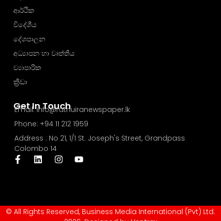
ආර්ථික
විදේශීය
දේශපාලන
අධ්‍යාපන හා වෘත්තීය
ව්‍යාපාරික
ක්‍රීඩා
Get In Touch
Email: info@rathuiranewspaper.lk
Phone: +94 11 212 1959
Address : No 21, 1/1 St. Joseph's Street, Grandpass
Colombo 14
© All Rights Reserved, Business Media International (Pvt) Ltd.