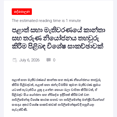
දේශපාලන
The estimated reading time is 1 minute
පළාත් සභා මැතිවරණයේ කාන්තා
සහ තරුණ නියෝජනය තහවුරු
කිරීම පිළිබඳ විශේෂ සාකච්ඡාවක්
July 6, 2026
0
පළාත් සභා මැතිවරණයේ කාන්තා සහ තරුණ නියෝජනය තහවුරු
කිරීම පිළිබඳවත්, පළාත් සභා ඡන්ද විමසීම කුමන මැතිවරණ ක්‍රමය
යටතේ පැවැත්විය යුතු ද යන්න සොයා බලා වාර්තා කිරීමටත්, ඒ
පිළිබඳව සිය යෝජනා සහ නිර්දේශ ඉදිරිපත් කිරීමටත් වන
පාර්ලිමේන්තු විශේෂ කාරක සභාව හා පාර්ලිමේන්තු මන්ත්‍රීවරියන්ගේ
සංසදය අතර විශේෂ සාකච්ඡාවක් පාර්ලිමේන්තුවේදී පසුගියදා
පැවැත්විණි.