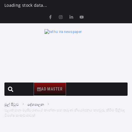
Loading stock data...
AD MASTER
මුල් පිටුව
දේශපාලන
පළාත් සභා මැතිවරණයේ කාන්තා සහ තරුණ නියෝජනය තහවුරු කිරීම පිළිබඳ
විශේෂ සාකච්ඡාවක්