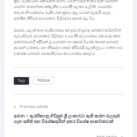
ක්‍රම, මැතිවරණ කොමිෂන් සභාව විසින් ඉදිරිපත් කර ඇති යෝජනා
මෙන්ම ජාත්‍යන්තර අත්දැකීම් ද මෙහිදී සලකා බැලිණි. එමෙන්ම,
තරුණ නියෝජනය මැතිවරණ ක්‍රමය තුළ වඩාත් ඵලදායී ලෙස
සහතික කිරීමේ අවශ්‍යතාව පිළිබඳවද අදහස් පළ විය.
එසේම, පළාත් සභා මැතිවරණය තවදුරටත් ප්‍රමාද නොකර කඩිනමින්
පැවැත්වීමේ අවශ්‍යතාව පිළිබඳව ද මෙහිදී අවධාරණය කෙරුණු අතර,
සාකච්ඡාවේදී ඉදිරිපත් වූ යෝජනා හා අදහස් විශේෂ කාරක සභාවේ
අවසන් වාර්තාව සහ නිර්දේශ සකස් කිරීමේදී සැලකිල්ලට ගන්නා බව
ද කාරක සභාවේ සභාපතිවරයා අවධාරණය කළේය.
Political
Tags
Previous article
ඉරාන – ඇමරිකානු ගිවිසුම ශ්‍රී ලංකාවට ඇති කරන බලපෑම්
ගැන සජිත් සහ විශේෂඥයින් අතර විශේෂ සාකච්ඡාවක්