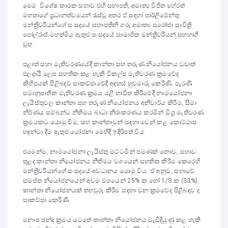
මෙම විශේෂ කාරක සභාව එහි සභාපති, අමාත්‍ය විජිත හේරත්
මහතාගේ ප්‍රධානත්වයෙන් රැස්වූ අතර ඒ සඳහා පාර්ලිමේන්තු
මන්ත්‍රීවරියන්ගේ සංසදයේ සභාපතිනි ගරු අමාත්‍ය සරෝජා සාවිත්‍රි
පෝල්රාජ් මහත්මිය ඇතුළු සංසදයේ සාමාජික මන්ත්‍රීවරියන් සහභාගී
වූහ.
පළාත් සභා මැතිවරණයේදී කාන්තා සහ තරුණ නියෝජනය වඩාත්
ඵලදායී ලෙස සහතික කළ හැකි විකල්ප මැතිවරණ ක්‍රමවේද
කිහිපයක් පිළිබඳව සාකච්ඡාවේදී අදහස් හුවමාරු කෙරිණි. පැරණි
සමානුපාතික මැතිවරණ ක්‍රමය යළි භාවිත කිරීමේදී නාමයෝජනා
ලැයිස්තුවල කාන්තා සහ තරුණ නියෝජනය අනිවාර්ය කිරීම, සීමා
නිර්ණය සම්බන්ධ නීතිමය බාධා නිරාකරණය කරමින් මිශ්‍ර මැතිවරණ
ක්‍රමයකට යොමු වීම, සහ කාන්තාවන් සඳහා වෙන් කළ කොට්ඨාස
හඳුන්වා දීම ඇතුළු යෝජනා මෙහිදී ඉදිරිපත් විය.
එමෙන්ම, නාමයෝජනා ලැයිස්තු මට්ටමින් පමණක් නොව, සභාව
තුළද කාන්තා නියෝජනය නීතිමය වශයෙන් සහතික කිරීම කෙරෙහි
මන්ත්‍රීවරියන්ගේ සංසදයේ අවධානය යොමු විය. ඒ අනුව, සභාවේ
සමස්ත නියෝජනයෙන් අවම වශයෙන් 25% ක හෝ 1/3 ක (33%)
කාන්තා නියෝජනයක් තහවුරු කිරීම සඳහා වන ක්‍රමවේද පිළිබඳව ද
සාකච්ඡා කෙරිණි.
මනාප ඡන්ද ක්‍රමය යටතේ කාන්තා නියෝජනය වැඩිදියුණු කළ හැකි