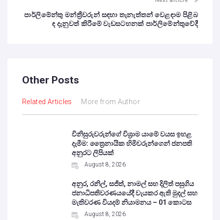
Next article
පාර්ලිමේන්තු මන්ත්‍රීවරුන් සඳහා තැනැත්තන් වෙළඳාම පිළිබ
ඳ දැනුවත් කිරීමේ වැඩසටහනක් පාර්ලිමේන්තුවේදී
Other Posts
Related Articles
More from Author
විනිසුරුවරුන්ගේ විශ්‍රාම යාමේ වයස ඉහළ
දැමීම: ත්‍රෛනායික හිමිවරුන්ගෙන් ජනපති
අනුරට ලිපියක්
August 8, 2026
අනුර, රනිල්, සජිත්, නාමල් සහ දිලිත් පසුගිය
ජනාධිපතිවරණයයේදී වැයකර ඇති මුදල් සහ
මැතිවරණ වියදම් නියාමනය – 01 කොටස
August 8, 2026