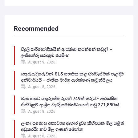
Recommended
විදුලි පාරිභෝගිකයින් ආරක්ෂා කරන්නේ කවුද? –
ඉංජිනේරු පරාක්‍රම ජයසිංහ
August 9, 2026
යතුරුපැදිකරුවන් SLS සහතික කළ හිස්වැස්මක් පැළඳීම
අනිවාර්යයි – ජාතික මාර්ග ආරක්ෂණ කවුන්සිලය
August 8, 2026
මාස හතට යතුරුපදිකරුවන් 749ක් මරුට:- ආරක්ෂිත
හිස්වැසුම් ආශ්‍රිත වැරදි සම්බන්ධයෙන් නඩු 271,890ක්
August 8, 2026
ලංකා සතොස අත්‍යවශ්‍ය ආහාර ද්‍රව්‍ය කිහිපයක මිල යළිත්
අඩුකරයි: නව මිල ගණන් මෙන්න
August 8, 2026