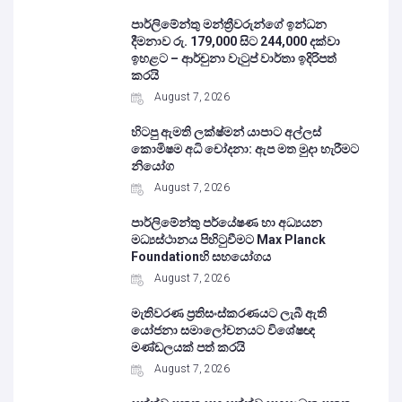
පාර්ලිමේන්තු මන්ත්‍රීවරුන්ගේ ඉන්ධන
දීමනාව රු. 179,000 සිට 244,000 දක්වා
ඉහළට – ආර්චුනා වැටුප් වාර්තා ඉදිරිපත්
කරයි
August 7, 2026
හිටපු ඇමති ලක්ෂ්මන් යාපාට අල්ලස්
කොමිෂම අධි චෝදනා: ඇප මත මුදා හැරීමට
නියෝග
August 7, 2026
පාර්ලිමේන්තු පර්යේෂණ හා අධ්‍යයන
මධ්‍යස්ථානය පිහිටුවීමට Max Planck
Foundationහි සහයෝගය
August 7, 2026
මැතිවරණ ප්‍රතිසංස්කරණයට ලැබී ඇති
යෝජනා සමාලෝචනයට විශේෂඥ
මණ්ඩලයක් පත් කරයි
August 7, 2026