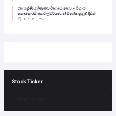
පහ ශ්‍රේණිය ශිෂ්‍යත්ව විභාගය හෙට – විභාග
කොමසාරිස් ජනරාල්වරියගෙන් විශේෂ දැනුම් දීමක්
August 8, 2026
Stock Ticker
Loading stock data...