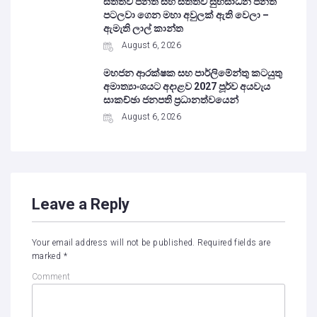
සත්ත්ව පනත සහ සත්ත්ව සුභසාධන පනත
පටලවා ගෙන මහා අවුලක් ඇති වෙලා –
ඇමැති ලාල් කාන්ත
August 6, 2026
මහජන ආරක්ෂක සහ පාර්ලිමේන්තු කටයුතු
අමාත්‍යාංශයට අදාළව 2027 පූර්ව අයවැය
සාකච්ඡා ජනපති ප්‍රධානත්වයෙන්
August 6, 2026
Leave a Reply
Your email address will not be published.
Required fields are
marked
*
Comment