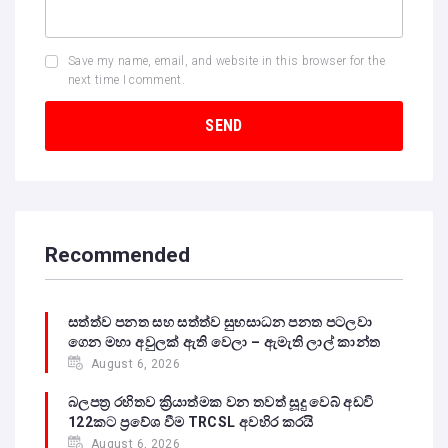
Save my name, email, and website in this browser for the
next time I comment.
Recommended
සත්ත්ව පනත සහ සත්ත්ව සුභසාධන පනත පටලවා
ගෙන මහා අවුලක් ඇති වෙලා – ඇමැති ලාල් කාන්ත
August 6, 2026
බලපත්‍ර රහිතව ක්‍රියාත්මක වන තවත් සූදු වෙබ් අඩවි
122කට ප්‍රවේශ වීම TRCSL අවහිර කරයි
August 6, 2026