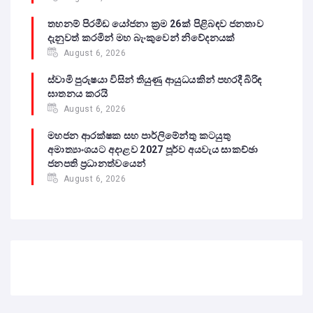
තහනම් පිරමීඩ යෝජනා ක්‍රම 26ක් පිළිබඳව ජනතාව
දැනුවත් කරමින් මහ බැංකුවෙන් නිවේදනයක්
August 6, 2026
ස්වාමි පුරුෂයා විසින් තියුණු ආයුධයකින් පහරදී බිරිඳ
ඝාතනය කරයි
August 6, 2026
මහජන ආරක්ෂක සහ පාර්ලිමේන්තු කටයුතු
අමාත්‍යාංශයට අදාළව 2027 පූර්ව අයවැය සාකච්ඡා
ජනපති ප්‍රධානත්වයෙන්
August 6, 2026