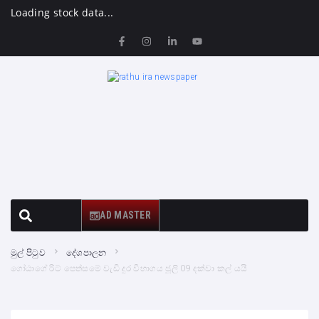
Loading stock data...
AD MASTER
මුල් පිටුව
දේශපාලන
ගෝඨාගේ රිට් පෙත්සමේ වැඩි දුර විභාගය ජූලි 09 දක්වා කල් යයි