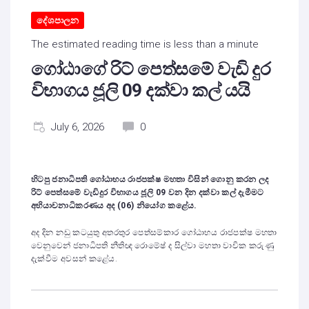
දේශපාලන
The estimated reading time is less than a minute
ගෝඨාගේ රිට් පෙත්සමේ වැඩි දුර
විභාගය ජූලි 09 දක්වා කල් යයි
July 6, 2026
0
හිටපු ජනාධිපති ගෝඨාභය රාජපක්ෂ මහතා විසින් ගොනු කරන ලද
රිට් පෙත්සමේ වැඩිදුර විභාගය ජූලි 09 වන දින දක්වා කල් දැමීමට
අභියාචනාධිකරණය අද (06) නියෝග කළේය.
අද දින නඩු කටයුතු අතරතුර පෙත්සම්කාර ගෝඨාභය රාජපක්ෂ මහතා
වෙනුවෙන් ජනාධිපති නීතිඥ රොමේෂ් ද සිල්වා මහතා වාචික කරුණු
දැක්වීම අවසන් කළේය.