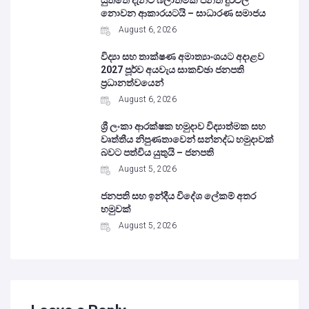
යුත්තේ දැනට බලාත්මක පනත දුර්වල
නොවන ආකාරයටයි – සාධාරණ සමාජය
August 6, 2026
විද්‍යා සහ තාක්ෂණ අමාත්‍යාංශයට අදාළව
2027 පූර්ව අයවැය සාකච්ඡා ජනපති
ප්‍රධානත්වයෙන්
August 6, 2026
ශ්‍රී ලංකා ආරක්ෂක හමුදාව විද්‍යාත්මක සහ
වෘත්තීය නිපුණතාවෙන් සන්නද්ධ හමුදාවක්
බවට පත්විය යුතුයි – ජනපති
August 5, 2026
ජනපති සහ ඉන්දීය විදේශ ලේකම් අතර
හමුවක්
August 5, 2026