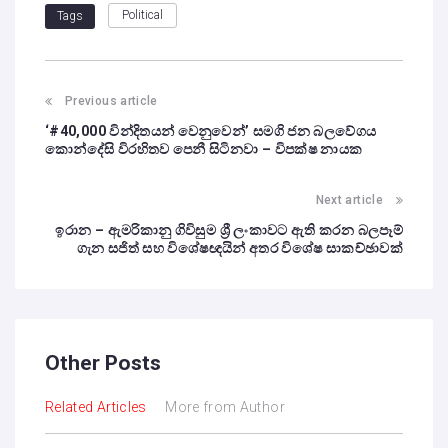
Political
Tags
Previous article
‘#40,000 වින්දිතයන් වෙනුවෙන්’ සමගි ජන බලවේගය
කොන්දේසි විරහිතව පෙනී සිටිනවා – විපක්ෂ නායක
Next article
ඉරාන – ඇමරිකානු ගිවිසුම ශ්‍රී ලංකාවට ඇති කරන බලපෑම්
ගැන සජිත් සහ විශේෂඥයින් අතර විශේෂ සාකච්ඡාවක්
Other Posts
Related Articles
More from Author