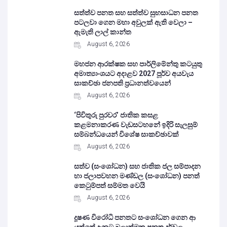
සත්ත්ව පනත සහ සත්ත්ව සුභසාධන පනත
පටලවා ගෙන මහා අවුලක් ඇති වෙලා –
ඇමැති ලාල් කාන්ත
August 6, 2026
මහජන ආරක්ෂක සහ පාර්ලිමේන්තු කටයුතු
අමාත්‍යාංශයට අදාළව 2027 පූර්ව අයවැය
සාකච්ඡා ජනපති ප්‍රධානත්වයෙන්
August 6, 2026
‘පිවිතුරු පුරවර’ ජාතික කසළ
කළමනාකරණ වැඩසටහනේ ඉදිරි සැලසුම්
සම්බන්ධයෙන් විශේෂ සාකච්ඡාවක්
August 6, 2026
සත්ව (සංශෝධන) සහ ජාතික ජල සම්පාදන
හා ජලාපවහන මණ්ඩල (සංශෝධන) පනත්
කෙටුම්පත් සම්මත වෙයි
August 6, 2026
දූෂණ විරෝධි පනතට සංශෝධන ගෙන ආ