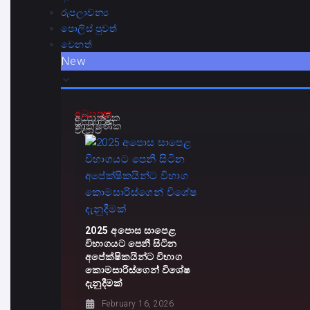
රුපලාවන්‍ය
පොලිස් පුවත්
වෙනත්
New
අධ්‍යාපන
අධ්‍යාත්මික
ව්‍යාපාරික
තාක්ෂණික
විද්‍යාව
2025 අපොස සාපෙළ
විභාගයට පෙනී සිටින
අපේක්ෂිකයින්ට විභාග
කොමසාරිස්ගෙන් විශේෂ
දැනුදීමක්
February 16, 2026