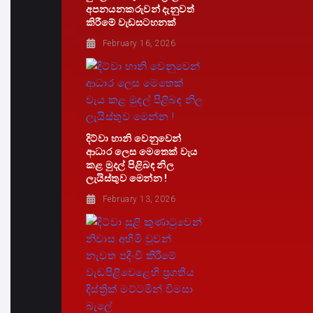
අපනයනකරුවන් දැනුවත්
කිරීමේ වැඩසටහනක්
February 16, 2026
දිට්වා හානි වෙනුවෙන්
ආධාර ලෙස මෙතෙක් වැය
කළ මුදල් පිළිබඳ නිල
ලැයිස්තුව මෙන්න !
February 13, 2026