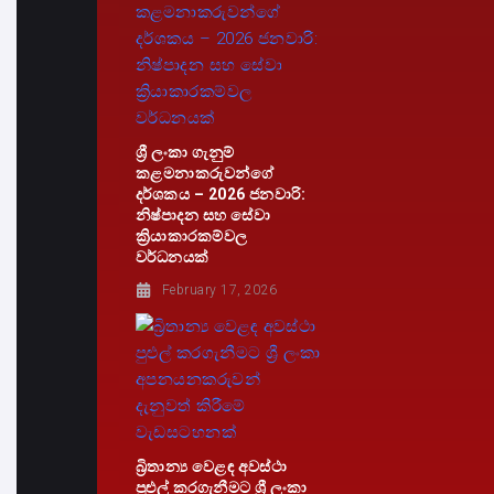
ශ්‍රී ලංකා ගැනුම්
කළමනාකරුවන්ගේ
දර්ශකය – 2026 ජනවාරි:
නිෂ්පාදන සහ සේවා
ක්‍රියාකාරකම්වල
වර්ධනයක්
February 17, 2026
බ්‍රිතාන්‍ය වෙළඳ අවස්ථා
පුළුල් කරගැනීමට ශ්‍රී ලංකා