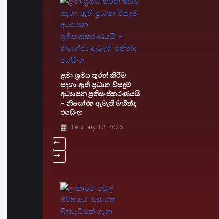
ළමා ශ්‍රමය තුරන් කිරීම
සඳහා ඇති ප්‍රධාන විසඳුම
අධ්‍යාපන ප්‍රතිසංස්කරණයයි
– නියෝජ්‍ය ඇමැති මහින්ද
ජයසිංහ
February 13, 2026