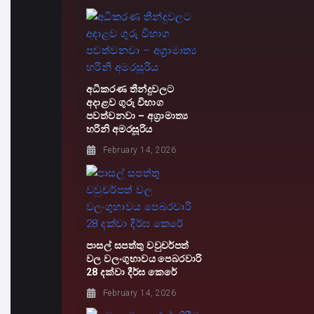
අධිකරණ තීන්දුවලට
අදාළව ගුරු විභාග
පවත්වනවා – අග්‍රාමාත්‍ය
හරිනි අමරසූරිය
February 14, 2026
පාසල් සපත්තු වවුචර්පත්
වල වලංගුභාවය පෙබරවාරි
28 දක්වා දීර්ඝ කෙරේ
February 14, 2026