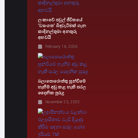
ලංකාවේ පවුල් ජීවිතයේ
‘වසංගත’ බිඳවැටීමක් ගැන
කාදිනල්තුමා අනතුරු
අඟවයි
February 16, 2026
බලාපොරොත්තු සුන්වීමේ
හැඟීම් අඩු කළ හැකි සරල
දෛනික පුරුදු
November 23, 2025