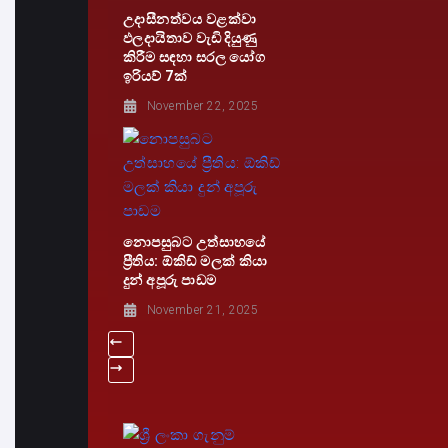
උදාසීනත්වය වළක්වා
ඵලදායිතාව වැඩි දියුණු
කිරීම සඳහා සරල යෝග
ඉරියව් 7ක්
November 22, 2025
නොපසුබට උත්සාහයේ
ප්‍රීතිය: ඕකිඩ් මලක් කියා
දුන් අපූරු පාඩම
November 21, 2025