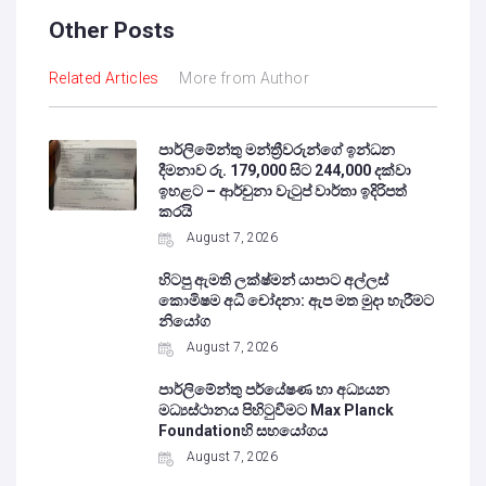
Other Posts
Related Articles
More from Author
පාර්ලිමේන්තු මන්ත්‍රීවරුන්ගේ ඉන්ධන
දීමනාව රු. 179,000 සිට 244,000 දක්වා
ඉහළට – ආර්චුනා වැටුප් වාර්තා ඉදිරිපත්
කරයි
August 7, 2026
හිටපු ඇමති ලක්ෂ්මන් යාපාට අල්ලස්
කොමිෂම අධි චෝදනා: ඇප මත මුදා හැරීමට
නියෝග
August 7, 2026
පාර්ලිමේන්තු පර්යේෂණ හා අධ්‍යයන
මධ්‍යස්ථානය පිහිටුවීමට Max Planck
Foundationහි සහයෝගය
August 7, 2026