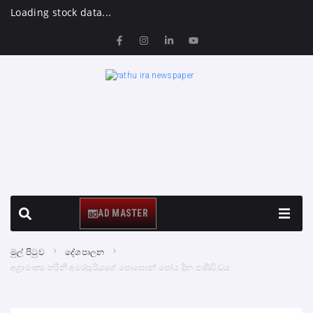
Loading stock data...
AD MASTER
මුල් පිටුව
දේශපාලන
අග්‍රාමාත්‍ය හරිනි අමරසූරියගේ පොසොන් පෝය දින පණිවිඩය