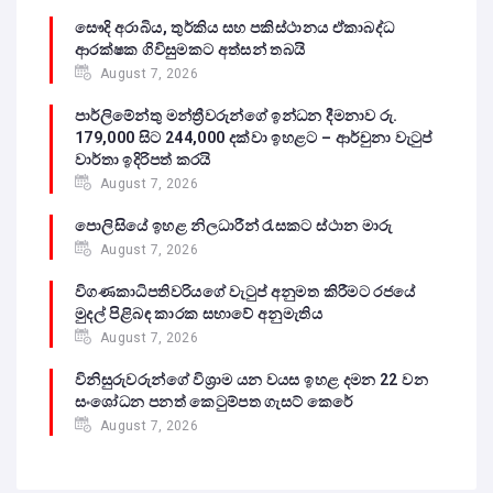
සෞදි අරාබිය, තුර්කිය සහ පකිස්ථානය ඒකාබද්ධ
ආරක්ෂක ගිවිසුමකට අත්සන් තබයි
August 7, 2026
පාර්ලිමේන්තු මන්ත්‍රීවරුන්ගේ ඉන්ධන දීමනාව රු.
179,000 සිට 244,000 දක්වා ඉහළට – ආර්චුනා වැටුප්
වාර්තා ඉදිරිපත් කරයි
August 7, 2026
පොලිසියේ ඉහළ නිලධාරීන් රැසකට ස්ථාන මාරු
August 7, 2026
විගණකාධිපතිවරියගේ වැටුප් අනුමත කිරීමට රජයේ
මුදල් පිළිබඳ කාරක සභාවේ අනුමැතිය
August 7, 2026
විනිසුරුවරුන්ගේ විශ්‍රාම යන වයස ඉහළ දමන 22 වන
සංශෝධන පනත් කෙටුම්පත ගැසට් කෙරේ
August 7, 2026