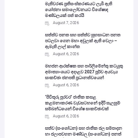
මැතිවරණ ප්‍රතිසංස්කරණයට ලැබී ඇති
යෝජනා සමාලෝචනයට විශේෂඥ
මණ්ඩලයක් පත් කරයි
August 7, 2026
සත්ත්ව පනත සහ සත්ත්ව සුභසාධන පනත
පටලවා ගෙන මහා අවුලක් ඇති වෙලා –
ඇමැති ලාල් කාන්ත
August 6, 2026
මහජන ආරක්ෂක සහ පාර්ලිමේන්තු කටයුතු
අමාත්‍යාංශයට අදාළව 2027 පූර්ව අයවැය
සාකච්ඡා ජනපති ප්‍රධානත්වයෙන්
August 6, 2026
‘පිවිතුරු පුරවර’ ජාතික කසළ
කළමනාකරණ වැඩසටහනේ ඉදිරි සැලසුම්
සම්බන්ධයෙන් විශේෂ සාකච්ඡාවක්
August 6, 2026
සත්ව (සංශෝධන) සහ ජාතික ජල සම්පාදන
හා ජලාපවහන මණ්ඩල (සංශෝධන) පනත්