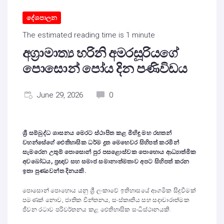
දේශපාලන
The estimated reading time is 1 minute
අග්‍රාමාත්‍ය හරිනි අමරසූරියගේ
පොසොන් පෝය දින පණිවිඩය
June 29, 2026
0
ශ්‍රී සම්බුද්ධ ශාසනය මෙරට ස්ථාපිත කළ මිහිඳු මහ රහතන්
වහන්සේගේ ඓතිහාසික ධර්ම දූත මෙහෙවර සිහිපත් කරමින්
සැමරෙන උතුම් පොසොන් පුර පසළොස්වක පොහොය ආධ්‍යාත්මික
අවබෝධය, ප්‍රඥාව සහ සමාජ සමානාත්මතාව අපට සිහිපත් කරන
ඉතා පුණ්‍යවන්ත දිනයකි.
පොසොන් පොහොය යනු ශ්‍රී ලංකාවේ ඉතිහාසයේ ආගමික සිදුවීමක්
පමණක් නොව, ජාතික චින්තනය, සංස්කෘතිය සහ සදාචාරාත්මක
ජීවන රටාව පරිවර්තනය කළ ඓතිහාසික සංධිස්ථානයකි.