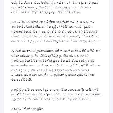
මිහිඳු මහ රහතන් වහන්සේගේ ශ්‍රී ලාංකිකයන් සමග දේශනාව දායාද
වූ බෞද්ධ දර්ශනය, ස්වදේශී ගොඩනැගුණු පුරා අපගේ ජාතික
අනන්‍යතාව හැඩගැස්වූ අමිල උරුමයක් බවට පත්විය.
පොසොන් පොහොය අපට සිහිපත් කරන්නේ සැදැහැ සංවර්ධනය
ආරම්භ වන්නේ මිනිසාගේ සිත තුළින් බවයි. කරුණාව, දයාව,
සමානාත්මතාව, විනය සහ වගකීම වැනි උතුම් බෞද්ධ වටිනාකම්
සමාජයේ පදනම බවට පත් කළ හැකි නම්, සාමකාමී, සාධාරණ සහ
සෞභාග්‍යමත් ශ්‍රී ලංකාවක් ගොඩනැඟීම අපට වඩාත් පහසු වනු ඇත.
අද අපේ රට නව බලාපොරොත්තු සහිත ගමන් මඟකට පිවිස සිටී. එම
ගමන සාර්ථක කර ගැනීමට ආර්ථික ප්‍රගතිය පමණක් නොව,
සදාචාරාත්මක වටිනාකම්වලින් සුපෝෂිත සමාජයක්ද අවශ්‍ය වේ.
පොසොන් පොහොයයේ සැදැහැ භරිත වන සදාචාරය, අවිහිංසාව සහ
මානව දයාව, ජනතා අපේක්ෂා ඉටු කරන සාධාරණ හා සර්ව
සාධාරණ රටක් ගොඩනැඟීම වෙනුවෙන් වූ රජයේ අරමුණ වෙත
මඟපෙන්වීමකි.
උදාවූ වූ උතුම් පොසොන් පුර පසළොස්වක පොහොය දිනය සියලුම
බෞද්ධ ජනතාවගේ ජීවිතවලට නිවීම, සැනසීම, ප්‍රඥාව සහ සෞභාග්‍ය
උදා කරන පින්බර පොහොය දිනයක් වේවායි ප්‍රාර්ථනා කරමි.
ආචාර්ය හරිනි අමරසූරිය