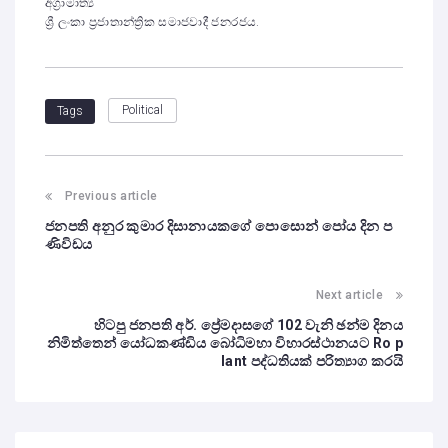
අග්‍රාමාත්‍ය
ශ්‍රී ලංකා ප්‍රජාතාන්ත්‍රික සමාජවාදී ජනරජය.
Political
Tags
Previous article
ජනපති අනුර කුමාර දිසානායකගේ පොසොන් පෝය දින ප
ණිවිඩය
Next article
හිටපු ජනපති අර්. ප්‍රේමදාසගේ 102 වැනි ඡන්ම දිනය
නිමිත්තෙන් යෝධකණ්ඩිය ‌බෝධිමහා විහාරස්ථානයට Ro p
lant පද්ධතියක් පරිත්‍යාග කරයි