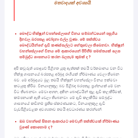
මතවාදයක් අවශ්‍යයි.
බෞද්ධ භික්ෂූන් වහන්සේලාගේ විනය සම්බන්ධයෙන් පසුගිය
දිනවල බරපතළ චෝදනා එල්ල වුණා. මේ තත්ත්වය
බෞද්ධයින්ගේ දැඩි කණස්සල්ලට හේතුවෙලා තිබෙනවා. භික්ෂූන්
වහන්සේලාගේ විනය මේ ආකාරයෙන් පිරිහීම සමස්තයක් ලෙස
සම්බුද්ධ ශාසනයට කරන බලපෑම කුමක් ද ?
අපි කවුරුත් පොදුවේ පිළිගත යුතු ඇත්තක් තමයි වර්තමානය වන විට
භික්ෂු ශාසනයේ බරපතළ අර්බුද රාශියක් නිර්මාණය වෙලා තිබෙන
බව. මේ අර්බුදයට මුල තමයි භික්ෂූන් වහන්සේලා විනය ඉක්මවා
කටයුතු කිරීම. විනයානුකූල බව පිළිබඳ බරපතළ ප්‍රශ්නයක් මේ වන
විට තිබෙනවා. මේවා අහන, දකින බෞද්ධයින් තුළ දැඩි කලකිරීමක්,
කම්පනයක් ඇති වෙලා තිබෙනවා. මේ දැඩි කලකිරීම සම්බුද්ධ
ශාසනයේ කඩිනම් ප්‍රතිසංස්කරණයකට, විනයානුකූල දැඩි
වැඩපිළිවෙළක අවශ්‍යතාව තමයි අවධාරණය කරන්නේ.
ඔබ වහන්සේ සිතන ආකාරයට මෙවැනි තත්ත්වයක් නිර්මාණය
වුණේ කොහොම ද ?