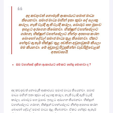
අද කවදාවත් නොමැති ආකාරයට සමාජ මාධ්‍ය
තියෙනවා. සමාජ මාධ්‍ය මඟින් ඉතා කුඩා දේ ලොකු
කරලා, නැති වැරදි ඇති වැරදි කරලා, බොරුව සහ මුසාව
ඉහළට අරගෙන තිබෙනවා. භික්ෂූන් වහන්සේලාට
ගරහන, භික්ෂූන් වහන්සේලාට නින්දා අපහාස කරන
බොහෝ දේවල් සමාජ මාධ්‍ය තුළ තිබෙනවා. ඒකට
හේතුව ඇතැම් භික්ෂුව තුළ පවතින අඩුපාඩුකම් කියලා
මම කියනවා. මේ අඩුපාඩු පිටුදකින්න වැඩපිළිවෙළක්
අත්‍යවශ්‍යයි.
ඔබ වහන්සේ දකින ආකාරයට මේකට හේතු මොනවා ද ?
අද කවදාවත් නොමැති ආකාරයට සමාජ මාධ්‍ය තියෙනවා. සමාජ
මාධ්‍ය මඟින් ඉතා කුඩා දේ ලොකු කරලා, නැති වැරදි ඇති වැරදි
කරලා, බොරුව සහ මුසාව ඉහළට අරගෙන තිබෙනවා. භික්ෂූන්
වහන්සේලාට ගරහන, භික්ෂූන් වහන්සේලාට නින්දා අපහාස කරන
බොහෝ දේවල් සමාජ මාධ්‍ය තුළ තිබෙනවා. ඒකට හේතුව ඇතැම්