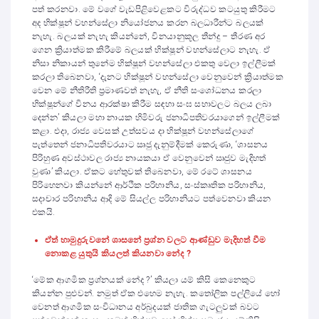
පත් කරනවා. මේ වගේ වැඩපිළිවෙළකට විරුද්ධව කටයුතු කිරීමට
අද භික්ෂූන් වහන්සේලා නියෝජනය කරන බලධාරීන්ට බලයක්
නැහැ. බලයක් නැහැ කියන්නේ, විනයානුකූල තීන්දු – තීරණ අර
ගෙන ක්‍රියාත්මක කිරීමේ බලයක් භික්ෂූන් වහන්සේලාට නැහැ. ඒ
නිසා නිකායන් තුනේම භික්ෂූන් වහන්සේලා එකතු වෙලා ඉල්ලීමක්
කරලා තිබෙනවා, ‘දැනට භික්ෂූන් වහන්සේලා වෙනුවෙන් ක්‍රියාත්මක
වෙන මේ නීතිරීති ප්‍රමාණවත් නැහැ, ඒ නීති සංශෝධනය කරලා
භික්ෂූන්ගේ විනය ආරක්ෂා කිරීම සඳහා සංඝ සභාවලට බලය ලබා
දෙන්න’ කියලා මහා නායක හිමිවරු ජනාධිපතිවරයාගෙන් ඉල්ලීමක්
කළා. එදා, රාජ්‍ය වෙසක් උත්සවය දා භික්ෂූන් වහන්සේලාගේ
පැත්තෙන් ජනාධිපතිවරයාට ඍජු දැනුම්දීමක් කෙරුණා, ‘ශාසනය
පිරිහුණ අවස්ථාවල රාජ්‍ය නායකයා ඒ වෙනුවෙන් ඍජුව මැදිහත්
වුණා’ කියලා. ඒකට හේතුවක් තිබෙනවා, මේ රටේ ශාසනය
පිරිහෙනවා කියන්නේ ආර්ථික පරිහානිය, සංස්කෘතික පරිහානිය,
සදාචාර පරිහානිය ආදි මේ සියල්ල පරිහානියට පත්වෙනවා කියන
එකයි.
ඒත් හාමුදුරුවනේ ශාසනේ ප්‍රශ්න වලට ආණ්ඩුව මැදිහත් වීම
නොකළ යුතුයි කියලත් කියනවා නේද ?
‘මේක ආගමික ප්‍රශ්නයක් නේද ?’ කියලා යම් කිසි කෙනෙකුට
කියන්න පුළුවන්. නමුත් ඒක එහෙම නැහැ. කතෝලික පල්ලියේ හෝ
වෙනත් ආගමික සංවිධානය අර්බුදයක් ජාතික ගැටලුවක් බවට