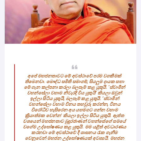
අපේ මහජනතාවට මේ අවස්ථාවේ පරම වගකීමක්
තිබෙනවා. බෞද්ධ සමිති සමාගම්, සියලුම දායක සභා
මේ ගැන කල්පනා කරලා බලපෑම් කළ යුතුයි. ‘ස්වාමීන්
වහන්සේලා වහාම නිවැරදි විය යුතුයි’ කියලා ඔවුන්
ඉල්ලා සිටිය යුතුයි, බලපෑම් කළ යුතුයි. ‘ස්වාමීන්
වහන්සේලා වහාම විනය තහවුරු කරන්න, විනය
විරෝධීව හැසිරෙන අය යහමගට ගන්න වහාම
ක්‍රියාත්මක වෙන්න’ කියලා ඉල්ලා සිටිය යුතුයි. ඇත්ත
වශයෙන් මහජනතාව බුදුරජාණන් වහන්සේගේ සමයේ
වගේම උද්ඝෝෂණය කළ යුතුයි. මම යළිත් අවධාරණය
කරනවා මේ අවස්ථාවේ දී ශාසනය රැක ගැනීම
වෙනුවෙන් මහජන උද්ඝෝෂණයක් අවශ්‍යයි. මහජන