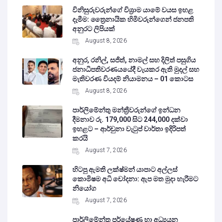
විනිසුරුවරුන්ගේ විශ්‍රාම යාමේ වයස ඉහළ
දැමීම: ත්‍රෛනායික හිමිවරුන්ගෙන් ජනපති
අනුරට ලිපියක්
August 8, 2026
අනුර, රනිල්, සජිත්, නාමල් සහ දිලිත් පසුගිය
ජනාධිපතිවරණයයේදී වැයකර ඇති මුදල් සහ
මැතිවරණ වියදම් නියාමනය – 01 කොටස
August 8, 2026
පාර්ලිමේන්තු මන්ත්‍රීවරුන්ගේ ඉන්ධන
දීමනාව රු. 179,000 සිට 244,000 දක්වා
ඉහළට – ආර්චුනා වැටුප් වාර්තා ඉදිරිපත්
කරයි
August 7, 2026
හිටපු ඇමති ලක්ෂ්මන් යාපාට අල්ලස්
කොමිෂම අධි චෝදනා: ඇප මත මුදා හැරීමට
නියෝග
August 7, 2026
පාර්ලිමේන්තු පර්යේෂණ හා අධ්‍යයන