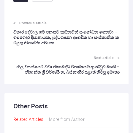
Previous article
විහාර දේවාල ගම් පනතට කඩිනමින් සංශෝධන ගෙනවා –
ගමගෙදර දිසානායක, බුද්ධශාසන ආගමික හා සංස්කෘතික ක
ටයුතු නියෝජ්‍ය අමාත්‍ය
Next article
නිල විපක්ෂයට වඩා ඒකාබද්ධ විපක්ෂයට ආණ්ඩුව බයයි –
නිශාන්ත ශ්‍රී වර්ණසිංහ, බස්නාහිර පළාත් හිටපු අමාත්‍ය
Other Posts
Related Articles
More from Author