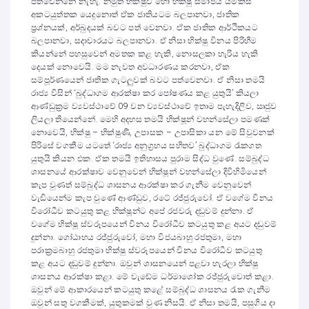
පත්වෙන්නේ නැහැ. නමුත් භික්ෂුව හෝ භික්ෂු සමාජය යම්කිසි
අකටයුත්තක යෙදුනොත් ඒක ජාතියටම බලපානවා, ජාතික
ප්‍රශ්නයක්, අර්බුදයක් බවට පත් වෙනවා. ඒක ජාතික ආර්ථිකයට
බලපානවා, සදාචාරයට බලපානවා. ඒ නිසා භික්ෂු විනය පිරිහීම
කියන්නේ පහසුවෙන් අමතක කළ හැකි, නොසලකා හැරිය හැකි
දෙයක් නොවෙයි. මම නැවත අවධාරණය කරනවා, ඒක
සම්පූර්ණයෙන් ජාතික ගැටලුවක් බවට පත්වෙනවා. ඒ නිසා තමයි
රාජ්‍ය විසින් ‘බුද්ධාගම ආරක්ෂා කර පෝෂණය කළ යුතුයි’ කියලා
ආණ්ඩුක්‍රම ව්‍යවස්ථාවේ 09 වන ව්‍යවස්ථාවේ ඉතාම පැහැදිලිව, ඍජුව
ලියලා තියෙන්නේ. මෙහි අදහස තමයි භික්ෂූන් වහන්සේලා පමණක්
නොවෙයි, භික්ෂු – භික්ෂුණී, උපාසක – උපාසිකා යන මේ සිවුවනක්
පිරිසේ වගකීම යටතේ ‘රාජ්‍ය අනුග්‍රහය සහිතව’ බුද්ධාගම රැකගත
යුතුයි කියන එක. ඒක තමයි ඉතිහාසය පුරාම සිද්ධ වුණේ. සම්බුද්ධ
ශාසනයේ ආරක්ෂාව වෙනුවෙන් භික්ෂූන් වහන්සේලා දිවිහිමියෙන්
කැප වුණත් සම්බුද්ධ ශාසනය ආරක්ෂා කර ගැනීම වෙනුවෙන්
වැඩියෙන්ම කැප වුණේ ආණ්ඩුව, රටේ රජ්ජුරුවෝ. ඒ වගේම විනය
විරෝධීව කටයුතු කළ භික්ෂූන්ට අපේ රජවරු දඬුවම් දුන්නා. ඒ
වගේම භික්ෂූ ස්වරූපයෙන් විනය විරෝධීව කටයුතු කළ අයට දඬුවම්
දුන්නා. ගෝඨාභය රජ්ජුරුවෝ, මහා විජයබාහු රජතුමා, මහා
පරාක්‍රමබාහු රජතුමා භික්ෂු ස්වරූපයෙන් විනය විරෝධීව කටයුතු
කළ අයට දඬුවම් දුන්නා. ඔවුන් ශාසනයෙන් පළවා හැරලා භික්ෂු
ශාසනය ආරක්ෂා කළා. මේ වැඩේම ධර්මාශෝක රජ්ජුරුවොත් කළා.
ඔවුන් මේ ආකාරයෙන් කටයුතු කළේ සම්බුද්ධ ශාසනය රැක ගැනීම
ඔවුන් සතු වගකීමක්, යුතුකමක් වුණ නිසයි. ඒ නිසා තමයි, පසුගිය දා