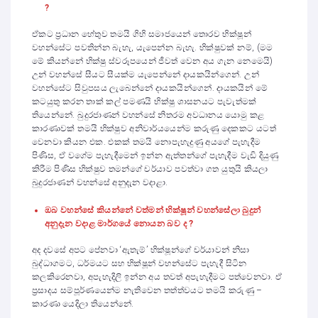
?
ඒකට ප්‍රධාන හේතුව තමයි ගිහි සමාජයෙන් තොරව භික්ෂූන්
වහන්සේට පවතින්න බැහැ, යැපෙන්න බැහැ. භික්ෂුවක් නම්, (මම
මේ කියන්නේ භික්ෂු ස්වරූපයෙන් ජීවත් වෙන අය ගැන නෙමෙයි)
උන් වහන්සේ සීයට සීයක්ම යැපෙන්නේ දායකයින්ගෙන්. උන්
වහන්සේට සිවුපසය ලැබෙන්නේ දායකයින්ගෙන්. දායකයින් මේ
කටයුතු කරන තාක් කල් පමණයි භික්ෂු ශාසනයට පැවැත්මක්
තියෙන්නේ. බුදුරජාණන් වහන්සේ නිතරම අවධානය යොමු කළ
කාරණාවක් තමයි භික්ෂුව අනිවාර්යයෙන්ම කරුණු දෙකකට යටත්
වෙනවා කියන එක. එකක් තමයි නොපැහැදුණු අයගේ පැහැදීම
පිණිස, ඒ වගේම පැහැදීමෙන් ඉන්න ඇත්තන්ගේ පැහැදීම වැඩි දියුණු
කිරීම පිණිස භික්ෂුව තමන්ගේ චර්යාව පවත්වා ගත යුතුයි කියලා
බුදුරජාණන් වහන්සේ අනුදැන වදාළා.
ඔබ වහන්සේ කියන්නේ වත්මන් භික්ෂූන් වහන්සේලා බුදුන්
අනුදැන වදාළ මාර්ගයේ නොයන බව ද ?
අද දවසේ අපට පේනවා ‘ඇතැම්’ භික්ෂූන්ගේ චර්යාවන් නිසා
බුද්ධාගමට, ධර්මයට සහ භික්ෂූන් වහන්සේට පැහැදී සිටින
කලකිරෙනවා, අපැහැදිලි ඉන්න අය තවත් අපැහැදීමට පත්වෙනවා. ඒ
ප්‍රසාදය සම්පූර්ණයෙන්ම නැතිවෙන තත්ත්වයට තමයි කරුණු –
කාරණා යෙදිලා තියෙන්නේ.