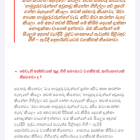
කතා කරන්න බැහැනේ’ කියලා. තවත් සමහරු කියනවා,
‘හාමුදුරුවරුන්ගේ අඩුපාඩු කියන්න ගිහිල්ලා පව් පුරෝ
ගන්න බැහැනේ’ කියලා. තවත් සමහරු කියනවා, ‘ඕවා
නායක හාමුදුරුවරුන්ගේ වැඩ, අපිට ඕවා කරන්න බැහැ’
කියලා. මේ අතර තවත් පිරිසක් මේ කිසිම දෙයක් දැක්කා
නොදැක්කා වාගෙත් ඉන්නවා. මම කියන්නේ මේ
සියලුම අදහස් වැරදියි. බුද්ධ ශාසනයේ පැවැත්ම පිළිබඳව
ගිහි – පැවිදි දෙපාර්ශ්වයටම වගකීමක් තිබෙනවා.
මෙවැනි තත්ත්වයක් තුළ ගිහි සමාජයට වගකීමක්, කාර්යභාරයක්
තිබෙනවා ද ?
සමහරු කියනවා, ‘ඔය හාමුදුරුවරුන්ගේ ප්‍රශ්න අපිට කතා කරන්න
බැහැනේ’ කියලා. තවත් සමහරු කියනවා, ‘හාමුදුරුවරුන්ගේ අඩුපාඩු
කියන්න ගිහිල්ලා පව් පුරෝ ගන්න බැහැනේ’ කියලා. තවත් සමහරු
කියනවා, ‘ඕවා නායක හාමුදුරුවරුන්ගේ වැඩ, අපිට ඕවා කරන්න
බැහැ’ කියලා. මේ අතර තවත් පිරිසක් මේ කිසිම දෙයක් දැක්කා
නොදැක්කා වාගෙත් ඉන්නවා. මම කියන්නේ මේ සියලුම අදහස්
වැරදියි. බුද්ධ ශාසනයේ පැවැත්ම පිළිබඳව ගිහි – පැවිදි
දෙපාර්ශ්වයටම වගකීමක් තිබෙනවා. ශාසනය ආරක්ෂා කිරීමට සහ
පෝෂණය කිරීමට ගිහියන්ට අනිවාර්යය වගකීමක් තිබෙනවා.