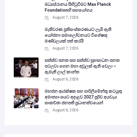
මධ්‍යස්ථානය පිහිටුවීමට Max Planck
Foundationහි සහයෝගය
August 7, 2026
මැතිවරණ ප්‍රතිසංස්කරණයට ලැබී ඇති
යෝජනා සමාලෝචනයට විශේෂඥ
මණ්ඩලයක් පත් කරයි
August 7, 2026
සත්ත්ව පනත සහ සත්ත්ව සුභසාධන පනත
පටලවා ගෙන මහා අවුලක් ඇති වෙලා –
ඇමැති ලාල් කාන්ත
August 6, 2026
මහජන ආරක්ෂක සහ පාර්ලිමේන්තු කටයුතු
අමාත්‍යාංශයට අදාළව 2027 පූර්ව අයවැය
සාකච්ඡා ජනපති ප්‍රධානත්වයෙන්
August 6, 2026