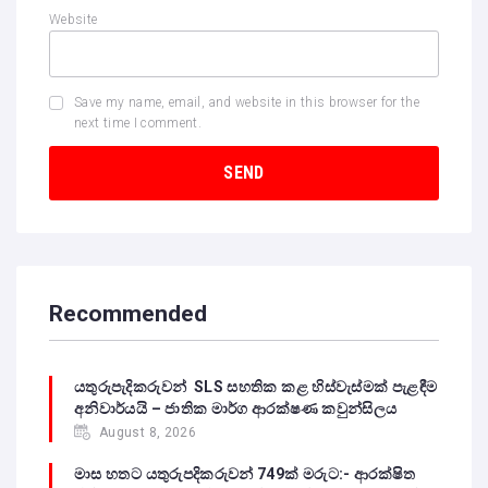
Website
Save my name, email, and website in this browser for the
next time I comment.
Recommended
යතුරුපැදිකරුවන් SLS සහතික කළ හිස්වැස්මක් පැළඳීම
අනිවාර්යයි – ජාතික මාර්ග ආරක්ෂණ කවුන්සිලය
August 8, 2026
මාස හතට යතුරුපදිකරුවන් 749ක් මරුට:- ආරක්ෂිත