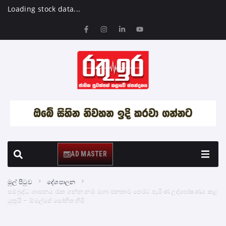
Loading stock data...
AD MASTER
මුල් පිටුව
දේශපාලන
සම්බුද්ධ ශාසනය රැක ගන්න නම් මහා ජනතාව පෙරට පැමිණ උද්ඝෝෂණය කළ
යුතුයි – ඕමල්පේ සෝභිත හිමි