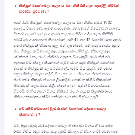
භික්ෂූන් වහන්සේලා පාලනය වන නීති රීති ගැන පැහැදිලි කිරීමක්
කරන්න පුළුවන්
ද ?
අපේ රටේ භික්ෂූන් වහන්සේලා පාලනය වන නීතිය තමයි 1932
බෞද්ධ විහාර දේවාලගම් ආඥාපනත. මේ පනතේ තියෙන්නේ බෞද්ධ
විහාරවල, දේවාලවල ආදායම් පාලනය කිරීම ආදිය ගැන නීතිරීති
තමයි මේ ආඥාපනතේ තියෙන්නේ. එහි 41 සහ 42 වගන්ති දෙක අනුව
තමයි භික්ෂුවක් ‘නීත්‍යානුකූල බව’ ලබන්නේ. මේ ආඥා පනතට අනුව
නම් භික්ෂුවක් විනයානුකූල වෙලා බැහැ, භික්ෂුව නීත්‍යානුකූල
වෙන්නත් ඕනෑ. රටේ නීතියට අනුගත විය යුතුයි. රටේ නීතියට
අනුගත විම කියලා කියන්නේ පැවිදි වෙන සෑම භික්ෂූන් වහන්සේ
නමක් ම භික්ෂුවක් ලෙස රජයේ ලියාපදිංචි විය යුතුයි. මේ පනත
අනුව භික්ෂුවක් ලියාපදිංචි විය යුතු බවට නියෝග නිකුත් කරලා
තිබෙනවා. භික්ෂුවක් ලෙස ලියාපදිංචි නොවන කිසිම භික්ෂුවක්
‘භික්ෂුවක්’ ලෙස රජය පිළිගන්නේ නැහැ. ඔවුන් චීවරධාරියෙක්
විතරයි. ඒ කියන්නේ විනය නීතියේ කුමන දෙයක් තිබුණත් රාජ්‍ය
නීතිය අනුගමනය කිරීම අනිවාර්යයෙන්ම සිදුවිය යුතුයි.
මේ සම්බන්ධයෙන් බුදුරජාණන් වහන්සේ දේශනා කරලා
තිබෙනවා ද ?
ඔව්, බුදුහාමුදුරුවෝ දේශනා කරලා තිබෙනවා විනය නීතිය සේම
රාජ්‍ය නීතිය අනුගමනය කළ යුතුයි කියලා. ඒ නිසා පැවිදි වෙන සෑම