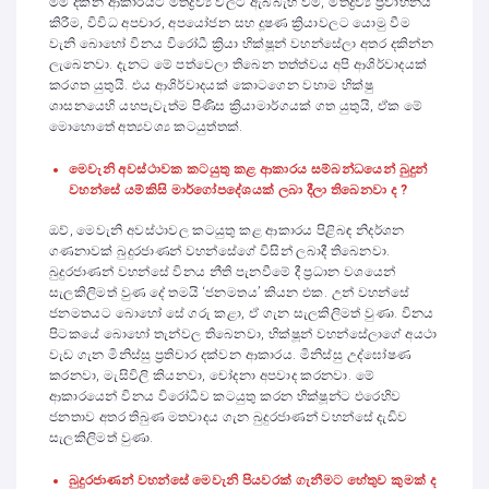
මම දකින ආකාරයට මත්ද්‍රව්‍ය වලට ඇබ්බැහි වීම, මත්ද්‍රව්‍ය ප්‍රවාහනය
කිරීම, විවිධ අපචාර, අපයෝජන සහ දූෂණ ක්‍රියාවලට යොමු වීම
වැනි බොහෝ විනය විරෝධී ක්‍රියා භික්ෂූන් වහන්සේලා අතර දකින්න
ලැබෙනවා. දැනට මේ පත්වෙලා තිබෙන තත්ත්වය අපි ආශිර්වාදයක්
කරගත යුතුයි. එය ආශිර්වාදයක් කොටගෙන වහාම භික්ෂු
ශාසනයෙහි යහපැවැත්ම පිණිස ක්‍රියාමාර්ගයක් ගත යුතුයි, ඒක මේ
මොහොතේ අත්‍යවශ්‍ය කටයුත්තක්.
මෙවැනි අවස්ථාවක කටයුතු කළ ආකාරය සම්බන්ධයෙන් බුදුන්
වහන්සේ යම්කිසි මාර්ගෝපදේශයක් ලබා දීලා තිබෙනවා ද ?
ඔව්, මෙවැනි අවස්ථාවල කටයුතු කළ ආකාරය පිළිබඳ නිදර්ශන
ගණනාවක් බුදුරජාණන් වහන්සේගේ විසින් ලබාදී තිබෙනවා.
බුදුරජාණන් වහන්සේ විනය නීති පැනවීමේ දී ප්‍රධාන වශයෙන්
සැලකිලිමත් වුණ දේ තමයි ‘ජනමතය’ කියන එක. උන් වහන්සේ
ජනමතයට බොහෝ සේ ගරු කළා, ඒ ගැන සැලකිලිමත් වුණා. විනය
පිටකයේ බොහෝ තැන්වල තිබෙනවා, භික්ෂූන් වහන්සේලාගේ අයථා
වැඩ ගැන මිනිස්සු ප්‍රතිචාර දක්වන ආකාරය. මිනිස්සු උද්ඝෝෂණ
කරනවා, මැසිවිලි කියනවා, චෝදනා අපවාද කරනවා. මේ
ආකාරයෙන් විනය විරෝධීව කටයුතු කරන භික්ෂූන්ට එරෙහිව
ජනතාව අතර තිබුණ මතවාදය ගැන බුදුරජාණන් වහන්සේ දැඩිව
සැලකිලිමත් වුණා.
බුදුරජාණන් වහන්සේ මෙවැනි පියවරක් ගැනීමට හේතුව කුමක් ද