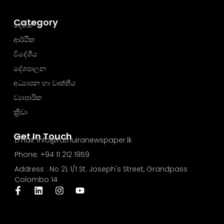
Category
දේශීය
ආර්ථික
විදේශීය
දේශපාලන
අධ්‍යාපන හා වෘත්තීය
ව්‍යාපාරික
ක්‍රීඩා
Get In Touch
Email: info@rathuiranewspaper.lk
Phone: +94 11 212 1959
Address : No 21, 1/1 St. Joseph's Street, Grandpass
Colombo 14