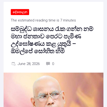
දේශපාලන
The estimated reading time is 7 minutes
සම්බුද්ධ ශාසනය රැක ගන්න නම්
මහා ජනතාව පෙරට පැමිණ
උද්ඝෝෂණය කළ යුතුයි –
ඕමල්පේ සෝභිත හිමි
June 28, 2026
0