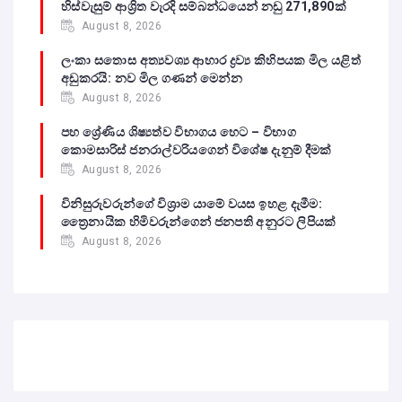
හිස්වැසුම් ආශ්‍රිත වැරදි සම්බන්ධයෙන් නඩු 271,890ක්
August 8, 2026
ලංකා සතොස අත්‍යවශ්‍ය ආහාර ද්‍රව්‍ය කිහිපයක මිල යළිත්
අඩුකරයි: නව මිල ගණන් මෙන්න
August 8, 2026
පහ ශ්‍රේණිය ශිෂ්‍යත්ව විභාගය හෙට – විභාග
කොමසාරිස් ජනරාල්වරියගෙන් විශේෂ දැනුම් දීමක්
August 8, 2026
විනිසුරුවරුන්ගේ විශ්‍රාම යාමේ වයස ඉහළ දැමීම:
ත්‍රෛනායික හිමිවරුන්ගෙන් ජනපති අනුරට ලිපියක්
August 8, 2026