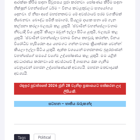
ආරක්ෂා කිරීම සඳහා සිවුපසය පූජා කරනවා. පෝෂණය කිරීම සඳහා
භික්ෂූන් වහන්සේගේ ධර්ම – විනය කටයුතුවලට සහයෝගය
දෙනවා. ඒ නිසා අපේ මහජනතාවට මේ අවස්ථාවේ පරම වගකීමක්
තිබෙනවා. බෞද්ධ සමිති සමාගම්, සියලුම දායක සභා මේ ගැන
කල්පනා කරලා බලපෑම් කළ යුතුයි. ‘ස්වාමීන් වහන්සේලා වහාම
නිවැරදි විය යුතුයි’ කියලා ඔවුන් ඉල්ලා සිටිය යුතුයි, බලපෑම් කළ
යුතුයි. ‘ස්වාමීන් වහන්සේලා වහාම විනය තහවුරු කරන්න, විනය
විරෝධීව හැසිරෙන අය යහමගට ගන්න වහාම ක්‍රියාත්මක වෙන්න’
කියලා ඉල්ලා සිටිය යුතුයි. ඇත්ත වශයෙන් මහජනතාව බුදුරජාණන්
වහන්සේගේ සමයේ වගේම උද්ඝෝෂණය කළ යුතුයි. මම යළිත්
අවධාරණය කරනවා මේ අවස්ථාවේ දී ශාසනය රැක ගැනීම
වෙනුවෙන් මහජන උද්ඝෝෂණයක් අවශ්‍යයි. මහජන මතවාදයක්
අවශ්‍යයි.
රතුඉර පුවත්පතේ 2026 ජූනි 28 වැනිදා ප්‍රකාශයට පත්කරන ලද
ලිපියකි.
සටහන – භාතිය බරුකන්ද
Political
Tags