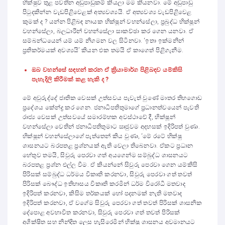
භික්ෂුව තුළ පවතින අඩුපාඩුකම් කියලා මම කියනවා. මේ අඩුපාඩු
පිටුදකින්න වැඩපිළිවෙළක් අත්‍යවශ්‍යයි. ඒ අත්‍යවශ්‍ය වැඩපිළිවෙළ
කුමක් ද ? යන්න පිළිබඳ නායක භික්ෂූන් වහන්සේලා, ප්‍රබුද්ධ භික්ෂූන්
වහන්සේලා, බලධාරීන් වහන්සේලා සාකච්ඡා කර ගෙන යනවා. ඒ
සම්බන්ධයෙන් යම් යම් නිගමන වල සිටිනවා. ‘ඉතා ඉක්මනින්
ප්‍රතිකර්මයක් අවශ්‍යයි’ කියන එක තමයි ඒ කාගෙත් පිළිගැනීම.
ඔබ වහන්සේ ස
ඳ
හන් කරන ඒ ක්‍රියාමාර්ග පිළිබ
ඳ
ව යම්කිසි
පැහැදිලි කිරීමක් කළ හැකි ද ?
මේ අවුරුද්දේ ජාතික වෙසක් උත්සවය පැවැත් වුණේ මාතර තිහගොඩ
ප්‍රදේශය කේන්ද්‍ර කර ගෙන. ජනාධිපතිතුමාගේ ප්‍රධානත්වයෙන් පැවති
රාජ්‍ය වෙසක් උත්සවයේ සමාරම්භක අවස්ථාවේ දී, භික්ෂූන්
වහන්සේලා වෙතින් ජනාධිපතිතුමාට ඍජුවම අදහසක් ඉදිරිපත් වුණා.
භික්ෂූන් වහන්සේලාගේ පැත්තෙන් කිය වුණා, ‘මේ රටේ භික්ෂු
ශාසනයට බරපතළ ප්‍රශ්නයක් ඇති වෙලා තිබෙනවා. ඒකට ප්‍රධාන
හේතුව තමයි, සිවුරු පෙරවා ගත් අයගෙන්ම සම්බුද්ධ ශාසනයට
බරපතළ ප්‍රශ්න එල්ල වීම. ඒ කියන්නේ සිවුරු පෙරවා ගෙන යම්කිසි
පිරිසක් සම්බුද්ධ ධර්මය විකෘති කරනවා, සිවුරු පෙරවා ගත් තවත්
පිරිසක් බෞද්ධ ඉතිහාසය විකෘති කරමින් ධර්ම විරෝධී මතවාද
ඉදිරිපත් කරනවා, කිසිම තර්කයක් හෝ පදනමක් නැති මතවාද
ඉදිරිපත් කරනවා, ඒ වගේම සිවුරු පෙරවා ගත් තවත් පිරිසක් ශාසනික
දේපොළ අවභාවිත කරනවා, සිවුරු පෙරවා ගත් තවත් පිරිසක්
අශික්ෂිත සහ නින්දිත ලෙස හැසිරෙමින් භික්ෂු ශාසනය අවමානයට