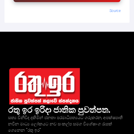
Source
රතු ඉර ඉරිදා ජාතික පුවත්පත.
සත්‍ය විනිවිද දකිමින් ජනතා පරමාධිපත්‍යයට ගරුකරන, අපක්ෂපාතී
නවීන මාධ්‍ය ලෝකයට නව සංකල්ප සමග විශේෂාංග රැසක්
ගෙනෙන "රතු ඉර"