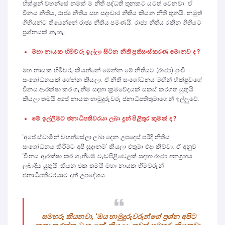
භික්ෂූන් වහන්සේ නමක් ම නීති පද්ධති තුනකට යටත් වෙනවා. ඒ
විනය නීතිය, රාජ්‍ය නීතිය සහ සදාචාර නීතිය කියන නීති තුනයි. නමුත්
ගිහියන්ට තියෙන්නේ රාජ්‍ය නීතිය පමණයි. රාජ්‍ය නීතිය රකින ගිහියට
ප්‍රශ්නයක් නැහැ.
මහා නායක හිමිවරු ඉල්ලා සිටින නීති ප්‍රතිසංස්කරණ මොනව ද ?
මහ නායක හිමිවරු කියන්නේ මෙන්න මේ නීතියට (රාජ්‍ය) පුංචි
සංශෝධනයක් ගේන්න කියලා. ඒ නීති සංශෝධනය මඟින් භික්ෂුවගේ
විනය ආරක්ෂා කර ගැනීම සඳහා ක්‍රමවේදයක් සකස් කරගත යුතුයි
කියලා තමයි අපේ නායක හාමුදුරුවරු ජනාධිපතිතුමාගෙන් ඉල්ලුවේ.
මේ ඉල්ලීමට ජනාධිපතිවරයා ලබා දුන් පිළිතුර කුමක් ද ?
‘අපේ ස්වාමීන් වහන්සේලා ලබා දෙන උපදෙස් පරිදි නීතිය
සංශෝධනය කිරීමට අපි සූදානම්’ කියලා එතුමා එදා කිව්වා. ඒ අනුව
‘විනය ආරක්ෂා කර ගැනීමේ වැඩපිළිවෙළක් සඳහා රාජ්‍ය අනුග්‍රහය
ලබාදිය යුතුයි’ කියන එක තමයි මහා නායක හිමිවරුන්
ජනාධිපතිවරයාට දුන් උපදේශය.
සමහරු කියනවා, ‘ඔය හාමුදුරුවරුන්ගේ ප්‍රශ්න අපිට