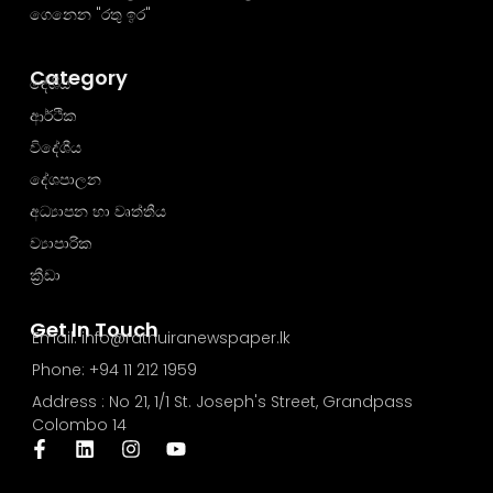
ගෙනෙන "රතු ඉර"
Category
දේශීය
ආර්ථික
විදේශීය
දේශපාලන
අධ්‍යාපන හා වෘත්තීය
ව්‍යාපාරික
ක්‍රීඩා
Get In Touch
Email: info@rathuiranewspaper.lk
Phone: +94 11 212 1959
Address : No 21, 1/1 St. Joseph's Street, Grandpass
Colombo 14