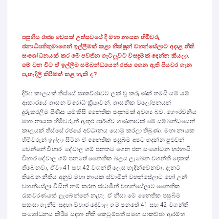
පසුගිය රාජ්‍ය වෙසක් උත්සවයේ දී මහා නායක හිමිවරු
ජනාධිපතිතුමාගෙන් ඉල්ලීමක් කළා භික්ෂූන් වහන්සේලාට අදාළ නීති
සංශෝධනයක් කර මේ පවතින ගැටලුවට විස
ඳ
ුමක් දෙන්න කියලා.
මේ වන විට ඒ ඉල්ලීම සම්බන්ධයෙන් රජය ගෙන ඇති පියවර ගැන
පැහැදිලි කිරීමක් කළ හැකි ද ?
දීර්ඝ කාලයක් තිස්සේ සාකච්ඡාවට ලක් වූ කරුණක් තමයි යම් යම්
ආකාරයේ ශාසන විරෝධී ක්‍රියාවන්, ශාසනික විලෝපනයන්
දුරුකරලීම පිණිස යම්කිසි නෛතික පදනමක් අවශ්‍ය බව. ගෞරවනීය
මහා නායක හිමිවරුන් ඇතුළු පාර්ශ්ව ගණනාවක් මේ සම්බන්ධයෙන්
කාලයක් තිස්සේ රජයේ අවධානය යොමු කරලා තිබුණා. මහා නායක
හිමිවරුන් ඉල්ලා සිටින ඒ නෛතික පසුබිම අපට හදන්න පුළුවන්
වෙන්නේ විහාර දේවාල ගම් පනතට ගෙන එන සංශෝධන හරහායි.
විහාර දේවාල ගම් පනතේ නෛතික බලය ලැබෙන වගන්ති දෙකක්
තිබෙනවා, ඒවා 41 සහ 42 වගන්ති ලෙස හැඳින්වෙනවා. දැනට
තිබෙන නීතිය අනුව මහා නායක ස්වාමීන් වහන්සේලාට හෝ උන්
වහන්සේලා විසින් නම් කරන ස්වාමීන් වහන්සේලාට නෛතික
රැකවරණයක් ලැබෙන්නේ නැහැ. ඒ නිසා මේ නෛතික පසුබිම
සකසා ගැනීම සඳහා විහාර දේවාල ගම් පනතේ 41 සහ 42 වගන්ති
සංශෝධනය කිරීම සඳහා නීති කෙටුම්පත් සමඟ සාකච්ඡා ආරම්භ