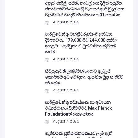
අනුර, රනිල්, සජිත්, නාමල් සහ දිලිත් පසුගිය
ජනාධිපතිවරණයයේදී වැයකර ඇති මුදල් සහ
මැතිවරණ වියදම් නියාමනය – 01 කොටස
August 8, 2026
පාර්ලිමේන්තු මන්ත්‍රීවරුන්ගේ ඉන්ධන
දීමනාව රු. 179,000 සිට 244,000 දක්වා
ඉහළට – ආර්චුනා වැටුප් වාර්තා ඉදිරිපත්
කරයි
August 7, 2026
හිටපු ඇමති ලක්ෂ්මන් යාපාට අල්ලස්
කොමිෂම අධි චෝදනා: ඇප මත මුදා හැරීමට
නියෝග
August 7, 2026
පාර්ලිමේන්තු පර්යේෂණ හා අධ්‍යයන
මධ්‍යස්ථානය පිහිටුවීමට Max Planck
Foundationහි සහයෝගය
August 7, 2026
මැතිවරණ ප්‍රතිසංස්කරණයට ලැබී ඇති