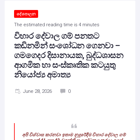
දේශපාලන
The estimated reading time is 4 minutes
විහාර දේවාල ගම් පනතට
කඩිනමින් සංශෝධන ගෙනවා –
ගමගෙදර දිසානායක, බුද්ධශාසන
ආගමික හා සංස්කෘතික කටයුතු
නියෝජ්‍ය අමාත්‍ය
June 28, 2026
0
අපි විශ්වාස කරනවා ඉතාම නුදුරේදීම විහාර දේවාල ගම්