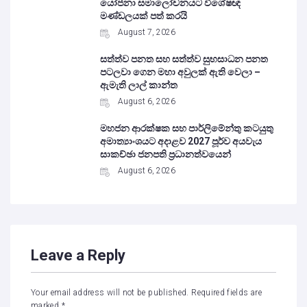
යෝජනා සමාලෝචනයට විශේෂඥ
මණ්ඩලයක් පත් කරයි
August 7, 2026
සත්ත්ව පනත සහ සත්ත්ව සුභසාධන පනත
පටලවා ගෙන මහා අවුලක් ඇති වෙලා –
ඇමැති ලාල් කාන්ත
August 6, 2026
මහජන ආරක්ෂක සහ පාර්ලිමේන්තු කටයුතු
අමාත්‍යාංශයට අදාළව 2027 පූර්ව අයවැය
සාකච්ඡා ජනපති ප්‍රධානත්වයෙන්
August 6, 2026
Leave a Reply
Your email address will not be published.
Required fields are
marked
*