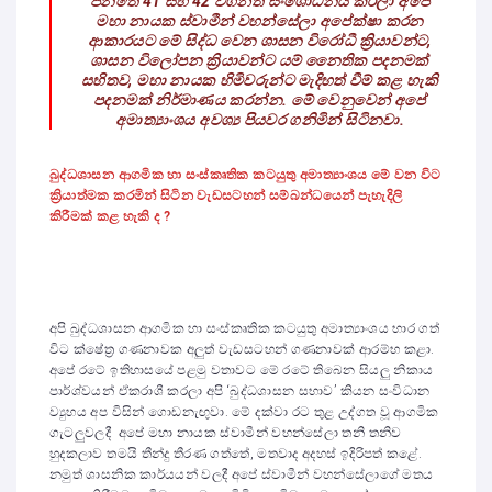
පනතේ 41 සහ 42 වගන්ති සංශෝධනය කරලා අපේ
මහා නායක ස්වාමීන් වහන්සේලා අපේක්ෂා කරන
ආකාරයට මේ සිද්ධ වෙන ශාසන විරෝධී ක්‍රියාවන්ට,
ශාසන විලෝපන ක්‍රියාවන්ට යම් නෛතික පදනමක්
සහිතව, මහා නායක හිමිවරුන්ට මැදිහත් වීම් කළ හැකි
පදනමක් නිර්මාණය කරන්න. මේ වෙනුවෙන් අපේ
අමාත්‍යාංශය අවශ්‍ය පියවර ගනිමින් සිටිනවා.
බුද්ධශාසන ආගමික හා සංස්කෘතික කටයුතු අමාත්‍යාංශය මේ වන විට
ක්‍රියාත්මක කරමින් සිටින වැඩසටහන් සම්බන්ධයෙන් පැහැදිලි
කිරීමක් කළ හැකි ද ?
අපි බුද්ධශාසන ආගමික හා සංස්කෘතික කටයුතු අමාත්‍යාංශය භාර ගත්
විට ක්ෂේත්‍ර ගණනාවක අලුත් වැඩසටහන් ගණනාවක් ආරම්භ කළා.
අපේ රටේ ඉතිහාසයේ පළමු වතාවට මේ රටේ තිබෙන සියලු නිකාය
පාර්ශ්වයන් ඒකරාශී කරලා අපි ‘බුද්ධශාසන සභාව’ කියන සංවිධාන
ව්‍යුහය අප විසින් ගොඩනැඟුවා. මේ දක්වා රට තුළ උද්ගත වූ ආගමික
ගැටලුවලදී අපේ මහා නායක ස්වාමීන් වහන්සේලා තනි තනිව
හුදකලාව තමයි තීන්දු තීරණ ගත්තේ, මතවාද අදහස් ඉදිරිපත් කළේ.
නමුත් ශාසනික කාර්යයන් වලදී අපේ ස්වාමීන් වහන්සේලාගේ මතය