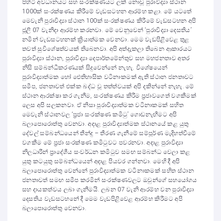
පිහිටි අවධානයට සහ සංරක්ෂණයට ලක් නොවූ පුරාවිද්‍යා ස්ථාන
1000ක් සංරක්ෂණය කිරීමේ වැඩසටහන ආරම්භ කළා. මේ යටතේ
මෙවැනි පුරාවිද්‍යා ස්ථාන 100ක් සංරක්ෂණය කිරීමේ වැඩසටහන අපි
ජූලි 07 වැනිදා ආරම්භ කරනවා. මේ වෙනුවෙන් ‘පුරාවිද්‍යා දෙසතිය’
නමින් වැඩසටහනක් ක්‍රියාත්මක වෙනවා. මෙම වැඩපිළිවෙළ තුළ
තවත් සුවිශේෂත්වයක් තිබෙනවා. අපි අත්දැකලා තිබෙන ආකාරයට
පුරාවිද්‍යා ස්ථාන, පුරාවිද්‍යා දෙපාර්තමේන්තුව සහ මහජනතාව අතර
නිසි සම්බන්ධීකරණයක් සිදුවෙන්නේ නැහැ. විශේෂයෙන්
පුරාවිද්‍යාත්මක හෝ ඓතිහාසික වටිනාකමක් ඇති ස්ථාන ජනතාවට
සමීප, ජනතාවත් එක්ක බද්ධ වූ තත්ත්වයක් අපි දකින්නේ නැහැ. මේ
ස්ථාන ආරක්ෂා කර ගැනීම, සංරක්ෂණය කිරීම ප්‍රජාවගෙත් වගකීමක්
ලෙස අපි සලකනවා. ඒ නිසා පුරාවිද්‍යාත්මක වටිනාකමක් සහිත
මෙවැනි ස්ථානවල ‘ප්‍රජා සංරක්ෂණ කමිටු’ ගොඩනැඟීමට අපි
බලාපොරොත්තු වෙනවා. අදාළ පුරාවිද්‍යාත්මක ස්ථානයේ කළ යුතු
දේවල් සම්බන්ධයෙන් තීන්දු – තීරණ ගැනීමේ සම්පූර්ණ මැදිහත්වීමේ
වගකීම මේ ප්‍රජා සංරක්ෂණ කමිටුවට පවරනවා. අදාළ පුරාවිද්‍යා
නිලධාරීන් ප්‍රාදේශීය සංවර්ධන කමිටුව සමඟ සම්බන්ධ වෙලා කළ
යුතු කටයුතු සම්බන්ධයෙන් අදාළ පියවර ගන්නවා. මෙහි දී අපි
බලාපොරොත්තු වෙන්නේ පුරාවිද්‍යාත්මක වටිනාකමක් සහිත ස්ථාන
ජනතාවත් සමඟ සමීප කරමින් සංරක්ෂණවලට ඔවුන්ගේ සහයෝගය
සහ දායකත්වය ලබා ගැනීමයි. ලබන 07 වැනි ආරම්භ වන පුරාවිද්‍යා
දෙසතිය වැඩසටහනේ දී මෙම වැඩපිළිවෙළ ආරම්භ කිරීමට අපි
බලාපොරොත්තු වෙනවා.