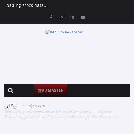
Loading stock data...
AD MASTER
මුල් පිටුව
දේශපාලන
විහාර දේවාල ගම් පනතට කඩිනමින් සංශෝධන ගෙනවා – ගමගෙදර
දිසානායක, බුද්ධශාසන ආගමික හා සංස්කෘතික කටයුතු නියෝජ්‍ය අමාත්‍ය