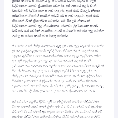
ප්‍රකාශ කිරීමට සංවිධානය වූ, සංවිධිත සංවිධාන ව්‍යුහයක් ලෙස
බුද්ධශාසන සභාව ක්‍රියාත්මක වෙනවා. ඉතිහාසයේ පළමු වැනි
වතාවට අපි බුද්ධශාසන සභාව හැදුවේ. අපේ රටේ සියලුම නිකාය
පාර්ශ්වයන් ඒකරාශී කරමින් තමයි මේ සභාව හැදුවේ. අපේ රටේ
නිකායන් 32ක් ක්‍රියාත්මක වෙනවා. මේ සියලුම නිකායන්
බුද්ධශාසන සභාව තුළ නියෝජනය වෙනවා. බුද්ධශාසන සභාව
මාසිකව රැස් වෙමින් ශාසනික, ආගමික වගේම සමාජය තුළ පවතින
ගැටලු සාකච්ඡා කරමින් කටයුතු කරනවා.
ඒ වගේම අපේ භික්ෂු ශාසනයට ඇතුළත් වන කුල දරුවෝ බොහෝම
දුෂ්කර ප්‍රදේශවලින් තමයි පැවිදි බිමට පිවිසෙන්නේ. ඔවුන්ගෙන්
බහුතර ආර්ථික වශයෙන් ශක්තියකින් තොර පවුල් පසුබිමක් සහිත
අය. අපි පසුගිය කාලය තුළ අවබෝධ කර ගත් දෙයක් තමයි
බුද්ධශාසනය ආරක්ෂා කර ගැනීමට නම් අමාත්‍යාංශය විශේෂ මැදිහත්
වීම් කිහිපයක් කළ යුතු බව. ඒ අනුව පැවිදි දිවියට ඇතුළත් වන
භික්ෂූන් වහන්සේලාගේ දෙමාපියන් වෙනුවෙන් නිවාස ඉදිකර දීමේ
විශේෂ වැඩසටහනක් ක්‍රියාත්මක කළා. ‘යතිවර මාපිය නිවහන
වැඩසටහන’ යන නමින් තමයි අපි ඒ වැඩපිළිවෙළ ක්‍රියාත්මක කළේ.
මේ වන විට දිවයින පුරා මේ වැඩසටහන ක්‍රියාත්මක වෙනවා.
අපි දන්නවා පසුගිය දිට්වා සුළි කුණාටුවෙන් ආගමික සිද්ධස්ථාන
විශාල ප්‍රමාණයකට හානි වුණා. මේ වන විට හානියට පත් ආගමික
ස්ථාන 1350ක් පමණ අප හඳුනා ගෙන තිබෙනවා. හානියට පත් මේ
ආගමික සිද්ධස්ථාන ප්‍රතිසංස්කරණය කිරීම ආධාර ප්‍රදානය කිරීමට