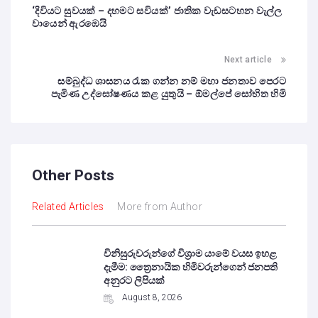
‘දිවියට සුවයක් – දහමට සවියක්’ ජාතික වැඩසටහන වැල්ල
වායෙන් ඇරඹෙයි
Next article
සම්බුද්ධ ශාසනය රැක ගන්න නම් මහා ජනතාව පෙරට
පැමිණ උද්ඝෝෂණය කළ යුතුයි – ඕමල්පේ සෝභිත හිමි
Other Posts
Related Articles
More from Author
විනිසුරුවරුන්ගේ විශ්‍රාම යාමේ වයස ඉහළ
දැමීම: ත්‍රෛනායික හිමිවරුන්ගෙන් ජනපති
අනුරට ලිපියක්
August 8, 2026