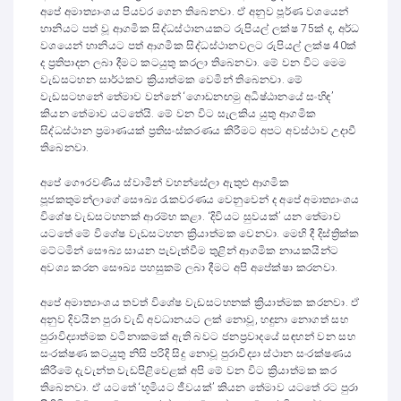
අපේ අමාත්‍යාංශය පියවර ගෙන තිබෙනවා. ඒ අනුව පූර්ණ වශයෙන්
හානියට පත් වූ ආගමික සිද්ධස්ථානයකට රුපියල් ලක්ෂ 75ක් ද, අර්ධ
වශයෙන් හානියට පත් ආගමික සිද්ධස්ථානවලට රුපියල් ලක්ෂ 40ක්
ද ප්‍රතිපාදන ලබා දීමට කටයුතු කරලා තිබෙනවා. මේ වන විට මෙම
වැඩසටහන සාර්ථකව ක්‍රියාත්මක වෙමින් තිබෙනවා. මේ
වැඩසටහනේ තේමාව වන්නේ ‘ගොඩනඟමු අධිෂ්ඨානයේ සංහිඳ’
කියන තේමාව යටතේයි. මේ වන විට සැලකිය යුතු ආගමික
සිද්ධස්ථාන ප්‍රමාණයක් ප්‍රතිසංස්කරණය කිරීමට අපට අවස්ථාව උදාවී
තිබෙනවා.
අපේ ගෞරවණීය ස්වාමීන් වහන්සේලා ඇතුළු ආගමික
පූජකතුමන්ලාගේ සෞඛ්‍ය රැකවරණය වෙනුවෙන් ද අපේ අමාත්‍යාංශය
විශේෂ වැඩසටහනක් ආරම්භ කළා. ‘දිවියට සුවයක්’ යන තේමාව
යටතේ මේ විශේෂ වැඩසටහන ක්‍රියාත්මක වෙනවා. මෙහි දී දිස්ත්‍රික්ක
මට්ටමින් සෞඛ්‍ය සායන පැවැත්වීම තුළින් ආගමික නායකයින්ට
අවශ්‍ය කරන සෞඛ්‍ය පහසුකම් ලබා දීමට අපි අපේක්ෂා කරනවා.
අපේ අමාත්‍යාංශය තවත් විශේෂ වැඩසටහනක් ක්‍රියාත්මක කරනවා. ඒ
අනුව දිවයින පුරා වැඩි අවධානයට ලක් නොවූ, හඳුනා නොගත් සහ
පුරාවිද්‍යාත්මක වටිනාකමක් ඇති බවට ජනප්‍රවාදයේ සඳහන් වන සහ
සංරක්ෂණ කටයුතු නිසි පරිදි සිදු නොවූ පුරාවිද්‍යා ස්ථාන සංරක්ෂණය
කිරීමේ දැවැන්ත වැඩපිළිවෙළක් අපි මේ වන විට ක්‍රියාත්මක කර
තිබෙනවා. ඒ යටතේ ‘භූමියට ජීවයක්’ කියන තේමාව යටතේ රට පුරා