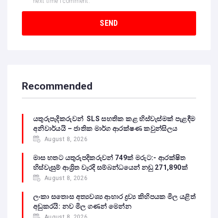
next time I comment.
Recommended
යතුරුපැදිකරුවන් SLS සහතික කළ හිස්වැස්මක් පැළඳීම
අනිවාර්යයි – ජාතික මාර්ග ආරක්ෂණ කවුන්සිලය
August 8, 2026
මාස හතට යතුරුපදිකරුවන් 749ක් මරුට:- ආරක්ෂිත
හිස්වැසුම් ආශ්‍රිත වැරදි සම්බන්ධයෙන් නඩු 271,890ක්
August 8, 2026
ලංකා සතොස අත්‍යවශ්‍ය ආහාර ද්‍රව්‍ය කිහිපයක මිල යළිත්
අඩුකරයි: නව මිල ගණන් මෙන්න
August 8, 2026