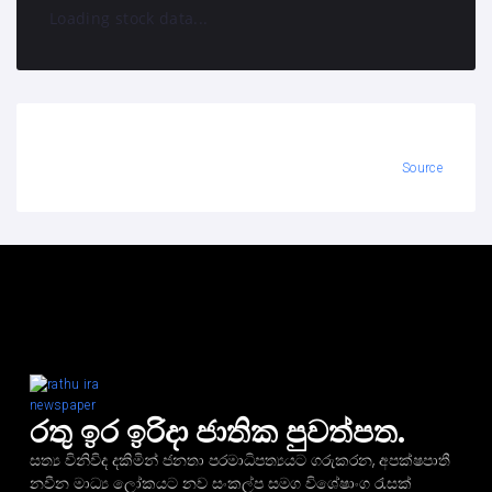
Loading stock data...
Source
රතු ඉර ඉරිදා ජාතික පුවත්පත.
සත්‍ය විනිවිද දකිමින් ජනතා පරමාධිපත්‍යයට ගරුකරන, අපක්ෂපාතී
නවීන මාධ්‍ය ලෝකයට නව සංකල්ප සමග විශේෂාංග රැසක්