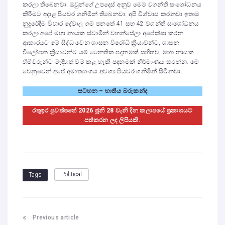
කරලා තිබෙනවා. ඔවුන්ගේ උපදෙස් අනුව මෙම වගන්ති සංශෝධනය
කිරීමට අදාළ පියවර ගනිමින් තිබෙනවා. අපි විශ්වාස කරනවා ඉතාම
නුදුරේදීම විහාර දේවාල ගම් පනතේ 41 සහ 42 වගන්ති සංශෝධනය
කරලා අපේ මහා නායක ස්වාමීන් වහන්සේලා අපේක්ෂා කරන
ආකාරයට මේ සිද්ධ වෙන ශාසන විරෝධී ක්‍රියාවන්ට, ශාසන
විලෝපන ක්‍රියාවන්ට යම් නෛතික පදනමක් සහිතව, මහා නායක
හිමිවරුන්ට මැදිහත් වීම් කළ හැකි පදනමක් නිර්මාණය කරන්න. මේ
වෙනුවෙන් අපේ අමාත්‍යාංශය අවශ්‍ය පියවර ගනිමින් සිටිනවා.
සටහන – භාතිය බරුකන්ද
රතුඉර පුවත්පතේ 2026 ජූනි 28 වැනි දින කලාපයේ ප්‍රකාශයට
පත්කරන ලද ලිපියකි.
Political
Tags
Previous article