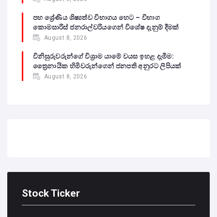
පහ ශ්‍රේණිය ශිෂ්‍යත්ව විභාගය හෙට – විභාග
කොමසාරිස් ජනරාල්වරියගෙන් විශේෂ දැනුම් දීමක්
August 8, 2026
විනිසුරුවරුන්ගේ විශ්‍රාම යාමේ වයස ඉහළ දැමීම:
ත්‍රෛනායික හිමිවරුන්ගෙන් ජනපති අනුරට ලිපියක්
August 8, 2026
Stock Ticker