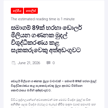
දේශීය
පොලිස්
The estimated reading time is 1 minute
සමාගම් 89ක් හරහා ඩොලර්
මිලියන ගණනක මුදල්
විශුද්ධීකරණය කළ
සැකකරුවෙකු අත්අඩංගුවට
June 21, 2026
0
ඩොලර් මිලියන ගණනක මූල්‍ය වංචාවක් – සමාගම් 89ක් හරහා මුදල්
විශුද්ධීකරණය කළ සැකකරුවෙකු මූල්‍ය අපරාධ විමර්ශන
කොට්ඨාසය මගින් අත්අඩංගුවට.
විවිධ පුද්ගලයන්ගේ අවශ්‍යතාවන් මත මෙරට විදේශ මුදල් සංචිත
අනීතික ලෙස විදේශ රටවලට බැහැර කිරීම සඳහා ව්‍යාජ සමාගම් සහ