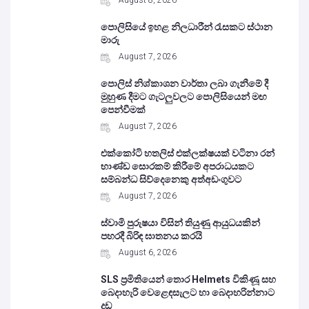
August 8, 2026
පොලිසියේ ඉහළ නිලධාරීන් රැසකට ස්ථාන
මාරු
August 7, 2026
පොලිස් නිශ්කාශන වාර්තා ලබා ගැනීමේ දී
මුහුණ දීමට ගැටලුවලට පොලිසියෙන් මඟ
පෙන්වීමක්
August 7, 2026
එක්කෝටි හතලිස් එක්ලක්ෂයක් වටිනා රන්
භාණ්ඩ සොරකම් කිරීමේ අපරාධයකට
සම්බන්ධ සිව්දෙනෙකු අත්අඩංගුවට
August 7, 2026
ස්වාමි පුරුෂයා විසින් තියුණු ආයුධයකින්
පහරදී බිරිඳ ඝාතනය කරයි
August 6, 2026
SLS ප්‍රමිතියෙන් තොර Helmets විකිණූ සහ
බෙදාහැරි වෙළෙඳසැලට හා බෙදාහරින්නාට
දඩ