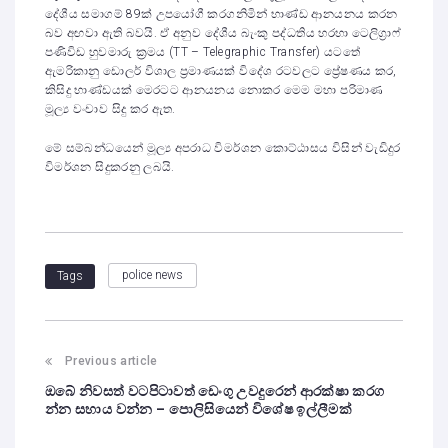
දේශීය සමාගම් 89ක් උපයෝගී කරගනිමින් භාණ්ඩ ආනයනය කරන
බව අඟවා ඇති බවයි. ඒ අනුව දේශීය බැංකු පද්ධතිය හරහා ටෙලිග්‍රාෆ්
පණිවිඩ හුවමාරු ක්‍රමය (TT – Telegraphic Transfer) යටතේ
ඇමරිකානු ඩොලර් විශාල ප්‍රමාණයක් විදේශ රටවලට ප්‍රේෂණය කර,
කිසිදු භාණ්ඩයක් මෙරටට ආනයනය නොකර මෙම මහා පරිමාණ
මූල්‍ය වංචාව සිදු කර ඇත.
මේ සම්බන්ධයෙන් මූල්‍ය අපරාධ විමර්ශන කොට්ඨාසය විසින් වැඩිදුර
විමර්ශන සිදුකරනු ලබයි.
police news
Tags
Previous article
ඔබේ නිවසත් වටපිටාවත් ඩෙංගු උවදුරෙන් ආරක්ෂා කරග
න්න සහාය වන්න – පොලිසියෙන් විශේෂ ඉල්ලීමක්