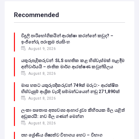
Recommended
විදුලි පාරිභෝගිකයින් ආරක්ෂා කරන්නේ කවුද? –
ඉංජිනේරු පරාක්‍රම ජයසිංහ
August 9, 2026
යතුරුපැදිකරුවන් SLS සහතික කළ හිස්වැස්මක් පැළඳීම
අනිවාර්යයි – ජාතික මාර්ග ආරක්ෂණ කවුන්සිලය
August 8, 2026
මාස හතට යතුරුපදිකරුවන් 749ක් මරුට:- ආරක්ෂිත
හිස්වැසුම් ආශ්‍රිත වැරදි සම්බන්ධයෙන් නඩු 271,890ක්
August 8, 2026
ලංකා සතොස අත්‍යවශ්‍ය ආහාර ද්‍රව්‍ය කිහිපයක මිල යළිත්
අඩුකරයි: නව මිල ගණන් මෙන්න
August 8, 2026
පහ ශ්‍රේණිය ශිෂ්‍යත්ව විභාගය හෙට – විභාග