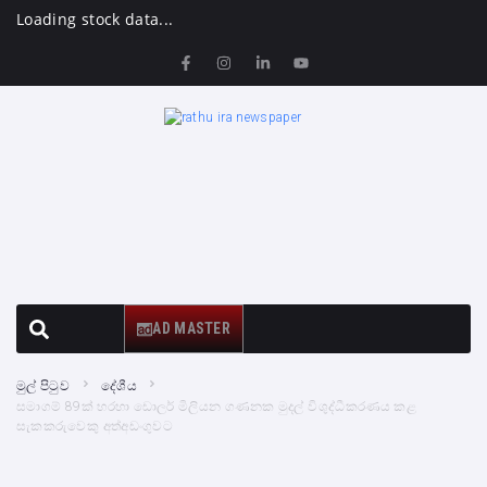
Loading stock data...
AD MASTER
මුල් පිටුව
දේශීය
සමාගම් 89ක් හරහා ඩොලර් මිලියන ගණනක මුදල් විශුද්ධීකරණය කළ
සැකකරුවෙකු අත්අඩංගුවට