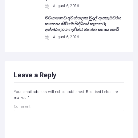
August 6, 2026
මීටියාගොඩ අවන්හලක මුදල් අයකැමිවරිය
ඝාතනය කිරීමේ සිද්ධියේ සැකකරු
අත්අඩංගුවට ගැනීමට මහජන සහාය පතයි
August 6, 2026
Leave a Reply
Your email address will not be published.
Required fields are
marked
*
Comment