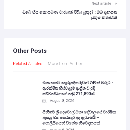
Next article
ඔබේ හිස කොපමණ වාරයක් පීරිය යුතුද? : ඔබ දැනගත
යුතුම කතාවක්
Other Posts
Related Articles
More from Author
මාස හතට යතුරුපදිකරුවන් 749ක් මරුට:-
ආරක්ෂිත හිස්වැසුම් ආශ්‍රිත වැරදි
සම්බන්ධයෙන් නඩු 271,890ක්
August 8, 2026
සීනිගම ශ්‍රී දෙවොල් මහා දේවාලයේ වාර්ෂික
ඇසළ මහ පෙරහැර අද ඇරඹෙයි –
පොලිසියෙන් විශේෂ නිවේදනයක්