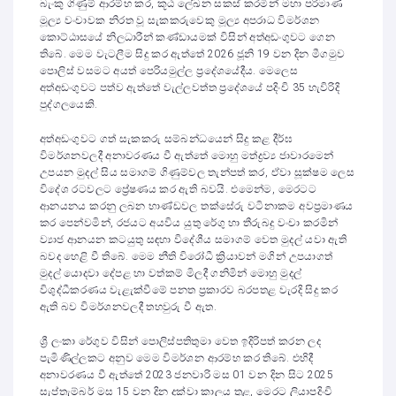
බැංකු ගිණුම් ආරම්භ කර, කූඨ ලේඛන සකස් කරමින් මහා පරිමාණ
මූල්‍ය වංචාවක නිරත වූ සැකකරුවෙකු මූල්‍ය අපරාධ විමර්ශන
කොට්ඨාසයේ නිලධාරීන් කණ්ඩායමක් විසින් අත්අඩංගුවට ගෙන
තිබේ. මෙම වැටලීම සිදු කර ඇත්තේ 2026 ජූනි 19 වන දින මීගමුව
පොලිස් වසමට අයත් පෙරියමුල්ල ප්‍රදේශයේදීය. මෙලෙස
අත්අඩංගුවට පත්ව ඇත්තේ වැල්ලවත්ත ප්‍රදේශයේ පදිංචි 35 හැවිරිදි
පුද්ගලයෙකි.
අත්අඩංගුවට ගත් සැකකරු සම්බන්ධයෙන් සිදු කළ දීර්ඝ
විමර්ශනවලදී අනාවරණය වී ඇත්තේ මොහු මත්ද්‍රව්‍ය ජාවාරමෙන්
උපයන මුදල් සිය සමාගම් ගිණුම්වල තැන්පත් කර, ඒවා සූක්ෂම ලෙස
විදේශ රටවලට ප්‍රේෂණය කර ඇති බවයි. එමෙන්ම, මෙරටට
ආනයනය කරනු ලබන භාණ්ඩවල තක්සේරු වටිනාකම අවප්‍රමාණය
කර පෙන්වමින්, රජයට අයවිය යුතු රේගු හා තීරුබදු වංචා කරමින්
ව්‍යාජ ආනයන කටයුතු සඳහා විදේශීය සමාගම් වෙත මුදල් යවා ඇති
බවද හෙළි වී තිබේ. මෙම නීති විරෝධී ක්‍රියාවන් මගින් උපයාගත්
මුදල් යොදවා දේපළ හා වත්කම් මිලදී ගනිමින් මොහු මුදල්
විශුද්ධීකරණය වැළැක්වීමේ පනත ප්‍රකාරව බරපතළ වැරදි සිදු කර
ඇති බව විමර්ශනවලදී තහවුරු වී ඇත.
ශ්‍රී ලංකා රේගුව විසින් පොලිස්පතිතුමා වෙත ඉදිරිපත් කරන ලද
පැමිණිල්ලකට අනුව මෙම විමර්ශන ආරම්භ කර තිබේ. එහිදී
අනාවරණය වී ඇත්තේ 2023 ජනවාරි මස 01 වන දින සිට 2025
සැප්තැම්බර් මස 15 වන දින දක්වා කාලය තුළ, මෙරට ලියාපදිංචි