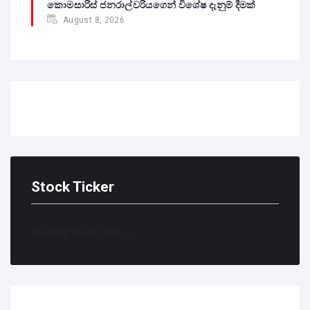
කොමසාරිස් ජනරාල්වරියගෙන් විශේෂ දැනුම් දීමක්
August 8, 2026
Stock Ticker
Loading stock data...