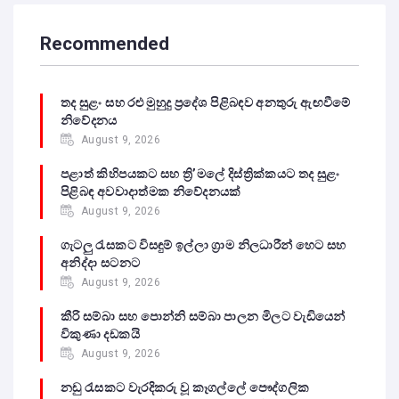
Recommended
තද සුළං සහ රළු මුහුදු ප්‍රදේශ පිළිබඳව අනතුරු ඇඟවීමේ
නිවේදනය
August 9, 2026
පළාත් කිහිපයකට සහ ත්‍රි’මලේ දිස්ත්‍රික්කයට තද සුළං
පිළිබඳ අවවාදාත්මක නිවේදනයක්
August 9, 2026
ගැටලු රැසකට විසඳුම් ඉල්ලා ග්‍රාම නිලධාරීන් හෙට සහ
අනිද්දා සටනට
August 9, 2026
කීරි සම්බා සහ පොන්නි සම්බා පාලන මිලට වැඩියෙන්
විකුණා දඩකයි
August 9, 2026
නඩු රැසකට වැරදිකරු වූ කෑගල්ලේ පෞද්ගලික