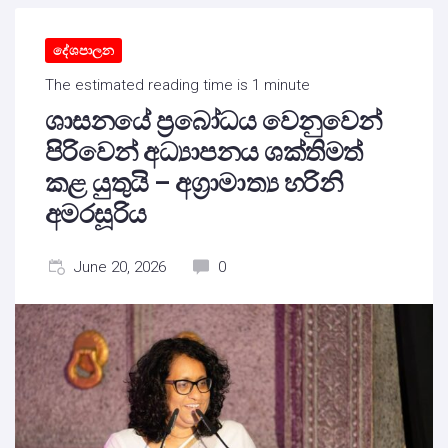
දේශපාලන
The estimated reading time is 1 minute
ශාසනයේ ප්‍රබෝධය වෙනුවෙන්
පිරිවෙන් අධ්‍යාපනය ශක්තිමත්
කළ යුතුයි – අග්‍රාමාත්‍ය හරිනි
අමරසූරිය
June 20, 2026
0