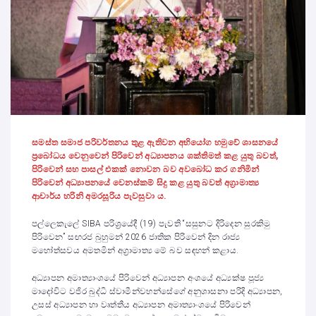
සමස්ත සමාජ පරිවර්තනය තුළ ඇතිවන අභියෝග හමුවේ ශාසනයේ
ප්‍රබෝධය වෙනුවෙන් පිරිවෙන් අධ්‍යාපනය ශක්තිමත් කළ යුතු බවත්,
පිරිවෙන් සහ පාසල් එකක් නොවන බව අවබෝධ කර ගනිමින්
පිරිවෙන් අධ්‍යාපනයේ වෙනස්කම් සිදු කළ යුතු බවත් අග්‍රාමාත්‍ය
ආචාර්ය හරිනි අමරසූරිය පැවසුවා ය.
පල්ලෙකැලේ SIBA පරිශ්‍රයේදී (19) පැවති “සසුනට දිරිදෙන සුරකිමු
පිරිවෙන” සඟරජ බුහුමන් 2026 ජාතික පිරිවෙන් දින රාජ්‍ය
මහෝත්සවය අමතමින් අග්‍රාමාත්‍ය මේ බව සඳහන් කළාය.
අධ්‍යාපන අමාත්‍යාංශයේ පිරිවෙන් අධ්‍යාපන අංශයේ අධ්‍යක්ෂ පූජ්‍ය
මාදෝවිට වජිර බුද්ධි ස්වාමීන්වහන්සේගේ අනුශාසනා පරිදි අධ්‍යාපන,
උසස් අධ්‍යාපන හා වෘත්තීය අධ්‍යාපන අමාත්‍යාංශයේ පිරිවෙන්