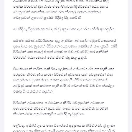
අධ්‍යාපන ශාඛාව හා මධ්‍යම පළාත් සභාව එක්ව සංවිධානය කළ
ජාතික පිරිවෙන් දින රාජ්‍ය මහෝත්සවයේදී පිරිවෙන් අධ්‍යාපනය
වෙනුවෙන් ශාසනික මෙහෙවරක නිරතවූ මහාසංඝරත්නය
වෙනුවෙන් උපහාර ප්‍රණාම පිදීමද සිදු කෙරිණි
මෙහිදී වැඩිදුරටත් අදහස් දැක් වූ අග්‍රාමාත්‍ය ආචාර්ය හරිනි අමරසූරිය,
සමස්ත සමාජ පරිවර්තනය තුළ ඇතිවන අභියෝග හමුවේ ශාසනයේ
ප්‍රබෝධය වෙනුවෙන් පිරිවෙන් අධ්‍යාපනය ශක්තිමත් කළ යුතුයි. එහිදී
පිරිවෙන් සහ පාසල් එකක් නොවන බව අවබෝධ කර ගනිමින්
පිරිවෙන් අධ්‍යාපනයේ වෙනස්කම් සිදු කළ යුතුයි.
වි⁣ශේෂයෙන් නවීන සංකීර්ණ ලෝකයේ අභියෝග ජයගත හැකි සඟ
පරපුරක් නිර්මාණය කරන පිරිවෙන් අධ්‍යාපනයක් වෙනුවෙන් මහා
සංඝරත්නය මූලිකත්වය ගන්න අවශ්‍යයි. පිරිවෙන් අධ්‍යාපනයේ
අරමුණු සාක්ෂාත් කරගත හැකි පරිදි ඒ වෙනස්කම් ඔබ වහන්සේලා
එකතු වී සකස්කර දෙන්න.
පිරිවෙන් අධ්‍යාපනය සංවර්ධනය කිරීම වෙනුවෙන් අධ්‍යාපන
අමාත්‍යංශයේ පිරිවෙන් අධ්‍යාපන අංශය සමඟ සාකච්ඡා කරමින්
තිබෙන බවද අග්‍රාමාත්‍යතුමිය මෙහිදී පැවසුවාය.
මල්වතු, අස්ගිරි උභය මහා විහාරයේ අනුනායක හිමිවරුන්, ශ්‍රී ලංකා
අමරපුර මහා නිකායේ හා ශ්‍රී ලංකා රාමඤ්ඤ මහා නිකායේ ස්වාමීන්