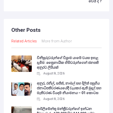
වෙයි ද ?
Other Posts
Related Articles
More from Author
විනිසුරුවරුන්ගේ විශ්‍රාම යාමේ වයස ඉහළ
දැමීම: ත්‍රෛනායික හිමිවරුන්ගෙන් ජනපති
අනුරට ලිපියක්
August 8, 2026
අනුර, රනිල්, සජිත්, නාමල් සහ දිලිත් පසුගිය
ජනාධිපතිවරණයයේදී වැයකර ඇති මුදල් සහ
මැතිවරණ වියදම් නියාමනය – 01 කොටස
August 8, 2026
පාර්ලිමේන්තු මන්ත්‍රීවරුන්ගේ ඉන්ධන