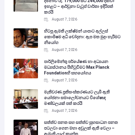
දීමනාව රු. 179,000 සිට 244,000 දක්වා
ඉහළට – ආර්චුනා වැටුප් වාර්තා ඉදිරිපත්
කරයි
August 7, 2026
හිටපු ඇමති ලක්ෂ්මන් යාපාට අල්ලස්
කොමිෂම අධි චෝදනා: ඇප මත මුදා හැරීමට
නියෝග
August 7, 2026
පාර්ලිමේන්තු පර්යේෂණ හා අධ්‍යයන
මධ්‍යස්ථානය පිහිටුවීමට Max Planck
Foundationහි සහයෝගය
August 7, 2026
මැතිවරණ ප්‍රතිසංස්කරණයට ලැබී ඇති
යෝජනා සමාලෝචනයට විශේෂඥ
මණ්ඩලයක් පත් කරයි
August 7, 2026
සත්ත්ව පනත සහ සත්ත්ව සුභසාධන පනත
පටලවා ගෙන මහා අවුලක් ඇති වෙලා –
ඇමැති ලාල් කාන්ත