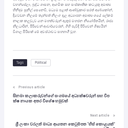
වහන්සේලා, බුද්ධ ශාසන, ආගමික සහ සංස්කෘතික කටයුතු අමාත්‍ය
හිනිදුම සුනිල් සෙනෙවි, මධ්‍යම පළාත් ආණ්ඩුකාර සරත් අබේකෝන්,
දියවඩන නිලමේ තැන්පත් නිලංග දෑල අධ්‍යාපන අමාත්‍යංශයේ ලේකම්
නාලක කලුවැව යන මහත්වරුන් ඇතුළු මහජන නියෝජිතයින්, රාජ්‍ය
නිලධාරීන්, පිරිවෙන් ආචාර්යවරන්, ගිහි පැවිදි පිරිවෙන් ශිෂ්‍යයින්
විශාල පිරිසක් මේ අවස්ථාවට සහභාගී වූහ.
Political
Tags
Previous article
සිනමා කලාකරුවන්ගේ සංගමයේ අධ්‍යක්ෂවරුන් සහ විප
ක්ෂ නායක අතර විශේෂ හමුවක්
Next article
ශ්‍රී ලංකා වරලත් මාධ්‍ය ආයතන කෙටුම්පත ‘හිස් කොළයක්’