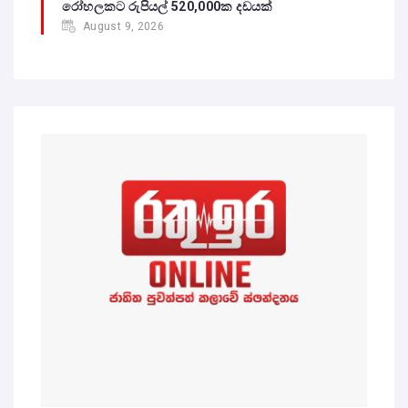
රෝහලකට රුපියල් 520,000ක දඩයක්
August 9, 2026