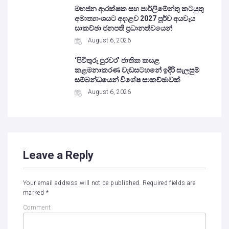
මහජන ආරක්ෂක සහ පාර්ලිමේන්තු කටයුතු
අමාත්‍යාංශයට අදාළව 2027 පූර්ව අයවැය
සාකච්ඡා ජනපති ප්‍රධානත්වයෙන්
August 6, 2026
‘පිවිතුරු පුරවර’ ජාතික කසළ
කළමනාකරණ වැඩසටහනේ ඉදිරි සැලසුම්
සම්බන්ධයෙන් විශේෂ සාකච්ඡාවක්
August 6, 2026
Leave a Reply
Your email address will not be published.
Required fields are
marked
*
Comment