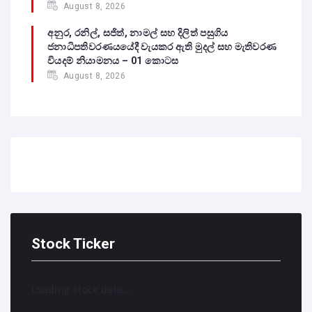
August 8, 2026
අනුර, රනිල්, සජිත්, නාමල් සහ දිලිත් පසුගිය
ජනාධිපතිවරණයයේදී වැයකර ඇති මුදල් සහ මැතිවරණ
වියදම් නියාමනය – 01 කොටස
August 8, 2026
Stock Ticker
Loading stock data...