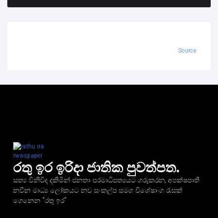
Source
රතු ඉර ඉරිදා ජාතික පුවත්පත.
සත්‍ය විනිවිද දකිමින් ජනතා පරමාධිපත්‍යයට ගරුකරන, අපක්ෂපාතී
නවීන මාධ්‍ය ලෝකයට නව සංකල්ප සමග විශේෂාංග රැසක්
ගෙනෙන "රතු ඉර"