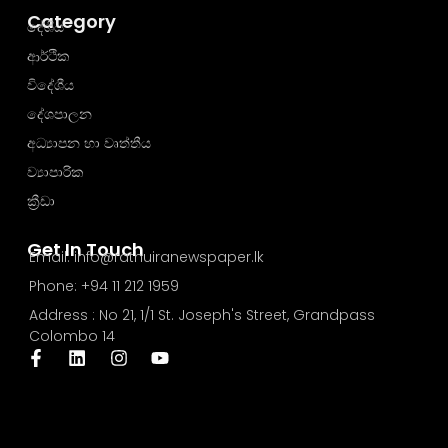
Category
දේශීය
ආර්ථික
විදේශීය
දේශපාලන
අධ්‍යාපන හා වෘත්තීය
ව්‍යාපාරික
ක්‍රීඩා
Get In Touch
Email: info@rathuiranewspaper.lk
Phone: +94 11 212 1959
Address : No 21, 1/1 St. Joseph's Street, Grandpass
Colombo 14