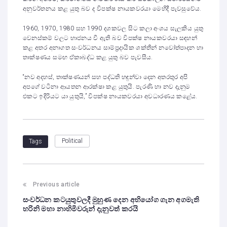
අනුවර්තනය කළ යුතු බව ද විපක්ෂ නායකවරයා මෙහිදී පැවසුවේය.
1960, 1970, 1980 සහ 1990 දශකවල සිට කලා අංශය සැලකිය යුතු
වෙනස්කම් වලට භාජනය වී ඇති බව විපක්ෂ නායකවරයා සඳහන්
කළ අතර අනාගත සංවර්ධනය සාම්ප්‍රදායික ශක්තීන් නවෝත්පාදන හා
තාක්ෂණය සමඟ ඒකාබද්ධ කළ යුතු බව පැවසීය.
“නව අදහස්, තාක්ෂණයන් සහ පද්ධති හඳුන්වා දෙන අතරතුර අපි
අපගේ වටිනා ආයතන ආරක්ෂා කළ යුතුයි. පැරණි හා නව දැනුම
එකට ඉදිරියට යා යුතුයි,” විපක්ෂ නායකවරයා අවධාරණය කළේය.
Political
Tags
Previous article
සංවර්ධන කටයුතුවලදී මුහුණ දෙන අභියෝග ගැන අගමැති
හරිනි මහා නාහිමිවරුන් දැනුවත් කරයි