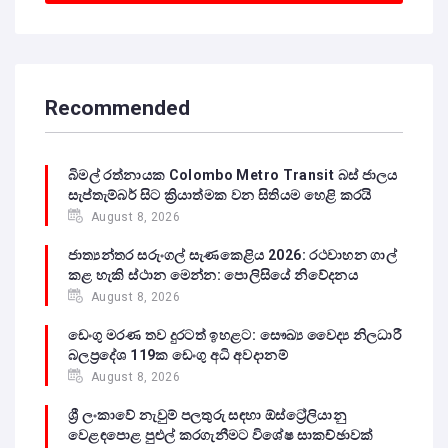
Recommended
බිමල් රත්නායක Colombo Metro Transit බස් ජාලය
සැප්තැම්බර් සිට ක්‍රියාත්මක වන සිතියම හෙළි කරයි
August 8, 2026
ජාත්‍යන්තර සරුංගල් සැණකෙළිය 2026: රථවාහන ගාල්
කළ හැකි ස්ථාන මෙන්න: පොලිසියේ නිවේදනය
August 8, 2026
ඩෙංගු මරණ තව දුරටත් ඉහළට: සෞඛ්‍ය වෛද්‍ය නිලධාරී
බලප්‍රදේශ 119ක ඩෙංගු අධි අවදානම්
August 8, 2026
ශ්‍රී ලංකාවේ නැවුම් පලතුරු සඳහා ඕස්ට්‍රේලියානු
වෙළඳපොළ පුළුල් කරගැනීමට විශේෂ සාකච්ඡාවක්