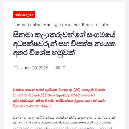
දේශපාලන
The estimated reading time is less than a minute
සිනමා කලාකරුවන්ගේ සංගමයේ
අධ්‍යක්ෂවරුන් සහ විපක්ෂ නායක
අතර විශේෂ හමුවක්
June 20, 2026
0
විපක්ෂ නායක සජිත් ප්‍රේමදාස මහතා අද (20) කොළඹ විපක්ෂ
නායක කාර්යාලයේදී සිනමා කලාකරුවන්ගේ සංගමයේ
අධ්‍යක්ෂවරුන් සමඟ සිනමා කර්මාන්තය මුහුණ දෙන අභියෝග
පිළිබඳව සාකච්ඡා කළේය.
සිනමා හා කලා කර්මාන්තය ආරක්ෂා කිරීම සඳහා නව වැඩසටහනක්
අවශ්‍ය බවත් වසර ගණනාවක් තිස්සේ ගොඩනඟා ඇති දේ ආරක්ෂා
කරන අතරම, කර්මාන්තය නවීකරණය කර සමකාලීන යථාර්ථයන්ට