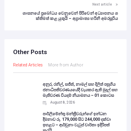
Next article
ශාසනයේ ප්‍රබෝධය වෙනුවෙන් පිරිවෙන් අධ්‍යාපනය ශ
ක්තිමත් කළ යුතුයි – අග්‍රාමාත්‍ය හරිනි අමරසූරිය
Other Posts
Related Articles
More from Author
අනුර, රනිල්, සජිත්, නාමල් සහ දිලිත් පසුගිය
ජනාධිපතිවරණයයේදී වැයකර ඇති මුදල් සහ
මැතිවරණ වියදම් නියාමනය – 01 කොටස
August 8, 2026
පාර්ලිමේන්තු මන්ත්‍රීවරුන්ගේ ඉන්ධන
දීමනාව රු. 179,000 සිට 244,000 දක්වා
ඉහළට – ආර්චුනා වැටුප් වාර්තා ඉදිරිපත්
කරයි