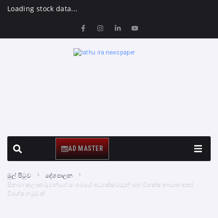
Loading stock data...
AD MASTER
මුල් පිටුව
දේශපාලන
සිනමා කලාකරුවන්ගේ සංගමයේ අධ්‍යක්ෂවරුන් සහ විපක්ෂ නායක අතර
විශේෂ හමුවක්