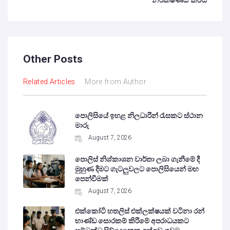
නිරීක්ෂණය කරයි
Other Posts
Related Articles
More from Author
පොලිසියේ ඉහළ නිලධාරීන් රැසකට ස්ථාන
මාරු
August 7, 2026
පොලිස් නිශ්කාශන වාර්තා ලබා ගැනීමේ දී
මුහුණ දීමට ගැටලුවලට පොලිසියෙන් මඟ
පෙන්වීමක්
August 7, 2026
එක්කෝටි හතලිස් එක්ලක්ෂයක් වටිනා රන්
භාණ්ඩ සොරකම් කිරීමේ අපරාධයකට