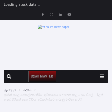
Loading stock data...
AD MASTER
මුල් පිටුව
දේශීය
සුරේෂ් සලේ රෝහල්ගත කිරීම: අධිකරණයට අපහාස කළ බවට විමල් – දිලිත්
ඇතුළු පිරිසක් ගැන CIDය අධිකරණයට කරුණු වාර්තා කරයි