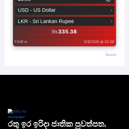
Source
රතු ඉර ඉරිදා ජාතික පුවත්පත.