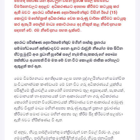
මහින්ද පතිරණ යන අයවලුන් විසින් සුරේෂ් සලේ සම්බන්ධ
විමර්ශනවලට අදාළව අධිකරණයට අපහාස කිරීමට කටයුතු කර
ඇති බවට අපරාධ පරීක්ෂණ දෙපාර්තමේන්තුව විසින් ඊයේ (15)
කොටුව මහේස්ත්‍රාත් අධිකරණය වෙත කරුණු වාර්තා කිරීමට කටයුතු
කර ඇතැයි පොලිස් මාධ්‍ය කොට්ඨාශය අද නිකුත් කළ නිවේදනයක
සඳහන් වේ. එම නිවේදනය පහත දැක්වේ.
අපරාධ පරික්ෂණ දෙපාර්තමේන්තුව මගින් පාස්කු ප්‍රහාරය
සම්බන්ධයෙන් අත්අඩංගුවට ගෙන දැනට රැඳවුම් නියෝග මත සිටින
හිටපු බුද්ධි අංශ ප්‍රධානී සුරේෂ් සලේ නැමති සැකකරුගේ සෞඛ්‍ය
තත්ත්වය අයහපත් වීම මත මේ වන විට කොළඹ ජාතික රෝහලට
ඇතුළත් කර ඇත.
මෙම විමර්ශනයට අගතිදායක ලෙස පහත පුද්ගලයින්ගෙන් සමන්විත
සංවිධානාත්මක කණ්ඩායම් මේ වන විට ගරු අධිකරණයේ යුක්තිය
පසිඳලීමේ ක්‍රියාවලිය කෙරෙහි මහජනතාව තුල අප්‍රසාදයක්, සැකයක්,
අවමානයක් හා අපහාසයක් වන ආකාරයෙන් හා ගරු අධිකරණය
කෙරෙහි මහජන විරෝධතාවයක් නිර්මාණය වන ආකාරයේ අරමුණු
ඇතිව විද්‍යුත් මාධ්‍ය මඟින් අසත්‍ය කරුණු ඇතුළත් ප්‍රකාශ ප්‍රචාරණය
කිරීමටත් සමාජ මාධ්‍ය මඟින් අසත්‍ය පල කිරීම් සිදු කිරීමටත් සලස්වා
ඇති බවට නිරීක්ෂණය වී ඇත.
ඒ අනුව, හිටපු පාර්ලිමේන්තු මන්ත්‍රීවරුන් වන විමල් වීරවංශ, උදය
ගම්මන්පිල, පාර්ලිමේන්තු මන්ත්‍රී දිලිත් ජයවීර, හිටපු ජනාධිපති