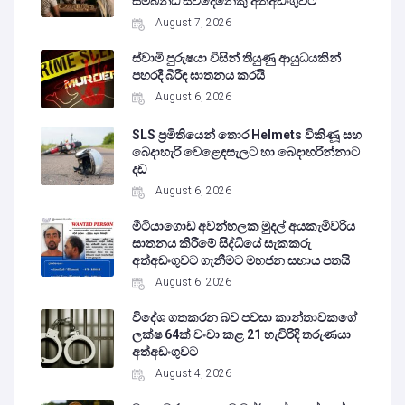
සම්බන්ධ සිව්දෙනෙකු අත්අඩංගුවට
August 7, 2026
ස්වාමි පුරුෂයා විසින් තියුණු ආයුධයකින්
පහරදී බිරිඳ ඝාතනය කරයි
August 6, 2026
SLS ප්‍රමිතියෙන් තොර Helmets විකිණූ සහ
බෙදාහැරි වෙළෙඳසැලට හා බෙදාහරින්නාට
දඩ
August 6, 2026
මීටියාගොඩ අවන්හලක මුදල් අයකැමිවරිය
ඝාතනය කිරීමේ සිද්ධියේ සැකකරු
අත්අඩංගුවට ගැනීමට මහජන සහාය පතයි
August 6, 2026
විදේශ ගතකරන බව පවසා කාන්තාවකගේ
ලක්ෂ 64ක් වංචා කළ 21 හැවිරිදි තරුණයා
අත්අඩංගුවට
August 4, 2026