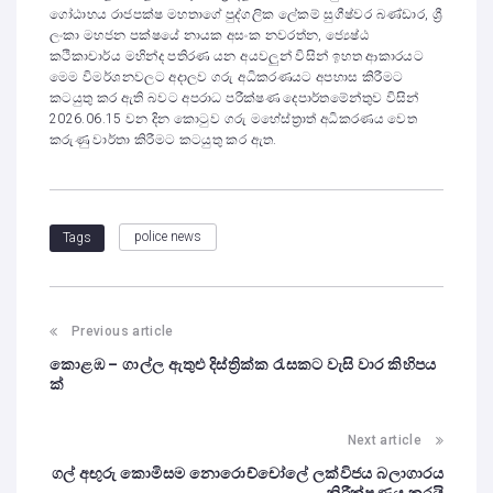
ගෝඨාභය රාජපක්ෂ මහතාගේ පුද්ගලික ලේකම් සුගීෂ්වර බණ්ඩාර, ශ්‍රී
ලංකා මහජන පක්ෂයේ නායක අසංක නවරත්න, ජ්‍යෙෂ්ඨ
කථිකාචාර්ය මහින්ද පතිරණ යන අයවලුන් විසින් ඉහත ආකාරයට
මෙම විමර්ශනවලට අදාලව ගරු අධිකරණයට අපහාස කිරීමට
කටයුතු කර ඇති බවට අපරාධ පරීක්ෂණ දෙපාර්තමේන්තුව විසින්
2026.06.15 වන දින කොටුව ගරු මහේස්ත්‍රාත් අධිකරණය වෙත
කරුණු වාර්තා කිරීමට කටයුතු කර ඇත.
police news
Tags
Previous article
කොළඹ – ගාල්ල ඇතුළු දිස්ත්‍රික්ක රැසකට වැසි වාර කිහිපය
ක්
Next article
ගල් අඟුරු කොමිසම නොරොච්චෝලේ ලක්විජය බලාගාරය