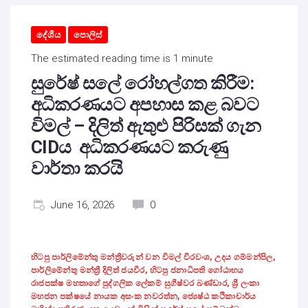
දේශීය
පොලිස්
The estimated reading time is 1 minute
සුරේෂ් සලේ රෝහල්ගත කිරීම:
අධිකරණයට අපහාස කළ බවට
විමල් – දිලිත් ඇතුළු පිරිසක් ගැන
CIDය අධිකරණයට කරුණු
වාර්තා කරයි
June 16, 2026
0
හිටපු පාර්ලිමේන්තු මන්ත්‍රීවරුන් වන විමල් වීරවංශ, උදය ගම්මන්පිල,
පාර්ලිමේන්තු මන්ත්‍රී දිලිත් ජයවීර, හිටපු ජනාධිපති ගෝඨාභය
රාජපක්ෂ මහතාගේ පුද්ගලික ලේකම් සුගීෂ්වර බණ්ඩාර, ශ්‍රී ලංකා
මහජන පක්ෂයේ නායක අසංක නවරත්න, ජ්‍යෙෂ්ඨ කථිකාචාර්ය