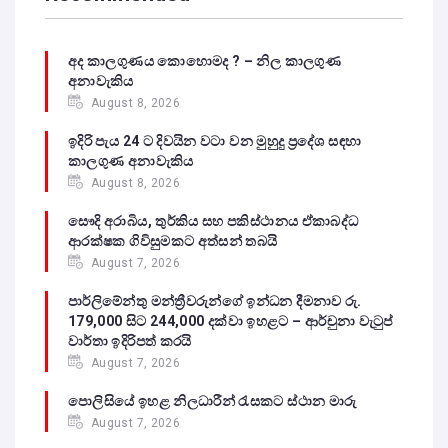
අද කාලගුණය කොහොමද ? – නිල කාලගුණ
අනාවැකිය
August 8, 2026
ඉදිරි පැය 24 ට දිවයින වටා වන මුහුදු ප්‍රදේශ සඳහා
කාලගුණ අනාවැකිය
August 8, 2026
සෞදි අරාබිය, තුර්කිය සහ පකිස්ථානය ඒකාබද්ධ
ආරක්ෂක ගිවිසුමකට අත්සන් තබයි
August 7, 2026
පාර්ලිමේන්තු මන්ත්‍රීවරුන්ගේ ඉන්ධන දීමනාව රු.
179,000 සිට 244,000 දක්වා ඉහළට – ආර්චුනා වැටුප්
වාර්තා ඉදිරිපත් කරයි
August 7, 2026
පොලිසියේ ඉහළ නිලධාරීන් රැසකට ස්ථාන මාරු
August 7, 2026