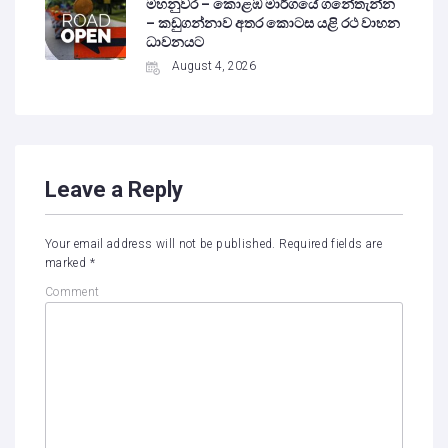
මහනුවර – කොළඹ මාර්ගයේ ගනේතැන්න
– කඩුගන්නාව අතර කොටස යළි රථ වාහන
ධාවනයට
August 4, 2026
Leave a Reply
Your email address will not be published.
Required fields are
marked
*
Comment