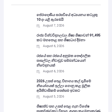
පේරාදෙණිය සරසවියේ අධ්‍යයනය කටයුතු
10 දා යළි ඇරඹෙයි
August 7, 2026
රාජ්‍ය විශ්වවිද්‍යාලවල ශිෂ්‍ය ශිෂ්‍යාවන් 91,495
කට මහපොළ සහ ශිෂ්‍යධාර දීමනා
August 6, 2026
රජයේ සහ රජයේ අනුමත පෞද්ගලික
පාසල්වල නිවාඩුව සම්බන්ධයෙන්
නිවේදනයක්
August 6, 2026
2026 උසස් පෙළ විභාගය කල් දැමීමේ
නියෝගයක් ඉල්ලා ගොනු කළ මූලික
අයිතිවාසිකම් පෙත්සම ඉවතට
August 5, 2026
ශිෂ්‍යත්ව සහ උසස් පෙළ ගැන විශේෂ
සාකච්ඡාවකට විභාග, ආපදා කළමනාකරණ