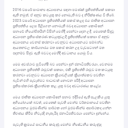
2016 වසරේ සාමාන්‍ය අධ්‍යාපනය සඳහා පමණක් ප්‍රතිපත්තියක් සකසා
ඇති නමුත්, ඒ අනුව කටයුතු කර නොමැති බව ද නිරීක්ෂණය වී තිබේ.
2023 වසරේ අධ්‍යාපන ප්‍රතිපත්තියක් සකස් කළද එය ජාතික අධ්‍යාපන
ප්‍රතිපත්තිය ලෙස පිළිගෙන නොමැති බවද අධ්‍යාපන කොමිෂන්
සභාවේ නියෝජිතයින් විසින් මෙහිදී පෙන්වා දෙන ලදී. මෙතෙක් සිදුවූ
අධ්‍යාපන ප්‍රතිසංස්කරණ කටයුතුවලදී ප්‍රතිපත්තියක් සකසා ඒ අනුව
අධ්‍යාපනය වෙනස් කරනවා වෙනුවට අධ්‍යාපනයට සම්බන්ධ
ආයතනවල කාර්යභාරය මත සකස් කරන ලද වැඩසටහන් මත
පදනම්ව සිදුව ඇති බවටද මෙහිදී අවධානය යොමු විය.
මෙම අවස්ථාව සුවිශේෂී බව පෙන්වා දුන් ජනාධිපතිවරයා, වෙනමම
අධ්‍යාපන ප්‍රතිපත්ති රාමුවක් සකසා, එකී ප්‍රතිපත්ති රාමුව මත කටයුතු
කරනවා වෙනුවට අධ්‍යාපන ක්‍රියාවලියක් ක්‍රියාත්මකව පවතින
බැවින් එහි පැවැත්මට බාධාවක් නොවන පරිදි අධ්‍යාපන
ප්‍රතිසංස්කරණ ක්‍රියාත්මක කළ යුතු බවද අවධාරණය කළේය.
මෙය ජාතික අධ්‍යාපන කොමිෂන් සභාව ඉදිරියේ ඇති සැලකිය යුතු
අභියෝගයක් බවත්, මෙතෙක් පැවති මෙන්ම වර්තමානයේ පවතින
අධ්‍යාපනය මුළුමණින්ම සාර්ථක හෝ මුළුමණින්ම අසාර්ථකද යන්න
තීරණය කිරීම නිවැරදි නැතැයිද ජනාධිපතිවරයා පෙන්වා දුන්නේය.
පැවැති ක්‍රමයේ සාධනීය කරුණු මෙන්ම නිෂේධනීය කරුණුද