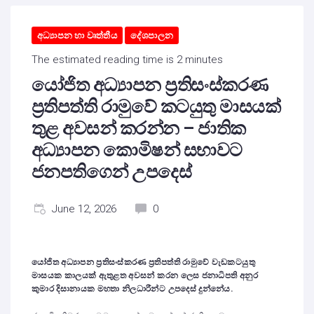
අධ්‍යාපන හා වෘත්තීය
දේශපාලන
The estimated reading time is 2 minutes
යෝජිත අධ්‍යාපන ප්‍රතිසංස්කරණ
ප්‍රතිපත්ති රාමුවේ කටයුතු මාසයක්
තුළ අවසන් කරන්න – ජාතික
අධ්‍යාපන කොමිෂන් සභාවට
ජනපතිගෙන් උපදෙස්
June 12, 2026
0
යෝජිත අධ්‍යාපන ප්‍රතිසංස්කරණ ප්‍රතිපත්ති රාමුවේ වැඩකටයුතු
මාසයක කාලයක් ඇතුළත අවසන් කරන ලෙස ජනාධිපති අනුර
කුමාර දිසානායක මහතා නිලධාරීන්ට උපදෙස් දුන්නේය.