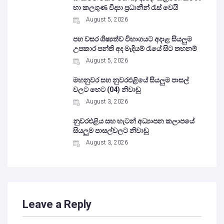
හා කලගුණ විද්‍යා ප්‍රධානීන් රැස් වෙයි
August 5, 2026
පහ වසර ශිෂ්‍යත්ව විභාගයට අදාළ සියලුම
උපකාර පන්ති අද මැදියම් රැයේ සිට තහනම්
August 5, 2026
මහනුවර සහ නුවරඑළියේ සියලුම පාසල්
වලට හෙට (04) නිවාඩු
August 3, 2026
නුවරඑළිය සහ හැටන් අධ්‍යාපන කලාපයේ
සියලුම පාසල්වලට නිවාඩු
August 3, 2026
Leave a Reply