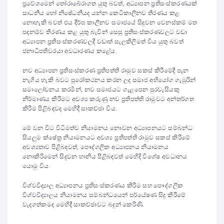
ප්‍රවේශමෙන් තෝරාබේරාගත යුතු බවත්, අධ්‍යාපන ප්‍රතිසංස්කරණයක්
සාධනීය හෝ නිෂේධනීයද යන්න කෙටිකාලීනව තීරණය කළ
නොහැකි බවත් එය දීර්ඝ කාලීනව සමාජයේ සිදුවන වෙනස්කම් මත
පදනම්ව තීරණය කළ යුතු බැවින් සෙසු ප්‍රතිසංස්කරණවලට වඩා
අධ්‍යාපන ප්‍රතිසංස්කරණවලදී වඩාත් සැලකිලිමත් විය යුතු බවත්
ජනාධිපතිවරයා අවධාරණය කළේය.
නව අධ්‍යාපන ප්‍රතිසංස්කරණ ප්‍රතිපත්ති රාමුව සකස් කිරීමේදී පැන
නැගිය හැකි බවට පුරෝකථනය කරන ලද සමාජ අභියෝග ගැඹුරින්
සමාලෝචනය කරමින්, නව සමාජයට ගැළපෙන පුරවැසියකු
නිර්මාණය කිරීමට අවශ්‍ය කරුණු නව ප්‍රතිපත්ති රාමුවට අන්තර්ගත
කිරීම පිළිබඳවද මෙහිදී සාකච්ඡා විය.
මේ වන විට විධිමත්ව නියාමනය නොවන අධ්‍යාපනයට සම්බන්ධ
සියලුම ක්ෂේත්‍ර නියාමනයට අවශ්‍ය ප්‍රතිපත්ති රාමුව සකස් කිරීමේ
අවශ්‍යතාව පිළිබඳවත්, පෞද්ගලික අධ්‍යාපනය නියාමනය
නොකිරිමෙන් සිදුවන හානිය පිළිබඳවත් මෙහිදි විශේෂ අවධානය
යොමු විය.
විශ්වවිද්‍යාල අධ්‍යාපනය ප්‍රතිසංස්කරණය කිරීම සහ පෞද්ගලික
විශ්වවිද්‍යාලය නියාමනය සම්බන්ධයෙන් පර්යේෂණ සිදු කිරීමේ
වැදගත්කමද මෙහිදී සාකච්ඡාවට බදුන් කෙරිණි.