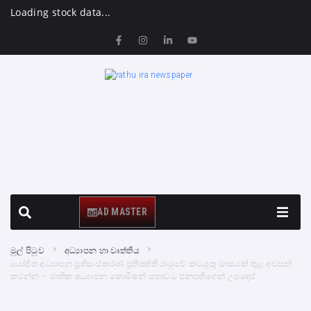
Loading stock data...
AD MASTER
මුල් පිටුව
අධ්‍යාපන හා වෘත්තීය
යෝජිත අධ්‍යාපන ප්‍රතිසංස්කරණ ප්‍රතිපත්ති රාමුවේ කටයුතු මාසයක් තුළ අවසන්
කරන්න – ජාතික අධ්‍යාපන කොමිෂන් සභාවට ජනපතිගෙන් උපදෙස්