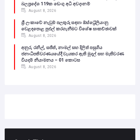
බලප්‍රදේශ 119ක ඩෙංගු අධි අවදානම්
August 8, 2026
ශ්‍රී ලංකාවේ නැවුම් පලතුරු සඳහා ඕස්ට්‍රේලියානු
වෙළඳපොළ පුළුල් කරගැනීමට විශේෂ සාකච්ඡාවක්
August 8, 2026
අනුර, රනිල්, සජිත්, නාමල් සහ දිලිත් පසුගිය
ජනාධිපතිවරණයයේදී වැයකර ඇති මුදල් සහ මැතිවරණ
වියදම් නියාමනය – 01 කොටස
August 8, 2026