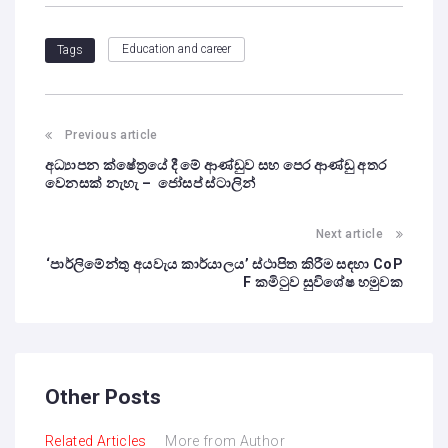
Education and career
Tags
Previous article
අධ්‍යාපන ක්ෂේත්‍රයේ දී මේ ආණ්ඩුව සහ පෙර ආණ්ඩු අතර
වෙනසක් නැහැ – ජෝසප් ස්ටාලින්
Next article
‘පාර්ලිමේන්තු අයවැය කාර්යාලය’ ස්ථාපිත කිරීම සඳහා CoP
F කමි‌ටුව සුවිශේෂ හමුවක
Other Posts
Related Articles
More from Author