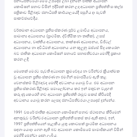
ජනාධිපතිවරයා මෙම උපදෙස් ලබා දුන්නේ ජාතික අධ්‍යාපන
කොමිෂන් සභාව විසින් ඉදිරිපත් කරන ලද අධ්‍යාපන ප්‍රතිපත්ති සංකල්ප
පත්‍රිකාව පිළිබඳව ජනාධිපති කාර්යාලයේදී පසුගිය දා පැවති
සාකච්ඡාවේදීය.
වර්තමාන අධ්‍යාපන ප්‍රතිසංස්කරණ පූර්ව ළමාවිය අධ්‍යාපනය,
සාමාන්‍ය අධ්‍යාපනය (ප්‍රාථමික, ද්විතීයික හා තෘතීක), උසස්
අධ්‍යාපනය, වෘත්තීය අධ්‍යාපනය, තාක්ෂණ අධ්‍යාපනය, ඩිජිටල්
අධ්‍යාපනය හා අවිධිමත් අධ්‍යාපනය යන කුලුනු ඔස්සේ සිදු කෙරෙන
බව ජාතික අධ්‍යාපන කොමිෂන් සභාවේ සභාපතිවරයා මෙහිදී ප්‍රකාශ
කරන ලදී.
මෙතෙක් මෙරට පැවති අධ්‍යාපන ක්‍රමවේදය හා වරින්වර ක්‍රියාත්මක
වූ අධ්‍යාපන ප්‍රතිසංස්කරණ හා එමගින් සමාජයීයව ඇති කළ
වෙනස්කම් පිළිබඳවද මෙහිදී අවධානය යොමු විය. එම අධ්‍යාපන
ප්‍රතිසංස්කරණ පිළිබඳව සමාලෝචනය කර ඉන් මතුවන වැදගත්
කරුණු කෙරෙහි නව අධ්‍යාපන ප්‍රතිපත්ති රාමුව සකස් කිරිමේදී
අවධානය යොමු කරන ලෙසද ජනාධිපතිවරයා උපදෙස් දුන්නේය.
1991 වසරේ ජාතික අධ්‍යාපන කොමිෂන් සභාව ස්ථාපනය කිරීමෙන්
අනතුරුව වරින්වර අධ්‍යාපන ප්‍රතිපත්ති සකස් කර ඇති අතර, ඉන්,
1997 ප්‍රතිපත්තියෙන් සැලකිය යුතු කොටසක් ප්‍රාථමික අධ්‍යාපනය
සඳහා යොදා ගෙන ඇති බව අධ්‍යාපන කොමිසමේ සාමාජිකයන් විසින්
මෙහිදී පෙන්වා දෙනු ලැබීය.