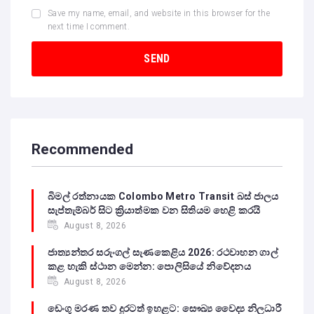
Save my name, email, and website in this browser for the
next time I comment.
Recommended
බිමල් රත්නායක Colombo Metro Transit බස් ජාලය
සැප්තැම්බර් සිට ක්‍රියාත්මක වන සිතියම හෙළි කරයි
August 8, 2026
ජාත්‍යන්තර සරුංගල් සැණකෙළිය 2026: රථවාහන ගාල්
කළ හැකි ස්ථාන මෙන්න: පොලිසියේ නිවේදනය
August 8, 2026
ඩෙංගු මරණ තව දුරටත් ඉහළට: සෞඛ්‍ය වෛද්‍ය නිලධාරී