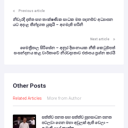
Previous article
නිවැරදි දත්ත සහ තාක්ෂණික සාධක මත පදනම්ව අධ්‍යාපන
යට අදාළ තීන්දුගත යුතුයි – අගමැති හරිනි
Next article
මෛත්‍රීපාල සිරිසේන – අනුර දිසානායක නීති කෙටුම්පත්
සංසන්දනය කළ වාර්තාවේ නිරවද්‍යතාව එජාපය ප්‍රශ්න කරයි
Other Posts
Related Articles
More from Author
සත්ත්ව පනත සහ සත්ත්ව සුභසාධන පනත
පටලවා ගෙන මහා අවුලක් ඇති වෙලා –
ඇමැති ලාල් කාන්ත