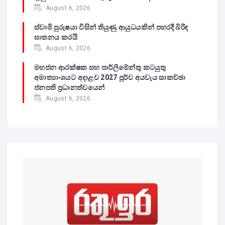
August 6, 2026
ස්වාමි පුරුෂයා විසින් තියුණු ආයුධයකින් පහරදී බිරිඳ
ඝාතනය කරයි
August 6, 2026
මහජන ආරක්ෂක සහ පාර්ලිමේන්තු කටයුතු
අමාත්‍යාංශයට අදාළව 2027 පූර්ව අයවැය සාකච්ඡා
ජනපති ප්‍රධානත්වයෙන්
August 6, 2026