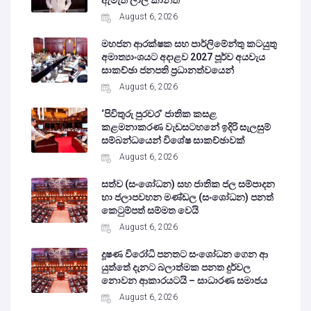
August 6, 2026
මහජන ආරක්ෂක සහ පාර්ලිමේන්තු කටයුතු
අමාත්‍යාංශයට අදාළව 2027 පූර්ව අයවැය
සාකච්ඡා ජනපති ප්‍රධානත්වයෙන්
August 6, 2026
‘පිවිතුරු පුරවර’ ජාතික කසළ
කළමනාකරණ වැඩසටහනේ ඉදිරි සැලසුම්
සම්බන්ධයෙන් විශේෂ සාකච්ඡාවක්
August 6, 2026
සත්ව (සංශෝධන) සහ ජාතික ජල සම්පාදන
හා ජලාපවහන මණ්ඩල (සංශෝධන) පනත්
කෙටුම්පත් සම්මත වෙයි
August 6, 2026
දූෂණ විරෝධි පනතට සංශෝධන ගෙන ආ
යුත්තේ දැනට බලාත්මක පනත දුර්වල
නොවන ආකාරයටයි – සාධාරණ සමාජය
August 6, 2026