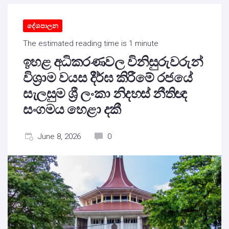
දේශපාලන
The estimated reading time is 1 minute
ඉහළ අධිකරණවල විනිසුරුවරුන්
විශ්‍රාම වයස දීර්ඝ කිරීමේ රජයේ
සැලසුම ශ්‍රී ලංකා නිදහස් නීතිඥ
සංගමය හෙළා දකී
June 8, 2026
0