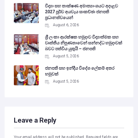
විද්‍යා සහ තාක්ෂණ අමාත්‍යාංශයට අදාළව
2027 පූර්ව අයවැය සාකච්ඡා ජනපති
ප්‍රධානත්වයෙන්
August 6, 2026
ශ්‍රී ලංකා ආරක්ෂක හමුදාව විද්‍යාත්මක සහ
වෘත්තීය නිපුණතාවෙන් සන්නද්ධ හමුදාවක්
බවට පත්විය යුතුයි – ජනපති
August 5, 2026
ජනපති සහ ඉන්දීය විදේශ ලේකම් අතර
හමුවක්
August 5, 2026
Leave a Reply
Your email address will not be published.
Required fields are