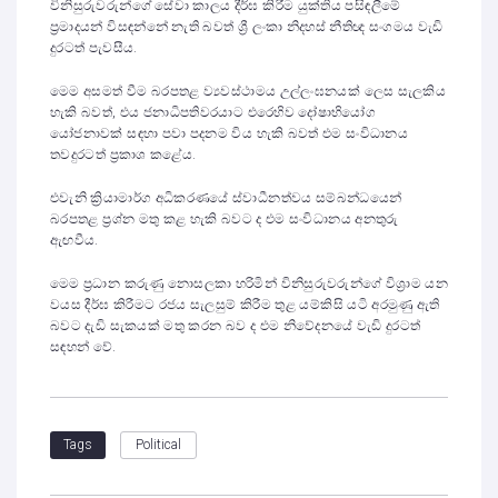
විනිසුරුවරුන්ගේ සේවා කාලය දීර්ඝ කිරීම යුක්තිය පසිඳලීමේ
ප්‍රමාදයන් විසඳන්නේ නැති බවත් ශ්‍රී ලංකා නිදහස් නීතිඥ සංගමය වැඩි
දුරටත් පැවසීය.
මෙම අසමත් වීම බරපතළ ව්‍යවස්ථාමය උල්ලංඝනයක් ලෙස සැලකිය
හැකි බවත්, එය ජනාධිපතිවරයාට එරෙහිව දෝෂාභියෝග
යෝජනාවක් සඳහා පවා පදනම විය හැකි බවත් එම සංවිධානය
තවදුරටත් ප්‍රකාශ කළේය.
එවැනි ක්‍රියාමාර්ග අධිකරණයේ ස්වාධීනත්වය සම්බන්ධයෙන්
බරපතළ ප්‍රශ්න මතු කළ හැකි බවට ද එම සංවිධානය අනතුරු
ඇඟවීය.
මෙම ප්‍රධාන කරුණු නොසලකා හරිමින් විනිසුරුවරුන්ගේ විශ්‍රාම යන
වයස දීර්ඝ කිරීමට රජය සැලසුම් කිරීම තුළ යම්කිසි යටි අරමුණු ඇති
බවට දැඩි සැකයක් මතු කරන බව ද එම නිවේදනයේ වැඩි දුරටත්
සඳහන් වේ.
Political
Tags