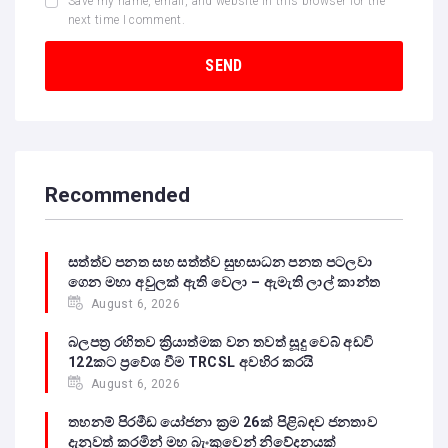
Save my name, email, and website in this browser for the
next time I comment.
Recommended
සත්ත්ව පනත සහ සත්ත්ව සුභසාධන පනත පටලවා
ගෙන මහා අවුලක් ඇති වෙලා – ඇමැති ලාල් කාන්ත
August 6, 2026
බලපත්‍ර රහිතව ක්‍රියාත්මක වන තවත් සූදු වෙබ් අඩවි
122කට ප්‍රවේශ වීම TRCSL අවහිර කරයි
August 6, 2026
තහනම් පිරමීඩ යෝජනා ක්‍රම 26ක් පිළිබඳව ජනතාව
දැනුවත් කරමින් මහ බැංකුවෙන් නිවේදනයක්