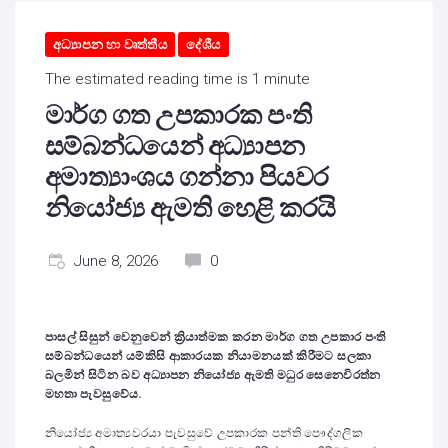
අධ්‍යාපන හා වෘත්තීය
දේශීය
The estimated reading time is 1 minute
මාර්ග ගත උපකාරක පංති
සම්බන්ධයෙන් අධ්‍යාපන
අමාත්‍යාංශය ගන්නා පියවර
නියෝජ්‍ය ඇමති හෙළි කරයි
June 8, 2026
0
පාසල් සිසුන් වෙනුවෙන් ක්‍රියාත්මක කරන මාර්ග ගත උපකාර පංති
සම්බන්ධයෙන් යම්කිසි ආකාරයක නියාමනයක් කිරීමට සලකා
බලමින් සිටින බව අධ්‍යාපන නියෝජ්‍ය ඇමති මධුර සෙනෙවිරත්න
මහතා පැවසුවේය.
නියෝජ්‍ය අමාත්‍යවරයා පැවසුවේ උපකාරක පන්ති පෞද්ගලික