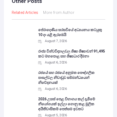
Other Posts
Related Articles
More from Author
පේරාදෙණිය සරසවියේ අධ්‍යයනය කටයුතු
10 දා යළි ඇරඹෙයි
August 7, 2026
රාජ්‍ය විශ්වවිද්‍යාලවල ශිෂ්‍ය ශිෂ්‍යාවන් 91,495
කට මහපොළ සහ ශිෂ්‍යධාර දීමනා
August 6, 2026
රජයේ සහ රජයේ අනුමත පෞද්ගලික
පාසල්වල නිවාඩුව සම්බන්ධයෙන්
නිවේදනයක්
August 6, 2026
2026 උසස් පෙළ විභාගය කල් දැමීමේ
නියෝගයක් ඉල්ලා ගොනු කළ මූලික
අයිතිවාසිකම් පෙත්සම ඉවතට
August 5, 2026