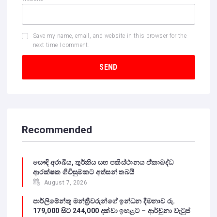
Save my name, email, and website in this browser for the
next time I comment.
Recommended
සෞදි අරාබිය, තුර්කිය සහ පකිස්ථානය ඒකාබද්ධ
ආරක්ෂක ගිවිසුමකට අත්සන් තබයි
August 7, 2026
පාර්ලිමේන්තු මන්ත්‍රීවරුන්ගේ ඉන්ධන දීමනාව රු.
179,000 සිට 244,000 දක්වා ඉහළට – ආර්චුනා වැටුප්