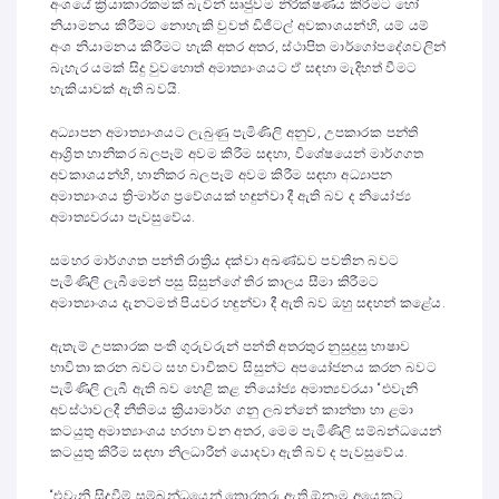
අංශයේ ක්‍රියාකාරකමක් බැවින් සෘජුවම නිරීක්ෂණය කිරීමට හෝ
නියාමනය කිරීමට නොහැකි වුවත් ඩිජිටල් අවකාශයන්හි, යම් යම්
අංශ නියාමනය කිරීමට හැකි අතර අතර, ස්ථාපිත මාර්ගෝපදේශවලින්
බැහැර යමක් සිදු වුවහොත් අමාත්‍යාංශයට ඒ සඳහා මැදිහත් වීමට
හැකියාවක් ඇති බවයි.
අධ්‍යාපන අමාත්‍යාංශයට ලැබුණු පැමිණිලි අනුව, උපකාරක පන්ති
ආශ්‍රිත හානිකර බලපෑම් අවම කිරීම සඳහා, විශේෂයෙන් මාර්ගගත
අවකාශයන්හි, හානිකර බලපෑම් අවම කිරීම සඳහා අධ්‍යාපන
අමාත්‍යාංශය ත්‍රි-මාර්ග ප්‍රවේශයක් හඳුන්වා දී ඇති බව ද නියෝජ්‍ය
අමාත්‍යවරයා පැවසුවේය.
සමහර මාර්ගගත පන්ති රාත්‍රිය දක්වා අඛණ්ඩව පවතින බවට
පැමිණිලි ලැබීමෙන් පසු සිසුන්ගේ තිර කාලය සීමා කිරීමට
අමාත්‍යාංශය දැනටමත් පියවර හඳුන්වා දී ඇති බව ඔහු සඳහන් කළේය.
ඇතැම් උපකාරක පංති ගුරුවරුන් පන්ති අතරතුර නුසුදුසු භාෂාව
භාවිතා කරන බවට සහ වාචිකව සිසුන්ට අපයෝජනය කරන බවට
පැමිණිලි ලැබී ඇති බව හෙළි කළ නියෝජ්‍ය අමාත්‍යවරයා “එවැනි
අවස්ථාවලදී නීතිමය ක්‍රියාමාර්ග ගනු ලබන්නේ කාන්තා හා ළමා
කටයුතු අමාත්‍යාංශය හරහා වන අතර, මෙම පැමිණිලි සම්බන්ධයෙන්
කටයුතු කිරීම සඳහා නිලධාරීන් යොදවා ඇති බව ද පැවසුවේය.
“එවැනි සිදුවීම් සම්බන්ධයෙන් තොරතුරු ඇති ඕනෑම අයෙකුට