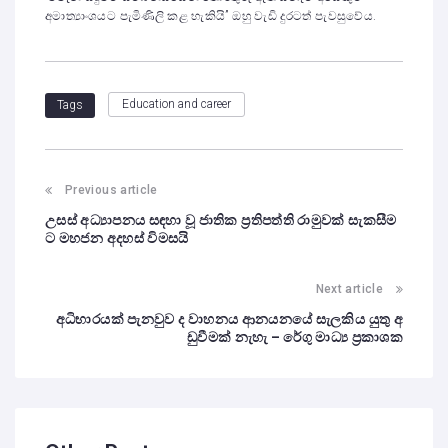
අමාත්‍යාංශයට පැමිණිලි කළ හැකියි” ඔහු වැඩි දුරටත් පැවසුවේය.
Education and career
Tags
Previous article
උසස් අධ්‍යාපනය සඳහා වූ ජාතික ප්‍රතිපත්ති රාමුවක් සැකසීම
ට මහජන අදහස් විමසයි
Next article
අධිභාරයක් පැනවුව ද වාහනය ආනයනයේ සැලකිය යුතු අ
ඩුවීමක් නැහැ – රේගු මාධ්‍ය ප්‍රකාශක