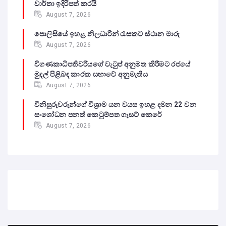
වාර්තා ඉදිරිපත් කරයි
August 7, 2026
පොලිසියේ ඉහළ නිලධාරීන් රැසකට ස්ථාන මාරු
August 7, 2026
විගණකාධිපතිවරියගේ වැටුප් අනුමත කිරීමට රජයේ
මුදල් පිළිබඳ කාරක සභාවේ අනුමැතිය
August 7, 2026
විනිසුරුවරුන්ගේ විශ්‍රාම යන වයස ඉහළ දමන 22 වන
සංශෝධන පනත් කෙටුම්පත ගැසට් කෙරේ
August 7, 2026