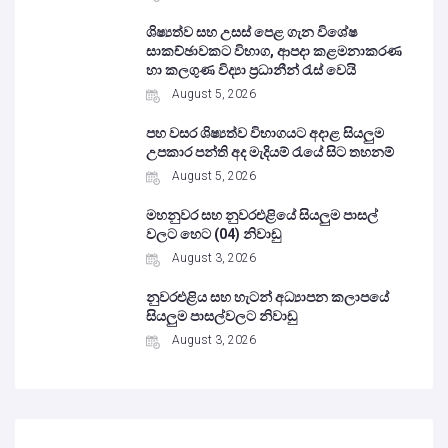
ශිෂ්‍යත්ව සහ උසස් පෙළ ගැන විශේෂ
සාකච්ඡාවකට විභාග, ආපදා කළමනාකරණ
හා කලගුණ විද්‍යා ප්‍රධානීන් රැස් වෙයි
August 5, 2026
පහ වසර ශිෂ්‍යත්ව විභාගයට අදාළ සියලුම
උපකාර පන්ති අද මැදියම් රැයේ සිට තහනම්
August 5, 2026
මහනුවර සහ නුවරඑළියේ සියලුම පාසල්
වලට හෙට (04) නිවාඩු
August 3, 2026
නුවරඑළිය සහ හැටන් අධ්‍යාපන කලාපයේ
සියලුම පාසල්වලට නිවාඩු
August 3, 2026