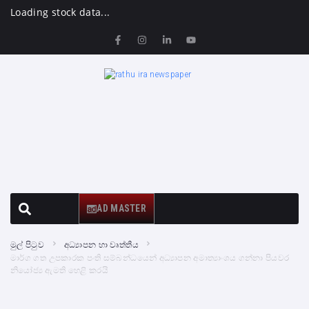
Loading stock data...
AD MASTER
මුල් පිටුව
අධ්‍යාපන හා වෘත්තීය
මාර්ග ගත උපකාරක පංති සම්බන්ධයෙන් අධ්‍යාපන අමාත්‍යාංශය ගන්නා පියවර
නියෝජ්‍ය ඇමති හෙළි කරයි