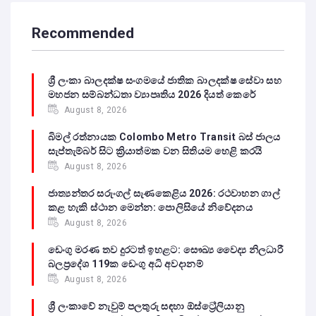
Recommended
ශ්‍රී ලංකා බාලදක්ෂ සංගමයේ ජාතික බාලදක්ෂ සේවා සහ
මහජන සම්බන්ධතා ව්‍යාපෘතිය 2026 දියත් කෙරේ
August 8, 2026
බිමල් රත්නායක Colombo Metro Transit බස් ජාලය
සැප්තැම්බර් සිට ක්‍රියාත්මක වන සිතියම හෙළි කරයි
August 8, 2026
ජාත්‍යන්තර සරුංගල් සැණකෙළිය 2026: රථවාහන ගාල්
කළ හැකි ස්ථාන මෙන්න: පොලිසියේ නිවේදනය
August 8, 2026
ඩෙංගු මරණ තව දුරටත් ඉහළට: සෞඛ්‍ය වෛද්‍ය නිලධාරී
බලප්‍රදේශ 119ක ඩෙංගු අධි අවදානම්
August 8, 2026
ශ්‍රී ලංකාවේ නැවුම් පලතුරු සඳහා ඕස්ට්‍රේලියානු