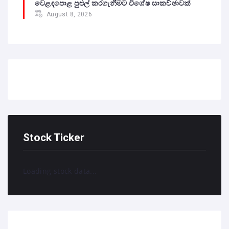
වෙළඳපොළ පුළුල් කරගැනීමට විශේෂ සාකච්ඡාවක්
August 8, 2026
Stock Ticker
Loading stock data...