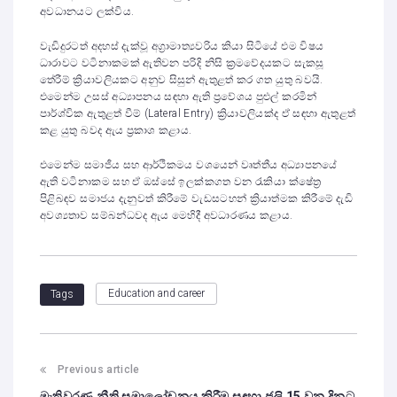
අවධානයට ලක්විය.
වැඩිදුරටත් අදහස් දැක්වූ අග්‍රාමාත්‍යවරිය කියා සිටියේ එම විෂය
ධාරාවට වටිනාකමක් ඇතිවන පරිදි නිසි ක්‍රමවේදයකට සැකසූ
තේරීම් ක්‍රියාවලියකට අනුව සිසුන් ඇතුළත් කර ගත යුතු බවයි.
එමෙන්ම උසස් අධ්‍යාපනය සඳහා ඇති ප්‍රවේශය පුළුල් කරමින්
පාර්ශ්වික ඇතුළත් වීම් (Lateral Entry) ක්‍රියාවලියක්ද ඒ සඳහා ඇතුළත්
කළ යුතු බවද ඇය ප්‍රකාශ කළාය.
එමෙන්ම සමාජීය සහ ආර්ථිකමය වශයෙන් වෘත්තීය අධ්‍යාපනයේ
ඇති වටිනාකම සහ ඒ ඔස්සේ ඉලක්කගත වන රැකියා ක්ෂේත්‍ර
පිළිබඳව සමාජය දැනුවත් කිරීමේ වැඩසටහන් ක්‍රියාත්මක කිරීමේ දැඩි
අවශ්‍යතාව සම්බන්ධවද ඇය මෙහිදී අවධාරණය කළාය.
Education and career
Tags
Previous article
මැතිවරණ නීති සමාලෝචනය කිරීම සඳහා ජූලි 15 වන දිනට