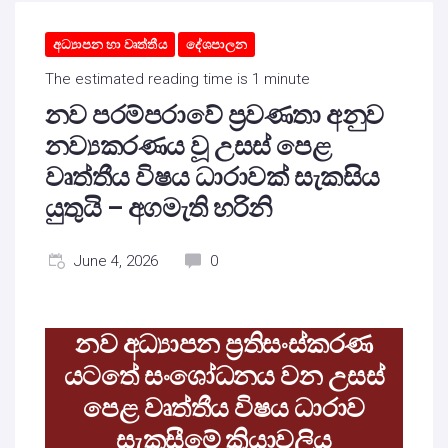
අධ්‍යාපන හා වෘත්තීය
දේශපාලන
The estimated reading time is 1 minute
නව පරම්පරාවේ ප්‍රවණතා අනුව
නව්‍යකරණය වූ උසස් පෙළ
වෘත්තීය විෂය ධාරාවක් සැකසිය
යුතුයි – අගමැති හරිනි
June 4, 2026
0
නව අධ්‍යාපන ප්‍රතිසංස්කරණ
යටතේ සංශෝධනය වන උසස්
පෙළ වෘත්තීය විෂය ධාරාව
සැකසීමේ ක්‍රියාවලිය