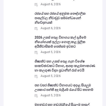
August 6, 2026
රජයේ සහ රජයේ අනුමත පෞද්ගලික
පාසල්වල නිවාඩුව සම්බන්ධයෙන්
නිවේදනයක්
August 6, 2026
2026 උසස් පෙළ විභාගය කල් දැමීමේ
නියෝගයක් ඉල්ලා ගොනු කළ මූලික
අයිතිවාසිකම් පෙත්සම ඉවතට
August 5, 2026
ශිෂ්‍යත්ව සහ උසස් පෙළ ගැන විශේෂ
සාකච්ඡාවකට විභාග, ආපදා කළමනාකරණ
හා කලගුණ විද්‍යා ප්‍රධානීන් රැස් වෙයි
August 5, 2026
පහ වසර ශිෂ්‍යත්ව විභාගයට අදාළ සියලුම
උපකාර පන්ති අද මැදියම් රැයේ සිට තහනම්
August 5, 2026
මහනුවර සහ නුවරඑළියේ සියලුම පාසල්