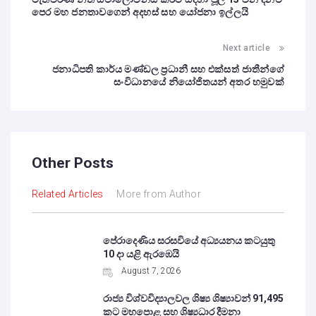
පෙර මහ ජනතාවගෙන් අදහස් සහ යෝජනා ඉල්ලයි
Next article
ජනාධිපති කාර්ය මණ්ඩල ප්‍රධානී සහ එක්සත් ජාතීන්ගේ
සංවිධානයේ නියෝජිතයන් අතර හමුවක්
Other Posts
Related Articles
More from Author
පේරාදෙණිය සරසවියේ අධ්‍යයනය කටයුතු
10 දා යළි ඇරඹෙයි
August 7, 2026
රාජ්‍ය විශ්වවිද්‍යාලවල ශිෂ්‍ය ශිෂ්‍යාවන් 91,495
කට මහපොළ සහ ශිෂ්‍යධාර දීමනා