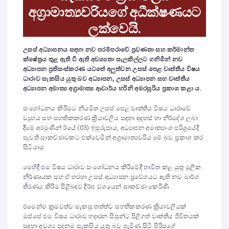
අග්‍රාමාත්‍යවරියගේ අධීක්ෂණයට
ලක්වෙයි
.
උසස් අධ්‍යාපනය සඳහා නව පරම්පරාවේ ප්‍රවණතා සහ කර්මාන්ත
ක්ෂේත්‍රය තුළ ඇති වී ඇති අවශ්‍යතා සැලකිල්ලට ගනිමින් නව
අධ්‍යාපන ප්‍රතිසංස්කරණ යටතේ අලුත්වන උසස් පෙළ වෘත්තීය විෂය
ධාරාව සැකසිය යුතු බව අධ්‍යාපන, උසස් අධ්‍යාපන සහ වෘත්තීය
අධ්‍යාපන අමාත්‍ය අග්‍රාමාත්‍ය ආචාර්ය හරිනි අමරසූරිය ප්‍රකාශ කළා ය.
සංශෝධනය කිරීමට නියමිත උසස් පෙළ වෘත්තීය විෂය ධාරාවේ
ව්‍යූහය සහ සහතිකකරණ ක්‍රියාවලිය සඳහා අදහස් හා නිර්දේශ ලබා
දීමේ අරමුණින් ඊයේ (03) ඉසුරුපාය, අධ්‍යාපන අමාත්‍යාංශ පරිශ්‍රයේදී
පැවති සාකච්ඡාවකට එක්වෙමින් අග්‍රාමාත්‍යවරිය මේ බව ප්‍රකාශ කර
සිටියාය.
මෙහිදී එම විෂය ධාරාව සංශෝධනය කිරීමේදී භාවිත කළ යුතු මූලික
නිර්ණායක සහ ඒ හරහා උසස් අධ්‍යාපන ප්‍රවේශයට ඇති නව මාර්ග
තීරණය කිරීම පිළිබඳව දීර්ඝ වශයෙන් සාකච්ඡා කෙරිණි.
එමෙන්ම ක්‍රමවත්ව සැකසූ තත්ත්ව සහතිකකරණ ක්‍රියාවලියක්
ඔස්සේ එම විෂය ධාරාව හදාරන සිසුන්ට පිළිගත් වෘත්තීය ජීවිතයක්
සඳහා අවශ්‍ය පදනම සැකසිය යුතු බව පැමිණ සිටි පිරිසගේ