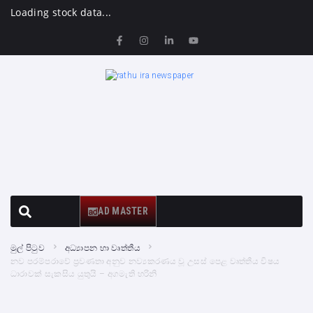
Loading stock data...
AD MASTER
මුල් පිටුව
අධ්‍යාපන හා වෘත්තීය
නව පරම්පරාවේ ප්‍රවණතා අනුව නව්‍යකරණය වූ උසස් පෙළ වෘත්තීය විෂය
ධාරාවක් සැකසිය යුතුයි – අගමැති හරිනි