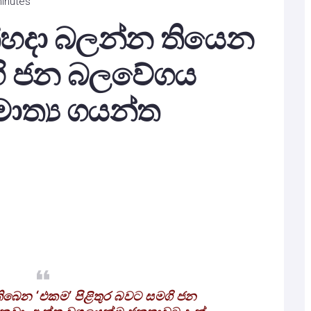
minutes
්හදා බලන්න තියෙන
ගි ජන බලවේගය
මාත්‍ය ගයන්ත
ිබෙන ‘එකම’ පිළිතුර බවට සමගි ජන