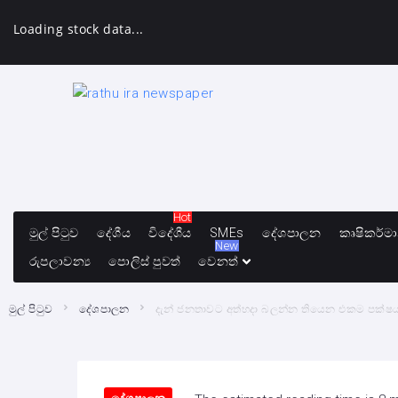
Loading stock data...
Hot
මුල් පිටුව
දේශීය
විදේශීය
SMEs
දේශපාලන
කෘෂිකර්ම
New
රුපලාවන්‍ය
පොලිස් පුවත්
වෙනත්
මුල් පිටුව
දේශපාලන
දැන් ජනතාවට අත්හදා බලන්න තියෙන එකම පක්ෂය