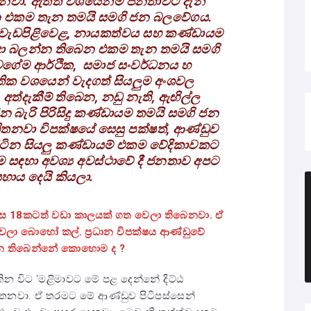
නවා. ඇත්ත වශයෙන්ම ජනතාවට දැන්
න එකම තැන තමයි සමගි ජන බලවේගය.
්ති, වැඩපිළිවෙළ, නායකත්වය සහ කණ්ඩායම
දා බලන්න තිබෙන එකම තැන තමයි සමගි
ගේම ආර්ථික, සමාජ සංවර්ධනය හ
තික වශයෙන් වැදගත් සියලුම අංශවල
ත්දැකීම් තිබෙන, නඩු නැති, ඇඟිල්ල
 බැරි පිරිසිදු කණ්ඩායම තමයි සමගි ජන
ිතනවා විපක්ෂයේ සෙසු පක්ෂත්, ආණ්ඩුව
ිටින සියලු කණ්ඩායම් එකම වේදිකාවකට
සඳහා අවශ්‍ය අවස්ථාවේ දී ජනතාව අපට
හාය දෙයි කියලා.
මාස 18කටත් වඩා කාලයක් ගත වෙලා තිබෙනවා. ඒ
ලා බොහෝ කල්. ප්‍රධාන විපක්ෂය ආණ්ඩුවේ
ෙන තිබෙන්නේ කොහොම ද ?
න විට ‘මළිමාවට මේ පළ දෙන්නේ දිට්ඨ
තෙනවා. ඒ තරමට මේ ආණ්ඩුව පිටිපස්සෙන්