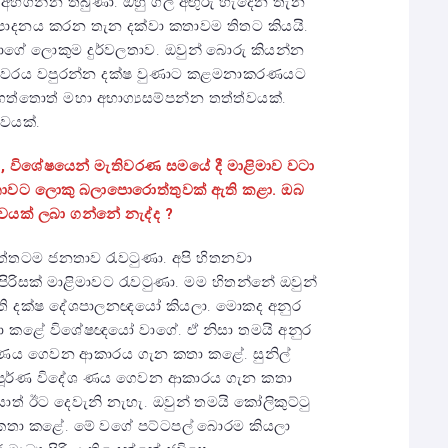
අහගන්න තිබුණා. ඔහු ගල් අඟුරු හැදෙන තැන
්පාදනය කරන තැන දක්වා කතාවම තිතට කියයි.
ගේ ලොකුම දුර්වලතාව. ඔවුන් බොරු කියන්න
 වෛරය වපුරන්න දක්ෂ වුණාට කළමනාකරණයට
ත්තොත් මහා අභාග්‍යසම්පන්න තත්ත්වයක්.
්වයක්.
දී, විශේෂයෙන් මැතිවරණ සමයේ දී මාළිමාව වටා
 ජනතාවට ලොකු බලාපොරොත්තුවක් ඇති කළා. ඔබ
යක් ලබා ගන්නේ නැද්ද ?
ඇත්තටම ජනතාව රැවටුණා. අපි හිතනවා
ු පිරිසක් මාළිමාවට රැවටුණා. මම හිතන්නේ ඔවුන්
අති දක්ෂ දේශපාලනඥයෝ කියලා. මොකද අනුර
 කතා කළේ විශේෂඥයෝ වාගේ. ඒ නිසා තමයි අනුර
රටේ ණය ගෙවන ආකාරය ගැන කතා කළේ. සුනිල්
 සම්පූර්ණ විදේශ ණය ගෙවන ආකාරය ගැන කතා
් ඊට දෙවැනි නැහැ. ඔවුන් තමයි කෝලිකුට්ටු
කතා කළේ. මේ වගේ පට්ටපල් බොරම කියලා