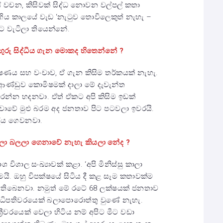
් වචන, කිසිවක් සිද්ධ නොවන වල්පල් කතා
ගිය කාලයේ වැඩ ‘නැටුව තොවිලෙකුත් නැහැ –
ට වැටිලා තියෙන්නේ.
ඟ
ුරු සිද්ධිය ගැන මොකද හිතෙන්නේ ?
ණය සහ වංචාව, ඒ ගැන කිසිම තර්කයක් නැහැ.
 ආණ්ඩුව කොමිෂමක් දාලා මේ දැවැන්ත
න්න හදනවා. ඒත් ඒකට අපි කිසිම ඉඩක්
චාවේ මුළු බරම අද ජනතාව පිට පටවලා ඉවරයි.
දිය ගෙවනවා.
කාලා බලලා ගෙනාවේ නැහැ කියලා නේද ?
ශ විශාල සංඛ්‍යාවක් කළා. ‘අපි මිනිස්සු කාලා
මයි. ඔහු විපක්ෂයේ සිටිය දී කළ සෑම කතාවක්ම
ා තිබෙනවා. නමුත් මේ රටේ 68 ලක්ෂයක් ජනතාව
නාධිපතිවරයෙක් බලාපොරොත්තු වුණේ නැහැ.
‍රීවරයෙක් වෙලා හිටිය නම් අපිට මීට වඩා