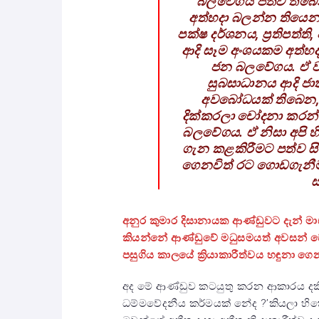
බලවේගය පත්ව තිබෙ
අත්හදා බලන්න තියෙ
පක්ෂ දර්ශනය, ප්‍රතිපත
ආදි සෑම අංශයකම අත්හ
ජන බලවේගය. ඒ ව
සුබසාධානය ආදි ජා
අවබෝධයක් තිබෙන, අ
දික්කරලා චෝදනා කරන්න
බලවේගය. ඒ නිසා අපි හ
ගැන කළකිරීමට පත්ව ස
ගෙනවිත් රට ගොඩගැනීම 
ස
අනුර කුමාර දිසානායක ආණ්ඩුවට දැන් 
කියන්නේ ආණ්ඩුවේ මධුසමයත් අවසන් වෙ
පසුගිය කාලයේ ක්‍රියාකාරීත්වය හ
ඳ
ුනා ග
අද මේ ආණ්ඩුව කටයුතු කරන ආකාරය දකි
ධම්මවේදනීය කර්මයක් නේද ?’කියලා හි