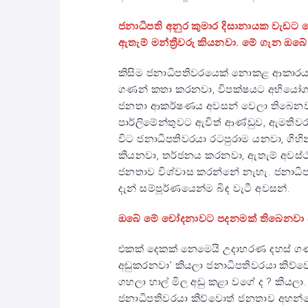
ජනාධිපති අනුර කුමාර දිසානායක වැඩට
ඇතැම් මන්ත්‍රීවරු කියනවා. මේ ගැන ඔබේ
කිසිම ජනාධිපතිවරයෙක් නොකළ ආකාරයට 
ගණන් කතා කරනවා, විපක්ෂයට අභියෝග
ජනතා ආකර්ෂණය අවසන් වෙලා තිබෙනවා.
පාර්ලිමේන්තුවට ඇවිත් ආණ්ඩුව, ඇමත
විට ජනාධිපතිවරයා රටපුරාම යනවා, ගිහ
කියනවා, තර්ජනය කරනවා, ඇතැම් අවස්ථ
ජනතාව විශ්වාස කරන්නේ නැහැ. ජනාධිප
දැන් සම්පූර්ණයෙන්ම බිඳ වැටී අවසන්.
ඔබේ මේ චෝදනාවට පදනමක් තිබෙනවා 
එකක් දෙකක් නෙමෙයි උදාහරණ දහස් ගණන
අඩුකරනවා’ කියලා ජනාධිපතිවරයා කිව්ව
ගහලා හාල් මිල අඩු කළා වගේ ද ? කියල
ජනාධිපතිවරයා කිව්වොත් ජනතාව අහන්නේ