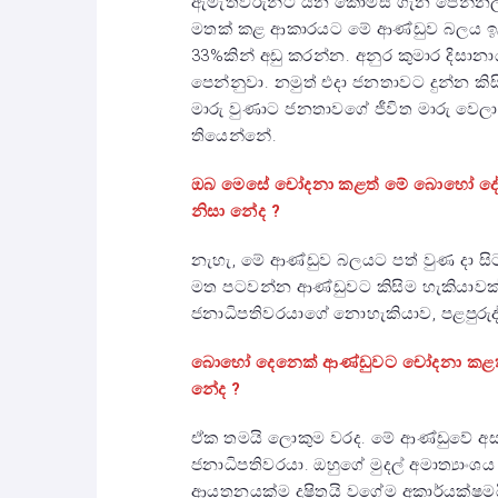
ඇමැතිවරුන්ට යන කොමිස් ගැන පෙන්නලා,
මතක් කළ ආකාරයට මේ ආණ්ඩුව බලය ඉල්ලු
33%කින් අඩු කරන්න. අනුර කුමාර දිසාන
පෙන්නුවා. නමුත් එදා ජනතාවට දුන්න ක
මාරු වුණාට ජනතාවගේ ජීවිත මාරු වෙල
තියෙන්නේ.
ඔබ මෙසේ චෝදනා කළත් මේ බොහෝ දේ සි
නිසා නේද ?
නැහැ, මේ ආණ්ඩුව බලයට පත් වුණ දා සිට
මත පටවන්න ආණ්ඩුවට කිසිම හැකියාවක
ජනාධිපතිවරයාගේ නොහැකියාව, පළපුරුද්
බොහෝ දෙනෙක් ආණ්ඩුවට චෝදනා කළත්
නේද ?
ඒක තමයි ලොකුම වරද. මේ ආණ්ඩුවේ අසා
ජනාධිපතිවරයා. ඔහුගේ මුදල් අමාත්‍යාං
ආයතනයක්ම දූෂිතයි වගේම අකාර්යක්ෂමය