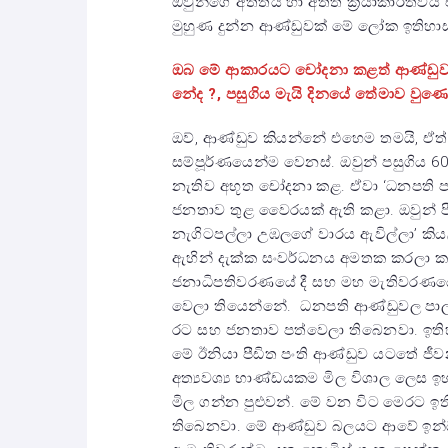
ඔවුන්ගේ අතීතය හා අතීත ක්‍රියාකාරීත
මුහුණ දුන්න ආණ්ඩුවක් මේ ලෝක ඉතිහා
ඔබ මේ ආකාරයට චෝදනා කළත් ආණ්ඩුව 
නේද ?, පසුගිය මැයි දිනයේ තේමාව වුණ
ඔව්, ආණ්ඩුව කියන්නේ එහෙම තමයි, ඒත් 
සම්පූර්ණයෙන්ම වෙනස්. ඔවුන් පසුගිය 6
නැතිව අභූත චෝදනා කළ. ඒවා ‘ධනපති පං
ජනතාව තුළ වෛරයක් ඇති කළා. ඔවුන් පීඩ
නැගිටපල්ලා උඹලගේ වාරය ඇවිල්ලා’ කියල
ඇහින් දැක්ක සංවර්ධනය අමතක කරලා ක
ජනාධිපතිවරණයේ දී සහ මහ මැතිවරණයේ 
වෙලා තියෙන්නේ. ධනපති ආණ්ඩුවල පාල
රට සහ ජනතාව පත්වෙලා තිබෙනවා. ඉත
මේ ඊනියා පීඩිත පංති ආණ්ඩුව යටතේ ජී
අත්‍යවශ්‍ය භාණ්ඩයකම මිල විශාල ලෙස
මිල ගන්න පුළුවන්. මේ වන විට මෙරට ඉත
තිබෙනවා. මේ ආණ්ඩුව බලයට ආවේ ඉන්