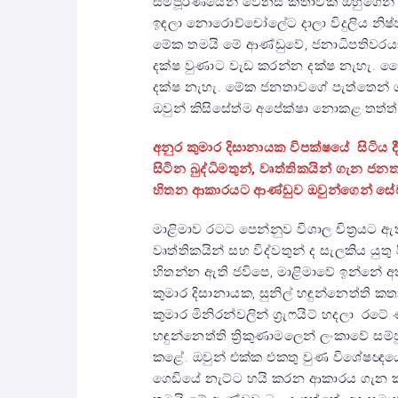
සම්පූර්ණයෙන් වෙනස් කතාවක් ඔහුගෙන් 
ඉඳලා නොරොච්චෝලේට දාලා විදුලිය නිෂ
මේක තමයි මේ ආණ්ඩුවේ, ජනාධිපතිවරයා
දක්ෂ වුණාට වැඩ කරන්න දක්ෂ නැහැ.
දක්ෂ නැහැ. මේක ජනතාවගේ පැත්තෙන් ග
ඔවුන් කිසිසේත්ම අපේක්ෂා නොකළ තත්ත
අනුර කුමාර දිසානායක විපක්ෂයේ සිටිය 
සිටින බුද්ධිමතුන්, වෘත්තිකයින් ගැන
හිතන ආකාරයට ආණ්ඩුව ඔවුන්ගෙන් සේව
මාළිමාව රටට පෙන්නුව විශාල චිත්‍රයට 
වෘත්තිකයින් සහ විද්වතුන් ද සැලකිය යුත
හිතන්න ඇති ජවිපෙ, මාළිමාවේ ඉන්නේ 
කුමාර දිසානායක, සුනිල් හඳුන්නෙත්ති
කුමාර මිනිරන්වලින් ග්‍රැෆයිට් හදලා 
හඳුන්නෙත්ති ත්‍රිකුණාමලෙන් ලංකාවේ
කළේ. ඔවුන් එක්ක එකතු වුණ විශේෂඥයොත
ගෙඩියේ නැට්ට හයි කරන ආකාරය ගැන 