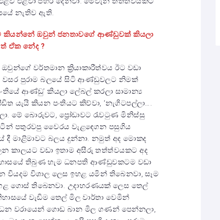
්වය එළව එළවා පහර දෙනවා. මෙවැනි තත්ත්වයකට
සයේ නැතිව ඇති.
කියන්නේ ඔවුන් ජනතාවගේ ආණ්ඩුවක් කියලා
ෙත් ඒක නේද ?
ඔවුන්ගේ වර්තමාන ක්‍රියාකාරීත්වය ඊට වඩා
0 වසර පුරාම බල‌යේ සිටි ආණ්ඩුවලට නිමක්
තියේ ආණ්ඩු’ කියලා ලේබල් කරලා සාමාන්‍ය
ිත යැයි කියන පංතියට කිව්වා, ‘නැගිටපල්ලා….
ා. මේ බොරුවට, ප්‍රෝඩාවට රැවටුණ මිනිස්සු
ටින් පතුරවපු වෛරය වැළඳෙගන පසුගිය
දී මාළිමාවට බලය දුන්නා. නමුත් අද මොකද
න කාලයට වඩා ඉතාම අසීරු තත්ත්වයකට අද
ිහාසයේ තිබුණ හැම ධනපති ආණ්ඩුවකටම වඩා
වන වියදම විශාල ලෙස ඉහළ යමින් තිබෙනවා, සෑම
 ඉහළ ගොස් තිබෙනවා. උදාහරණයක් ලෙස තෙල්
ිහාසයේ වැඩිම තෙල් මිල වාර්තා වෙමින්
ධන වරායෙන් ගොඩ බාන මිල ගණන් පෙන්නලා,