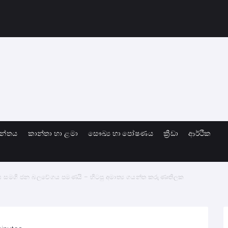
ාන්තය
කාන්තා හා ළමා
සෞඛ්‍ය හා පෝෂණය
ක්‍රීඩා
ආර්ථික
 සමගි ජන බලවේගය පමණයි – හිටපු අමාත්‍ය ගයන්ත කරුණාතිලක