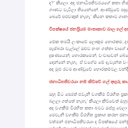
ද?’ කියලා. අද ජනාධිපතිවරයගේ කතා හිස
ගාණට වැටිලා තියෙන්නේ. ආණ්ඩුවේ පසු
බෙරේ පළුවකුත් නැහැ’ කියන කතාව ගාන
විපක්ෂයේ ජනප්‍රියම මාතෘකාව බාල ගල් අ
මේක තමයි ලංකාවේ ලොකුම හොරකම, දූෂ
පැස්බරා වැල්ලේ ඔළුව හංඟ ගත්තා වාගේ
දූෂණයෙන්, හොරකමෙන්, වංචාවෙන් බේරෙ
දෙන්නේ නැහැ. ඒ වගේම මේ දැවැන්ත වං
අද මුළු රටම ආණ්ඩුවේ හොරකම්වල වන්
ජනාධිපතිවරයා නම් කිව්වේ ගල් අ
ඟ
ුරු 
ඔහු මීට පෙරත් එවැනි වගකීම් විරහිත ප්‍රකා
බලලා ගත්තේ නැහැ’ කියලා කිව්වෙත් ඔහු
අද වගකීම් විරහිත කතා බවට ඔප්පු වෙල
මෙවැනි වගකීම් විරහිත ප්‍රකාශ කරන ජ
වත්මන් ජනාධිපතිවරයා ද විපක්ෂයේ මන්ත්