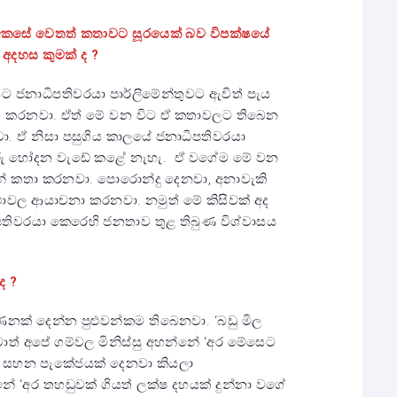
 කෙසේ වෙතත් කතාවට සූරයෙක් බව විපක්ෂයේ
 අදහස කුමක් ද ?
ජනාධිපතිවරයා පාර්ලිමේන්තුවට ඇවිත් පැය
 කරනවා. ඒත් මේ වන විට ඒ කතාවලට තිබෙන
 ඒ නිසා පසුගිය කාලයේ ජනාධිපතිවරයා
ිවරු හෝදන වැඩේ කළේ නැහැ. ඒ වගේම මේ වන
ින් කතා කරනවා. පොරොන්දු දෙනවා, අනාවැකි
ාවල ආයාචනා කරනවා. නමුත් මේ කිසිවක් අද
තිවරයා කෙරෙහි ජනතාව තුළ තිබුණ විශ්වාසය
ද ?
ක් දෙන්න පුළුවන්කම තිබෙනවා. ‘බඩු මිල
ොත් අපේ ගම්වල මිනිස්සු අහන්නේ ‘අර මේසෙට
ා. සහන පැකේජයක් දෙනවා කියලා
 ‘අර තහඩුවක් ගියත් ලක්ෂ දහයක් දුන්නා වගේ