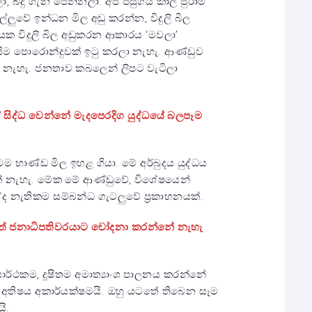
 බදු ගැන පෙන්නලා. අපි පසුගිය කාල පුරාම
වේ ඉන්ධන මිල අඩු කරන්න, විදුලි බිල
ායක විදුලි බිල අඩුකරන ආකාරය ‘මවලා’
ිසිම පොරොන්දුවක් ඉටු කරලා නැහැ. ආණ්ඩුව
ා නැහැ. ජනතාව කබලෙන් ලිපට වැටිලා
ද්ධ වෙන්නේ මැදපෙරදිග යුද්ධයේ බලපෑම
ම භාණ්ඩ මිල ඉහළ ගියා. මේ අර්බුදය යුද්ධය
් නැහැ. මේක මේ ආණ්ඩුවේ, විශේෂයෙන්
ද නැතිකම සම්බන්ධ ගැටලුවේ ප්‍රකාහනයක්.
 ජනාධිපතිවරයාට චෝදනා කරන්නේ නැහැ
ර්ථකම, දූෂිතම අමාත්‍යාංශ පාලනය කරන්නේ
ශය අතිෂය අකාර්යක්ෂමයි. ඔහු යටතේ තිබෙන සෑම
ි.