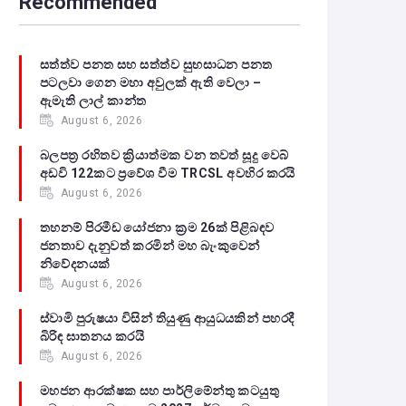
Recommended
සත්ත්ව පනත සහ සත්ත්ව සුභසාධන පනත
පටලවා ගෙන මහා අවුලක් ඇති වෙලා –
ඇමැති ලාල් කාන්ත
August 6, 2026
බලපත්‍ර රහිතව ක්‍රියාත්මක වන තවත් සූදු වෙබ්
අඩවි 122කට ප්‍රවේශ වීම TRCSL අවහිර කරයි
August 6, 2026
තහනම් පිරමීඩ යෝජනා ක්‍රම 26ක් පිළිබඳව
ජනතාව දැනුවත් කරමින් මහ බැංකුවෙන්
නිවේදනයක්
August 6, 2026
ස්වාමි පුරුෂයා විසින් තියුණු ආයුධයකින් පහරදී
බිරිඳ ඝාතනය කරයි
August 6, 2026
මහජන ආරක්ෂක සහ පාර්ලිමේන්තු කටයුතු