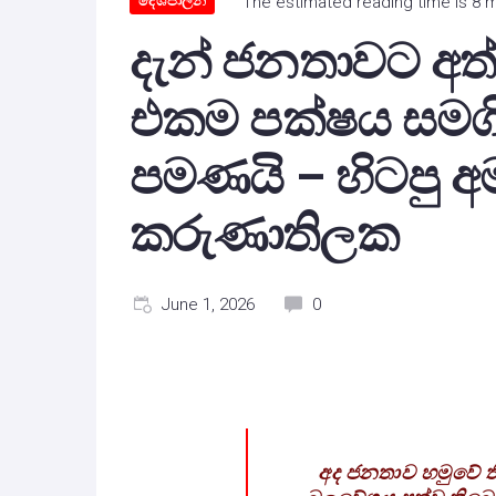
දේශපාලන
The estimated reading time is 8 
දැන් ජනතාවට අත
එකම පක්ෂය සම
පමණයි – හිටපු අ
කරුණාතිලක
June 1, 2026
0
අද ජනතාව හමුවේ ත