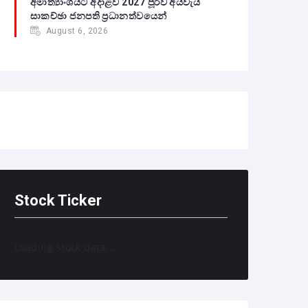
අමාත්‍යාංශයට අදාළව 2027 පූර්ව අයවැය
සාකච්ඡා ජනපති ප්‍රධානත්වයෙන්
August 6, 2026
Stock Ticker
Loading stock data...