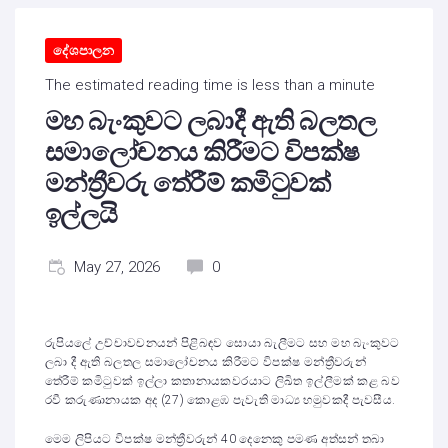
දේශපාලන
The estimated reading time is less than a minute
මහ බැංකුවට ලබාදී ඇති බලතල
සමාලෝචනය කිරීමට විපක්ෂ
මන්ත්‍රීවරු තේරීම් කමිටුවක්
ඉල්ලයි
May 27, 2026
0
රුපියලේ උච්චාවචනයන් පිළිබඳව සොයා බැලීමට සහ මහ බැංකුවට
ලබා දී ඇති බලතල සමාලෝචනය කිරීමට විපක්ෂ මන්ත්‍රීවරුන්
තේරීම් කමිටුවක් ඉල්ලා කතානායකවරයාට ලිඛිත ඉල්ලීමක් කළ බව
රවී කරුණානායක අද (27) කොළඹ පැවැති මාධ්‍ය හමුවකදී පැවසීය.
මෙම ලිපියට විපක්ෂ මන්ත්‍රීවරුන් 40 දෙනෙකු පමණ අත්සන් තබා