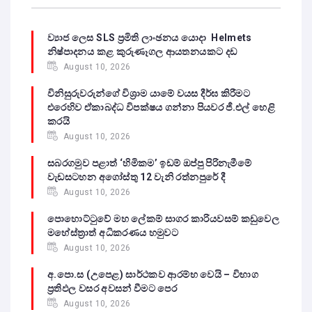
ව්‍යාජ ලෙස SLS ප්‍රමිති ලාංඡනය යොදා Helmets
නිෂ්පාදනය කළ කුරුණෑගල ආයතනයකට දඩ
August 10, 2026
විනිසුරුවරුන්ගේ විශ්‍රාම යාමේ වයස දීර්ඝ කිරීමට
එරෙහිව ඒකාබද්ධ විපක්ෂය ගන්නා පියවර ජී.එල් හෙළි
කරයි
August 10, 2026
සබරගමුව පළාත් ‘හිමිකම’ ඉඩම් ඔප්පු පිරිනැමීමේ
වැඩසටහන අගෝස්තු 12 වැනි රත්නපුරේ දී
August 10, 2026
පොහොට්ටුවේ මහ ලේකම් සාගර කාරියවසම් කඩුවෙල
මහේස්ත්‍රාත් අධිකරණය හමුවට
August 10, 2026
අ.පො.ස (උපෙළ) සාර්ථකව ආරම්භ වෙයි – විභාග
ප්‍රතිඵල වසර අවසන් වීමට පෙර
August 10, 2026