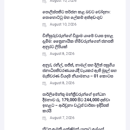
August 10, 2026
පොලිස්පතිට තර්ජන කළ බවට චෝදනා:
පොහොට්ටු මහ ලේකම් අත්අඩංගුව
August 10, 2026
විනිසුරුවරුන්ගේ විශ්‍රාම යාමේ වයස ඉහළ
දැමීම: ත්‍රෛනායික හිමිවරුන්ගෙන් ජනපති
අනුරට ලිපියක්
August 8, 2026
අනුර, රනිල්, සජිත්, නාමල් සහ දිලිත් පසුගිය
ජනාධිපතිවරණයයේදී වැයකර ඇති මුදල් සහ
මැතිවරණ වියදම් නියාමනය – 01 කොටස
August 8, 2026
පාර්ලිමේන්තු මන්ත්‍රීවරුන්ගේ ඉන්ධන
දීමනාව රු. 179,000 සිට 244,000 දක්වා
ඉහළට – ආර්චුනා වැටුප් වාර්තා ඉදිරිපත්
කරයි
August 7, 2026
හිටපු ඇමති ලක්ෂ්මන් යාපාට අල්ලස්