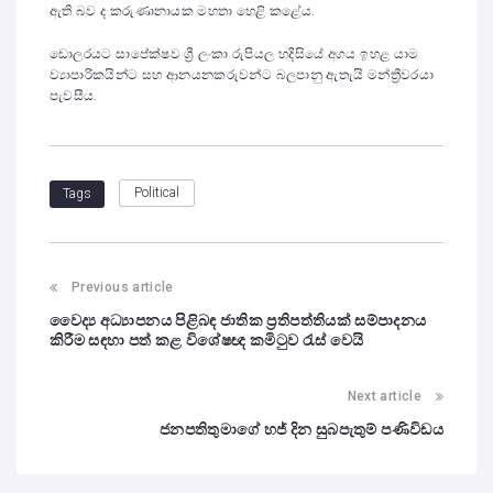
ඇති බව ද කරුණානායක මහතා හෙළි කළේය.
ඩොලරයට සාපේක්ෂව ශ්‍රී ලංකා රුපියල හදිසියේ අගය ඉහළ යාම
ව්‍යාපාරිකයින්ට සහ ආනයනකරුවන්ට බලපානු ඇතැයි මන්ත්‍රීවරයා
පැවසීය.
Political
Tags
Previous article
වෛද්‍ය අධ්‍යාපනය පිළිබඳ ජාතික ප්‍රතිපත්තියක් සම්පාදනය
කිරීම සඳහා පත් කළ විශේෂඥ කමිටුව රැස් වෙයි
Next article
ජනපතිතුමාගේ හජ් දින සුබපැතුම් පණිවිඩය