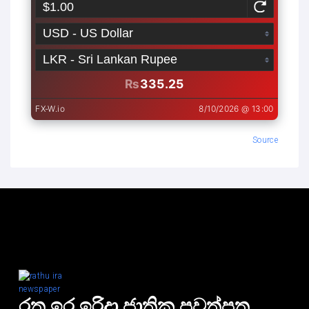
Source
රතු ඉර ඉරිදා ජාතික පුවත්පත.