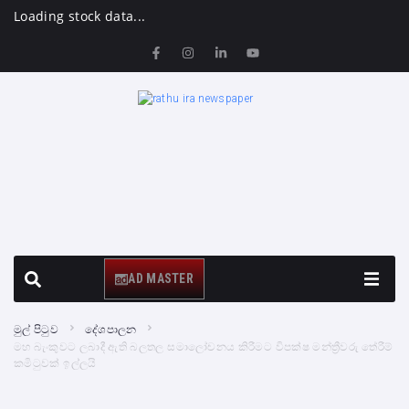
Loading stock data...
AD MASTER
මුල් පිටුව
දේශපාලන
මහ බැංකුවට ලබාදී ඇති බලතල සමාලෝචනය කිරීමට විපක්ෂ මන්ත්‍රීවරු තේරීම්
කමිටුවක් ඉල්ලයි