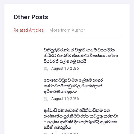
Other Posts
Related Articles
More from Author
විනිසුරුවරුන්ගේ විශ්‍රාම යාමේ වයස දීර්ඝ
කිරීමට එරෙහිව ඒකාබද්ධ විපක්ෂය ගන්නා
පියවර ජී.එල් හෙළි කරයි
August 10, 2026
පොහොට්ටුවේ මහ ලේකම් සාගර
කාරියවසම් කඩුවෙල මහේස්ත්‍රාත්
අධිකරණය හමුවට
August 10, 2026
ආදිවාසී ජනතාවගේ අයිතිවාසිකම් සහ
සංස්කෘතිය සුරැකීමට රජය කටයුතු කරනවා
– ලෝක ආදිවාසී දින සැමරුමේදී අග්‍රාමාත්‍ය
හරිනි අමරසූරිය