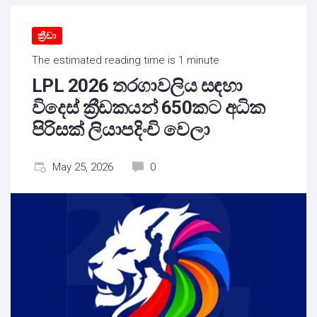
ක්‍රීඩා
The estimated reading time is 1 minute
LPL 2026 තරගාවලිය සඳහා
විදෙස් ක්‍රීඩකයන් 650කට අධික
පිරිසක් ලියාපදිංචි වෙලා
May 25, 2026
0