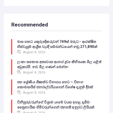
Recommended
මාස හතට යතුරුපදිකරුවන් 749ක් මරුට:- ආරක්ෂිත
හිස්වැසුම් ආශ්‍රිත වැරදි සම්බන්ධයෙන් නඩු 271,890ක්
August 8, 2026
ලංකා සතොස අත්‍යවශ්‍ය ආහාර ද්‍රව්‍ය කිහිපයක මිල යළිත්
අඩුකරයි: නව මිල ගණන් මෙන්න
August 8, 2026
පහ ශ්‍රේණිය ශිෂ්‍යත්ව විභාගය හෙට – විභාග
කොමසාරිස් ජනරාල්වරියගෙන් විශේෂ දැනුම් දීමක්
August 8, 2026
විනිසුරුවරුන්ගේ විශ්‍රාම යාමේ වයස ඉහළ දැමීම:
ත්‍රෛනායික හිමිවරුන්ගෙන් ජනපති අනුරට ලිපියක්
August 8, 2026