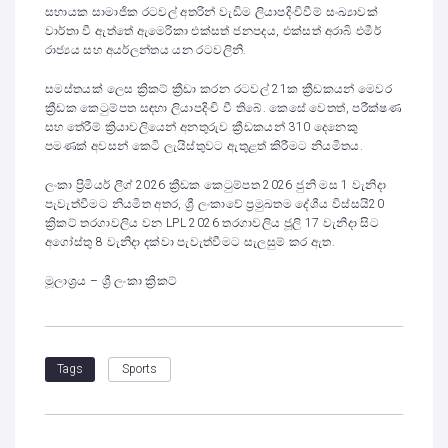
සහායක සාමාජික රටවල් අතරින් වැඩිම ලියාපදිංචිවීම් සංඛ්‍යාවක්
වාර්තා වී ඇත්තේ ඇමෙරිකා එක්සත් ජනපදය, එක්සත් අරාබි එමීර්
රාජ්‍යය සහ අයර්ලන්තය යන රටවලිනි.
සමස්තයක් ලෙස ක්‍රිකට් ක්‍රීඩා කරන රටවල් 21ක ක්‍රීඩකයන් මෙවර
ක්‍රීඩක කෙටුම්පත සඳහා ලියාපදිංචි වී තිබේ. කෙසේ වෙතත්, පරීක්ෂණ
සහ තේරීම් ක්‍රියාවලියෙන් අනතුරුව ක්‍රීඩකයන් 310 දෙනෙකු
පමණක් අවසන් කෙටි ලැයිස්තුවට ඇතුළත් කිරීමට නියමිතය.
ලංකා ප්‍රිමියර් ලීග් 2026 ක්‍රීඩක කෙටුම්පත 2026 ජුනි මස 1 වැනිදා
පැවැත්වීමට නියමිත අතර, ශ්‍රී ලංකාවේ ප්‍රමුඛතම දේශීය විස්සයි20
ක්‍රිකට් තරගාවලිය වන LPL 2026 තරගාවලිය ජූලි 17 වැනිදා සිට
අගෝස්තු 8 වැනිදා දක්වා පැවැත්වීමට සැලසුම් කර ඇත.
මූලාශ්‍රය – ශ්‍රී ලංකා ක්‍රිකට්
Sports
Tags