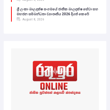
ශ්‍රී ලංකා බාලදක්ෂ සංගමයේ ජාතික බාලදක්ෂ සේවා සහ
මහජන සම්බන්ධතා ව්‍යාපෘතිය 2026 දියත් කෙරේ
August 8, 2026