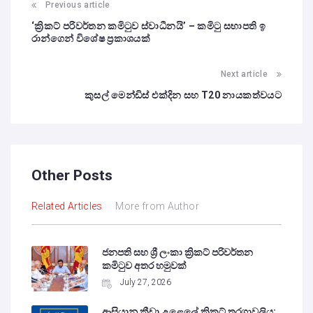
Previous article
‘ක්‍රිකට් පරිවර්තන කමිටුව ස්වාධීනයි’ – කමිටු සභාපති ඉ
රාන්ගෙන් විශේෂ ප්‍රකාශයක්
Next article
කුසල් මෙන්ඩිස් එක්දින සහ T20 නායකත්වයට
Other Posts
Related Articles
More from Author
ජනපති සහ ශ්‍රී ලංකා ක්‍රිකට් පරිවර්තන
කමිටුව අතර හමුවක්
July 27, 2026
ආසියානු ක්‍රීඩා උළෙලේ ක්‍රිකට් තරගාවලිය: