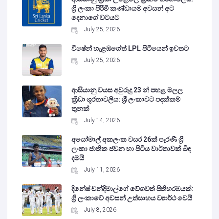
ශ්‍රී ලංකා පිරිමි කණ්ඩායම අවසන් අට
දෙනාගේ වටයට
July 25, 2026
විෂේන් හැළඹගේත් LPL පිටියෙන් ඉවතට
July 25, 2026
ආසියානු වයස අවුරුදු 23 න් පහළ මලල
ක්‍රීඩා ශූරතාවලිය: ශ්‍රී ලංකාවට පදක්කම්
තුනක්
July 14, 2026
අයෝමාල් අකලංක වසර 26ක් පැරණි ශ්‍රී
ලංකා ජාතික ජවන හා පිටිය වාර්තාවක් බිඳ
දමයි
July 11, 2026
දිනේෂ් චන්දිමාල්ගේ වේගවත් පිතිහරඹයක්:
ශ්‍රී ලංකාවේ අවසන් උත්සාහය ව්‍යාර්ථ වෙයි
July 8, 2026