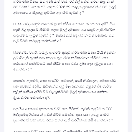
කර්මාන්ත චීනය සහ ඉන්දියාව වැනි රටවල් සමඟ තරඟ කළ හැකි
මට්ටමකට ගෙන ඒම සඳහා 2026-29 කාලය ප්‍රමාණවත් බවට මුදල්
අමාත්‍යාංශය සිදුකළ ආර්ථික ඇඟයීම කුමක් ද ?
CESS බද්ද සම්පූර්ණයෙන් ඉවත් කිරීම හේතුවෙන් රජයට අහිමි විය
හැකි බදු ආදායම පිරවීම සඳහා මුදල් අමාත්‍යාංශය සතුව ඇති නිශ්චිත
ආදායම් සැලසුම කුමක් ද ?, නැතහොත් බදු බර නැවත ජනතාව මත
පැටවීමට කටයුතු කරන්නේ ද ?
සිමෙන්ති, ටයර්, ටයිල්, ඇඟළුම් ඇතුළු කර්මාන්ත සඳහා 2029 දක්වා
ලබාදී ඇති ආරක්ෂණ කාලය තුළ ඒවා නවීකරණය කිරීමට සහ
තරඟකාරී තත්ත්වයට පත් කිරීම සඳහා රජය ලබා දෙන මූල්‍ය සහන
මොනවා ද ?
ගෘහස්ත ඇඟළුම්, ගෘහ භාණ්ඩ, පාවහන්, කෘෂි නිෂ්පාදන, සම්භාණ්ඩ
සහ වෙනත් දේශීය කර්මාන්ත අඩු මිල ආනයන හමුවේ බිඳ වැටීම
තුළින් රැකියා අහිමි වීම වැළැක්වීමට මුදල් අමාත්‍යාංශය ගන්නා
ක්‍රියාමාර්ග මොනවා ද ?,
පසුගිය දශකයේ අපනයන වර්ධනය සීමිතව පැවති පසුබිමක ESS
බද්ද සම්පූර්ණයෙන් ඉවත් කිරීම පමණක් අපනයන ඉහළ යාමට
ප්‍රමාණවත් වන බවට රජය සතුව ඇති ආර්ථික සාක්ෂි මොනවා ද ?
අපනයන ප්‍රවර්ධනය කළ යුතුයි, ඒ ප්‍රතිපත්තිය අපි පිළිගන්නවා, නමුත්