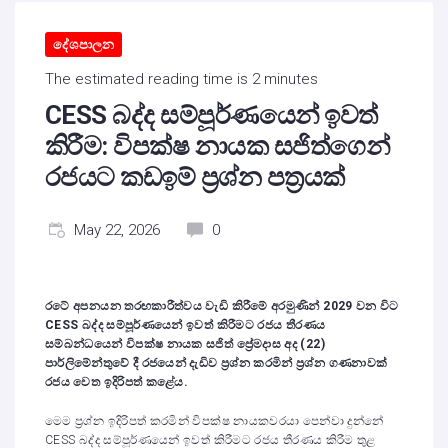
දේශපාලන
The estimated reading time is 2 minutes
CESS බද්ද සම්පූර්ණයෙන් ඉවත්
කිරීම: විපක්ෂ නායක සජිත්ගෙන්
රජයට කඩඉම් ප්‍රශ්න පත්‍රයක්
May 22, 2026
0
රටේ අපනයන තරඟකාරීත්වය වැඩි කිරීමේ අරමුණින් 2029 වන විට
CESS
බද්ද සම්පූර්ණයෙන් ඉවත් කිරීමට රජය තීරණය
සම්බන්ධයෙන් විපක්ෂ නායක සජිත් ප්‍රේමදාස අද (22)
පාර්ලිමේන්තුවේ දී රජයෙන් දැඩිව ප්‍රශ්න කරමින් ප්‍රශ්න ගණනාවක්
රජය වෙත ඉදිරිපත් කළේය.
මෙම ප්‍රශ්න ඉදිරිපත් කරමින් විපක්ෂ නායකවරයා පෙන්වා දුන්නේ
CESS බද්ද සම්පූර්ණයෙන් ඉවත් කිරීමට රජය තීරණය කිරීම තුළ