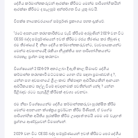
දේශීය කර්මාන්තකරුවන් ආරක්ෂා කිරීමට මෙන්ම පාරිභෝගිකයින්
ආරක්ෂා කිරීමට ද සැලසුම් අන්තර්ගත විය යුතු බවයි.
විපක්ෂ නායකවරයාගේ සම්පූර්ණ ප්‍රකාශය පහත දැක්වේ.
“රටේ අපනයන තරඟකාරීත්වය වැඩි කිරීමේ අරමුණින් 2029 වන විට
CESS බද්ද සම්පූර්ණයෙන් ඉවත් කිරීමට රජය තීරණය කර තිබුණ ද
එම තීරණයේ දී නිසා දේශීය කර්මාන්තකරුවන්ට, ව්‍යවසායකයන්ට
මෙන්ම අවසානයේදී රැකියා නියුක්තිය සහ පාරිභෝගිකයන්ට
බරපතළ ප්‍රශ්න මතු කරනවා.
විශේෂයෙන් 2026-29 අතර ලබා දී ඇති කාල සීමාවේ දේශීය
කර්මාන්ත තරඟකාරී මට්ටමකට ගෙන ඒම සඳහා ප්‍රමාණවත් ද ?,
යන්න සහ අවසානයේ ශ්‍රී ලංකාව නිෂ්පාදන ආර්ථිකයකින් ආනයන
ආර්ථිකයකට තල්ලු වීමේ අවදානමක් පවතින්නේ නේද ? යන්න
පිළිබඳව රටට පැහැදිලි කිරීමක් අවශ්‍ය වෙනවා.
එම නිසා විශේෂයෙන්ම දේශීය කර්මාන්තකරුවා සුරක්ෂිත කිරීම
මෙන්ම අපනයන ක්ෂේත්‍රය ප්‍රවර්ධන කිරීම පිණිසත්, ඒ වගේම
පාරිභෝගික අයිතිය සුරක්ෂිත කිරීම උදෙසත් තමයි මෙම මේ වැදගත්
ප්‍රශ්නය ආණ්ඩුවෙන් විමසන්නේ.
2029 වන විට CESS බද්ද සම්පූර්ණයෙන් ඉවත් කිරීමට පෙර දේශීය