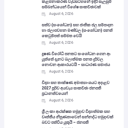
කළමනාකරණ වැඩසටහනේ ඉදිරි සැලසුම්
සම්බන්ධයෙන් විශේෂ සාකච්ඡාවක්
August 6, 2026
සත්ව (සංශෝධන) සහ ජාතික ජල සම්පාදන
හා ජලාපවහන මණ්ඩල (සංශෝධන) පනත්
කෙටුම්පත් සම්මත වෙයි
August 6, 2026
දූෂණ විරෝධි පනතට සංශෝධන ගෙන ආ
යුත්තේ දැනට බලාත්මක පනත දුර්වල
නොවන ආකාරයටයි – සාධාරණ සමාජය
August 6, 2026
විද්‍යා සහ තාක්ෂණ අමාත්‍යාංශයට අදාළව
2027 පූර්ව අයවැය සාකච්ඡා ජනපති
ප්‍රධානත්වයෙන්
August 6, 2026
ශ්‍රී ලංකා ආරක්ෂක හමුදාව විද්‍යාත්මක සහ
වෘත්තීය නිපුණතාවෙන් සන්නද්ධ හමුදාවක්
බවට පත්විය යුතුයි – ජනපති