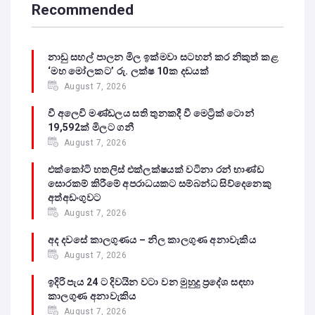
Recommended
නාඩු සහල් පාලන මිල ඉක්මවා සටහන් කර නිකුත් කළ
‘මහ මෝලකට’ රු. ලක්ෂ 10ක දඩයක්
August 7, 2026
වී අලෙවි මණ්ඩලය සති තුනකදී වී මෙට්‍රික් ටොන්
19,592ක් මිලට ගනී
August 7, 2026
එක්කෝටි හතලිස් එක්ලක්ෂයක් වටිනා රන් භාණ්ඩ
සොරකම් කිරීමේ අපරාධයකට සම්බන්ධ සිව්දෙනෙකු
අත්අඩංගුවට
August 7, 2026
අද දවසේ කාලගුණය – නිල කාලගුණ අනාවැකිය
August 7, 2026
ඉදිරි පැය 24 ට දිවයින වටා වන මුහුදු ප්‍රදේශ සඳහා
කාලගුණ අනාවැකිය
August 7, 2026