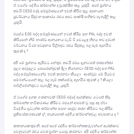
ඒ වගේම දේශීය කර්මාන්ත ද සුරක්ෂිත කළ යුතුයි. අපේ ප්‍රශ්නය
තමයි CESS බද්ද සම්පූර්ණයෙන් ඉවත් කිරීම තුළ අපනයන
ප්‍රවර්ධනය සිදුවන ආකාරය රජය අපට සාක්ෂි සහිතව පැහැදිලි කළ
යුතුයි.
එසේම ESS බද්ද සම්පූර්ණයෙන් ඉවත් කිරීම සහ PAL බද්ද ඉවත්
කිරීමෙන් නිමි භාණ්ඩ ආනයනය වැඩි වී වෙළෙඳ හිඟය තව දුරටත්
වර්ධනය වීමේ අවදානම පිළිබඳව රජය සිදුකළ බලපෑම් ඇඟයීම
කුමක් ද ?
අපි මේ ප්‍රශ්නය ඇසීමට හේතුව තමයි රජය දැනටමත් ජාත්‍යන්තර
මූල්‍ය අරමුදලට පොරොන්දුවක් දීලා තිබෙනවා CESS බද්ද සහ PAL
බද්ද සම්පූර්ණයෙන්ම ඉවත් කරනවා කියලා. ආණ්ඩුව මේ පියවර
සම්බන්ධයෙන් කළ බලපෑම් තක්සේරු ඇඟයීම කුමක් ද ? කියලා
පාර්ලිමේන්තුවට පැහැදිලි කළ යුතුයි.
ඒ වගේම දශක ගණනාවක් CESS බද්දේ ආරක්ෂාව යටතේ තිබූ
කර්මාන්ත නවීකරණය කිරීමට රජයන් අසමත් වූ පසු අද ඒවා
විදේශීය දැවැන්ත කර්මාන්ත සමඟ ඍජුව තරඟ කිරීමට බලකිරීම
ප්‍රතිසංස්කරණයක් ද?, නැතහොත් දේශීය කර්මාන්තවල අවසානය ද ?
කතානයකතුමනි, අපේ අපේ දේශීය කර්මාන්තකරුවන්ගේ ආරක්ෂාව
වෙනුවෙන් රජය වෙත ප්‍රශ්න යොමු කරනවා. අපි දේශීය කර්මාන්ත