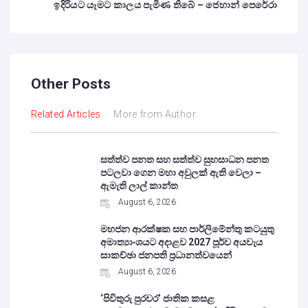
ඉදිරියට යෑමට කාලය පැමිණ තිබේ – ජෙහාන් පෙරේරා
Other Posts
Related Articles
More from Author
සත්ත්ව පනත සහ සත්ත්ව සුභසාධන පනත
පටලවා ගෙන මහා අවුලක් ඇති වෙලා –
ඇමැති ලාල් කාන්ත
August 6, 2026
මහජන ආරක්ෂක සහ පාර්ලිමේන්තු කටයුතු
අමාත්‍යාංශයට අදාළව 2027 පූර්ව අයවැය
සාකච්ඡා ජනපති ප්‍රධානත්වයෙන්
August 6, 2026
‘පිවිතුරු පුරවර’ ජාතික කසළ