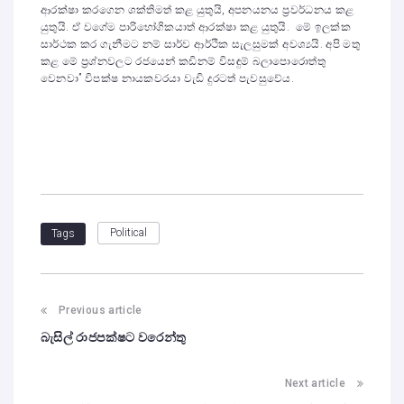
ආරක්ෂා කරගෙන ශක්තිමත් කළ යුතුයි, අපනයනය ප්‍රවර්ධනය කළ
යුතුයි. ඒ වගේම පාරිභෝගිකයාත් ආරක්ෂා කළ යුතුයි. මේ ඉලක්ක
සාර්ථක කර ගැනීමට නම් සාර්ව ආර්ථික සැලසුමක් අවශ්‍යයි. අපි මතු
කළ මේ ප්‍රශ්නවලට රජයෙන් කඩිනම් විසඳුම් බලාපොරොත්තු
වෙනවා” විපක්ෂ නායකවරයා වැඩි දුරටත් පැවසුවේය.
Political
Tags
Previous article
බැසිල් රාජපක්ෂට වරෙන්තු
Next article