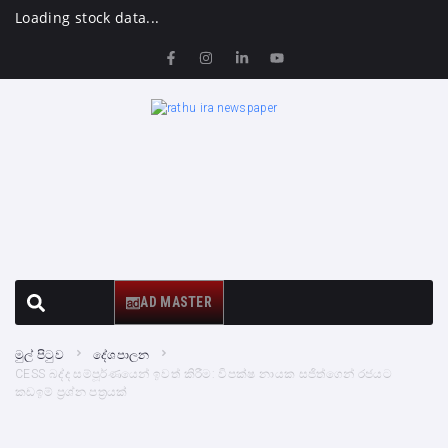
Loading stock data...
AD MASTER
මුල් පිටුව
දේශපාලන
CESS බද්ද සම්පූර්ණයෙන් ඉවත් කිරීම: විපක්ෂ නායක සජිත්ගෙන් රජයට
කඩඉම් ප්‍රශ්න පත්‍රයක්