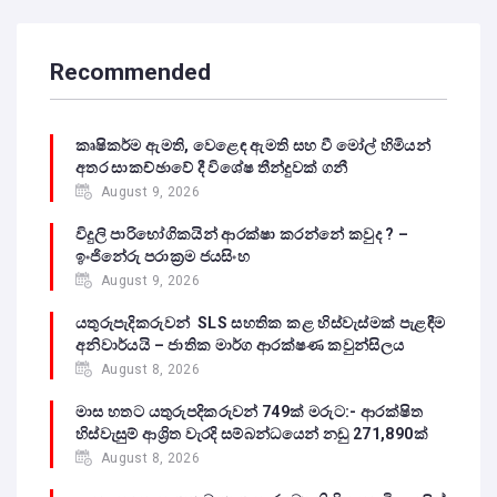
Recommended
කෘෂිකර්ම ඇමති, වෙළෙඳ ඇමති සහ වී මෝල් හිමියන්
අතර සාකච්ඡාවේ දී විශේෂ තීන්දුවක් ගනී
August 9, 2026
විදුලි පාරිභෝගිකයින් ආරක්ෂා කරන්නේ කවුද ? –
ඉංජිනේරු පරාක්‍රම ජයසිංහ
August 9, 2026
යතුරුපැදිකරුවන් SLS සහතික කළ හිස්වැස්මක් පැළඳීම
අනිවාර්යයි – ජාතික මාර්ග ආරක්ෂණ කවුන්සිලය
August 8, 2026
මාස හතට යතුරුපදිකරුවන් 749ක් මරුට:- ආරක්ෂිත
හිස්වැසුම් ආශ්‍රිත වැරදි සම්බන්ධයෙන් නඩු 271,890ක්
August 8, 2026