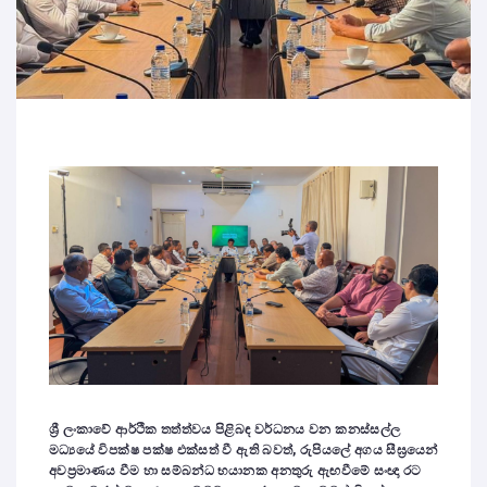
ශ්‍රී ලංකාවේ ආර්ථික තත්ත්වය පිළිබඳ වර්ධනය වන කනස්සල්ල
මධ්‍යයේ විපක්ෂ පක්ෂ එක්සත් වී ඇති බවත්
,
රුපියලේ අගය සීඝ්‍රයෙන්
අවප්‍රමාණය වීම හා සම්බන්ධ භයානක අනතුරු ඇඟවීමේ සංඥා රට