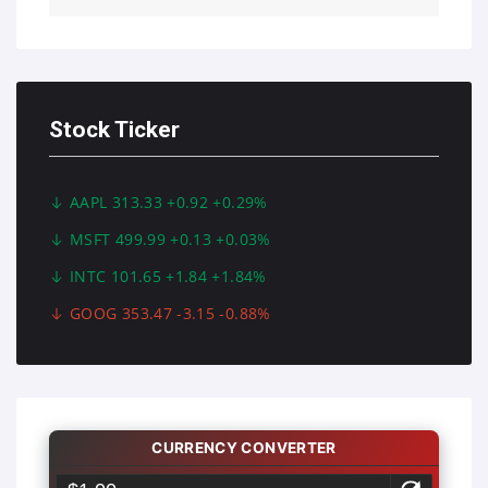
Stock Ticker
AAPL 313.33 +0.92 +0.29%
MSFT 499.99 +0.13 +0.03%
INTC 101.65 +1.84 +1.84%
GOOG 353.47 -3.15 -0.88%