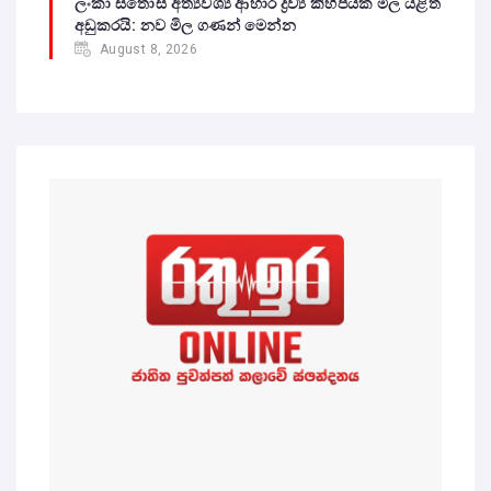
ලංකා සතොස අත්‍යවශ්‍ය ආහාර ද්‍රව්‍ය කිහිපයක මිල යළිත්
අඩුකරයි: නව මිල ගණන් මෙන්න
August 8, 2026