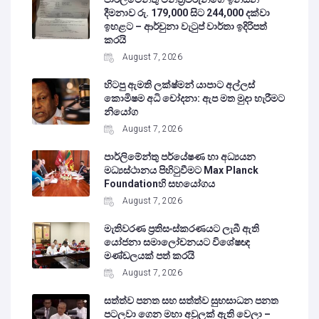
දීමනාව රු. 179,000 සිට 244,000 දක්වා
ඉහළට – ආර්චුනා වැටුප් වාර්තා ඉදිරිපත්
කරයි
August 7, 2026
හිටපු ඇමති ලක්ෂ්මන් යාපාට අල්ලස්
කොමිෂම අධි චෝදනා: ඇප මත මුදා හැරීමට
නියෝග
August 7, 2026
පාර්ලිමේන්තු පර්යේෂණ හා අධ්‍යයන
මධ්‍යස්ථානය පිහිටුවීමට Max Planck
Foundationහි සහයෝගය
August 7, 2026
මැතිවරණ ප්‍රතිසංස්කරණයට ලැබී ඇති
යෝජනා සමාලෝචනයට විශේෂඥ
මණ්ඩලයක් පත් කරයි
August 7, 2026
සත්ත්ව පනත සහ සත්ත්ව සුභසාධන පනත
පටලවා ගෙන මහා අවුලක් ඇති වෙලා –