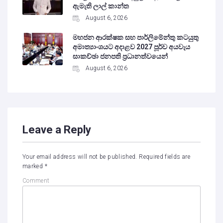
ඇමැති ලාල් කාන්ත
August 6, 2026
මහජන ආරක්ෂක සහ පාර්ලිමේන්තු කටයුතු
අමාත්‍යාංශයට අදාළව 2027 පූර්ව අයවැය
සාකච්ඡා ජනපති ප්‍රධානත්වයෙන්
August 6, 2026
Leave a Reply
Your email address will not be published.
Required fields are
marked
*
Comment