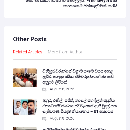
මහා භාණ්ඩාගාරයේ ම‍ංකොල්ලය: Free lawyers ක
තානායකට සිහිකැඳවීමක් කරයි
Other Posts
Related Articles
More from Author
විනිසුරුවරුන්ගේ විශ්‍රාම යාමේ වයස ඉහළ
දැමීම: ත්‍රෛනායික හිමිවරුන්ගෙන් ජනපති
අනුරට ලිපියක්
August 8, 2026
අනුර, රනිල්, සජිත්, නාමල් සහ දිලිත් පසුගිය
ජනාධිපතිවරණයයේදී වැයකර ඇති මුදල් සහ
මැතිවරණ වියදම් නියාමනය – 01 කොටස
August 8, 2026
පාර්ලිමේන්තු මන්ත්‍රීවරුන්ගේ ඉන්ධන