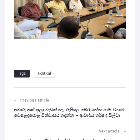
Political
Tags
Previous article
බොරු ෂෝ දාලා වැඩක් නෑ: රුපියල බේර ගන්න නම් වහාම
වෙළෙඳපොළ විශ්වාසය හදන්න – ආචාර්ය හර්ෂ ද සිල්වා
Next article