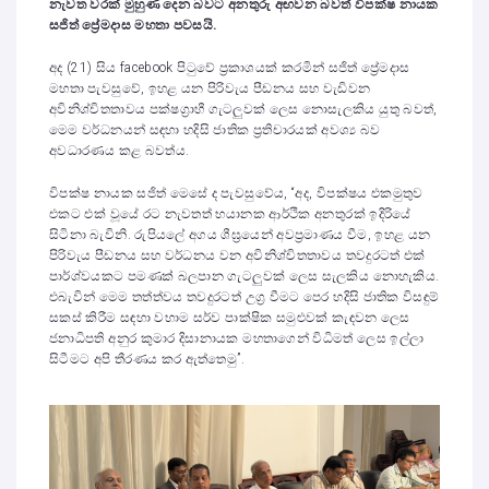
නැවත වරක් මුහුණ දෙන බවට අනතුරු අඟවන බවත් විපක්ෂ නායක
සජිත් ප්‍රේමදාස මහතා පවසයි.
අද (21) සිය facebook පිටුවේ ප්‍රකාශයක් කරමින් සජිත් ප්‍රේමදාස
මහතා පැවසුවේ, ඉහළ යන පිරිවැය පීඩනය සහ වැඩිවන
අවිනිශ්චිතතාවය පක්ෂග්‍රාහී ගැටලුවක් ලෙස නොසැලකිය යුතු බවත්,
මෙම වර්ධනයන් සඳහා හදිසි ජාතික ප්‍රතිචාරයක් අවශ්‍ය බව
අවධාරණය කළ බවත්ය.
විපක්ෂ නායක සජිත් මෙසේ ද පැවසුවේය, “අද, විපක්ෂය එකමුතුව
එකට එක් වූයේ රට නැවතත් භයානක ආර්ථික අනතුරක් ඉදිරියේ
සිටිනා බැවිනි. රුපියලේ අගය ශීඝ්‍රයෙන් අවප්‍රමාණය වීම, ඉහළ යන
පිරිවැය පීඩනය සහ වර්ධනය වන අවිනිශ්චිතතාවය තවදුරටත් එක්
පාර්ශ්වයකට පමණක් බලපාන ගැටලුවක් ලෙස සැලකිය නොහැකිය.
එබැවින් මෙම තත්ත්වය තවදුරටත් උග්‍ර වීමට පෙර හදිසි ජාතික විසඳුම්
සකස් කිරීම සඳහා වහාම සර්ව පාක්ෂික සමුළුවක් කැඳවන ලෙස
ජනාධිපති අනුර කුමාර දිසානායක මහතාගෙන් විධිමත් ලෙස ඉල්ලා
සිටීමට අපි තීරණය කර ඇත්තෙමු”.