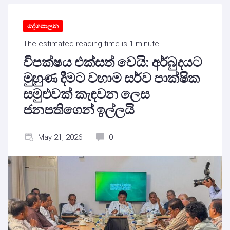
දේශපාලන
The estimated reading time is 1 minute
විපක්ෂය එක්සත් වෙයි: අර්බුදයට
මුහුණ දීමට වහාම සර්ව පාක්ෂික
සමුළුවක් කැඳවන ලෙස
ජනපතිගෙන් ඉල්ලයි
May 21, 2026
0