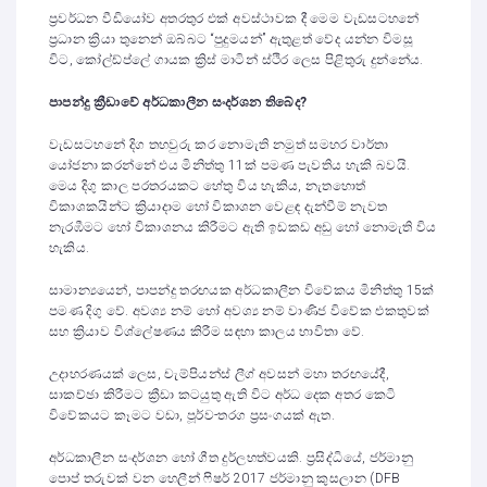
ප්‍රවර්ධන වීඩියෝව අතරතුර එක් අවස්ථාවක දී මෙම වැඩසටහනේ
ප්‍රධාන ක්‍රියා තුනෙන් ඔබ්බට “පුදුමයන්” ඇතුළත් වේද යන්න විමසූ
විට, කෝල්ඩ්ප්ලේ ගායක ක්‍රිස් මාටින් ස්ථිර ලෙස පිළිතුරු දුන්නේය.
පාපන්දු ක්‍රීඩාවේ අර්ධකාලීන සංදර්ශන තිබේද
?
වැඩසටහනේ දිග තහවුරු කර නොමැති නමුත් සමහර වාර්තා
යෝජනා කරන්නේ එය මිනිත්තු 11ක් පමණ පැවතිය හැකි බවයි.
මෙය දිගු කාල පරතරයකට හේතු විය හැකිය, නැතහොත්
විකාශකයින්ට ක්‍රියාදාම හෝ විකාශන වෙළඳ දැන්වීම් නැවත
නැරඹීමට හෝ විකාශනය කිරීමට ඇති ඉඩකඩ අඩු හෝ නොමැති විය
හැකිය.
සාමාන්‍යයෙන්, පාපන්දු තරඟයක අර්ධකාලීන විවේකය මිනිත්තු 15ක්
පමණ දිගු වේ. අවශ්‍ය නම් හෝ අවශ්‍ය නම් වාණිජ විවේක එකතුවක්
සහ ක්‍රියාව විශ්ලේෂණය කිරීම සඳහා කාලය භාවිතා වේ.
උදාහරණයක් ලෙස, චැම්පියන්ස් ලීග් අවසන් මහා තරඟයේදී,
සාකච්ඡා කිරීමට ක්‍රීඩා කටයුතු ඇති විට අර්ධ දෙක අතර කෙටි
විවේකයට කෑමට වඩා, පූර්ව-තරග ප්‍රසංගයක් ඇත.
අර්ධකාලීන සංදර්ශන හෝ ගීත දුර්ලභත්වයකි. ප්‍රසිද්ධියේ, ජර්මානු
පොප් තරුවක් වන හෙලීන් ෆිෂර් 2017 ජර්මානු කුසලාන (DFB