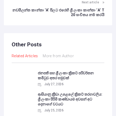
Next article
නවසීලන්ත කාන්තා ‘A‘ පිලට එරෙහි ශ්‍රී ලංකා කාන්තා ‘A‘ T
20 සංචිතය නම් කරයි
Other Posts
Related Articles
More from Author
ජනපති සහ ශ්‍රී ලංකා ක්‍රිකට් පරිවර්තන
කමිටුව අතර හමුවක්
July 27, 2026
ආසියානු ක්‍රීඩා උළෙලේ ක්‍රිකට් තරගාවලිය:
ශ්‍රී ලංකා පිරිමි කණ්ඩායම අවසන් අට
දෙනාගේ වටයට
July 25, 2026