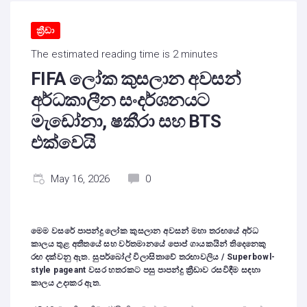
ක්‍රීඩා
The estimated reading time is 2 minutes
FIFA ලෝක කුසලාන අවසන්
අර්ධකාලීන සංදර්ශනයට
මැඩෝනා, ෂකීරා සහ BTS
එක්වෙයි
May 16, 2026
0
මෙම වසරේ පාපන්දු ලෝක කුසලාන අවසන් මහා තරඟයේ අර්ධ
කාලය තුළ අතීතයේ සහ වර්තමානයේ පොප් ගායකයින් තිදෙනෙකු
රඟ දක්වනු ඇත. සුපර්බෝල් විලාසිතාවේ තරඟාවලිය / Superbowl-
style pageant වසර හතරකට පසු පාපන්දු ක්‍රීඩාව රසවිඳීම සඳහා
කාලය උදාකර ඇත.