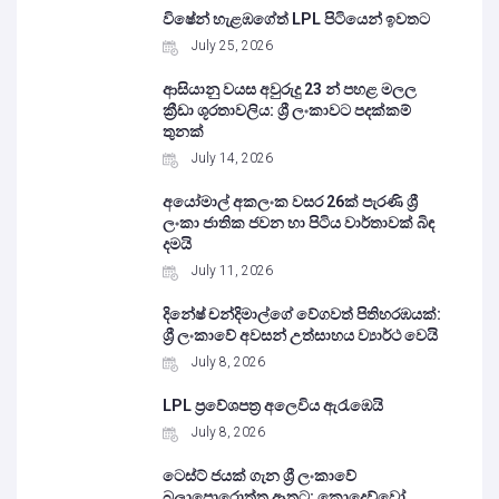
විෂේන් හැළඹගේත් LPL පිටියෙන් ඉවතට
July 25, 2026
ආසියානු වයස අවුරුදු 23 න් පහළ මලල
ක්‍රීඩා ශූරතාවලිය: ශ්‍රී ලංකාවට පදක්කම්
තුනක්
July 14, 2026
අයෝමාල් අකලංක වසර 26ක් පැරණි ශ්‍රී
ලංකා ජාතික ජවන හා පිටිය වාර්තාවක් බිඳ
දමයි
July 11, 2026
දිනේෂ් චන්දිමාල්ගේ වේගවත් පිතිහරඹයක්:
ශ්‍රී ලංකාවේ අවසන් උත්සාහය ව්‍යාර්ථ වෙයි
July 8, 2026
LPL ප්‍රවේශපත්‍ර අලෙවිය ඇරැඹෙයි
July 8, 2026
ටෙස්ට් ජයක් ගැන ශ්‍රී ලංකාවේ
බලාපොරොත්තු ඈතට: කොදෙව්වෝ