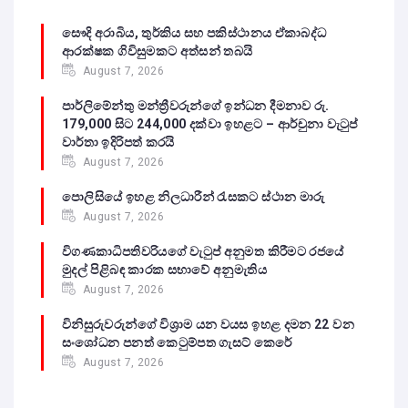
සෞදි අරාබිය, තුර්කිය සහ පකිස්ථානය ඒකාබද්ධ
ආරක්ෂක ගිවිසුමකට අත්සන් තබයි
August 7, 2026
පාර්ලිමේන්තු මන්ත්‍රීවරුන්ගේ ඉන්ධන දීමනාව රු.
179,000 සිට 244,000 දක්වා ඉහළට – ආර්චුනා වැටුප්
වාර්තා ඉදිරිපත් කරයි
August 7, 2026
පොලිසියේ ඉහළ නිලධාරීන් රැසකට ස්ථාන මාරු
August 7, 2026
විගණකාධිපතිවරියගේ වැටුප් අනුමත කිරීමට රජයේ
මුදල් පිළිබඳ කාරක සභාවේ අනුමැතිය
August 7, 2026
විනිසුරුවරුන්ගේ විශ්‍රාම යන වයස ඉහළ දමන 22 වන
සංශෝධන පනත් කෙටුම්පත ගැසට් කෙරේ
August 7, 2026