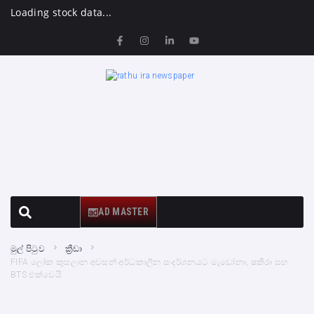
Loading stock data...
AD MASTER
මුල් පිටුව
ක්‍රීඩා
FIFA ලෝක කුසලාන අවසන් අර්ධකාලීන සංදර්ශනයට මැඩෝනා, ෂකීරා සහ
BTS එක්වෙයි