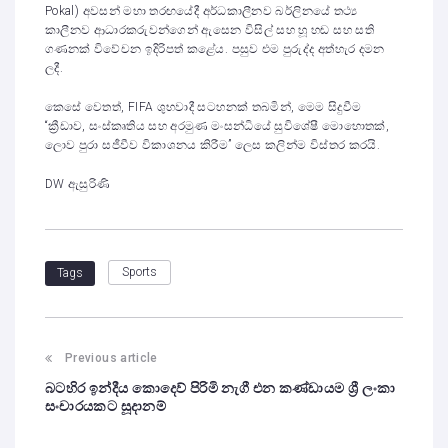
Pokal) අවසන් මහා තරඟයේදී අර්ධකාලීනව බර්ලිනයේ තථ්‍ය
කාලීනව ආධාරකරුවන්ගෙන් ඇසෙන විසිල් සහ හූ හඬ සහ සති
ගණනක් විවේචන ඉදිරිපත් කළේය. පසුව එම පුරුද්ද අත්හැර දමන
ලදී.
කෙසේ වෙතත්, FIFA ශුභවාදී සටහනක් තබමින්, මෙම සිදුවීම
“ක්‍රීඩාව, සංස්කෘතිය සහ අරමුණ මංසන්ධියේ සුවිශේෂී මොහොතක්,
ලොව පුරා සජීවීව විකාශනය කිරීම” ලෙස කලින්ම විස්තර කරයි.
DW ඇසුරිණි
Sports
Tags
Previous article
බටහිර ඉන්දීය කොදෙව් පිරිමි නැගී එන කණ්ඩායම ශ්‍රී ලංකා
සංචාරයකට සූදානම්