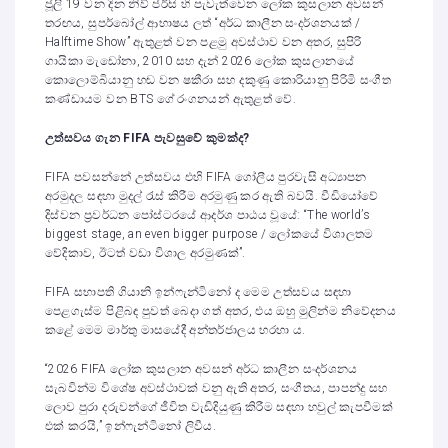
ජූලි 19 වන දින නිව් ජර්සි හි පැවැත්වෙන ලෝක කුසලාන අවසන්
තරඟය, සුපර්බෝල් ආභාෂය ලත් “අර්ධ කාලීන සංදර්ශනයක් /
Halftime Show” ඇතුළත් වන පළමු අවස්ථාව වන අතර, සුපිරි
ගායිකා මැඩෝනා, 2010 සහ දැන් 2026 ලෝක කුසලානයේ
කොලොම්බියානු හඬ වන ෂකීරා සහ දකුණු කොරියානු පිරිමි සංගීත
කණ්ඩායම වන BTS ගේ රංගනයන් ඇතුළත් වේ.
උත්සවය ගැන
FIFA
පැවසුවේ කුමක්ද
?
FIFA පවසන්නේ උත්සවය එහි FIFA ගෝලීය පුරවැසි අධ්‍යාපන
අරමුදල සඳහා මුදල් රැස් කිරීම අරමුණු කර ඇති බවයි. වීඩියෝවේ
දිස්වන ප්‍රවර්ධන පෝස්ටරයේ ආදර්ශ පාඨය වූයේ: “The world’s
biggest stage, an even bigger purpose / ලෝකයේ විශාලතම
වේදිකාව, ඊටත් වඩා විශාල අරමුණක්”.
FIFA සභාපති ගියානි ඉන්ෆැන්ටිනෝ ද මෙම උත්සවය සඳහා
පෙළගැස්ම පිළිබඳ පුවත් බෙදා ගත් අතර, එය ඔහු මුලින්ම නිවේදනය
කළේ මෙම මාර්තු මාසයේදී අන්තර්ජාලය හරහා ය.
“2026 FIFA ලෝක කුසලාන අවසන් අර්ධ කාලීන සංදර්ශනය
සැබවින්ම විශේෂ අවස්ථාවක් වනු ඇති අතර, සංගීතය, පාපන්දු සහ
ලොව පුරා දරුවන්ගේ ජීවිත වැඩිදියුණු කිරීම සඳහා හවුල් කැපවීමක්
එක් කරයි,” ඉන්ෆැන්ටිනෝ ලිවීය.