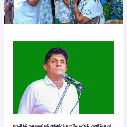
ආණමඩුව ආසනයේ නවගත්තේගම ප්‍රදේශීය ලේකම් කොට්ටාසයේ