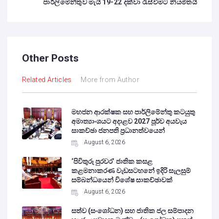
පාර්ලිමේන්තුව මැයි 19-22 දක්වා රැස්වීමට නියමිතයි
Other Posts
Related Articles
More from Author
මහජන ආරක්ෂක සහ පාර්ලිමේන්තු කටයුතු
අමාත්‍යාංශයට අදාළව 2027 පූර්ව අයවැය
සාකච්ඡා ජනපති ප්‍රධානත්වයෙන්
August 6, 2026
‘පිවිතුරු පුරවර’ ජාතික කසළ
කළමනාකරණ වැඩසටහනේ ඉදිරි සැලසුම්
සම්බන්ධයෙන් විශේෂ සාකච්ඡාවක්
August 6, 2026
සත්ව (සංශෝධන) සහ ජාතික ජල සම්පාදන