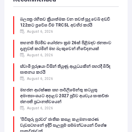
බලපත්‍ර රහිතව ක්‍රියාත්මක වන තවත් සූදු වෙබ් අඩවි
122කට ප්‍රවේශ වීම TRCSL අවහිර කරයි
August 6, 2026
තහනම් පිරමීඩ යෝජනා ක්‍රම 26ක් පිළිබඳව ජනතාව
දැනුවත් කරමින් මහ බැංකුවෙන් නිවේදනයක්
August 6, 2026
ස්වාමි පුරුෂයා විසින් තියුණු ආයුධයකින් පහරදී බිරිඳ
ඝාතනය කරයි
August 6, 2026
මහජන ආරක්ෂක සහ පාර්ලිමේන්තු කටයුතු
අමාත්‍යාංශයට අදාළව 2027 පූර්ව අයවැය සාකච්ඡා
ජනපති ප්‍රධානත්වයෙන්
August 6, 2026
‘පිවිතුරු පුරවර’ ජාතික කසළ කළමනාකරණ
වැඩසටහනේ ඉදිරි සැලසුම් සම්බන්ධයෙන් විශේෂ
සාකච්ඡාවක්