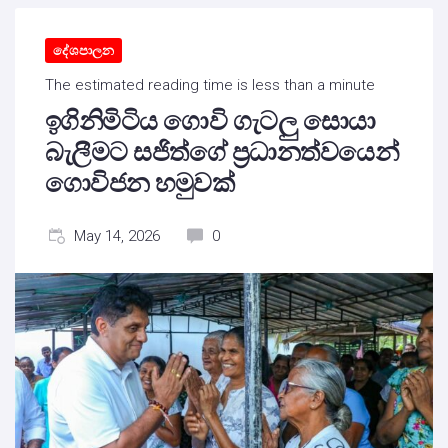
දේශපාලන
The estimated reading time is less than a minute
ඉගිනිමිටිය ගොවි ගැටලු සොයා
බැලීමට සජිත්ගේ ප්‍රධානත්වයෙන්
ගොවිජන හමුවක්
May 14, 2026
0