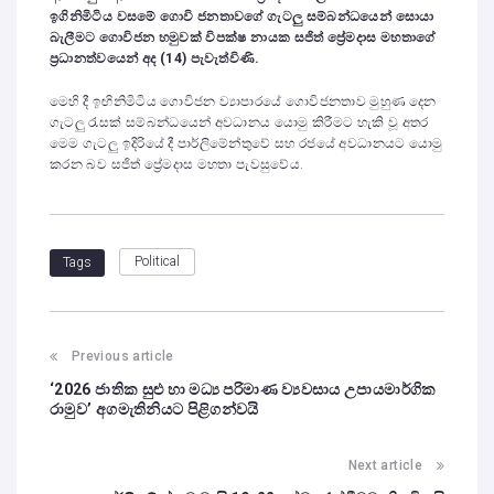
ඉගිනිමිටිය වසමේ ගොවි ජනතාවගේ ගැටලු සම්බන්ධයෙන් සොයා
බැලීමට ගොවිජන හමුවක් විපක්ෂ නායක සජිත් ප්‍රේමදාස මහතාගේ
ප්‍රධානත්වයෙන් අද (14) පැවැත්විණි.
මෙහි දී ඉඟිනිමිටිය ගොවිජන ව්‍යාපාරයේ ගොවිජනතාව මුහුණ දෙන
ගැටලු රැසක් සම්බන්ධයෙන් අවධානය යොමු කිරීමට හැකි වූ අතර
මෙම ගැටලු ඉදිරියේ දී පාර්ලිමේන්තුවේ සහ රජයේ අවධානයට යොමු
කරන බව සජිත් ප්‍රේමදාස මහතා පැවසුවේය.
Political
Tags
Previous article
‘2026 ජාතික සුළු හා මධ්‍ය පරිමාණ ව්‍යවසාය උපායමාර්ගික
රාමුව’ අගමැතිනියට පිළිගන්වයි
Next article