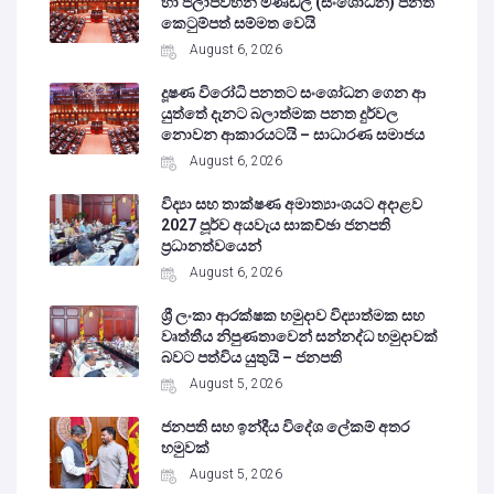
හා ජලාපවහන මණ්ඩල (සංශෝධන) පනත්
කෙටුම්පත් සම්මත වෙයි
August 6, 2026
දූෂණ විරෝධි පනතට සංශෝධන ගෙන ආ
යුත්තේ දැනට බලාත්මක පනත දුර්වල
නොවන ආකාරයටයි – සාධාරණ සමාජය
August 6, 2026
විද්‍යා සහ තාක්ෂණ අමාත්‍යාංශයට අදාළව
2027 පූර්ව අයවැය සාකච්ඡා ජනපති
ප්‍රධානත්වයෙන්
August 6, 2026
ශ්‍රී ලංකා ආරක්ෂක හමුදාව විද්‍යාත්මක සහ
වෘත්තීය නිපුණතාවෙන් සන්නද්ධ හමුදාවක්
බවට පත්විය යුතුයි – ජනපති
August 5, 2026
ජනපති සහ ඉන්දීය විදේශ ලේකම් අතර
හමුවක්
August 5, 2026