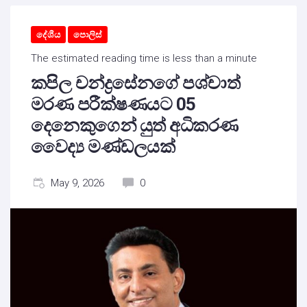
දේශීය
පොලිස්
The estimated reading time is less than a minute
කපිල චන්ද්‍රසේනගේ පශ්චාත්
මරණ පරීක්ෂණයට 05
දෙනෙකුගෙන් යුත් අධිකරණ
වෛද්‍ය මණ්ඩලයක්
May 9, 2026
0