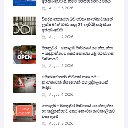
අත්අඩංගුවට ගැනීමට මහජන සහාය පතයි
August 6, 2026
විදේශ ගතකරන බව පවසා කාන්තාවකගේ
ලක්ෂ 64ක් වංචා කළ 21 හැවිරිදි තරුණයා
අත්අඩංගුවට
August 4, 2026
මහනුවර – කොළඹ මාර්ගයේ ගනේතැන්න
– කඩුගන්නාව අතර කොටස යළි රථ වාහන
ධාවනයට
August 4, 2026
මොරහේනගම නිවසක් නාය යයි –
කාන්තාවක් තිදෙනෙක් සහ පුද්ගලයෙක්
මරුට
August 4, 2026
කොළඹ – මහනුවර මාර්ගයේ ගනේතැන්න
හා කඩුගන්නාව අතර කොටස තාවකාලිකව
වසා දැමේ
August 3, 2026