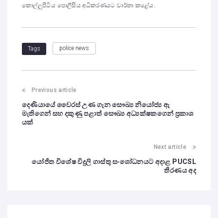
කොල්ලුපිටිය පොලිසිය අධිකරණයට වාර්තා කළේය.
police news
Tags
Previous article
දෙණියායේ වෛරස් උණ ගැන සෞඛ්‍ය නියෝජ්‍ය ඇ
මැතිගෙන් සහ දකුණු පළාත් සෞඛ්‍ය අධ්‍යක්ෂකගෙන් ප්‍රකාශ
යක්
Next article
යෝජිත විශේෂ විදුලි ගාස්තු සංශෝධනයට අදාළ PUCSL
තීරණය අද