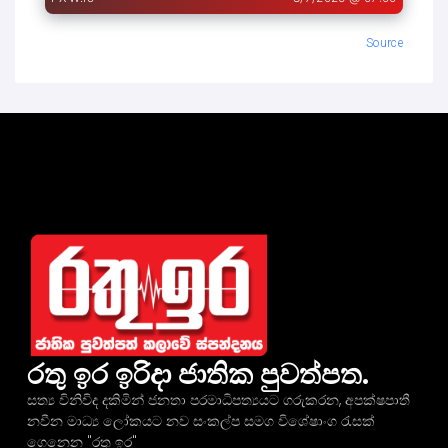
Source
රතු ඉර ඉරිදා ජාතික පුවත්පත.
සත්‍ය විනිවිද දකිමින් ජනතා පරමාධිපත්‍යයට ගරුකරන, අපක්ෂපාතී
නවීන මාධ්‍ය ලෝකයට නව සංකල්ප සමග විශේෂාංග රැසක්
ගෙනෙන "රතු ඉර"