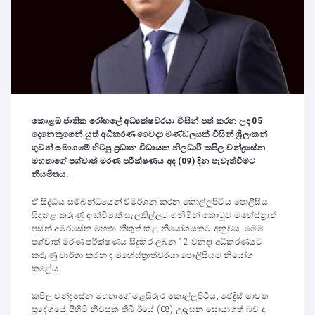
කොළඹ ජාතික රෝහලේ අධ්‍යක්ෂවරයා විසින් පත් කරන ලද 05
දෙනෙකුගෙන් යුත් අධිකරණ වෛද්‍ය මණ්ඩලයක් විසින් ශ්‍රීලංකන්
ගුවන් සමාගමේ හිටපු ප්‍රධාන විධායක නිලධාරී කපිල චන්ද්‍රසේන
මහතාගේ පශ්චාත් මරණ පරීක්ෂණය අද (09) දින පැවැත්වීමට
නියමිතය.
ඒ සිද්ධිය සම්බන්ධයෙන් විමර්ශන කරන කොල්ලුපිටිය පොලිසිය
සිදුකළ කරුණු දැක්වීමක් සැලකිල්ලට ගනිමින් කොටුව මහේස්ත්‍රාත්
පසන් අමරසේන මහතා නිකුත් කළ නියෝගයකට අනුවය. මෙම
පශ්චාත් මරණ පරීක්ෂණය සිදුකර ලබන 12 වනදා අධිකරණයට
කරුණු වාර්තා කරන ද මහේස්ත්‍රාත්වරයා පොලිසියට නියෝග
කළේය.
කපිල චන්ද්‍රසේන මහතාගේ මළසිරුර කොල්ලුපිටිය, පේද්‍රිස් මාවත
ප්‍රදේශයේ පිහිටි නිවසක තිබී ඊයේ (08) උදෑසන සොයාගත් බව ද