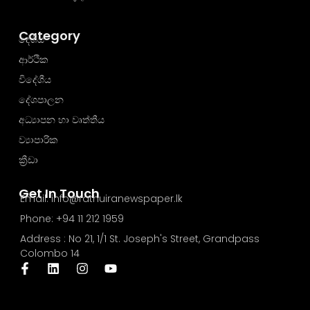
Category
දේශීය
ආර්ථික
විදේශීය
දේශපාලන
අධ්‍යාපන හා වෘත්තීය
ව්‍යාපාරික
ක්‍රීඩා
Get In Touch
Email: info@rathuiranewspaper.lk
Phone: +94 11 212 1959
Address : No 21, 1/1 St. Joseph's Street, Grandpass
Colombo 14