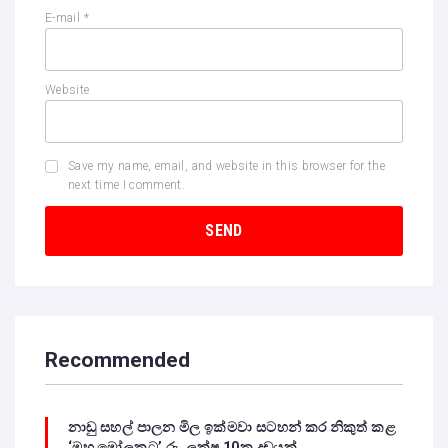
E-mail
*
Website
Save my name, email, and website in this browser for the
next time I comment.
Recommended
නාඩු සහල් පාලන මිල ඉක්මවා සටහන් කර නිකුත් කළ
‘මහ මෝලකට’ රු. ලක්ෂ 10ක දඩයක්