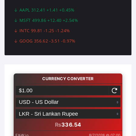
AAPL 312.41 +1.41 +0.45%
MSFT 499.86 +12.40 +2.54%
INTC 99.81 -1.25 -1.24%
GOOG 356.62 -3.51 -0.97%