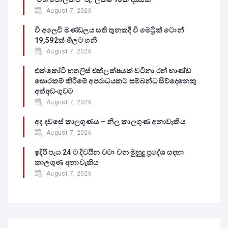
August 7, 2026
වී අලෙවි මණ්ඩලය සති තුනකදී වී මෙට්‍රික් ටොන්
19,592ක් මිලට ගනී
August 7, 2026
එක්කෝටි හතලිස් එක්ලක්ෂයක් වටිනා රන් භාණ්ඩ
සොරකම් කිරීමේ අපරාධයකට සම්බන්ධ සිව්දෙනෙකු
අත්අඩංගුවට
August 7, 2026
අද දවසේ කාලගුණය – නිල කාලගුණ අනාවැකිය
August 7, 2026
ඉදිරි පැය 24 ට දිවයින වටා වන මුහුදු ප්‍රදේශ සඳහා
කාලගුණ අනාවැකිය
August 7, 2026