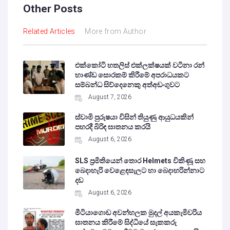
Other Posts
Related Articles
More from Author
එක්කෝටි හතලිස් එක්ලක්ෂයක් වටිනා රන්
භාණ්ඩ සොරකම් කිරීමේ අපරාධයකට
සම්බන්ධ සිව්දෙනෙකු අත්අඩංගුවට
August 7, 2026
ස්වාමි පුරුෂයා විසින් තියුණු ආයුධයකින්
පහරදී බිරිඳ ඝාතනය කරයි
August 6, 2026
SLS ප්‍රමිතියෙන් තොර Helmets විකිණූ සහ
බෙදාහැරි වෙළෙඳසැලට හා බෙදාහරින්නාට
දඩ
August 6, 2026
මීටියාගොඩ අවන්හලක මුදල් අයකැමිවරිය
ඝාතනය කිරීමේ සිද්ධියේ සැකකරු