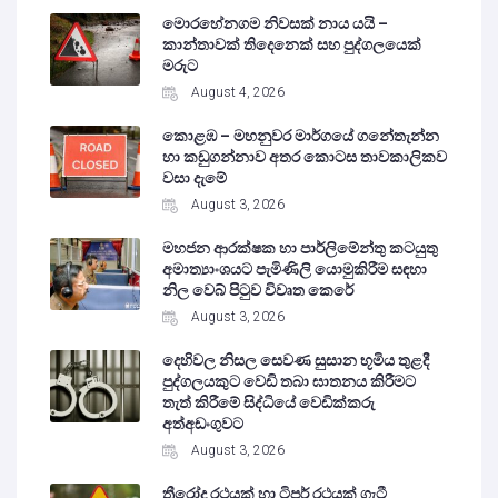
මොරහේනගම නිවසක් නාය යයි –
කාන්තාවක් තිදෙනෙක් සහ පුද්ගලයෙක්
මරුට
August 4, 2026
කොළඹ – මහනුවර මාර්ගයේ ගනේතැන්න
හා කඩුගන්නාව අතර කොටස තාවකාලිකව
වසා දැමේ
August 3, 2026
මහජන ආරක්ෂක හා පාර්ලිමේන්තු කටයුතු
අමාත්‍යාංශයට පැමිණිලි යොමුකිරීම සඳහා
නිල වෙබ් පිටුව විවෘත කෙරේ
August 3, 2026
දෙහිවල නිසල සෙවණ සුසාන භූමිය තුළදී
පුද්ගලයකුට වෙඩි තබා ඝාතනය කිරීමට
තැත් කිරීමේ සිද්ධියේ වෙඩික්කරු
අත්අඩංගුවට
August 3, 2026
ත්‍රීරෝද රථයක් හා ටිපර් රථයක් ගැටී