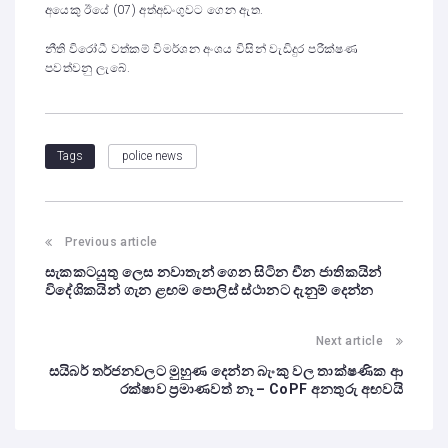
අයෙකු ඊයේ (07) අත්අඩංගුවට ගෙන ඇත.
නීති විරෝධී වත්කම් විමර්ශන අංශය විසින් වැඩිදුර පරීක්ෂණ
පවත්වනු ලැබේ.
police news
Tags
Previous article
සැකකටයුතු ලෙස නවාතැන් ගෙන සිටින චීන ජාතිකයින්
විදේශිකයින් ගැන ළඟම පොලිස් ස්ථානට දැනුම් දෙන්න
Next article
සයිබර් තර්ජනවලට මුහුණ දෙන්න බැංකු වල තාක්ෂණික ආ
රක්ෂාව ප්‍රමාණවත් නෑ – CoPF අනතුරු අඟවයි