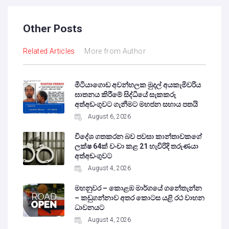
Other Posts
Related Articles
More from Author
මීටියාගොඩ අවන්හලක මුදල් අයකැමිවරිය
ඝාතනය කිරීමේ සිද්ධියේ සැකකරු
අත්අඩංගුවට ගැනීමට මහජන සහාය පතයි
August 6, 2026
විදේශ ගතකරන බව පවසා කාන්තාවකගේ
ලක්ෂ 64ක් වංචා කළ 21 හැවිරිදි තරුණයා
අත්අඩංගුවට
August 4, 2026
මහනුවර – කොළඹ මාර්ගයේ ගනේතැන්න
– කඩුගන්නාව අතර කොටස යළි රථ වාහන
ධාවනයට
August 4, 2026