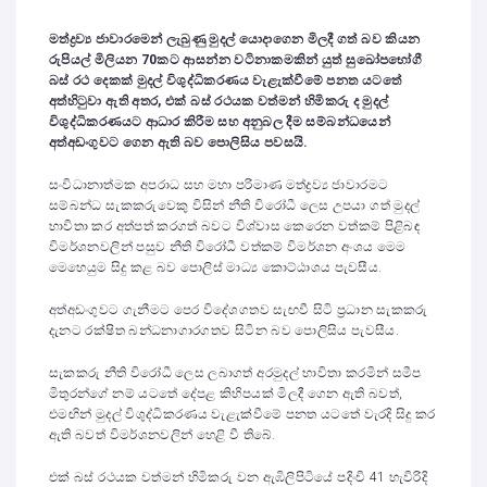
මත්ද්‍රව්‍ය ජාවාරමෙන් ලැබුණු මුදල් යොදාගෙන මිලදී ගත් බව කියන
රුපියල් මිලියන
70
කට ආසන්න වටිනාකමකින් යුත් සුඛෝපභෝගී
බස් රථ දෙකක් මුදල් විශුද්ධිකරණය වැළැක්වීමේ පනත යටතේ
අත්හිටුවා ඇති අතර
,
එක් බස් රථයක වත්මන් හිමිකරු ද මුදල්
විශුද්ධිකරණයට ආධාර කිරීම සහ අනුබල දීම සම්බන්ධයෙන්
අත්අඩංගුවට ගෙන ඇති බව පොලිසිය පවසයි.
සංවිධානාත්මක අපරාධ සහ මහා පරිමාණ මත්ද්‍රව්‍ය ජාවාරමට
සම්බන්ධ සැකකරුවෙකු විසින් නීති විරෝධී ලෙස උපයා ගත් මුදල්
භාවිතා කර අත්පත් කරගත් බවට විශ්වාස කෙරෙන වත්කම් පිළිබඳ
විමර්ශනවලින් පසුව නීති විරෝධී වත්කම් විමර්ශන අංශය මෙම
මෙහෙයුම සිදු කළ බව පොලිස් මාධ්‍ය කොට්ඨාශය පැවසීය.
අත්අඩංගුවට ගැනීමට පෙර විදේශගතව සැඟවී සිටි ප්‍රධාන සැකකරු
දැනට රක්ෂිත බන්ධනාගාරගතව සිටින බව පොලිසිය පැවසීය.
සැකකරු නීති විරෝධී ලෙස ලබාගත් අරමුදල් භාවිතා කරමින් සමීප
මිතුරන්ගේ නම් යටතේ දේපළ කිහිපයක් මිලදී ගෙන ඇති බවත්,
එමඟින් මුදල් විශුද්ධිකරණය වැළැක්වීමේ පනත යටතේ වැරදි සිදු කර
ඇති බවත් විමර්ශනවලින් හෙළි වී තිබේ.
එක් බස් රථයක වත්මන් හිමිකරු වන ඇඹිලිපිටියේ පදිංචි 41 හැවිරිදි