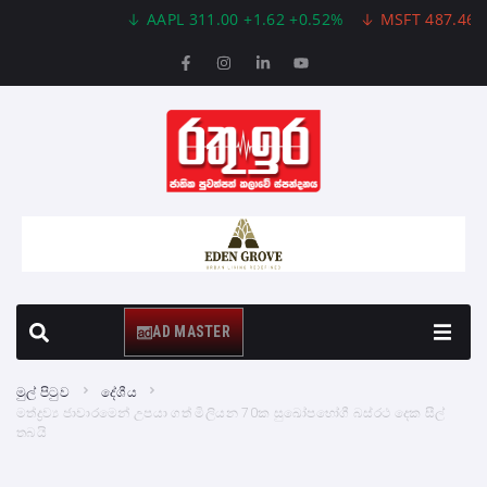
AAPL 311.00 +1.62 +0.52%
MSFT 487.46 -5.35
AD MASTER
මුල් පිටුව
දේශීය
මත්ද්‍රව්‍ය ජාවාරමෙන් උපයා ගත් මිලියන 70ක සුඛෝපභෝගී බස්රථ දෙක සීල්
තබයි