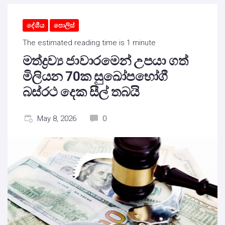
දේශීය
පොලිස්
The estimated reading time is 1 minute
මත්ද්‍රව්‍ය ජාවාරමෙන් උපයා ගත්
මිලියන 70ක සුඛෝපභෝගී
බස්රථ දෙක සීල් තබයි
May 8, 2026
0