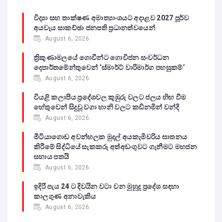
විද්‍යා සහ තාක්ෂණ අමාත්‍යාංශයට අදාළව 2027 පූර්ව
අයවැය සාකච්ඡා ජනපති ප්‍රධානත්වයෙන්
August 6, 2026
ත්‍රිකුණාමලයේ ගොවීන්ට ගොවිජන සංවර්ධන
දෙපාර්තමේන්තුවෙන් ‘ස්මාර්ට් වාරිමාර්ග පහසුකම්‘
August 6, 2026
වියළි කලාපීය ප්‍රදේශවල කුඹුරු වලට ජලය හිඟ වීම
හේතුවෙන් සිදුවූ වගා හානි වලට කඩිනමින් වන්දි
August 6, 2026
මීටියාගොඩ අවන්හලක මුදල් අයකැමිවරිය ඝාතනය
කිරීමේ සිද්ධියේ සැකකරු අත්අඩංගුවට ගැනීමට මහජන
සහාය පතයි
August 6, 2026
ඉදිරි පැය 24 ට දිවයින වටා වන මුහුදු ප්‍රදේශ සඳහා
කාලගුණ අනාවැකිය
August 6, 2026