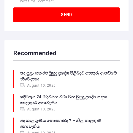
next time I comment.
Recommended
තද සුළං සහ රළු මුහුදු ප්‍රදේශ පිළිබඳව අනතුරු ඇඟවීමේ
නිවේදනය
August 10, 2026
ඉදිරි පැය 24 ට දිවයින වටා වන මුහුදු ප්‍රදේශ සඳහා
කාලගුණ අනාවැකිය
August 10, 2026
අද කාලගුණය කොහොමද ? – නිල කාලගුණ
අනාවැකිය
August 10, 2026