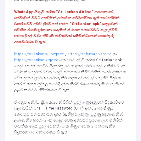
WhatsApp ගිණුම් හරහා “Sri Lankan Airline” ආයතනයේ
සේවාවක් බවට අඟවමින් දුරකථන සම්බන්ධතා ඇති කරගනිමින්
ව්‍යාජ වෙබ් අඩවි ත්‍රිත්වයක් හරහා “Sri Lankan.apk” යනුවෙන්
පවතින ජංගම දුරකථන යෙදුමක් ස්ථාපනය කරවීමට සැලැස්වීම
හරහා මුදල් වංචා කිරීමේ ජාවාරමක් සම්බන්ධයෙන් තොරතුරු
අනාවරණය වී ඇත.
https://srilankan.wuozgo.cc
,
https://srilankan.vaco.cc
හා
https://srilankan.krgo.cc
යන වෙබ් අඩවි හරහා Sri Lankan.apk
යෙදුම භාගත කරවීම සිදුකරනු ලබන අතර මෙම යෙදුම අනිශ්ඨ බැංකු
ට්‍රෝජන් යෙදුමක් බවත් යෙදුම ස්ථාපනය කිරීම මඟින් ජංගම දුරකථන
වෙත දුරස්ථ ප්‍රවේශය ලබාගැනීම සඳහා අවසර ලබා ගැනීම සිදුවන
අතර ඒ හරහා පුද්ගල සංවේදී දත්ත නිරාවරණය කරගැනීමේ හැකියාව
ලැබෙන බවට නිරීක්ෂණය වී ඇත.
ඒ අනුව අනිශ්ඨ ක්‍රියාකරුවන් විසින් මුදල් ගණුදෙනුවක් සිදුකරවීමට
සලස්වමින් One – Time Password (OTP) අංක, බැංකු ගිණුම්
තොරතුරු සහ සත්‍යාපන දත්ත (ඇඟිලි සලකුණු, මුහුණු හඳුනාගැනීම)
ලබාගැනීම හරහා බැංකු යෙදුම් වෙත අනවසර ප්‍රවේශ ලබා ගනිමින්
වංචනික ලෙස මුදල් වෙනත් බැංකු ගිණුම් වෙත බැර කරගැනීම
සිදුකරන බව අනාවරණය වී ඇත.