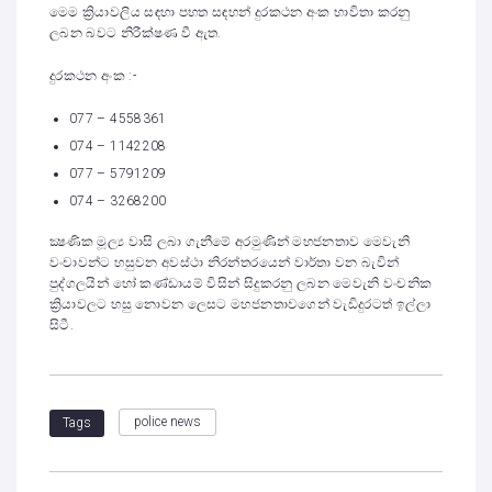
මෙම ක්‍රියාවලිය සඳහා පහත සඳහන් දුරකථන අංක භාවිතා කරනු
ලබන බවට නිරීක්ෂණ වී ඇත.
දුරකථන අංක :-
077 – 4558361
074 – 1142208
077 – 5791209
074 – 3268200
ක්‍ෂණික මූල්‍ය වාසි ලබා ගැනීමේ අරමුණින් මහජනතාව මෙවැනි
වංචාවන්ට හසුවන අවස්ථා නිරන්තරයෙන් වාර්තා වන බැවින්
පුද්ගලයින් හෝ කණ්ඩායම් විසින් සිදුකරනු ලබන මෙවැනි වංචනික
ක්‍රියාවලට හසු නොවන ලෙසට මහජනතාවගෙන් වැඩිදුරටත් ඉල්ලා
සිටී.
police news
Tags