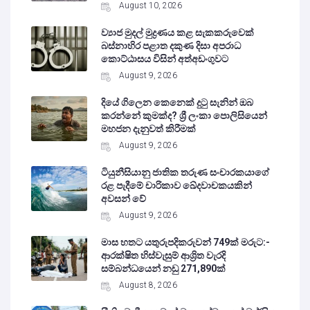
August 10, 2026
ව්‍යාජ මුදල් මුද්‍රණය කළ සැකකරුවෙක්
බස්නාහිර පළාත දකුණ දිසා අපරාධ
කොට්ඨාසය විසින් අත්අඩංගුවට
August 9, 2026
දියේ ගිලෙන කෙනෙක් දුටු සැනින් ඔබ
කරන්නේ කුමක්ද? ශ්‍රී ලංකා පොලිසියෙන්
මහජන දැනුවත් කිරීමක්
August 9, 2026
ටියුනීසියානු ජාතික තරුණ සංචාරකයාගේ
රළ පැදීමේ චාරිකාව ඛේදවාචකයකින්
අවසන් වේ‍
August 9, 2026
මාස හතට යතුරුපදිකරුවන් 749ක් මරුට:-
ආරක්ෂිත හිස්වැසුම් ආශ්‍රිත වැරදි
සම්බන්ධයෙන් නඩු 271,890ක්
August 8, 2026