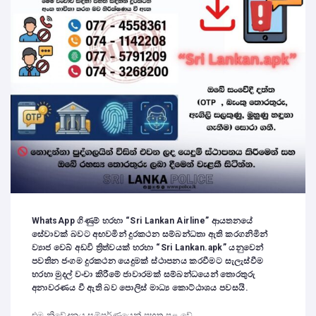
WhatsApp ගිණුම් හරහා “Sri Lankan Airline” ආයතනයේ
සේවාවක් බවට අඟවමින් දුරකථන සම්බන්ධතා ඇති කරගනිමින්
ව්‍යාජ වෙබ් අඩවි ත්‍රිත්වයක් හරහා “Sri Lankan.apk” යනුවෙන්
පවතින ජංගම දුරකථන යෙදුමක් ස්ථාපනය කරවීමට සැලැස්වීම
හරහා මුදල් වංචා කිරීමේ ජාවාරමක් සම්බන්ධයෙන් තොරතුරු
අනාවරණය වී ඇති බව පොලිස් මාධ්‍ය කොට්ඨාශය පවසයි.
එම නිවේදනය සම්පූර්ණයෙන් පහත පළ වේ.