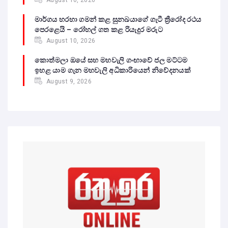
මාර්ගය හරහා ගමන් කළ සුනඛයාගේ ගැටී ත්‍රීරෝද රථය
පෙරළෙයි – රෝහල් ගත කළ රියැදුර මරුට
August 10, 2026
කොත්මලා ඔයේ සහ මහවැලි ගංඟාවේ ජල මට්ටම
ඉහළ යාම ගැන මහවැලි අධිකාරියෙන් නිවේදනයක්
August 9, 2026