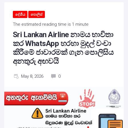
දේශීය
පොලිස්
The estimated reading time is 1 minute
Sri Lankan Airline නාමය භාවිතා
කර WhatsApp හරහා මුදල් වංචා
කිරීමේ ජාවාරමක් ගැන පොලිසිය
අනතුරු අඟවයි
May 8, 2026
0