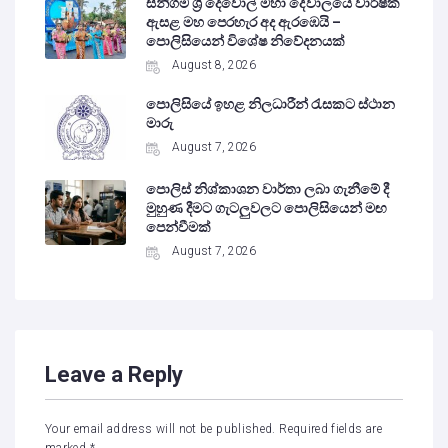
සීනිගම ශ්‍රී දෙවොල් මහා දේවාලයේ වාර්ෂික
ඇසළ මහ පෙරහැර අද ඇරඹෙයි –
පොලිසියෙන් විශේෂ නිවේදනයක්
August 8, 2026
පොලිසියේ ඉහළ නිලධාරීන් රැසකට ස්ථාන
මාරු
August 7, 2026
පොලිස් නිශ්කාශන වාර්තා ලබා ගැනීමේ දී
මුහුණ දීමට ගැටලුවලට පොලිසියෙන් මඟ
පෙන්වීමක්
August 7, 2026
Leave a Reply
Your email address will not be published.
Required fields are