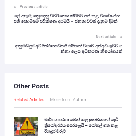
Previous article
ගල් අඟුරු ගනුදෙනු විමර්ශනය කිරීමට පත් කළ විශේෂ ජන
පති කොමිෂම පරීක්ෂණ අරඹයි – ජනතාවටත් දැනුම් දීමක්
Next article
අනුරාධපුර අටමස්ථානාධිපති හිමියන් වහාම අත්අඩංගුවට ග
න්නා ලෙස අධිකරණ නියෝගයක්
Other Posts
Related Articles
More from Author
මාර්ගය හරහා ගමන් කළ සුනඛයාගේ ගැටී
ත්‍රීරෝද රථය පෙරළෙයි – රෝහල් ගත කළ
රියැදුර මරුට