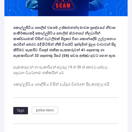
කොල්ලුපිටිය පොලිස් වසමේ උත්තරානන්ද මාවත ප්‍රදේශයේ නිවාස
සංකීර්ණයකදී කොල්ලුපිටිය පොලිස් ස්ථානයේ නිලධාරීන්
කණ්ඩායමක් විසින් වැටලීමක් සිදුකර වීසා කොන්දේසි උල්ලංඝනය
කරමින් මෙරට රැදී සිටිමින් නීති විරෝධී අන්දමින් මූල්‍ය වංචාවන් සිදු
කිරීමට සැකපිට විදෙස් ජාතික සැකකරුවන් 41 දෙනෙකු හා
සැකකාරියන් 33 දෙනෙකු ඊයේ (06) සවස අත්අඩංගුවට ගෙන ඇත.
සැකකරුවන් හා සැකාරියන් අවුරුදු 19 ත් 39 ත් අතර වයස්වල
පසුවන වියට්නාම් ජාතිකයින් වේ.
කොල්ලුපිටිය පොලිසිය විසින් වැඩිදුර විමර්ශන සිදු කරනු ලබයි.
police news
Tags