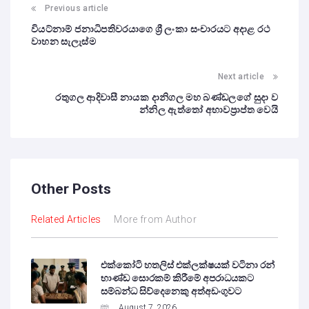
Previous article
වියට්නාම් ජනාධිපතිවරයාගෙ ශ්‍රී ලංකා සංචාරයට අදාළ රථ
වාහන සැලැස්ම
Next article
රතුගල ආදිවාසී නායක දානිගල මහ බණ්ඩලගේ සුදා ව
න්නිල ඇත්තෝ අභාවප්‍රාප්ත වෙයි
Other Posts
Related Articles
More from Author
එක්කෝටි හතලිස් එක්ලක්ෂයක් වටිනා රන්
භාණ්ඩ සොරකම් කිරීමේ අපරාධයකට
සම්බන්ධ සිව්දෙනෙකු අත්අඩංගුවට
August 7, 2026