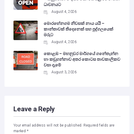
ධාවනයට
August 4, 2026
මොරහේනගම නිවසක් නාය යයි –
කාන්තාවක් තිදෙනෙක් සහ පුද්ගලයෙක්
මරුට
August 4, 2026
කොළඹ – මහනුවර මාර්ගයේ ගනේතැන්න
හා කඩුගන්නාව අතර කොටස තාවකාලිකව
වසා දැමේ
August 3, 2026
Leave a Reply
Your email address will not be published.
Required fields are
marked
*