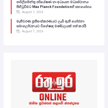
පාර්ලිමේන්තු පර්යේෂණ හා අධ්‍යයන මධ්‍යස්ථානය
පිහිටුවීමට Max Planck Foundationහි සහයෝගය
August 7, 2026
මැතිවරණ ප්‍රතිසංස්කරණයට ලැබී ඇති යෝජනා
සමාලෝචනයට විශේෂඥ මණ්ඩලයක් පත් කරයි
August 7, 2026