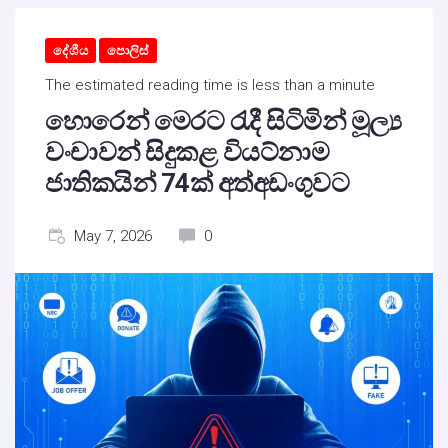
දේශීය
පොලිස්
The estimated reading time is less than a minute
හොරෙන් මෙරට රැදී සිටිමින් මූල්‍ය
වංචාවන් සිදුකළ වියට්නාම
ජාතිකයින් 74ක් අත්අඩංගුවට
May 7, 2026
0