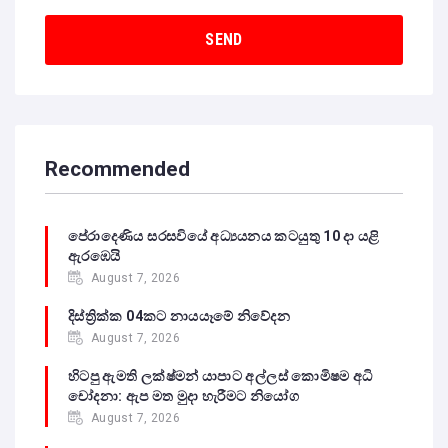
Recommended
පේරාදෙණිය සරසවියේ අධ්‍යයනය කටයුතු 10 දා යළි
ඇරඹෙයි
August 7, 2026
දිස්ත්‍රික්ක 04කට නායයෑමේ නිවේදන
August 7, 2026
හිටපු ඇමති ලක්ෂ්මන් යාපාට අල්ලස් කොමිෂම අධි
චෝදනා: ඇප මත මුදා හැරීමට නියෝග
August 7, 2026