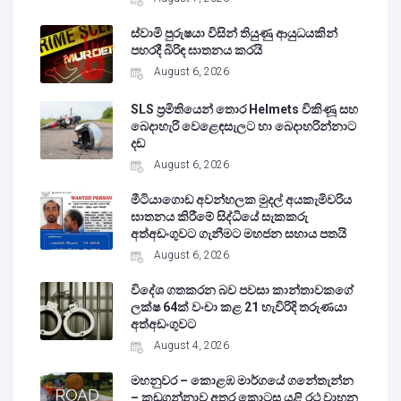
ස්වාමි පුරුෂයා විසින් තියුණු ආයුධයකින්
පහරදී බිරිඳ ඝාතනය කරයි
August 6, 2026
SLS ප්‍රමිතියෙන් තොර Helmets විකිණූ සහ
බෙදාහැරි වෙළෙඳසැලට හා බෙදාහරින්නාට
දඩ
August 6, 2026
මීටියාගොඩ අවන්හලක මුදල් අයකැමිවරිය
ඝාතනය කිරීමේ සිද්ධියේ සැකකරු
අත්අඩංගුවට ගැනීමට මහජන සහාය පතයි
August 6, 2026
විදේශ ගතකරන බව පවසා කාන්තාවකගේ
ලක්ෂ 64ක් වංචා කළ 21 හැවිරිදි තරුණයා
අත්අඩංගුවට
August 4, 2026
මහනුවර – කොළඹ මාර්ගයේ ගනේතැන්න
– කඩුගන්නාව අතර කොටස යළි රථ වාහන