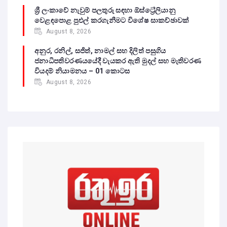
ශ්‍රී ලංකාවේ නැවුම් පලතුරු සඳහා ඕස්ට්‍රේලියානු
වෙළඳපොළ පුළුල් කරගැනීමට විශේෂ සාකච්ඡාවක්
August 8, 2026
අනුර, රනිල්, සජිත්, නාමල් සහ දිලිත් පසුගිය
ජනාධිපතිවරණයයේදී වැයකර ඇති මුදල් සහ මැතිවරණ
වියදම් නියාමනය – 01 කොටස
August 8, 2026