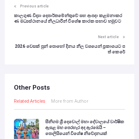
Previous article
කාලගුණ විද්‍යා දෙපාර්තමේන්තුවේ සහ ආපදා කළමනාකර
ණ මධ්‍යස්ථානයේ නිලධාරීන් විශේෂ කාරක සභාව හමුවට
Next article
2026 වෙසක් පුන් පොහෝ දිනය නිල වශයෙන් ප්‍රකාශයට ප
ත් කෙරේ
Other Posts
Related Articles
More from Author
සීනිගම ශ්‍රී දෙවොල් මහා දේවාලයේ වාර්ෂික
ඇසළ මහ පෙරහැර අද ඇරඹෙයි –
පොලිසියෙන් විශේෂ නිවේදනයක්