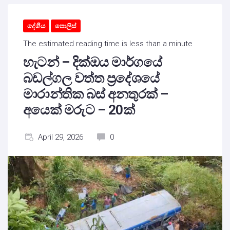
දේශීය
පොලිස්
The estimated reading time is less than a minute
හැටන් – දික්ඔය මාර්ගයේ
බඩල්ගල වත්ත ප්‍රදේශයේ
මාරාන්තික බස් අනතුරක් –
අයෙක් මරුට – 20ක්
April 29, 2026
0