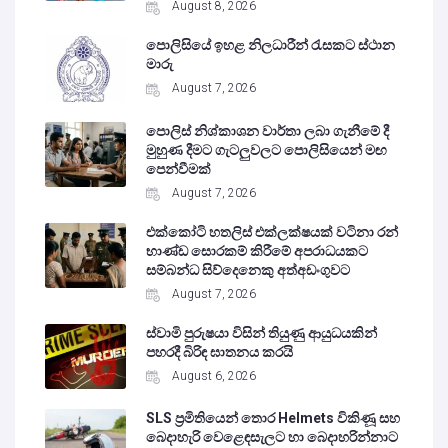
August 8, 2026
පොලිසියේ ඉහළ නිලධාරීන් රැසකට ස්ථාන
මාරු
August 7, 2026
පොලිස් නිශ්කාශන වාර්තා ලබා ගැනීමේ දී
මුහුණ දීමට ගැටලුවලට පොලිසියෙන් මඟ
පෙන්වීමක්
August 7, 2026
එක්කෝටි හතලිස් එක්ලක්ෂයක් වටිනා රන්
භාණ්ඩ සොරකම් කිරීමේ අපරාධයකට
සම්බන්ධ සිව්දෙනෙකු අත්අඩංගුවට
August 7, 2026
ස්වාමි පුරුෂයා විසින් තියුණු ආයුධයකින්
පහරදී බිරිඳ ඝාතනය කරයි
August 6, 2026
SLS ප්‍රමිතියෙන් තොර Helmets විකිණූ සහ
බෙදාහැරි වෙළෙඳසැලට හා බෙදාහරින්නාට