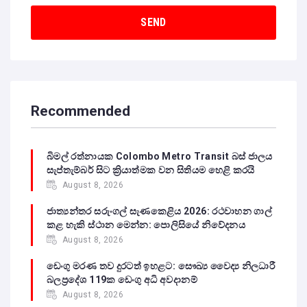
Recommended
බිමල් රත්නායක Colombo Metro Transit බස් ජාලය
සැප්තැම්බර් සිට ක්‍රියාත්මක වන සිතියම හෙළි කරයි
August 8, 2026
ජාත්‍යන්තර සරුංගල් සැණකෙළිය 2026: රථවාහන ගාල්
කළ හැකි ස්ථාන මෙන්න: පොලිසියේ නිවේදනය
August 8, 2026
ඩෙංගු මරණ තව දුරටත් ඉහළට: සෞඛ්‍ය වෛද්‍ය නිලධාරී
බලප්‍රදේශ 119ක ඩෙංගු අධි අවදානම්
August 8, 2026