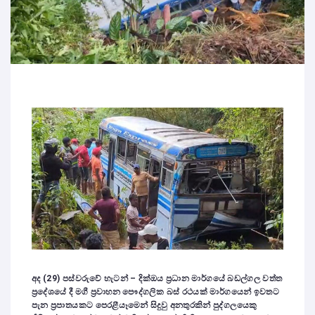
අද (29) පස්වරුවේ හැටන් – දික්ඔය ප්‍රධාන මාර්ගයේ බඩල්ගල වත්ත
ප්‍රදේශයේ දී මගී ප්‍රවාහන පෞද්ගලික බස් රථයක් මාර්ගයෙන් ඉවතට
පැන ප්‍රපාතයකට පෙරළීයෑමෙන් සිදුවු අනතුරකින් පුද්ගලයෙකු