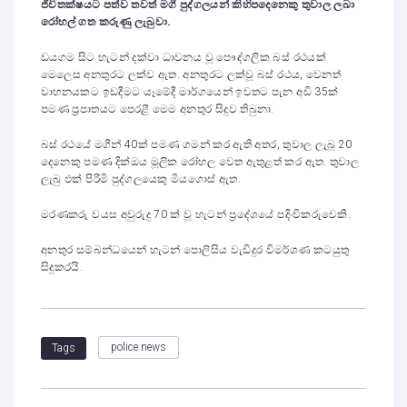
ජීවිතක්ෂයට පත්ව තවත් මගී පුද්ගලයන් කිහිපදෙනෙකු තුවාල ලබා
රෝහල් ගත කරුණු ලැබුවා.
ඩයගම සිට හැටන් දක්වා ධාවනය වූ පෞද්ගලික බස් රථයක්
මෙලෙස අනතුරට ලක්ව ඇත. අනතුරට ලක්වූ බස් රථය, වෙනත්
වාහනයකට ඉඩදීමට යෑමේදී මාර්ගයෙන් ඉවතට පැන අඩි 35ක්
පමණ ප්‍රපාතයට පෙරළී මෙම අනතුර සිදුව තිබුනා.
බස් රථයේ මගීන් 40ක් පමණ ගමන් කර ඇති අතර, තුවාල ලැබූ 20
දෙනෙකු පමණ දික්ඔය මූලික රෝහල වෙත ඇතුළත් කර ඇත. තුවාල
ලැබු එක් පිරිමි පුද්ගලයෙකු මියගොස් ඇත.
මරණකරු වයස අවුරුදු 70 ක් වූ හැටන් ප්‍රදේශයේ පදිංචිකරුවෙකි.
අනතුර සම්බන්ධයෙන් හැටන් පොලිසිය වැඩිදුර විමර්ශණ කටයුතු
සිදුකරයි.
police news
Tags