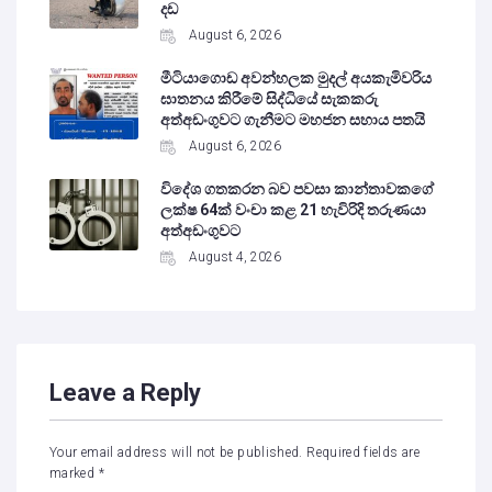
දඩ
August 6, 2026
මීටියාගොඩ අවන්හලක මුදල් අයකැමිවරිය
ඝාතනය කිරීමේ සිද්ධියේ සැකකරු
අත්අඩංගුවට ගැනීමට මහජන සහාය පතයි
August 6, 2026
විදේශ ගතකරන බව පවසා කාන්තාවකගේ
ලක්ෂ 64ක් වංචා කළ 21 හැවිරිදි තරුණයා
අත්අඩංගුවට
August 4, 2026
Leave a Reply
Your email address will not be published.
Required fields are
marked
*