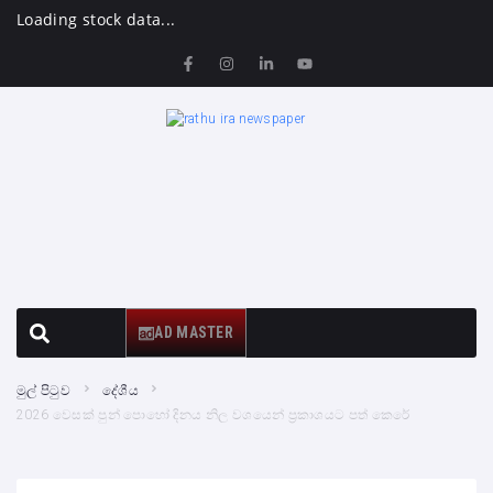
Loading stock data...
AD MASTER
මුල් පිටුව
දේශීය
2026 වෙසක් පුන් පොහෝ දිනය නිල වශයෙන් ප්‍රකාශයට පත් කෙරේ