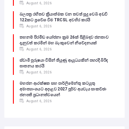
August 6, 2026
බලපත්‍ර රහිතව ක්‍රියාත්මක වන තවත් සූදු වෙබ් අඩවි
122කට ප්‍රවේශ වීම TRCSL අවහිර කරයි
August 6, 2026
තහනම් පිරමීඩ යෝජනා ක්‍රම 26ක් පිළිබඳව ජනතාව
දැනුවත් කරමින් මහ බැංකුවෙන් නිවේදනයක්
August 6, 2026
ස්වාමි පුරුෂයා විසින් තියුණු ආයුධයකින් පහරදී බිරිඳ
ඝාතනය කරයි
August 6, 2026
මහජන ආරක්ෂක සහ පාර්ලිමේන්තු කටයුතු
අමාත්‍යාංශයට අදාළව 2027 පූර්ව අයවැය සාකච්ඡා
ජනපති ප්‍රධානත්වයෙන්
August 6, 2026