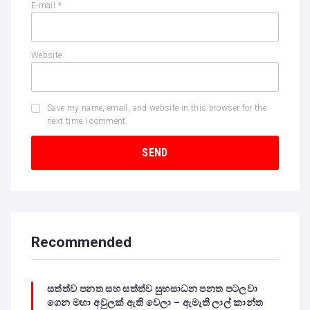
E-mail
*
Website
Save my name, email, and website in this browser for the
next time I comment.
Recommended
සත්ත්ව පනත සහ සත්ත්ව සුභසාධන පනත පටලවා
ගෙන මහා අවුලක් ඇති වෙලා – ඇමැති ලාල් කාන්ත