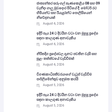
ජාත්‍යන්තර සරුංගල් සැණකෙළිය 08 සහ 09
වැනිදා ගාලු මුවදොර පිටියේ දී: මෝටර් රථ
හිමියන්ට සහ රියැදුරන්ට පොලිසියෙන්
නිවේදනයක්
August 6, 2026
ඉදිරි පැය 24 ට දිවයින වටා වන මුහුදු ප්‍රදේශ
සඳහා කාලගුණ අනාවැකිය
August 6, 2026
නිරිතදිග ප්‍රදේශවල දැනට පවතින වැසි සහ
සුළං තත්ත්වයේ වැඩිවීමක්
August 6, 2026
විගණකාධිපතිවරයාගේ වැටුප් වැඩිවීම
පාර්ලිමේන්තුව අනුමත කරයි
August 5, 2026
ඉදිරි පැය 24 ට දිවයින වටා වන මුහුදු ප්‍රදේශ
සඳහා කාලගුණ අනාවැකිය
August 5, 2026