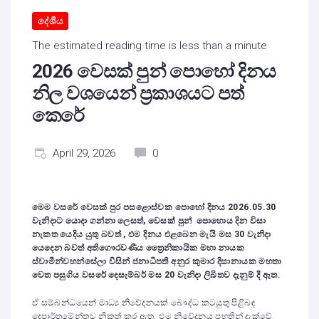
දේශීය
The estimated reading time is less than a minute
2026 වෙසක් පුන් පොහෝ දිනය
නිල වශයෙන් ප්‍රකාශයට පත්
කෙරේ
April 29, 2026
0
මෙම වසරේ වෙසක් පුර පසළොස්වක පොහෝ දිනය 2026.05.30
වැනිදාට යොදා ගන්නා ලෙසත්, වෙසක් පුන් පොහොය දින විසා
නැකත යෙදිය යුතු බවත් , එම දිනය එළබෙන මැයි මස 30 වැනිදා
යෙදෙන බවත් අතිගෞරවණීය ත්‍රෛනිකායික මහා නායක
ස්වාමීන්වහන්සේලා විසින් ජනාධිපති අනුර කුමාර දිසානායක මහතා
වෙත පසුගිය වසරේ දෙසැම්බර් මස 20 වැනිදා ලිඛිතව දැනුම් දී ඇත.
ඒ සම්බන්ධයෙන් මාධ්‍ය නිවේදනයක් බෞද්ධ කටයුතු පිළිබඳ
දෙපාර්තමේන්තුව නිකුත් කර ඇත. එම නිවේදනය පහතින් දැක්වේ.