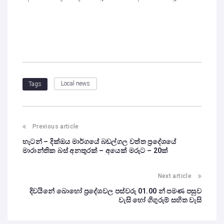
Local news
Tags
Previous article
හැටන් – දික්ඔය මාර්ගයේ බඩල්ගල වත්ත ප්‍රදේශයේ
මාරාන්තික බස් අනතුරක් – අයෙක් මරුට – 20ක්
Next article
දිවයිනේ බොහෝ ප්‍රදේශවල පස්වරු 01.00 න් පමණ පසුව
වැසි හෝ ගිගුරුම් සහිත වැසි