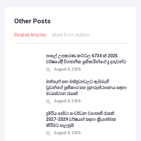
Other Posts
Related Articles
More from Author
පාසල් උපකරණ කට්ටල 6734 ක් 2025
වර්ෂයේදී විගමනික ශ්‍රමිකයින්ගේ දූ දරුවන්ට
August 6, 2026
මත්පැන් සහ මත්ද්‍රව්‍යවලට ඇබ්බැහි
වූවන්ගේ ප්‍රතිකාර සහ පුනරුත්ථාපනය සඳහා
මධ්‍යස්ථාන රැසක්
August 6, 2026
දුම්රිය සේවා සංවර්ධන ව්‍යාපෘති රැසක්
2027-2029 වර්ෂයන් සඳහා ක්‍රියාත්මක
කිරීමට සැලසුම්
August 6, 2026