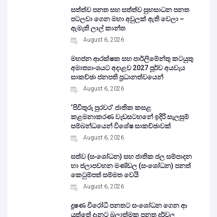
සත්ත්ව පනත සහ සත්ත්ව සුභසාධන පනත
පටලවා ගෙන මහා අවුලක් ඇති වෙලා –
ඇමැති ලාල් කාන්ත
August 6, 2026
මහජන ආරක්ෂක සහ පාර්ලිමේන්තු කටයුතු
අමාත්‍යාංශයට අදාළව 2027 පූර්ව අයවැය
සාකච්ඡා ජනපති ප්‍රධානත්වයෙන්
August 6, 2026
‘පිවිතුරු පුරවර’ ජාතික කසළ
කළමනාකරණ වැඩසටහනේ ඉදිරි සැලසුම්
සම්බන්ධයෙන් විශේෂ සාකච්ඡාවක්
August 6, 2026
සත්ව (සංශෝධන) සහ ජාතික ජල සම්පාදන
හා ජලාපවහන මණ්ඩල (සංශෝධන) පනත්
කෙටුම්පත් සම්මත වෙයි
August 6, 2026
දූෂණ විරෝධි පනතට සංශෝධන ගෙන ආ
යුත්තේ දැනට බලාත්මක පනත දුර්වල