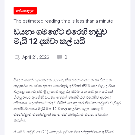
දේශපාලන
The estimated reading time is less than a minute
ඩයනා ගමගේට එරෙහි නඩුව
මැයි 12 දක්වා කල් යයි
April 21, 2026
0
විදේශ ගමන් බලපත්‍රයක් ලබා ගැනීම සඳහා ආගමන හා විගමන
පාලකවරයා වෙත අසත්‍ය තොරතුරු ඉදිරිපත් කිරිම සහ වලංගු වීසා
බලපත්‍ර නොමැතිව ශ්‍රී ලංකාව තුළ රැඳී සිටීම යන චෝදනා යටතේ
හිටපු රාජ්‍ය ඇමතිනී ඩයනා ගමගේ මහත්මියට එරෙහිව අපරාධ
පරීක්ෂණ දෙපාර්තමේන්තුව විසින් ගොනු කර තිබෙන නඩුවේ වැඩිදුර
සාක්ෂි විභාගය මැයි මස 12 වනදා කැඳවන ලෙස කොළඹ
මහේස්ත්‍රාත් මහේස්ත්‍රාත් අසංග එස් බෝදරගම මහතා නියෝග
කළේය.
ඒ මෙම නඩුව අද (21) කොළඹ ප්‍රධාන මහේස්ත්‍රාත්වරයා ඉදිරියේ