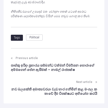
කැඳවනු ලැබූ අවස්ථාවේදීය.
නීතිපතිවරයාගේ උපදෙස් මත චෝදනා හතක් යටතේ අපරාධ
පරීක්ෂණ දෙපාර්තමේන්තුව විසින් මෙම නඩුව ගොනු කර තිබේ.
Political
Tags
Previous article
පාස්කු ඉරිදා ප්‍රහාරය සම්බන්ධ වත්මන් විමර්ශන හොරාගේ
අම්මගෙන් පේන ඇසීමක් – නාමල් රාජපක්ෂ
Next article
නව බලශක්ති අමාත්‍යවරයා වැඩ භාර ගනිමින් කළ මංගල ක
තාවේ දීම විපක්ෂයට අභියෝග කරයි