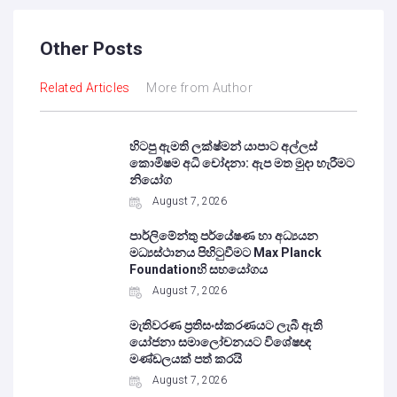
Other Posts
Related Articles
More from Author
හිටපු ඇමති ලක්ෂ්මන් යාපාට අල්ලස්
කොමිෂම අධි චෝදනා: ඇප මත මුදා හැරීමට
නියෝග
August 7, 2026
පාර්ලිමේන්තු පර්යේෂණ හා අධ්‍යයන
මධ්‍යස්ථානය පිහිටුවීමට Max Planck
Foundationහි සහයෝගය
August 7, 2026
මැතිවරණ ප්‍රතිසංස්කරණයට ලැබී ඇති
යෝජනා සමාලෝචනයට විශේෂඥ
මණ්ඩලයක් පත් කරයි
August 7, 2026