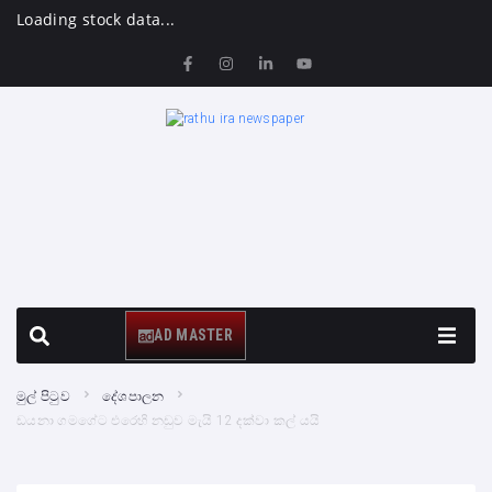
Loading stock data...
AD MASTER
මුල් පිටුව
දේශපාලන
ඩයනා ගමගේට එරෙහි නඩුව මැයි 12 දක්වා කල් යයි