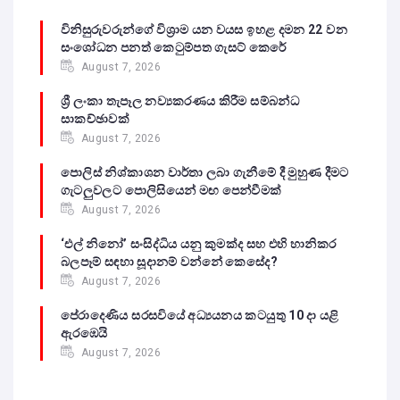
විනිසුරුවරුන්ගේ විශ්‍රාම යන වයස ඉහළ දමන 22 වන
සංශෝධන පනත් කෙටුම්පත ගැසට් කෙරේ
August 7, 2026
ශ්‍රී ලංකා තැපෑල නව්‍යකරණය කිරීම සම්බන්ධ
සාකච්ඡාවක්
August 7, 2026
පොලිස් නිශ්කාශන වාර්තා ලබා ගැනීමේ දී මුහුණ දීමට
ගැටලුවලට පොලිසියෙන් මඟ පෙන්වීමක්
August 7, 2026
‘එල් නිනෝ’ සංසිද්ධිය යනු කුමක්ද සහ එහි හානිකර
බලපෑම් සඳහා සූදානම් වන්නේ කෙසේද?
August 7, 2026
පේරාදෙණිය සරසවියේ අධ්‍යයනය කටයුතු 10 දා යළි
ඇරඹෙයි
August 7, 2026