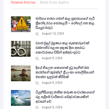
Related Articles
More from Author
මාර්ගය හරහා ගමන් කළ සුනඛයාගේ ගැටී
ත්‍රීරෝද රථය පෙරළෙයි – රෝහල් ගත කළ
රියැදුර මරුට
August 10, 2026
ව්‍යාජ මුදල් මුද්‍රණය කළ සැකකරුවෙක්
බස්නාහිර පළාත දකුණ දිසා අපරාධ
කොට්ඨාසය විසින් අත්අඩංගුවට
August 9, 2026
දියේ ගිලෙන කෙනෙක් දුටු සැනින් ඔබ
කරන්නේ කුමක්ද? ශ්‍රී ලංකා පොලිසියෙන්
මහජන දැනුවත් කිරීමක්
August 9, 2026
ටියුනීසියානු ජාතික තරුණ සංචාරකයාගේ
රළ පැදීමේ චාරිකාව ඛේදවාචකයකින්
අවසන් වේ‍
August 9, 2026