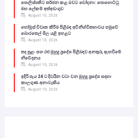
පොලිස්පතිට තර්ජන කළ බවට චෝදනා: පොහොට්ටු
මහ ලේකම් අත්අඩංගුව
August 10, 2026
හෝමුස් විවෘත කිරීම පිළිබඳ අවිනිශ්චිතභාවය හමුවේ
බොරතෙල් මිල යළි ඉහළට
August 10, 2026
තද සුළං සහ රළු මුහුදු ප්‍රදේශ පිළිබඳව අනතුරු ඇඟවීමේ
නිවේදනය
August 10, 2026
ඉදිරි පැය 24 ට දිවයින වටා වන මුහුදු ප්‍රදේශ සඳහා
කාලගුණ අනාවැකිය
August 10, 2026