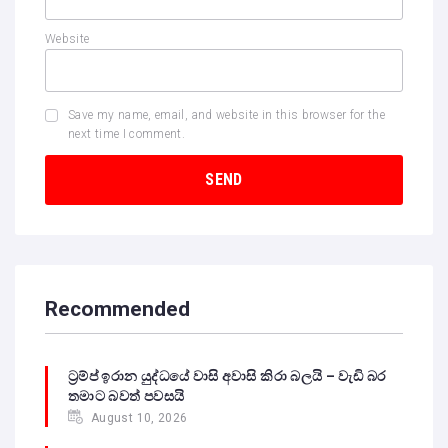
Website
Save my name, email, and website in this browser for the
next time I comment.
Recommended
ට්‍රම්ප් ඉරාන යුද්ධයේ වාසි අවාසි කිරා බලයි – වැඩි බර
තමාට බවත් පවසයි
August 10, 2026