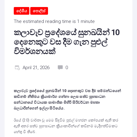
දේශීය
පොලිස්
The estimated reading time is 1 minute
කලාවැව ප්‍රදේශයේ සුනඛයින් 10
දෙනෙකුට වස දීම ගැන පුළුල්
විමර්ශනයක්
April 21, 2026
0
කලාවැව ප්‍රදේශයේ සුනඛයින්
10
දෙනෙකුට වස දීම සම්බන්ධයෙන්
කඩිනම් නීතිමය ක්‍රියාමාර්ග ගන්නා ලෙස සත්ව සුභසාධන
සන්ධානයේ විධායක සාමාජික මිහිරි සිරිවර්ධන මහතා
බලධාරීන්ගෙන් ඉල්ලා සිටියේය.
ඊයේ (20) වාර්තා වූ මෙම සිදුවීම පුළුල් මහජන කෝපයක් ඇති කර
ඇති අතර සත්ව සුභසාධන ක්‍රියාකාරීන්ගේ කඩිනම් මැදිහත්වීමකට
හේතු වී තිබේ.