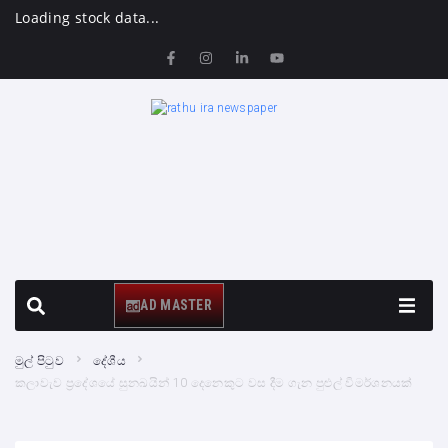
Loading stock data...
AD MASTER
මුල් පිටුව
දේශීය
කලාවැව ප්‍රදේශයේ සුනඛයින් 10 දෙනෙකුට වස දීම ගැන පුළුල් විමර්ශනයක්