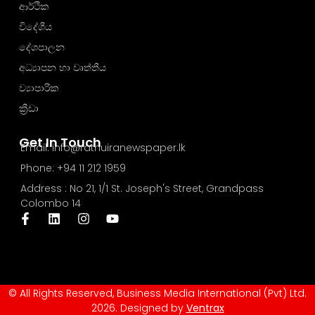
ආර්ථික
විදේශීය
දේශපාලන
අධ්‍යාපන හා වෘත්තීය
ව්‍යාපාරික
ක්‍රීඩා
Get In Touch
Email: info@rathuiranewspaper.lk
Phone: +94 11 212 1959
Address : No 21, 1/1 St. Joseph's Street, Grandpass
Colombo 14
© All Rights Reserved, Business Media International (Pvt) Ltd.
2026. Designed by
Ventrax