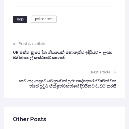
police news
Tags
Previous article
QR කේත ක්‍රමය දින නියමයක් නොමැතිව ඉදිරියට – ලංකා
ඛනිජ තෙල් සංස්ථාවේ සභාපති
Next article
සාම පාද යාත්‍රාව වෙනුවෙන් පූජ්‍ය පඤ්ඤාකර ස්වාමීන් වහ
න්සේ‌ ප්‍රමුඛ භික්ෂූන්වහන්සේ දිවයිනට වැඩම කරති
Other Posts