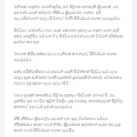
“අහිංසක සතුන්ට එරෙහි කුරිරු සහ පිළිගත නොහැකි ක්‍රියාවක්. මේ
සම්බන්ධයෙන් කඩිනම් නීතිමය ක්‍රියාමාර්ග ගන්නා අපි
බලධාරීන්ගෙන් ඉල්ලා සිටිනවා” මිහිරි සිරිවර්ධන මහතා පැවසුවේය.
සිද්ධියට සම්බන්ධ බවට සැක කෙරෙන පුද්ගලයා හඳුනා ගෙන ඇති
අතර, පොලිසිය මේ වන විට සිද්ධිය සම්බන්ධයෙන් විධිමත් පරීක්ෂණ
ආරම්භ කර ඇත.
“තවමත් කිසිදු අත්අඩංගුවට ගැනීමක් කර නැහැ” සිරිවර්ධන මහතා
පැවසුවේය.
සත්ව අයිතිවාසිකම් වෙනුවෙන් පෙනී සිටින්නන් සිද්ධිය දැඩි ලෙස
හෙළා දැක ඇති අතර වගකිවයුත්තන් ප්‍රමාදයකින් තොරව අධිකරණය
හමුවට පමුණුවන ලෙස ඉල්ලා සිටී.
“මෙය හුදෙක් කෲරත්වය පිළිබඳ හුදකලා සිද්ධියක් නොවෙයි. එය
යුක්තිය සහ වගවීම තුළින් විසඳිය යුතු බරපතළ කනස්සල්ලක් පිළිබිඹු
කරනවා” ඔහු වැඩි දුරටත් පැවසුවේය.
නිසි නීතිමය ක්‍රියාවලිය අවසන් වන තුරු විමර්ශනය සමීපව
නිරීක්ෂණය කරන බවත් නීතිය ක්‍රියාත්මක කරන්නන් සමඟ කටයුතු
කරන බවත් සිරිවර්ධන මහතා පැවසීය.