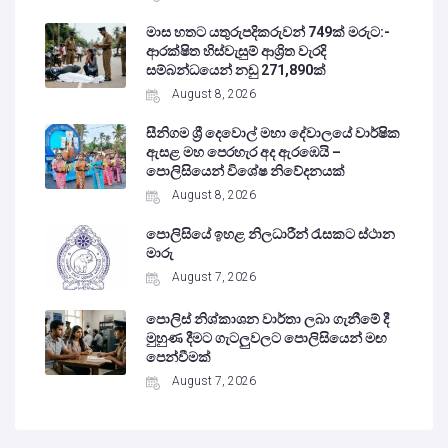
මාස හතට යතුරුපදිකරුවන් 749ක් මරුට:-
ආරක්ෂිත හිස්වැසුම් ආශ්‍රිත වැරදි
සම්බන්ධයෙන් නඩු 271,890ක්
August 8, 2026
සීනිගම ශ්‍රී දෙවොල් මහා දේවාලයේ වාර්ෂික
ඇසළ මහ පෙරහැර අද ඇරඹෙයි –
පොලිසියෙන් විශේෂ නිවේදනයක්
August 8, 2026
පොලිසියේ ඉහළ නිලධාරීන් රැසකට ස්ථාන
මාරු
August 7, 2026
පොලිස් නිශ්කාශන වාර්තා ලබා ගැනීමේ දී
මුහුණ දීමට ගැටලුවලට පොලිසියෙන් මඟ
පෙන්වීමක්
August 7, 2026