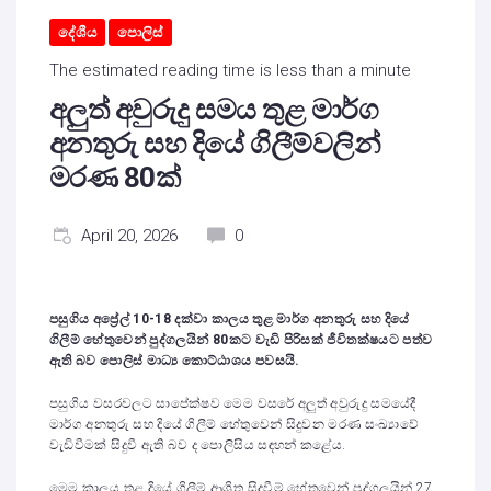
දේශීය
පොලිස්
The estimated reading time is less than a minute
අලුත් අවුරුදු සමය තුළ මාර්ග
අනතුරු සහ දියේ ගිලීම්වලින්
මරණ 80ක්
April 20, 2026
0
පසුගිය අප්‍රේල් 10-18 දක්වා කාලය තුළ මාර්ග අනතුරු සහ දියේ
ගිලීම් හේතුවෙන් පුද්ගලයින්
80
කට වැඩි පිරිසක් ජීවිතක්ෂයට පත්ව
ඇති බව පොලිස් මාධ්‍ය කොට්ඨාශය පවසයි.
පසුගිය වසරවලට සාපේක්ෂව මෙම වසරේ අලුත් අවුරුදු සමයේදී
මාර්ග අනතුරු සහ දියේ ගිලීම් හේතුවෙන් සිදුවන මරණ සංඛ්‍යාවේ
වැඩිවීමක් සිදුවී ඇති බව ද පොලිසිය සඳහන් කළේය.
මෙම කාලය තුළ දියේ ගිලීම් ආශ්‍රිත සිදුවීම් හේතුවෙන් පුද්ගලයින් 27