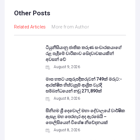
Other Posts
Related Articles
More from Author
ටියුනීසියානු ජාතික තරුණ සංචාරකයාගේ
රළ පැදීමේ චාරිකාව ඛේදවාචකයකින්
අවසන් වේ‍
August 9, 2026
මාස හතට යතුරුපදිකරුවන් 749ක් මරුට:-
ආරක්ෂිත හිස්වැසුම් ආශ්‍රිත වැරදි
සම්බන්ධයෙන් නඩු 271,890ක්
August 8, 2026
සීනිගම ශ්‍රී දෙවොල් මහා දේවාලයේ වාර්ෂික
ඇසළ මහ පෙරහැර අද ඇරඹෙයි –
පොලිසියෙන් විශේෂ නිවේදනයක්
August 8, 2026