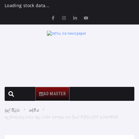
Loading stock data...
AD MASTER
මුල් පිටුව
දේශීය
අලුත් අවුරුදු සමය තුළ මාර්ග අනතුරු සහ දියේ ගිලීම්වලින් මරණ 80ක්