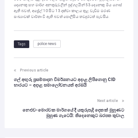
දෙනෙකු සහ මාර්ග අනතුරුවලින් පුද්ගලයින් 53 දෙනෙකු මිය ගොස්
ඇති බවත්, අප්‍රේල් 10 සිට 13 දක්වා කාලය තුළ වැඩිම මරණ
සංඛ්‍යාවක් වාර්තා වී ඇති බවත් පොලිසිය තවදුරටත් පැවසීය.
police news
Tags
Previous article
ගල් අඟුරු ප්‍රසම්පාදන විමර්ශනයට අදාළ ලිපිගොනු CID
භාරයට – අදාළ සමාලෝචනයත් අරඹයි
Next article
නෙළුව-මොරවක මාර්ගයේ දී යතුරුපැදි දෙකක් මුහුණට
මුහුණ ගැටෙයි: තිදෙනෙකුට බරපත තුවාල