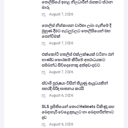
පොලිසියේ ඉහළ නිලධාරීන් රැසකට ස්ථාන
මාරු
August 7, 2026
පොලිස් නිශ්කාශන වාර්තා ලබා ගැනීමේ දී
මුහුණ දීමට ගැටලුවලට පොලිසියෙන් මඟ
පෙන්වීමක්
August 7, 2026
එක්කෝටි හතලිස් එක්ලක්ෂයක් වටිනා රන්
භාණ්ඩ සොරකම් කිරීමේ අපරාධයකට
සම්බන්ධ සිව්දෙනෙකු අත්අඩංගුවට
August 7, 2026
ස්වාමි පුරුෂයා විසින් තියුණු ආයුධයකින්
පහරදී බිරිඳ ඝාතනය කරයි
August 6, 2026
SLS ප්‍රමිතියෙන් තොර Helmets විකිණූ සහ
බෙදාහැරි වෙළෙඳසැලට හා බෙදාහරින්නාට
දඩ
August 6, 2026