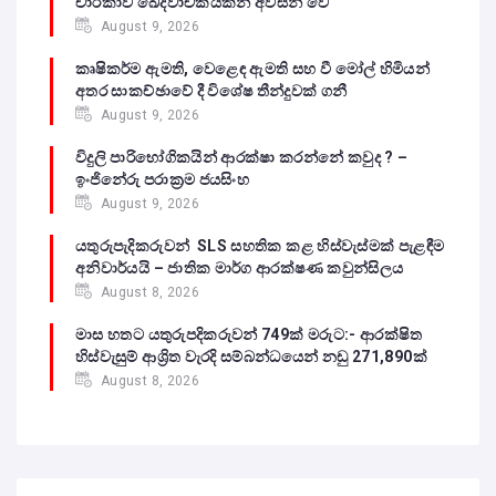
චාරිකාව ඛේදවාචකයකින් අවසන් වේ‍
August 9, 2026
කෘෂිකර්ම ඇමති, වෙළෙඳ ඇමති සහ වී මෝල් හිමියන්
අතර සාකච්ඡාවේ දී විශේෂ තීන්දුවක් ගනී
August 9, 2026
විදුලි පාරිභෝගිකයින් ආරක්ෂා කරන්නේ කවුද ? –
ඉංජිනේරු පරාක්‍රම ජයසිංහ
August 9, 2026
යතුරුපැදිකරුවන් SLS සහතික කළ හිස්වැස්මක් පැළඳීම
අනිවාර්යයි – ජාතික මාර්ග ආරක්ෂණ කවුන්සිලය
August 8, 2026
මාස හතට යතුරුපදිකරුවන් 749ක් මරුට:- ආරක්ෂිත
හිස්වැසුම් ආශ්‍රිත වැරදි සම්බන්ධයෙන් නඩු 271,890ක්
August 8, 2026