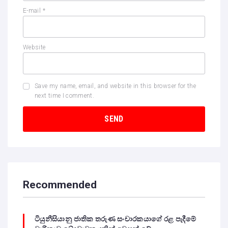
E-mail
*
Website
Save my name, email, and website in this browser for the
next time I comment.
Recommended
ටියුනීසියානු ජාතික තරුණ සංචාරකයාගේ රළ පැදීමේ