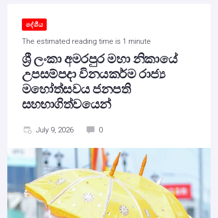
දේශීය
The estimated reading time is 1 minute
ශ්‍රී ලංකා අමරපුර මහා නිකායේ
උපසම්පදා විනයකර්ම රාජ්‍ය
මහෝත්සවය ජනපති
සහභාගිත්වයෙන්
July 9, 2026
0