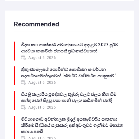
Recommended
විද්‍යා සහ තාක්ෂණ අමාත්‍යාංශයට අදාළව 2027 පූර්ව
අයවැය සාකච්ඡා ජනපති ප්‍රධානත්වයෙන්
August 6, 2026
ත්‍රිකුණාමලයේ ගොවීන්ට ගොවිජන සංවර්ධන
දෙපාර්තමේන්තුවෙන් ‘ස්මාර්ට් වාරිමාර්ග පහසුකම්‘
August 6, 2026
වියළි කලාපීය ප්‍රදේශවල කුඹුරු වලට ජලය හිඟ වීම
හේතුවෙන් සිදුවූ වගා හානි වලට කඩිනමින් වන්දි
August 6, 2026
මීටියාගොඩ අවන්හලක මුදල් අයකැමිවරිය ඝාතනය
කිරීමේ සිද්ධියේ සැකකරු අත්අඩංගුවට ගැනීමට මහජන
සහාය පතයි
August 6, 2026