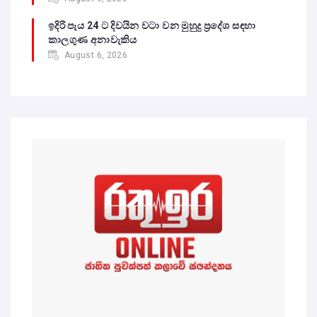
ඉදිරි පැය 24 ට දිවයින වටා වන මුහුදු ප්‍රදේශ සඳහා
කාලගුණ අනාවැකිය
August 6, 2026