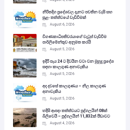
නිරිතදිග ප්‍රදේශවල දැනට පවතින වැසි සහ
සුළං තත්ත්වයේ වැඩිවීමක්
August 6, 2026
විගණකාධිපතිවරයාගේ වැටුප් වැඩිවීම
පාර්ලිමේන්තුව අනුමත කරයි
August 5, 2026
ඉදිරි පැය 24 ට දිවයින වටා වන මුහුදු ප්‍රදේශ
සඳහා කාලගුණ අනාවැකිය
August 5, 2026
අද දවසේ කාලගුණය – නිල කාලගුණ
අනාවැකිය
August 5, 2026
හදිසි ආපදා තත්ත්වයට පුද්ගලයින් 08ක්
බිලිවෙයි – පුද්ගලයින් 11,832ක් පීඩාවට
August 4, 2026