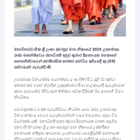
මහාවිහාරවංශික ශ්‍රී ලංකා අමරපුර මහා නිකායේ 2026 උපසම්පදා
රාජ්‍ය මහෝත්සවය ජනාධිපති අනුර කුමාර දිසානායක මහතාගේ
සහභාගිත්වයෙන් ඓතිහාසික කළුතර බෝධිය අභියසදී අද (09)
පස්වරුවේ පැවැත්විණි.
උපසම්පදා විනයකර්ම මහෝත්සවය අද (09) සිට ජූලි 22 දක්වා
කළුතර කළු ගඟේ ස්ථාපිත උදකුක්ඛේප සීමා මාලකයේදී පැවැත්වෙන
අතර, සාමණේර හිමිවරුන් 400කට අධික පිරිසක් ඊට සහභාගි වීමට
නියමිතය.
වසර තුනකට වරක් පැවැත්වීමට නියමිත මෙම රාජ්‍ය උපසම්පදා
විනය කර්මය මෙවර පැවැත්වෙන්නේ වසර නවයකට පසුව වීම
විශේෂත්වයකි. ජනාධිපති අනුර කුමාර දිසානායක මහතා පසුගිය
ජනවාරි 01වනදා ශ්‍රී ලංකා අමරපුර මහා නිකායේ උත්තරීතර
මහනායක අතිපූජ්‍ය කරගොඩ උයන්ගොඩ මෛත්‍රීමූර්ති මහනායක
හිමිපාණන් වහන්සේ බැහැදැක නව වසරට ආශීර්වාද ලබා ගැනීමට