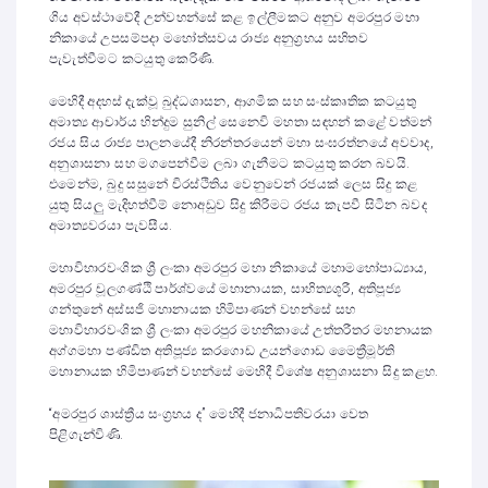
ගිය අවස්ථාවේදී උන්වහන්සේ කළ ඉල්ලීමකට අනුව අමරපුර මහා
නිකායේ උපසම්පදා මහෝත්සවය රාජ්‍ය අනුග්‍රහය සහිතව
පැවැත්වීමට කටයුතු කෙරිණි.
මෙහිදී අදහස් දැක්වූ බුද්ධශාසන, ආගමික සහ සංස්කෘතික කටයුතු
අමාත්‍ය ආචාර්ය හින්දුම සුනිල් සෙනෙවි මහතා සඳහන් කළේ වත්මන්
රජය සිය රාජ්‍ය පාලනයේදී නිරන්තරයෙන් මහා සංඝරත්නයේ අවවාද,
අනුශාසනා සහ මගපෙන්වීම ලබා ගැනීමට කටයුතු කරන බවයි.
එමෙන්ම, බුදු සසුනේ චිරස්ථිතිය වෙනුවෙන් රජයක් ලෙස සිදු කළ
යුතු සියලු මැදිහත්වීම් නොඅඩුව සිදු කිරීමට රජය කැපවී සිටින බවද
අමාත්‍යවරයා පැවසීය.
මහාවිහාරවංශික ශ්‍රී ලංකා අමරපුර මහා නිකායේ මහාමහෝපාධ්‍යාය,
අමරපුර චූලගණ්ඨි පාර්ශ්වයේ මහානායක, සාහිත්‍යශූරී, අතිපූජ්‍ය
ගන්තුනේ අස්සජි මහානායක හිමිපාණන් වහන්සේ සහ
මහාවිහාරවංශික ශ්‍රී ලංකා අමරපුර මහනිකායේ උත්තරීතර මහනායක
අග්ගමහා පණ්ඩිත අතිපූජ්‍ය කරගොඩ උයන්ගොඩ මෛත්‍රීමූර්ති
මහානායක හිමිපාණන් වහන්සේ මෙහිදී විශේෂ අනුශාසනා සිදු කළහ.
“අමරපුර ශාස්ත්‍රීය සංග්‍රහය ද” මෙහිදී ජනාධිපතිවරයා වෙත
පිළිගැන්විණි.