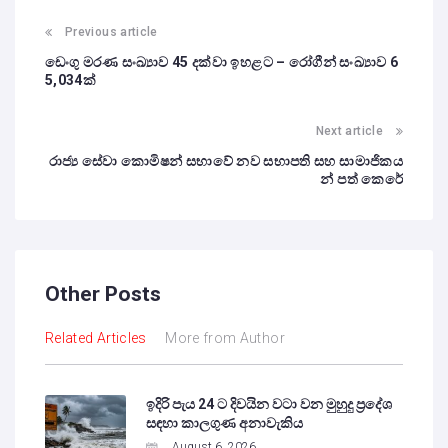
Previous article
ඩෙංගු මරණ සංඛ්‍යාව 45 දක්වා ඉහළට – රෝගීන් සංඛ්‍යාව 6
5,034ක්
Next article
රාජ්‍ය සේවා කොමිෂන් සභාවේ නව සභාපති සහ සාමාජිකය
න් පත් කෙරේ
Other Posts
Related Articles
More from Author
ඉදිරි පැය 24 ට දිවයින වටා වන මුහුදු ප්‍රදේශ
සඳහා කාලගුණ අනාවැකිය
August 6, 2026