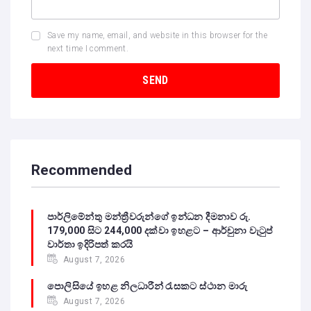
Save my name, email, and website in this browser for the
next time I comment.
Recommended
පාර්ලිමේන්තු මන්ත්‍රීවරුන්ගේ ඉන්ධන දීමනාව රු.
179,000 සිට 244,000 දක්වා ඉහළට – ආර්චුනා වැටුප්
වාර්තා ඉදිරිපත් කරයි
August 7, 2026
පොලිසියේ ඉහළ නිලධාරීන් රැසකට ස්ථාන මාරු
August 7, 2026