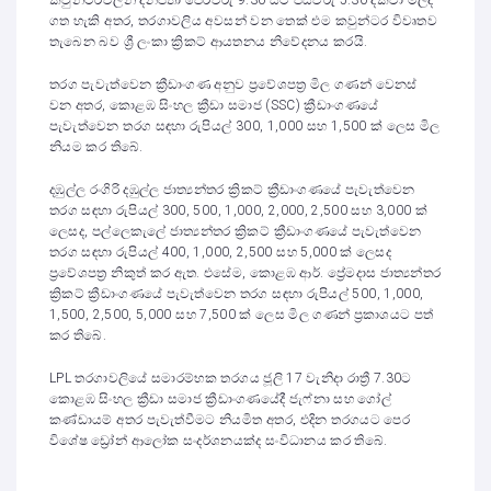
කවුන්ටරවලින් දිනපතා පෙරවරු 9.30 සිට පස්වරු 5.30 දක්වා මිලදී
ගත හැකි අතර, තරගාවලිය අවසන් වන තෙක් එම කවුන්ටර විවෘතව
තැබෙන බව ශ්‍රී ලංකා ක්‍රිකට් ආයතනය නිවේදනය කරයි.
තරග පැවැත්වෙන ක්‍රීඩාංගණ අනුව ප්‍රවේශපත්‍ර මිල ගණන් වෙනස්
වන අතර, කොළඹ සිංහල ක්‍රීඩා සමාජ (SSC) ක්‍රීඩාංගණයේ
පැවැත්වෙන තරග සඳහා රුපියල් 300, 1,000 සහ 1,500 ක් ලෙස මිල
නියම කර තිබේ.
දඹුල්ල රංගිරි දඹුල්ල ජාත්‍යන්තර ක්‍රිකට් ක්‍රීඩාංගණයේ පැවැත්වෙන
තරග සඳහා රුපියල් 300, 500, 1,000, 2,000, 2,500 සහ 3,000 ක්
ලෙසද, පල්ලෙකැලේ ජාත්‍යන්තර ක්‍රිකට් ක්‍රීඩාංගණයේ පැවැත්වෙන
තරග සඳහා රුපියල් 400, 1,000, 2,500 සහ 5,000 ක් ලෙසද
ප්‍රවේශපත්‍ර නිකුත් කර ඇත. එසේම, කොළඹ ආර්. ප්‍රේමදාස ජාත්‍යන්තර
ක්‍රිකට් ක්‍රීඩාංගණයේ පැවැත්වෙන තරග සඳහා රුපියල් 500, 1,000,
1,500, 2,500, 5,000 සහ 7,500 ක් ලෙස මිල ගණන් ප්‍රකාශයට පත්
කර තිබේ.
LPL තරගාවලියේ සමාරම්භක තරගය ජූලි 17 වැනිදා රාත්‍රී 7.30ට
කොළඹ සිංහල ක්‍රීඩා සමාජ ක්‍රීඩාංගණයේදී ජැෆ්නා සහ ගෝල්
කණ්ඩායම් අතර පැවැත්වීමට නියමිත අතර, එදින තරගයට පෙර
විශේෂ ඩ්‍රෝන් ආලෝක සංදර්ශනයක්ද සංවිධානය කර තිබේ.