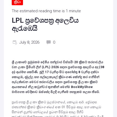
ක්‍රීඩා
The estimated reading time is 1 minute
LPL ප්‍රවේශපත්‍ර අලෙවිය
ඇරැඹෙයි
July 8, 2026
0
ශ්‍රී ලංකාවේ ප්‍රමුඛතම දේශීය පන්දුවාර විස්සයි-20 ක්‍රිකට් තරගාවලිය
වන ලංකා ප්‍රිමියර් ලීග් (LPL) 2026 සඳහා ප්‍රවේශපත්‍ර අලෙවිය අද (08
දා) ආරම්භ කෙරිණි. ජූලි 17 වැනිදා සිට අගෝස්තු 8 වැනිදා දක්වා
කොළඹ, දඹුල්ල සහ පල්ලෙකැලේ ක්‍රීඩාංගණ කේන්ද්‍ර කර ගනිමින්
පැවැත්වෙන මෙවර තරගාවලිය සඳහා ප්‍රවේශපත්‍ර ශ්‍රී ලංකා ක්‍රිකට්
ආයතනයේ නිල කවුන්ටර තුනකින් මෙන්ම BookMyShow
මාර්ගගත වේදිකාව ඔස්සේද මිලදී ගැනීමේ පහසුකම සලසා තිබේ.
ප්‍රවේශපත්‍ර ශ්‍රී ලංකා ක්‍රිකට් මූලස්ථානයේ, කොළඹ ආර්. ප්‍රේමදාස
ජාත්‍යන්තර ක්‍රිකට් ක්‍රීඩාංගණයේ අංක 01 පිවිසුම අසල සහ කොළඹ
සිනමන් ග්‍රෑන්ඩ් හෝටලයේ ප්‍රධාන පිවිසුම අසල පිහිටි