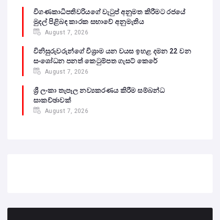
විගණකාධිපතිවරියගේ වැටුප් අනුමත කිරීමට රජයේ
මුදල් පිළිබඳ කාරක සභාවේ අනුමැතිය
August 7, 2026
විනිසුරුවරුන්ගේ විශ්‍රාම යන වයස ඉහළ දමන 22 වන
සංශෝධන පනත් කෙටුම්පත ගැසට් කෙරේ
August 7, 2026
ශ්‍රී ලංකා තැපෑල නව්‍යකරණය කිරීම සම්බන්ධ
සාකච්ඡාවක්
August 7, 2026