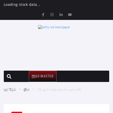
Loading stock data...
AD MASTER
මුල් පිටුව
ක්‍රීඩා
LPL ප්‍රවේශපත්‍ර අලෙවිය ඇරැඹෙයි