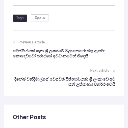
Sports
Tags
Previous article
ටෙස්ට් ජයක් ගැන ශ්‍රී ලංකාවේ බලාපොරොත්තු ඈතට:
කොදෙව්වෝ පරාජයේ අවධානමෙන් මිදෙති
Next article
දිනේෂ් චන්දිමාල්ගේ වේගවත් පිතිහරඹයක්: ශ්‍රී ලංකාවේ අව
සන් උත්සාහය ව්‍යාර්ථ වෙයි
Other Posts