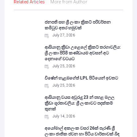
Related Articles
More from Author
ජනපති සහ ශ්‍රී ලංකා ක්‍රිකට් පරිවර්තන
කමිටුව අතර හමුවක්
July 27, 2026
ආසියානු ක්‍රීඩා උළෙලේ ක්‍රිකට් තරගාවලිය:
ශ්‍රී ලංකා පිරිමි කණ්ඩායම අවසන් අට
දෙනාගේ වටයට
July 25, 2026
විෂේන් හැළඹගේත් LPL පිටියෙන් ඉවතට
July 25, 2026
ආසියානු වයස අවුරුදු 23 න් පහළ මලල
ක්‍රීඩා ශූරතාවලිය: ශ්‍රී ලංකාවට පදක්කම්
තුනක්
July 14, 2026
අයෝමාල් අකලංක වසර 26ක් පැරණි ශ්‍රී
ලංකා ජාතික ජවන හා පිටිය වාර්තාවක් බිඳ