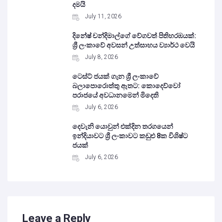
දමයි
July 11, 2026
දිනේෂ් චන්දිමාල්ගේ වේගවත් පිතිහරඹයක්:
ශ්‍රී ලංකාවේ අවසන් උත්සාහය ව්‍යාර්ථ වෙයි
July 8, 2026
ටෙස්ට් ජයක් ගැන ශ්‍රී ලංකාවේ
බලාපොරොත්තු ඈතට: කොදෙව්වෝ
පරාජයේ අවධානමෙන් මිදෙති
July 6, 2026
දෙවැනි යොවුන් එක්දින තරගයෙන්
ඉන්දියාවට ශ්‍රී ලංකාවට කඩුළු 8ක විශිෂ්ට
ජයක්
July 6, 2026
Leave a Reply