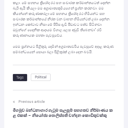
කළා. මේ සහනය ත්‍රිරෝද රථ සහ සංචාරක කර්මාන්තයටත් දෙන්න
බැරි ඇයි කියලා මම අග්‍රාමාත්‍යතුමියගෙන් ප්‍රශ්න කරනවා. මම
කියන්නේ කරුණාකරලා මේ සහනය ත්‍රිරෝද රථ හිමියන්ට සහ
සංචාරක කර්මාන්තයේ නිරත වන වාහන හිමියන්ටත් ලබා දෙන්න.
ඉන්ධන කෝටාව නිසා මේ පිරිස දැඩි පීඩාවට පත්ව සිටිනවා.
ඔවුන්ගේ දෛනික ආදායම විශාල ලෙස අඩුවී තිබෙනවා” රවී
කරුණානායක මහතා පැවසුවේය.
මෙම ප්‍රශ්නයට පිළිතුරු දෙමින් අග්‍රමාත්‍යවරිය පැවසුවේ අදාළ කරුණ
සම්බන්ධයෙන් සොයා බලා පිළිතුරක් ලබා දෙන බවයි.
Political
Tags
Previous article
මීගමුව බන්ධනාගාර ගැටුම සැලසුම් සහගතව නිර්මාණය ක
ළ එකක් – නියෝජ්‍ය පොලිස්පති චන්දන කොඩිතුවක්කු