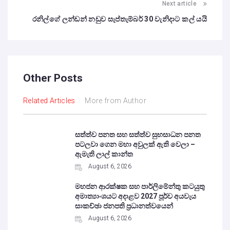
Next article
රනිල්ගේ ලන්ඩන් නඩුව සැප්තැම්බර් 30 වැනිදාට කල් යයි
Other Posts
Related Articles
More from Author
සත්ත්ව පනත සහ සත්ත්ව සුභසාධන පනත
පටලවා ගෙන මහා අවුලක් ඇති වෙලා –
ඇමැති ලාල් කාන්ත
August 6, 2026
මහජන ආරක්ෂක සහ පාර්ලිමේන්තු කටයුතු
අමාත්‍යාංශයට අදාළව 2027 පූර්ව අයවැය
සාකච්ඡා ජනපති ප්‍රධානත්වයෙන්
August 6, 2026