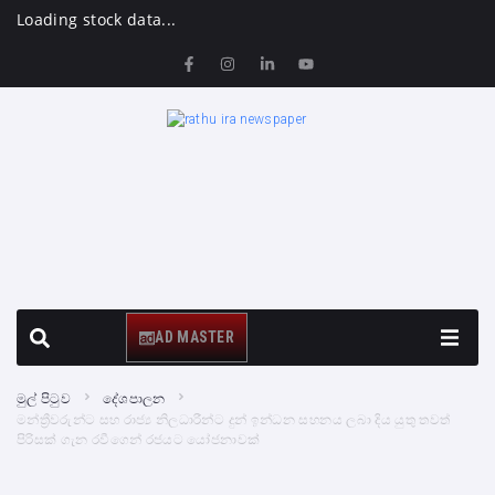
Loading stock data...
AD MASTER
මුල් පිටුව
දේශපාලන
මන්ත්‍රීවරුන්ට සහ රාජ්‍ය නිලධාරීන්ට දුන් ඉන්ධන සහනය ලබා දිය යුතු තවත්
පිරිසක් ගැන රවීගෙන් රජයට යෝජනාවක්