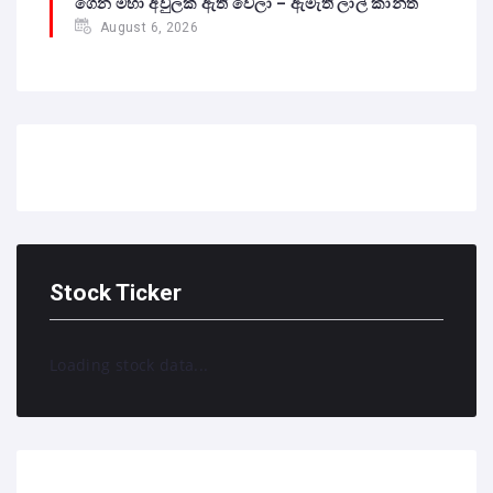
ගෙන මහා අවුලක් ඇති වෙලා – ඇමැති ලාල් කාන්ත
August 6, 2026
Stock Ticker
Loading stock data...