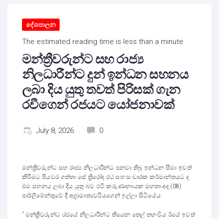
දේශපාලන
The estimated reading time is less than a minute
මන්ත්‍රීවරුන්ට සහ රාජ්‍ය
නිලධාරීන්ට දුන් ඉන්ධන සහනය
ලබා දිය යුතු තවත් පිරිසක් ගැන
රවීගෙන් රජයට යෝජනාවක්
July 8, 2026
0
මන්ත්‍රීවරුන්ට සහ රාජ්‍ය නිලධාරීන්ට පනවා තිබූ ඉන්ධන සීමා ඉවත්
කිරීමට පියවර ගත්තා සේ ත්‍රිරෝද රථ සහ සංචාරක කර්මාන්තයට ද
එම සහනය ලබා දිය යුතු බව රවී කරුණානායක මහතා අද (08)
පාර්ලිමේන්තුවේ දී අග්‍රාමාත්‍යවරියගෙන් ඉල්ලා සිටියේය.
” මන්ත්‍රීවරුන්ට රජයේ නිලධාරීන්ට තියෙන තෙල් තහංචිය ඊයේ ඉවත්