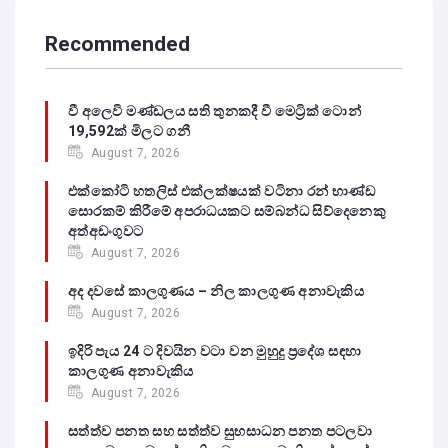
Recommended
වී අලෙවි මණ්ඩලය සති තුනකදී වී මෙට්‍රික් ටොන්
19,592ක් මිලට ගනී
August 7, 2026
එක්කෝටි හතලිස් එක්ලක්ෂයක් වටිනා රන් භාණ්ඩ
සොරකම් කිරීමේ අපරාධයකට සම්බන්ධ සිව්දෙනෙකු
අත්අඩංගුවට
August 7, 2026
අද දවසේ කාලගුණය – නිල කාලගුණ අනාවැකිය
August 7, 2026
ඉදිරි පැය 24 ට දිවයින වටා වන මුහුදු ප්‍රදේශ සඳහා
කාලගුණ අනාවැකිය
August 7, 2026
සත්ත්ව පනත සහ සත්ත්ව සුභසාධන පනත පටලවා