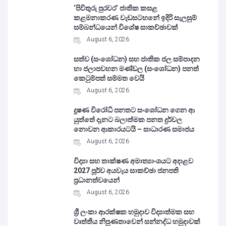
‘පිවිතුරු පුරවර’ ජාතික කසළ
කළමනාකරණ වැඩසටහනේ ඉදිරි සැලසුම්
සම්බන්ධයෙන් විශේෂ සාකච්ඡාවක්
August 6, 2026
සත්ව (සංශෝධන) සහ ජාතික ජල සම්පාදන
හා ජලාපවහන මණ්ඩල (සංශෝධන) පනත්
කෙටුම්පත් සම්මත වෙයි
August 6, 2026
දූෂණ විරෝධි පනතට සංශෝධන ගෙන ආ
යුත්තේ දැනට බලාත්මක පනත දුර්වල
නොවන ආකාරයටයි – සාධාරණ සමාජය
August 6, 2026
විද්‍යා සහ තාක්ෂණ අමාත්‍යාංශයට අදාළව
2027 පූර්ව අයවැය සාකච්ඡා ජනපති
ප්‍රධානත්වයෙන්
August 6, 2026
ශ්‍රී ලංකා ආරක්ෂක හමුදාව විද්‍යාත්මක සහ
වෘත්තීය නිපුණතාවෙන් සන්නද්ධ හමුදාවක්