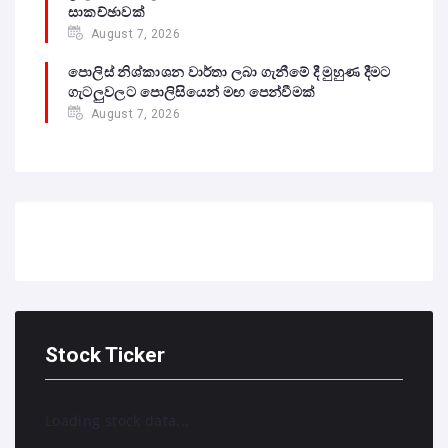
සාකච්ඡාවක්
August 7, 2026
පොලිස් නිශ්කාශන වාර්තා ලබා ගැනීමේ දී මුහුණ දීමට
ගැටලුවලට පොලිසියෙන් මඟ පෙන්වීමක්
August 7, 2026
Stock Ticker
Loading stock data...