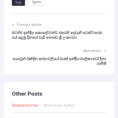
Sports
Tags
Previous article
බටහිර ඉන්දීය කොදෙව්වන්ට එරෙහි දෙවැනි ටෙස්ට් තරග
යේ පළමු දිනයේ වැඩි ගෞරව ශ්‍රී ලංකාවට
Next article
යොවුන් එක්දින තරගාවලියේ ජයත් ඉන්දීය බාළිකාවෝ දිනා
ගනිති
Other Posts
Related Articles
More from Author