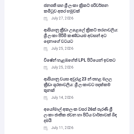
ජනපති සහ ශ්‍රී ලංකා ක්‍රිකට් පරිවර්තන
කමිටුව අතර හමුවක්
July 27, 2026
ආසියානු ක්‍රීඩා උළෙලේ ක්‍රිකට් තරගාවලිය:
ශ්‍රී ලංකා පිරිමි කණ්ඩායම අවසන් අට
දෙනාගේ වටයට
July 25, 2026
විෂේන් හැළඹගේත් LPL පිටියෙන් ඉවතට
July 25, 2026
ආසියානු වයස අවුරුදු 23 න් පහළ මලල
ක්‍රීඩා ශූරතාවලිය: ශ්‍රී ලංකාවට පදක්කම්
තුනක්
July 14, 2026
අයෝමාල් අකලංක වසර 26ක් පැරණි ශ්‍රී
ලංකා ජාතික ජවන හා පිටිය වාර්තාවක් බිඳ
දමයි
July 11, 2026