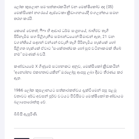
ලෝක කුසලාන සම-සත්කාරකයින් වන මෙක්ෂිකෝව අද (05)
මෙක්සිකෝ නගරයේ ඇස්ටෙකා ක්‍රීඩාංගනයේදී එංගලන්තය සමඟ
තරඟ කරයි.
කෙසේ වෙතත්, ෆීෆා හි ආචාර ධර්ම සංග්‍රහයේ, බාහිරව තෑගි
පිරිනැමීම සහ පිළිගැනීම සම්බන්ධයෙන් සීමාවන් ඇත, 21 වන
වගන්තියේ සඳහන් වන්නේ එවැනි තෑගි පිරිනැමිය හැක්කේ හෝ
පිළිගත හැක්කේ ඒවාට “සංකේතාත්මක හෝ සුළු වටිනාකමක් තිබේ
නම්” පමණක් බවයි.
කණ්ඩායමේ X ගිණුමේ සටහනකට අනුව, මෙක්සිකෝ ක්‍රීඩකයින්
“අන්‍යෝන්‍ය එකඟතාවයකින්” ඔරලෝසු ආපසු ලබා දීමට තීරණය කර
ඇත.
1986 ලෝක කුසලානයට සත්කාරකත්වය දැක්වීමෙන් පසු පළමු
වතාවට අර්ධ අවසන් පූර්ව වටයට පිවිසීමට මෙක්ෂිකෝ කණ්ඩායම
බලාපොරොත්තු වේ.
බීබීසී ඇසුරිණි.