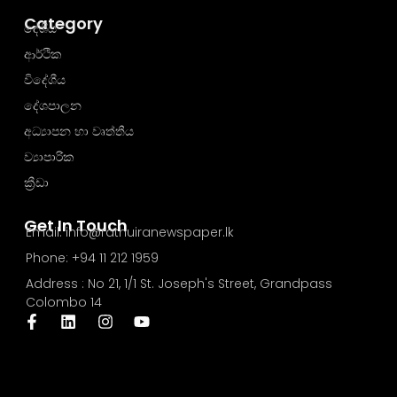
Category
දේශීය
ආර්ථික
විදේශීය
දේශපාලන
අධ්‍යාපන හා වෘත්තීය
ව්‍යාපාරික
ක්‍රීඩා
Get In Touch
Email: info@rathuiranewspaper.lk
Phone: +94 11 212 1959
Address : No 21, 1/1 St. Joseph's Street, Grandpass
Colombo 14