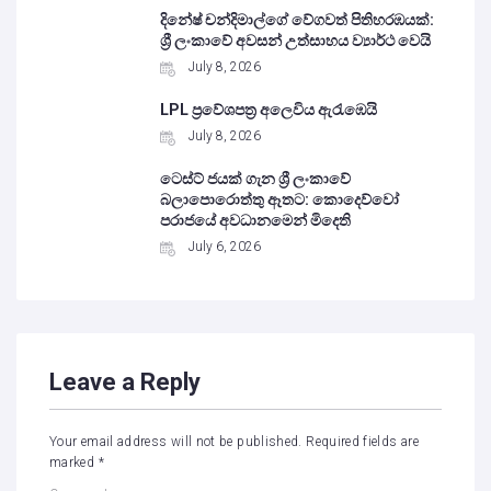
දිනේෂ් චන්දිමාල්ගේ වේගවත් පිතිහරඹයක්:
ශ්‍රී ලංකාවේ අවසන් උත්සාහය ව්‍යාර්ථ වෙයි
July 8, 2026
LPL ප්‍රවේශපත්‍ර අලෙවිය ඇරැඹෙයි
July 8, 2026
ටෙස්ට් ජයක් ගැන ශ්‍රී ලංකාවේ
බලාපොරොත්තු ඈතට: කොදෙව්වෝ
පරාජයේ අවධානමෙන් මිදෙති
July 6, 2026
Leave a Reply
Your email address will not be published.
Required fields are
marked
*