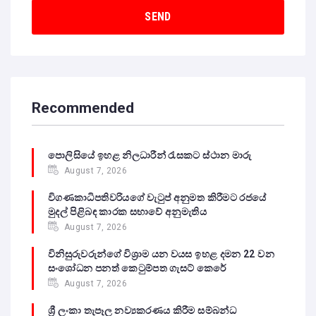
Recommended
පොලිසියේ ඉහළ නිලධාරීන් රැසකට ස්ථාන මාරු
August 7, 2026
විගණකාධිපතිවරියගේ වැටුප් අනුමත කිරීමට රජයේ
මුදල් පිළිබඳ කාරක සභාවේ අනුමැතිය
August 7, 2026
විනිසුරුවරුන්ගේ විශ්‍රාම යන වයස ඉහළ දමන 22 වන
සංශෝධන පනත් කෙටුම්පත ගැසට් කෙරේ
August 7, 2026
ශ්‍රී ලංකා තැපෑල නව්‍යකරණය කිරීම සම්බන්ධ