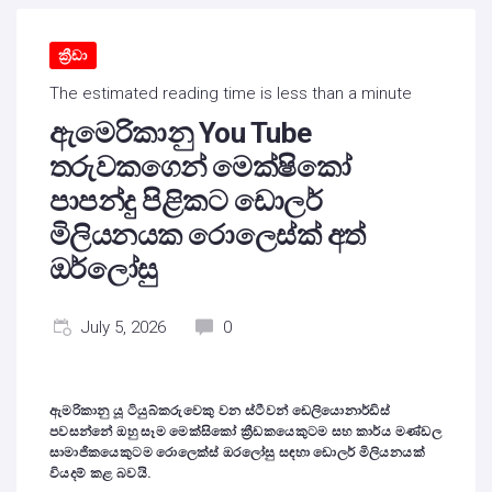
ක්‍රීඩා
The estimated reading time is less than a minute
ඇමෙරිකානු You Tube
තරුවකගෙන් මෙක්ෂිකෝ
පාපන්දු පිළිකට ඩොලර්
මිලියනයක රොලෙස්ක් අත්
ඔර්ලෝසු
July 5, 2026
0
ඇමරිකානු යූ ටියුබ්කරුවෙකු වන ස්ටීවන් ඩෙලියොනාර්ඩිස්
පවසන්නේ ඔහු සෑම මෙක්සිකෝ ක්‍රීඩකයෙකුටම සහ කාර්ය මණ්ඩල
සාමාජිකයෙකුටම රොලෙක්ස් ඔරලෝසු සඳහා ඩොලර් මිලියනයක්
වියදම් කළ බවයි.