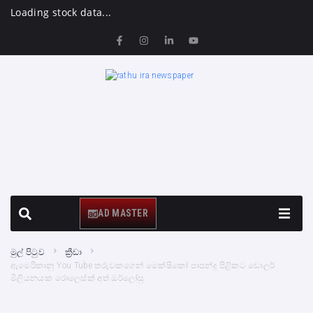
Loading stock data...
AD MASTER
මුල් පිටුව
ක්‍රීඩා
ඇමෙරිකානු You Tube තරුවකගෙන් මෙක්ෂිකෝ පාපන්දු පිළිකට ඩොලර්
මිලියනයක රොලෙස්ක් අත් ඔර්ලෝසු