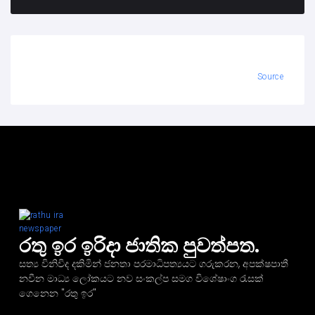
Source
රතු ඉර ඉරිදා ජාතික පුවත්පත.
සත්‍ය විනිවිද දකිමින් ජනතා පරමාධිපත්‍යයට ගරුකරන, අපක්ෂපාතී
නවීන මාධ්‍ය ලෝකයට නව සංකල්ප සමග විශේෂාංග රැසක්
ගෙනෙන "රතු ඉර"