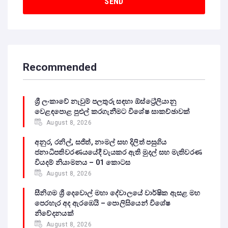
Recommended
ශ්‍රී ලංකාවේ නැවුම් පලතුරු සඳහා ඕස්ට්‍රේලියානු
වෙළඳපොළ පුළුල් කරගැනීමට විශේෂ සාකච්ඡාවක්
August 8, 2026
අනුර, රනිල්, සජිත්, නාමල් සහ දිලිත් පසුගිය
ජනාධිපතිවරණයයේදී වැයකර ඇති මුදල් සහ මැතිවරණ
වියදම් නියාමනය – 01 කොටස
August 8, 2026
සීනිගම ශ්‍රී දෙවොල් මහා දේවාලයේ වාර්ෂික ඇසළ මහ
පෙරහැර අද ඇරඹෙයි – පොලිසියෙන් විශේෂ
නිවේදනයක්
August 8, 2026