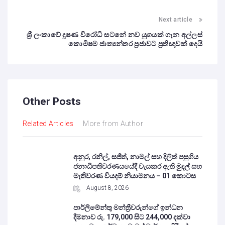
Next article
ශ්‍රී ලංකාවේ දූෂණ විරෝධී සටනේ නව යුගයක් ගැන අල්ලස්
කොමිෂම ජාත්‍යන්තර ප්‍රජාවට ප්‍රතිඥාවක් දෙයි
Other Posts
Related Articles
More from Author
අනුර, රනිල්, සජිත්, නාමල් සහ දිලිත් පසුගිය
ජනාධිපතිවරණයයේදී වැයකර ඇති මුදල් සහ
මැතිවරණ වියදම් නියාමනය – 01 කොටස
August 8, 2026
පාර්ලිමේන්තු මන්ත්‍රීවරුන්ගේ ඉන්ධන
දීමනාව රු. 179,000 සිට 244,000 දක්වා