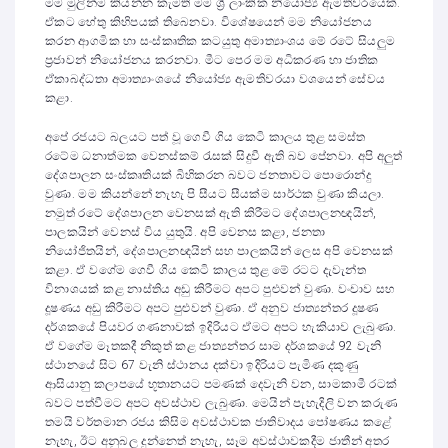
මම මුලින්ම කියන්න කැමති මම ශ්‍රී ලාංකික නියෝජ්‍ය ඇමතිවරයෙක්.
ඒකට හේතු කිහිපයක් තිබෙනවා. විශේෂයෙන් මම නියෝජනය
කරන ආගමික හා සංස්කෘතික කටයුතු අමාත්‍යාංශය මේ රටේ සියලුම
ප්‍රජාවන් නියෝජනය කරනවා. මීට පෙර මම අධිකරණ හා ජාතික
ඒකාබද්ධතා අමාත්‍යාංශයේ නියෝජ්‍ය ඇමතිවරයා වශයෙන් සේවය
කළා.
අපේ රජයට බලයට පත් වූ ගෙවී ගිය කෙටි කාලය තුළ සමස්ත
රටේම ධනාත්මක වෙනස්කම් රැසක් සිදුවී ඇති බව පේනවා. අපි අලුත්
දේශපාලන සංස්කෘතියක් බිහිකරන බවට ජනතාවට පොරොන්දු
වුණා. මම කියන්නේ නැහැ පි සීයට සීයක්ම සාර්ථක වුණා කියලා.
නමුත් රටේ දේශපාලන වෙනසක් ඇති කිරීමට දේශපාලනඥයින්,
පාලකයින් වෙනස් විය යුතුයි. අපි වෙනස කළා, ජනතා
නියෝජිතයින්, දේශපාලනඥයින් සහ පාලකයින් ලෙස අපි වෙනසක්
කළා. ඒ වගේම ගෙවී ගිය කෙටි කාලය තුළ මේ රටට දැවැන්ත
විනාශයක් කළ නාස්තිය අඩු කිරීමට අපට පුළුවන් වුණා. වංචාව සහ
දූෂණය අඩු කිරීමට අපට පුළුවන් වුණා. ඒ අනුව ජාත්‍යන්තර දූෂණ
දර්ශකයේ පියවර ගණනාවක් ඉදිරියට ඒමට අපට හැකියාව ලැබුණා.
ඒ වගේම මෑතකදී නිකුත් කළ ජාත්‍යන්තර සාම දර්ශකයේ 92 වැනි
ස්ථානයේ සිට 67 වැනි ස්ථානය දක්වා ඉදිරියට පැමිණ දකුණු
ආසියානු කලාපයේ භූතානයට පමණක් දෙවැනි වන, සාමකාමී රටක්
බවට පත්වීමට අපට අවස්ථාව ලැබුණා. මෙයින් පැහැදිලි වන කරුණ
තමයි වර්තමාන රජය කිසිම අවස්ථාවක ජාතිවාදය පෝෂණය කළේ
නැහැ, ඊට අනුබල දුන්නෙත් නැහැ, සෑම අවස්ථාවකදීම ජාතීන් අතර