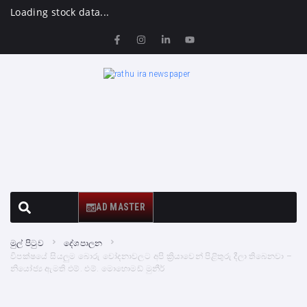
Loading stock data...
AD MASTER
මුල් පිටුව
දේශපාලන
විපක්ෂයේ සියලුම බොරු චෝදනාවලට අපි ක්‍රියාවෙන් පිළිතුරු දීලා තිබෙනවා –
නියෝජ්‍ය ඇමති එම්. එම්. මොහොමඩ් මුනීර්