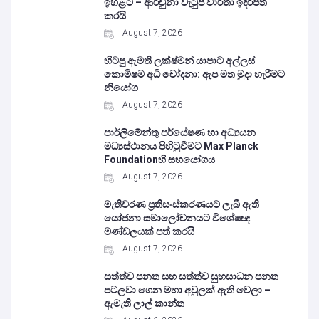
ඉහළට – ආර්චුනා වැටුප් වාර්තා ඉදිරිපත්
කරයි
August 7, 2026
හිටපු ඇමති ලක්ෂ්මන් යාපාට අල්ලස්
කොමිෂම අධි චෝදනා: ඇප මත මුදා හැරීමට
නියෝග
August 7, 2026
පාර්ලිමේන්තු පර්යේෂණ හා අධ්‍යයන
මධ්‍යස්ථානය පිහිටුවීමට Max Planck
Foundationහි සහයෝගය
August 7, 2026
මැතිවරණ ප්‍රතිසංස්කරණයට ලැබී ඇති
යෝජනා සමාලෝචනයට විශේෂඥ
මණ්ඩලයක් පත් කරයි
August 7, 2026
සත්ත්ව පනත සහ සත්ත්ව සුභසාධන පනත
පටලවා ගෙන මහා අවුලක් ඇති වෙලා –
ඇමැති ලාල් කාන්ත