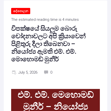
දේශපාලන
The estimated reading time is 4 minutes
විපක්ෂයේ සියලුම බොරු
චෝදනාවලට අපි ක්‍රියාවෙන්
පිළිතුරු දීලා තිබෙනවා –
නියෝජ්‍ය ඇමති එම්. එම්.
මොහොමඩ් මුනීර්
July 5, 2026
0
එම්. එම්. මෙහොමඩ්
මුනීර් – නියෝජ්‍ය