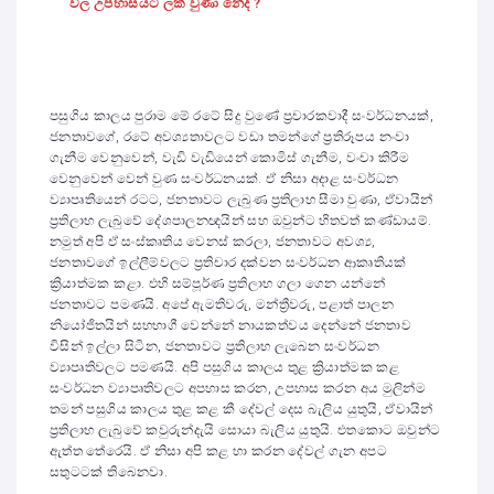
වල උපහාසයට ලක් වුණා නේද ?
පසුගිය කාලය පුරාම මේ රටේ සිදු වුණේ ප්‍රචාරකවාදී සංවර්ධනයක්,
ජනතාවගේ, රටේ අවශ්‍යතාවලට වඩා තමන්ගේ ප්‍රතිරූපය නංවා
ගැනීම වෙනුවෙන්, වැඩි වැඩියෙන් කොමිස් ගැනීම, වංචා කිරීම
වෙනුවෙන් වෙන් වුණ සංවර්ධනයක්. ඒ නිසා අදාළ සංවර්ධන
ව්‍යාපෘතියෙන් රටට, ජනතාවට ලැබුණ ප්‍රතිලාභ සීමා වුණා, ඒවායින්
ප්‍රතිලාභ ලැබුවේ දේශපාලනඥයින් සහ ඔවුන්ට හිතවත් කණ්ඩායම්.
නමුත් අපි ඒ සංස්කෘතිය වෙනස් කරලා, ජනතාවට අවශ්‍ය,
ජනතාවගේ ඉල්ලීම්වලට ප්‍රතිචාර දක්වන සංවර්ධන ආකෘතියක්
ක්‍රියාත්මක කළා. එහි සම්පූර්ණ ප්‍රතිලාභ ගලා ගෙන යන්නේ
ජනතාවට පමණයි. අපේ ඇමතිවරු, මන්ත්‍රීවරු, පළාත් පාලන
නියෝජිතයින් සහභාගී වෙන්නේ නායකත්වය දෙන්නේ ජනතාව
විසින් ඉල්ලා සිටින, ජනතාවට ප්‍රතිලාභ ලැබෙන සංවර්ධන
ව්‍යාපෘතිවලට පමණයි. අපි පසුගිය කාලය තුළ ක්‍රියාත්මක කළ
සංවර්ධන ව්‍යාපෘතිවලට අපහාස කරන, උපහාස කරන අය මුලින්ම
තමන් පසුගිය කාලය තුළ කළ කී දේවල් දෙස බැලිය යුතුයි, ඒවායින්
ප්‍රතිලාභ ලැබු‍වේ කවුරුන්දැයි සොයා බැලිය යුතුයි. එතකොට ඔවුන්ට
ඇත්ත තේරෙයි. ඒ නිසා අපි කළ හා කරන දේවල් ගැන අපට
සතුටටක් තිබෙනවා.