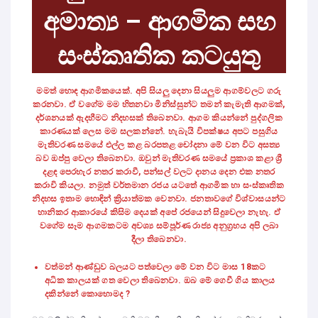
අමාත්‍ය – ආගමික සහ
සංස්කෘතික කටයුතු
මමත් හොඳ ආගමිකයෙක්. අපි සියලු දෙනා සියලුම ආගම්වලට ගරු
කරනවා. ඒ වගේම මම හිතනවා මිනිස්සුන්ට තමන් කැමැති ආගමක්,
දර්ශනයක් ඇදහීමට නිදහසක් තිබෙනවා. ආගම කියන්නේ පුද්ගලික
කාරණයක් ලෙස මම සලකන්නේ. හැබැයි විපක්ෂය අපට පසුගිය
මැතිවරණ සමයේ එල්ල කළ බරපතළ චෝදනා මේ වන විට අසත්‍ය
බව ඔප්පු වෙලා තිබෙනවා. ඔවුන් මැතිවරණ සමයේ ප්‍රකාශ කළා ශ්‍රී
දළඳ පෙරහැර නතර කරාවී, පන්සල් වලට දානය දෙන එක නතර
කරාවි කියලා. නමුත් වර්තමාන රජය යටතේ ආගමික හා සංස්කෘතික
නිදහස ඉතාම හොඳින් ක්‍රියාත්මක වෙනවා. ජනතාවගේ විශ්වාසයන්ට
හානිකර ආකාරයේ කිසිම දෙයක් අපේ රජයෙන් සිදුවෙලා නැහැ. ඒ
වගේම සෑම ආගමකටම අවශ්‍ය සම්පූර්ණ රාජ්‍ය අනුග්‍රහය අපි ලබා
දීලා තිබෙනවා.
වත්මන් ආණ්ඩුව බලයට පත්වෙලා මේ වන විට මාස 18කට
අධික කාලයක් ගත වෙලා තිබෙනවා. ඔබ මේ ගෙවී ගිය කාලය
දකින්නේ කොහොමද ?