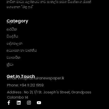
නවීන මාධ්‍ය ලෝකයට නව සංකල්ප සමග විශේෂාංග රැසක්
ගෙනෙන "රතු ඉර"
Category
දේශීය
ආර්ථික
විදේශීය
දේශපාලන
අධ්‍යාපන හා වෘත්තීය
ව්‍යාපාරික
ක්‍රීඩා
Get In Touch
Email: info@rathuiranewspaper.lk
Phone: +94 11 212 1959
Address : No 21, 1/1 St. Joseph's Street, Grandpass
Colombo 14