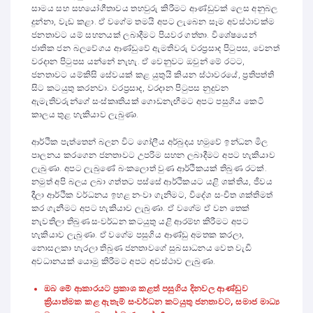
සාමය සහ සහයෝගීතාවය තහවුරු කිරීමට ආණ්ඩුවක් ලෙස අනුබල
දුන්නා, වැඩ කළා. ඒ වගේම තමයි අපට ලැබෙන සෑම අවස්ථාවක්ම
ජනතාවට යම් සහනයක් ලබාදීමට පියවර ගත්තා. විශේෂයෙන්
ජාතික ජන බලවේගය ආණ්ඩුවේ ඇමතිවරු වරප්‍රසාද පිටුපස, වෙනත්
වරදාන පිටුපස යන්නේ නැහැ. ඒ වෙනුවට ඔවුන් මේ රටට,
ජනතාවට යම්කිසි සේවයක් කළ යුතුයි කියන ස්ථාවරයේ, ප්‍රතිපත්ති
සිට කටයුතු කරනවා. වරප්‍රසාද, වරදාන පිටුපස නුදුවන
ඇමැතිවරුන්ගේ සංස්කෘතියක් ගොඩනැඟීමට අපට පසුගිය කෙටි
කාලය තුළ හැකියාව ලැබුණා.
ආර්ථික පැත්තෙන් බලන විට ගෝලීය අර්බුදය හමුවේ ඉන්ධන මිල
පාලනය කරගෙන ජනතාවට උපරිම සහන ලබාදීමට අපට හැකියාව
ලැබුණා. අපට ලැබුණේ බංකලොත් වුණ ආර්ථිකයක් තිබුණ රටක්.
නමුත් අපි බලය ලබා ගත්තට පස්සේ ආර්ථිකයට යළි ශක්තිය, ජීවය
දීලා ආර්ථික වර්ධනය ඉහළ නංවා ගැනිමට, විදේශ සංචිත ශක්තිමත්
කර ගැනීමට අපට හැකියාව ලැබුණා. ඒ වගේම ඒ වන තෙක්
නැවතිලා තිබුණ සංවර්ධන කටයුතු යළි ආරම්භ කිරීමට අපට
හැකියාව ලැබුණා. ඒ වගේම පසුගිය ආණ්ඩු අමතක කරලා,
නොසලකා හැරලා තිබුණ ජනතාවගේ සුබසාධනය වෙත වැඩි
අවධානයක් යොමු කිරීමට අපට අවස්ථාව ලැබුණා.
ඔබ මේ ආකාරයට ප්‍රකාශ කළත් පසුගිය දිනවල ආණ්ඩුව
ක්‍රියාත්මක කළ ඇතැම් සංවර්ධන කටයුතු ජනතාවට, සමාජ මාධ්‍ය