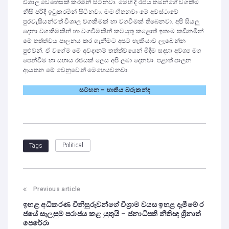
විශාල වෙහෙසක් කරමින් සිටිනවා. මෙහි දී රජය තමන්ගේ වගකීම
නිසි පරිදි ඉටුකරමින් සිටිනවා. මම හිතනවා මේ අවස්ථාවේ
පුරවැසියන්ටත් විශාල වගකීමක් හා වගවීමක් තිබෙනවා. අපි සියලු
දෙනා වගකීමකින් හා වගවීමකින් කටයුතු කළොත් ඉතාම කඩිනමින්
මේ තත්ත්වය පාලනය කර ගැනීමට අපට හැකියාව ලැබෙන්න
පුළුවන්. ඒ වගේම මේ අවදානම් තත්ත්වයෙන් මිදීම සඳහා අවශ්‍ය මග
පෙන්වීම හා සහාය රජයක් ලෙස අපි ලබා දෙනවා. පළාත් පාලන
ආයතන මේ වෙනුවෙන් මෙහෙයවනවා.
සටහන – භාතිය බරුකන්ද
Political
Tags
Previous article
ඉහළ අධිකරණ විනිසුරුවන්ගේ විශ්‍රාම වයස ඉහළ දැමීමේ ර
ජයේ සැලසුම පරාජය කළ යුතුයි – ජනාධිපති නීතිඥ ශ්‍රීනාත්
පෙරේරා