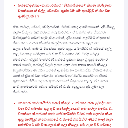
ඔබගේ අමාත්‍යාංශයට, රජයට ‘නිරාගමිකයෝ
’ කියන චෝදනාව
විපක්ෂයෙන් එල්ල වෙනවා. ඇත්තටම මේ ආණ්ඩුව නිරාගමික
ආණ්ඩුවක් ද ?
ඒක සාවද්‍ය, බොරු චෝදනාවක්. මමත් හොඳ ආගමිකයෙක්. අපි සියලු
දෙනා සියලුම ආගම්වලට ගරු කරනවා. ඒ වගේම මම හිතනවා
මිනිස්සුන්ට තමන් කැමැති ආගමක්, දර්ශනයක් ඇදහීමට නිදහසක්
තිබෙනවා. ආගම කියන්නේ පුද්ගලික කාරණයක් ලෙස මම
සලකන්නේ. හැබැයි විපක්ෂය අපට පසුගිය මැතිවරණ සමයේ එල්ල
කළ බරපතළ චෝදනා මේ වන විට අසත්‍ය බව ඔප්පු වෙලා
තිබෙනවා. ඔවුන් මැතිවරණ සමයේ ප්‍රකාශ කළා ශ්‍රී දළඳ පෙරහැර
නතර කරාවී, පන්සල් වලට දානය දෙන එක නතර කරාවි කියලා.
නමුත් වර්තමාන රජය යටතේ ආගමික හා සංස්කෘතික නිදහස ඉතාම
හොඳින් ක්‍රියාත්මක වෙනවා. ජනතාවගේ විශ්වාසයන්ට හානිකර
ආකාරයේ කිසිම දෙයක් අපේ රජයෙන් සිදුවෙලා නැහැ. ඒ වගේම
සෑම ආගමකටම අවශ්‍ය සම්පූර්ණ රාජ්‍ය අනුග්‍රහය අපි ලබා දීලා
තිබෙනවා.
රජයෙන් සේවකයින්ට සහල් කිලෝ 20ක් ගෙවන්න ලබාදීම මේ
වන විට සමාජය තුළ දැඩි ආන්දෝලනයක් ඇති කරලා තිබෙනවා.
විපක්ෂය කියන්නේ රාජ්‍ය සේවකයින්ට විට්ස් කාර් දෙනවා කියා
ආපු ආණ්ඩුවක් අවසානයේ රාජ්‍ය සේවකයින්ට ණයට හාල් දෙන
තත්ත්වයට රට බංකලොත් කියලා කියලා. මේ ගැන ඔබ මොකද