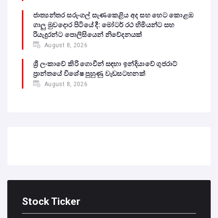
ජාත්‍යන්තර සරුංගල් සැණකෙළිය අද සහ හෙට කොළඹ
ගාලු මුවදොර පිටියේ දී: මෝටර් රථ හිමියන්ට සහ
රියැදුරන්ට පොලිසියෙන් නිවේදනයක්
August 8, 2026
ශ්‍රී ලංකාවේ කිරි ගොවීන් සඳහා ඉන්දියාවේ ගුජරාට්
ප්‍රාන්තයේ විශේෂ පුහුණු වැඩසටහනක්
August 8, 2026
Stock Ticker