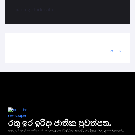
Loading stock data...
Source
රතු ඉර ඉරිදා ජාතික පුවත්පත.
සත්‍ය විනිවිද දකිමින් ජනතා පරමාධිපත්‍යයට ගරුකරන, අපක්ෂපාතී