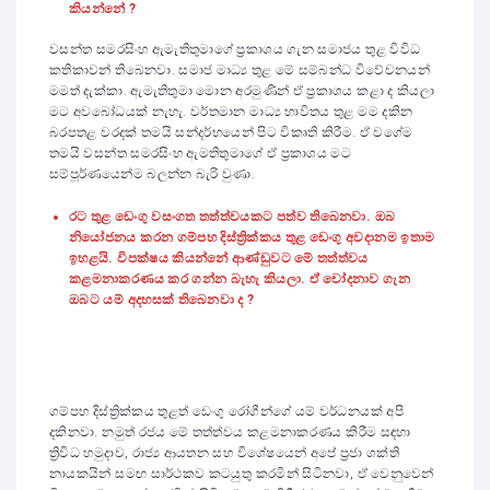
කියන්නේ ?
වසන්ත සමරසිංහ ඇමැතිතුමාගේ ප්‍රකාශය ගැන සමාජය තුළ විවිධ
කතිකාවන් තිබෙනවා. සමාජ මාධ්‍ය තුළ මේ සම්බන්ධ විවේචනයන්
මමත් දැක්කා. ඇමැතිතුමා මොන අරමුණින් ඒ ප්‍රකාශය කළා ද කියලා
මට අවබෝධයක් නැහැ. වර්තමාන මාධ්‍ය භාවිතය තුළ මම දකින
බරපතළ වරදක් තමයි සන්දර්භයෙන් පිට විකෘති කිරීම. ඒ වගේම
තමයි වසන්ත සමරසිංහ ඇමතිතුමාගේ ඒ ප්‍රකාශය මට
සම්පූර්ණයෙන්ම බලන්න බැරි වුණා.
රට තුළ ඩෙංගු වසංගත තත්ත්වයකට පත්ව තිබෙනවා. ඔබ
නියෝජනය කරන ගම්පහ දිස්ත්‍රික්කය තුළ ඩෙංගු අවදානම ඉතාම
ඉහළයි. විපක්ෂය කියන්නේ ආණ්ඩුවට මේ තත්ත්වය
කළමනාකරණය කර ගන්න බැහැ කියලා. ඒ චෝදනාව ගැන
ඔබට යම් අදහසක් තිබෙනවා ද ?
ගම්පහ දිස්ත්‍රික්කය තුළත් ඩෙංගු රෝගීන්ගේ යම් වර්ධනයක් අපි
දකිනවා. නමුත් රජය මේ තත්ත්වය කළමනාකරණය කිරීම සඳහා
ත්‍රිවිධ හමුදාව, රාජ්‍ය ආයතන සහ විශේෂයෙන් අපේ ප්‍රජා ශක්ති
නායකයින් සමඟ සාර්ථකව කටයුතු කරමින් සිටිනවා, ඒ වෙනුවෙන්