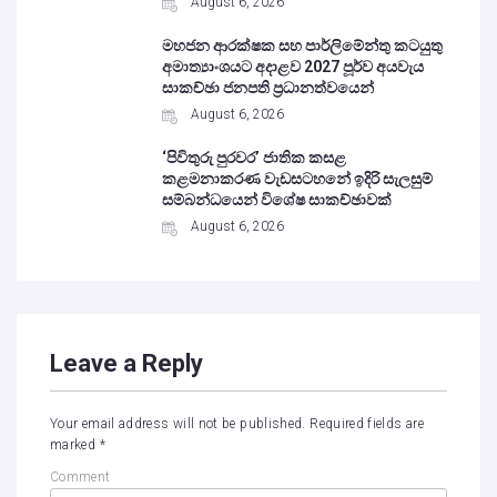
August 6, 2026
මහජන ආරක්ෂක සහ පාර්ලිමේන්තු කටයුතු
අමාත්‍යාංශයට අදාළව 2027 පූර්ව අයවැය
සාකච්ඡා ජනපති ප්‍රධානත්වයෙන්
August 6, 2026
‘පිවිතුරු පුරවර’ ජාතික කසළ
කළමනාකරණ වැඩසටහනේ ඉදිරි සැලසුම්
සම්බන්ධයෙන් විශේෂ සාකච්ඡාවක්
August 6, 2026
Leave a Reply
Your email address will not be published.
Required fields are
marked
*
Comment