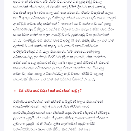
අපට ඇති වෙනවා. මේ රටේ විභාගයට ගත යුතු නඩු විශාල
සංඛ්‍යාවක් තිබෙනවා, ඒ වගේම නඩු දිගින් දිගටම කල් යනවා,
විසඳුමක් දෙන්න දීර්ඝ කාලයක් ගත වෙනවා. ඒකට විසඳුමක් ලෙස
තමයි ඉහළ අධිකරණවල විනිසුරුවන්ගේ සංඛ්‍යාව වැඩි කළේ. නමුත්
ආණ්ඩුව මොකක්ද කරන්නේ ?, ගහෙන් ගෙඩි එන්නා වාගේ ඉහළ
අධිකරණවල විනිසුරුවරුන්ගේ විශ්‍රාම වයස ඉහළ දාන්න ව්‍යවස්ථා
සංශෝධන ගේන්න හදන ආණ්ඩුව මේ පුරප්පාඩු ටික පුරවන්නේ
නැහැ. ආණ්ඩුව මේ කරන වැඩේ අරමුණ මොකක්ද කියලා මට නම්
ඇත්තටම තේරෙන්නේ නැහැ. මේ අතරේ ජනාධිපතිවරයා
පාර්ලිමේන්තුවට කියලා තියෙනවා, ‘මේ මොහොතේ ඉහළ
අධිකරණවල පුරප්පාඩු පිරවීමට ක්‍රියා කළා නම්, ඒක කරන්න
වෙන්නේ පහළ අධිකරණවල ඉන්න අය උසස් කිරීමෙන්, එහෙම
කළොත් පහළ අධිකරණවල නඩු විභාග කරන්න කට්ටිය අඩු
වෙනවා, ඒක පහළ අධිකරණවල නඩු විභාග කිරීමට ලොකු
බාධාවක්’ කියලා. මට නම් මේ තර්කය පිළිගන්න බැහැ.
විනිශ්චයකාරවරුන් පත් කරන්නේ කවුද ?
විනිශ්චයකාරවරුන් පත් කිරීමේ සම්පූර්ණ බලය තියෙන්නේ
ජනාධිපතිවරයාට. නමුත් මේ පත් වීම් කිරීමට පෙර
අගවිනිසුරුතුමාගෙන් සහ නීතිපති දෙපාර්තමේන්තුවෙන් නිර්දේශ
ලබාගත යුතුයි. ඒ වගේම ශ්‍රී ලංකා නීතිඥ සංගමයෙනුත් නිර්දේශ
ලබාගත යුතුයි. ඒ නිර්දේශ ලබා ගැනීමෙන් පසුව තමයි
ජනාධිපතිවරයා අදාළ පත් කිරීම් කරන්නේ. මේ සෑම