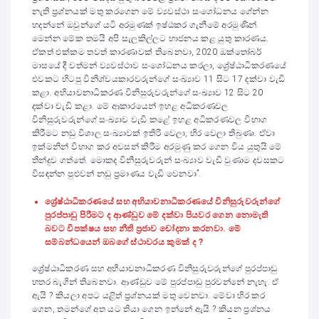
නැති ප්‍රශ්නයක් මතු කරගෙන මේ ව්‍යවස්ථා සංශෝධනය ගේන්න
හදන්නේ ඔවුන්ගේ යටි අරමුණක් ඉෂ්ඨකර ගැනීමේ අරමුණින්.
මෙන්න මේක තමයි අපි සැලකිල්ලට භාජනය කළ යුතු කාරණය.
ඒකත් එක්කම තවත් කාරණාවක් තිබෙනවා, 2020 ඔක්තෝබර්
මාසයේ දී වත්මන් ව්‍යවස්ථාව සංශෝධනය කරලා, ශ්‍රේෂ්ඨාධිකරණයේ
එවකට හිටපු විනිශ්චයකාරවරුන්ගේ සංඛ්‍යාව 11 සිට 17 දක්වා වැඩි
කළා. අභියාචනාධිකරණ විනිසුරුවරුන්ගේ සංඛ්‍යාව 12 සිට 20
දක්වා වැඩි කළා. මේ ආකාරයෙන් ඉහළ අධිකරණවල
විනිසුරුවරුන්ගේ සංඛ්‍යාව වැඩි කළේ ඉහළ අධිකරණවල විභාග
කිරීමට නඩු විශාල සංඛ්‍යාවක් ඉතිරි වෙලා, හිර වෙලා තිබුණා. ඒවා
ඉක්මනින් විභාග කර අවසන් කිරීම අරමුණු කර ගෙන විය යුතුයි මේ
තීන්දුව ගත්තේ. මොකද විනිසුරුවරුන් සංඛ්‍යාව වැඩි වුණාම දවසකට
විසඳන්න පුළුවන් නඩු ප්‍රමාණය වැඩි වෙනවා”.
ශ්‍රේෂ්ඨාධිකරණයේ සහ අභියාචනාධිකරණයේ විනිසුරුවරුන්ගේ
පුරප්පාඩු පිරීමට ද ආණ්ඩුව මේ දක්වා පියවර ගෙන නොමැති
බවට විපක්ෂය සහ නීති ප්‍රජාව චෝදනා කරනවා. මේ
සම්බන්ධයෙන් ඔබගේ ස්ථාවරය කුමක් ද ?
ශ්‍රේෂ්ඨාධිකරණ සහ අභියාචනාධිකරණ විනිසුරුවරුන්ගේ පුරප්පාඩු
හතර බැගින් තිබෙනවා. ආණ්ඩුව මේ පුරප්පාඩු පුරවන්නේ නැහැ. ඒ
ඇයි ? කියලා අපට යළිත් ප්‍රශ්නයක් මතු වෙනවා. මේවා හිර කර
ගෙන, තමන්ගේ අත යට තියා ගෙන ඉන්නේ ඇයි ? කියන ප්‍රශ්නය