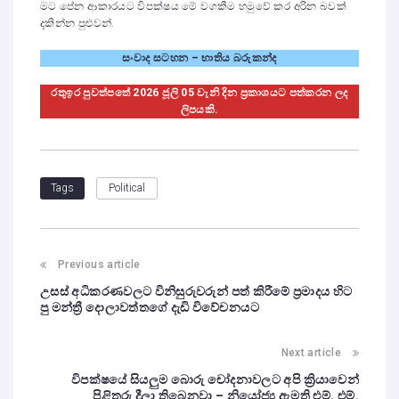
මට පේන ආකාරයට විපක්ෂය මේ වගකීම හමුවේ කර අරින බවක්
දකින්න පුළුවන්.
සංවාද සටහන – භාතිය බරුකන්ද
රතුඉර පුවත්පතේ 2026 ජූලි 05 වැනි දින ප්‍රකාශයට පත්කරන ලද
ලිපයකි.
Political
Tags
Previous article
උසස් අධිකරණවලට විනිසුරුවරුන් පත් කිරීමේ ප්‍රමාදය හිට
පු මන්ත්‍රී දොලාවත්තගේ දැඩි විවේචනයට
Next article
විපක්ෂයේ සියලුම බොරු චෝදනාවලට අපි ක්‍රියාවෙන්
පිළිතුරු දීලා තිබෙනවා – නියෝජ්‍ය ඇමති එම්. එම්.