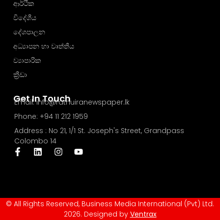
ආර්ථික
විදේශීය
දේශපාලන
අධ්‍යාපන හා වෘත්තීය
ව්‍යාපාරික
ක්‍රීඩා
Get In Touch
Email: info@rathuiranewspaper.lk
Phone: +94 11 212 1959
Address : No 21, 1/1 St. Joseph's Street, Grandpass
Colombo 14
© All Rights Reserved, Business Media International (Pvt) Ltd.
2026. Designed by
Ventrax