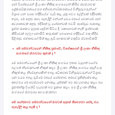
හෝ විශේෂයෙන් ශ්‍රී ලංකා නීතිඥ සංගමයෙන් කිසිම අවස්ථාවක
ශ්‍රේෂ්ඨාධිකරණයේ සහ අභියාචනාධිකරණයේ විනිසුරුවරුන්ගේ
විශ්‍රාම යන වයස ‘හදිසියේම’ වැඩි කළ යුතු බවට ඉල්ලීමක් ඉදිරිපත්ව
නැහැ. මේ අනුව අපට පැහැදිලි වන්නේ මෙය රජයේ මොනයම් හෝ
අවශ්‍යතාවක් අනුව ඉදිරිපත් වූ යෝජනවක් බවයි. ආණ්ඩුව බරපතළ
ප්‍රශ්න රැසකට මුහුණ දෙමින් සිටිය දී, ‘කොහෙවත් නැති’ ප්‍රශ්නයක්,
කිසිවෙක් ඉල්ලා නොසිටි කරුණක් ‘බොහොම හදිසියේ’ මතු කිරීම
පිළිබඳව ජනතාවගේ සිත් තුළ දැඩි සාංකාවක් මතුවීම ස්වභාවිකයි.
මේ සම්බන්ධයෙන් නීතිඥ ප්‍රජාවේ, විශේෂයෙන් ශ්‍රී ලංකා නීතිඥ
සංගමයේ ස්ථාවරය කුමක් ද ?
මේ සම්බන්ධයෙන් ශ්‍රී ලංකා නීතිඥ සංගමය ඉතාම වැදගත් වගේම
බලවත් නිවේදනයක් නිකුත් කළා. ශ්‍රී ලංකා නීතිඥ සංගමය පසුගිය දා
නිකුත් කළ නිවේදනයකින් ඉහළ අධිකරණ විනිසුරුවරුන්ගේ විශ්‍රාම
යන වයස ඉහළ දැමීමේ රජයේ යෝජනාව තරයේ ප්‍රතික්ෂේප කළ
අතර එය මේ අවස්ථාවේ නොකළ යුත්තක්’ බව අවධාරණය කළා, එය
ප්‍රජාතන්ත්‍ර විරෝධී වෑයමක් බව ප්‍රකාශ කළා. මම ශ්‍රී ලංකා නීතිඥ
සංගමයේ ස්ථාවරය අගය කරනවා.
මේ යෝජනාව සම්බන්ධයෙන් ඔබටත් අදහස් තිබෙනවා නේද, එය
පැහැදිලි කළ හැකි ද ?