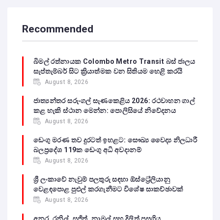
Recommended
බිමල් රත්නායක Colombo Metro Transit බස් ජාලය
සැප්තැම්බර් සිට ක්‍රියාත්මක වන සිතියම හෙළි කරයි
August 8, 2026
ජාත්‍යන්තර සරුංගල් සැණකෙළිය 2026: රථවාහන ගාල්
කළ හැකි ස්ථාන මෙන්න: පොලිසියේ නිවේදනය
August 8, 2026
ඩෙංගු මරණ තව දුරටත් ඉහළට: සෞඛ්‍ය වෛද්‍ය නිලධාරී
බලප්‍රදේශ 119ක ඩෙංගු අධි අවදානම්
August 8, 2026
ශ්‍රී ලංකාවේ නැවුම් පලතුරු සඳහා ඕස්ට්‍රේලියානු
වෙළඳපොළ පුළුල් කරගැනීමට විශේෂ සාකච්ඡාවක්
August 8, 2026
අනුර, රනිල්, සජිත්, නාමල් සහ දිලිත් පසුගිය