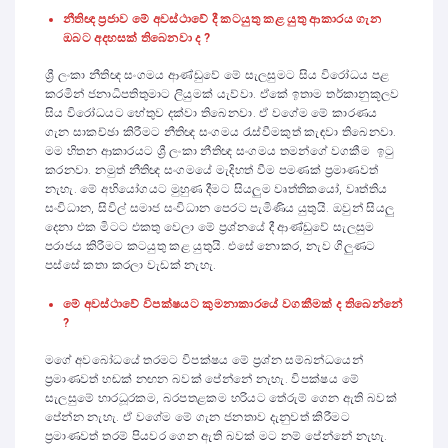
නීතිඥ ප්‍රජාව මේ අවස්ථාවේ දී කටයුතු කළ යුතු ආකාරය ගැන
ඔබට අදහසක් තිබෙනවා ද ?
ශ්‍රී ලංකා නීතිඥ සංගමය ආණ්ඩුවේ මේ සැලසුමට සිය විරෝධය පළ
කරමින් ජනාධිපතිතුමාට ලියුමක් යැව්වා. ඒකේ ඉතාම තර්කානුකූලව
සිය විරෝධයට හේතුව දක්වා තිබෙනවා. ඒ වගේම මේ කාරණය
ගැන සාකච්ඡා කිරීමට නීතිඥ සංගමය රැස්වීමකුත් කැඳවා තිබෙනවා.
මම හිතන ආකාරයට ශ්‍රී ලංකා නීතිඥ සංගමය තමන්ගේ වගකීම ඉටු
කරනවා. නමුත් නීතිඥ සංගමයේ මැදිහත් වීම පමණක් ප්‍රමාණවත්
නැහැ. මේ අභියෝගයට මුහුණ දීමට සියලුම වෘත්තිකයෝ, වෘත්තිය
සංවිධාන, සිවිල් සමාජ සංවිධාන පෙරට පැමිණිය යුතුයි. ඔවුන් සියලු
දෙනා එක මිටට එකතු වෙලා මේ ප්‍රශ්නයේ දී ආණ්ඩුවේ සැලසුම
පරාජය කිරීමට කටයුතු කළ යුතුයි. එසේ නොකර, නැව ගිලුණට
පස්සේ කතා කරලා වැඩක් නැහැ.
මේ අවස්ථාවේ විපක්ෂයට කුමනාකාරයේ වගකීමක් ද තිබෙන්නේ
?
මගේ අවබෝධයේ තරමට විපක්ෂය මේ ප්‍රශ්න සම්බන්ධයෙන්
ප්‍රමාණවත් හඬක් නඟන බවක් පේන්නේ නැහැ. විපක්ෂය මේ
සැලසුමේ භාරධූරකම, බරපතළකම හරියට තේරුම් ගෙන ඇති බවක්
පේන්න නැහැ. ඒ වගේම මේ ගැන ජනතාව දැනුවත් කිරීමට
ප්‍රමාණවත් තරම් පියවර ගෙන ඇති බවක් මට නම් පේන්නේ නැහැ.