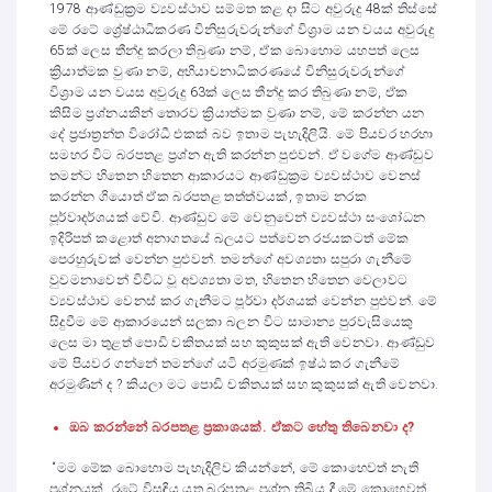
1978 ආණ්ඩුක්‍රම ව්‍යවස්ථාව සම්මත කළ දා සිට අවුරුදු 48ක් තිස්සේ
මේ රටේ ශ්‍රේෂ්ඨාධිකරණ විනිසුරුවරුන්ගේ විශ්‍රාම යන වයය අවුරුදු
65ක් ලෙස තීන්දු කරලා තිබුණා නම්, ඒක බොහොම යහපත් ලෙස
ක්‍රියාත්මක වුණා නම්, අභියාචනාධිකරණයේ විනිසුරුවරුන්ගේ
විශ්‍රාම යන වයස අවුරුදු 63ක් ලෙස තීන්දු කර තිබුණා නම්, ඒක
කිසිම ප්‍රශ්නයකින් තොරව ක්‍රියාත්මක වුණා නම්, මේ කරන්න යන
දේ ප්‍රජාත්‍රන්ත විරෝධී එකක් බව ඉතාම පැහැදිලියි. මේ පියවර හරහා
සමහර විට බරපතළ ප්‍රශ්න ඇති කරන්න පුළුවන්. ඒ වගේම ආණ්ඩුව
තමන්ට හිතෙන හිතෙන ආකාරයට ආණ්ඩුක්‍රම ව්‍යවස්ථාව වෙනස්
කරන්න ගියොත් ඒක බරපතළ තත්ත්වයක්, ඉතාම නරක
පූර්වාදර්ශයක් වේවි. ආණ්ඩුව මේ වෙනුවෙන් ව්‍යවස්ථා සංශෝධන
ඉදිරිපත් කළොත් අනාගතයේ බලයට පත්වෙන රජයකටත් මේක
පෙරහුරුවක් වෙන්න පුළුවන්. තමන්ගේ අවශ්‍යතා සපුරා ගැනීමේ
වුවමනාවෙන් විවිධ වූ අවශ්‍යතා මත, හිතෙන හිතෙන වෙලාවට
ව්‍යවස්ථාව වෙනස් කර ගැනීමට පූර්වා දර්ශයක් වෙන්න පුළුවන්. මේ
සිදුවීම මේ ආකාරයෙන් සලකා බලන විට සාමාන්‍ය පුරවැසියෙකු
ලෙස මා තුළත් පොඩි චකිතයක් සහ කුකුසක් ඇති වෙනවා. ආණ්ඩුව
මේ පියවර ගන්නේ තමන්ගේ යටි අරමුණක් ඉෂ්ඨ කර ගැනීමේ
අරමුණින් ද ? කියලා මට පොඩි චකිතයක් සහ කුකුසක් ඇති වෙනවා.
ඔබ කරන්නේ බරපතළ ප්‍රකාශයක්. ඒකට හේතු තිබෙනවා ද?
“මම මේක බොහොම පැහැදිලිව කියන්නේ, මේ කොහෙවත් නැති
ප්‍රශ්නයක්, රටේ විසඳිය යුතු බරපතළ ප්‍රශ්න තිබිය දී මේ කොහෙවත්