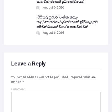
සාකච්ඡා ජනපති ප්‍රධානත්වයෙන්
August 6, 2026
‘පිවිතුරු පුරවර’ ජාතික කසළ
කළමනාකරණ වැඩසටහනේ ඉදිරි සැලසුම්
සම්බන්ධයෙන් විශේෂ සාකච්ඡාවක්
August 6, 2026
Leave a Reply
Your email address will not be published.
Required fields are
marked
*
Comment