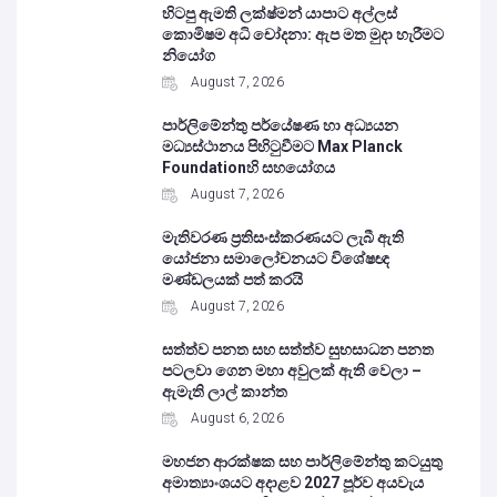
හිටපු ඇමති ලක්ෂ්මන් යාපාට අල්ලස්
කොමිෂම අධි චෝදනා: ඇප මත මුදා හැරීමට
නියෝග
August 7, 2026
පාර්ලිමේන්තු පර්යේෂණ හා අධ්‍යයන
මධ්‍යස්ථානය පිහිටුවීමට Max Planck
Foundationහි සහයෝගය
August 7, 2026
මැතිවරණ ප්‍රතිසංස්කරණයට ලැබී ඇති
යෝජනා සමාලෝචනයට විශේෂඥ
මණ්ඩලයක් පත් කරයි
August 7, 2026
සත්ත්ව පනත සහ සත්ත්ව සුභසාධන පනත
පටලවා ගෙන මහා අවුලක් ඇති වෙලා –
ඇමැති ලාල් කාන්ත
August 6, 2026
මහජන ආරක්ෂක සහ පාර්ලිමේන්තු කටයුතු
අමාත්‍යාංශයට අදාළව 2027 පූර්ව අයවැය