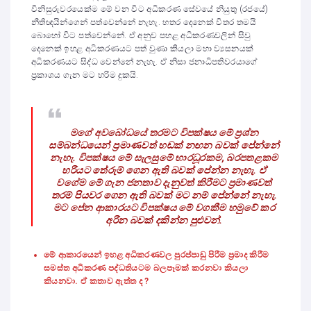
විනිසුරුවරයෙක්ම මේ වන විට අධිකරණ සේවයේ නියුතු (රජයේ)
නීතිඥයින්ගෙන් පත්වෙන්නේ නැහැ. හතර දෙනෙක් විතර තමයි
බොහෝ විට පත්වෙන්නේ. ඒ අනුව පහළ අධිකරණවලින් සිවු
දෙනෙක් ඉහළ අධිකරණයට පත් වුණා කියලා මහා ව්‍යසනයක්
අධිකරණයට සිද්ධ වෙන්නේ නැහැ. ඒ නිසා ජනාධිපතිවරයාගේ
ප්‍රකාශය ගැන මට හරිම දුකයි.
මගේ අවබෝධයේ තරමට විපක්ෂය මේ ප්‍රශ්න
සම්බන්ධයෙන් ප්‍රමාණවත් හඬක් නඟන බවක් පේන්නේ
නැහැ. විපක්ෂය මේ සැලසුමේ භාරධූරකම, බරපතළකම
හරියට තේරුම් ගෙන ඇති බවක් පේන්න නැහැ. ඒ
වගේම මේ ගැන ජනතාව දැනුවත් කිරීමට ප්‍රමාණවත්
තරම් පියවර ගෙන ඇති බවක් මට නම් පේන්නේ නැහැ.
මට පේන ආකාරයට විපක්ෂය මේ වගකීම හමුවේ කර
අරින බවක් දකින්න පුළුවන්.
මේ ආකාරයෙන් ඉහළ අධිකරණවල පුරප්පාඩු පිරීම ප්‍රමාද කිරීම
සමස්ත අධිකරණ පද්ධතියටම බලපෑමක් කරනවා කියලා
කියනවා. ඒ කතාව ඇත්ත ද ?