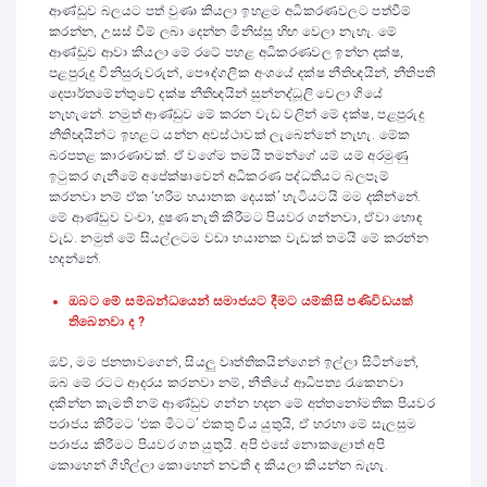
ආණ්ඩුව බලයට පත් වුණා කියලා ඉහළම අධිකරණවලට පත්වීම්
කරන්න, උසස් වීම් ලබා දෙන්න මිනිස්සු හිඟ වෙලා නැහැ. මේ
ආණ්ඩුව ආවා කියලා මේ රටේ පහළ අධිකරණවල ඉන්න දක්ෂ,
පළපුරුදු විනිසුරුවරුන්, පෞද්ගලික අංශයේ දක්ෂ නීතිඥයින්, නීතිපති
දෙපාර්තමේන්තුවේ දක්ෂ නීතිඥයින් සුන්නද්ධූලි වෙලා ගියේ
නැහැනේ. නමුත් ආණ්ඩුව මේ කරන වැඩ වලින් මේ දක්ෂ, පළපුරුදු
නීතිඥයින්ට ඉහළට යන්න අවස්ථාවක් ලැබෙන්නේ නැහැ. මේක
බරපතළ කාරණාවක්. ඒ වගේම තමයි තමන්ගේ යම් යම් අරමුණු
ඉටුකර ගැනීමේ අපේක්ෂාවෙන් අධිකරණ පද්ධතියට බලපෑම්
කරනවා නම් ඒක ‘හරිම භයානක දෙයක්’ හැටියටයි මම දකින්නේ.
මේ ආණ්ඩුව වංචා, දූෂණ නැති කිරීමට පියවර ගන්නවා, ඒවා හොඳ
වැඩ. නමුත් මේ සියල්ලටම වඩා භයානක වැඩක් තමයි මේ කරන්න
හදන්නේ.
ඔබට මේ සම්බන්ධයෙන් සමාජයට දීමට යම්කිසි පණිවිඩයක්
තිබෙනවා ද ?
ඔව්, මම ජනතාවගෙන්, සියලු වෘත්තිකයින්ගෙන් ඉල්ලා සිටින්නේ,
ඔබ මේ රටට ආදරය කරනවා නම්, නීතියේ ආධිපත්‍ය රැකෙනවා
දකින්න කැමති නම් ආණ්ඩුව ගන්න හදන මේ අත්තනෝමතික පියවර
පරාජය කිරීමට ‘එක මිටට’ එකතු විය යුතුයි, ඒ හරහා මේ සැලසුම
පරාජය කිරීමට පියවර ගත යුතුයි. අපි එසේ නොකළොත් අපි
කොහෙන් ගිහිල්ලා කොහෙන් නවතී ද කියලා කියන්න බැහැ.