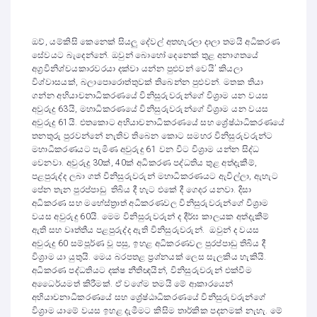
ඔව්, යම්කිසි කෙනෙක් සියලු දේවල් අතහැරලා දාලා තමයි අධිකරණ
සේවයට බැදෙන්නේ. ඔවුන් බොහෝ දෙනෙක් තුළ අනාගතයේ
අග්‍රවිනිශ්චයකාරවරයා දක්වා යන්න පුළුවන් වෙයි’ කියලා
විශ්වාසයක්, බලාපොරොත්තුවක් තිබෙන්න පුළුවන්. මතක තියා
ගන්න අභියාචනාධිකරණයේ විනිසුරුවරුන්ගේ විශ්‍රාම යන වයස
අවුරුදු 63යි, මහාධිකරණයේ විනිසුරුවරුන්ගේ විශ්‍රාම යන වයස
අවුරුදු 61යි. එතකොට අභියාචනාධිකරණයේ සහ ශ්‍රේෂ්ඨාධිකරණයේ
තනතුරු පුරවන්නේ නැතිව තිබෙන කොට සමහර විනිසුරුවරුන්ට
මහාධිකරණයට පැමිණ අවුරුදු 61 වන විට විශ්‍රාම යන්න සිද්ධ
වෙනවා. අවුරුදු 30ක්, 40ක් අධිකරණ පද්ධතිය තුළ අත්දැකීම්,
පළපුරුද්ද ලබා ගත් විනිසුරුවරුන් මහාධිකරණයට ඇවිල්ලා, ඇහැට
පේන තැන පුරප්පාඩු තිබිය දී හැට එකේ දී ගෙදර යනවා. දිසා
අධිකරණ සහ මහේස්ත්‍රාත් අධිකරණවල විනිසුරුවරුන්ගේ විශ්‍රාම
වයස අවුරුදු 60යි. මෙම විනිසුරුවරුන් ද දීර්ඝ කාලයක අත්දැකීම්
ඇති සහ වෘත්තීය පළපුරුද්ද ඇති විනිසුරුවරුන්. ඔවුන් ද වයස
අවුරුදු 60 සම්පූර්ණ වූ පසු, ඉහළ අධිකරණවල පුරප්පාඩු තිබිය දී
විශ්‍රාම යා යුතුයි. මෙය බරපතළ ප්‍රශ්නයක් ලෙස සැලකිය හැකියි.
අධිකරණ පද්ධතියට දක්ෂ නීතිඥයින්, විනිසුරුවරුන් එක්වීම
අධෛර්යමත් කිරීමක්. ඒ වගේම තමයි මේ ආකාරයෙන්
අභියාචනාධිකරණයේ සහ ශ්‍රේෂ්ඨාධිකරණයේ විනිසුරුවරුන්ගේ
විශ්‍රාම යාමේ වයස ඉහළ දැමීමට කිසිම තාර්කික පදනමක් නැහැ. මේ