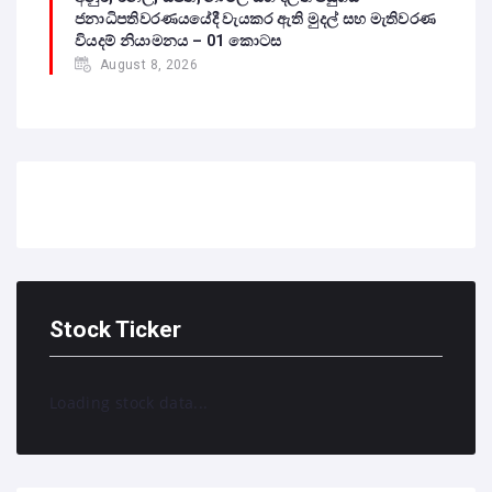
ජනාධිපතිවරණයයේදී වැයකර ඇති මුදල් සහ මැතිවරණ
වියදම් නියාමනය – 01 කොටස
August 8, 2026
Stock Ticker
Loading stock data...