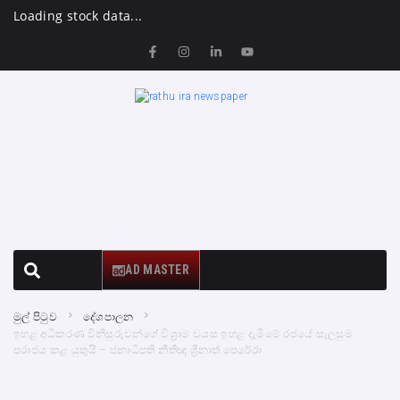
Loading stock data...
AD MASTER
මුල් පිටුව
දේශපාලන
ඉහළ අධිකරණ විනිසුරුවන්ගේ විශ්‍රාම වයස ඉහළ දැමීමේ රජයේ සැලසුම
පරාජය කළ යුතුයි – ජනාධිපති නීතිඥ ශ්‍රීනාත් පෙරේරා