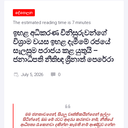
දේශපාලන
The estimated reading time is 7 minutes
ඉහළ අධිකරණ විනිසුරුවන්ගේ
විශ්‍රාම වයස ඉහළ දැමීමේ රජයේ
සැලසුම පරාජය කළ යුතුයි –
ජනාධිපති නීතිඥ ශ්‍රීනාත් පෙරේරා
July 5, 2026
0
මම ජනතාවගෙන්, සියලු වෘත්තිකයින්ගෙන් ඉල්ලා
සිටින්නේ, ඔබ මේ රටට ආදරය කරනවා නම්, නීතියේ
ආධිපත්‍ය රැකෙනවා දකින්න කැමති නම් ආණ්ඩුව ගන්න