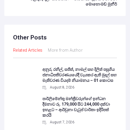
මොහොමඩ් මුනීර්
Other Posts
Related Articles
More from Author
අනුර, රනිල්, සජිත්, නාමල් සහ දිලිත් පසුගිය
ජනාධිපතිවරණයයේදී වැයකර ඇති මුදල් සහ
මැතිවරණ වියදම් නියාමනය – 01 කොටස
August 8, 2026
පාර්ලිමේන්තු මන්ත්‍රීවරුන්ගේ ඉන්ධන
දීමනාව රු. 179,000 සිට 244,000 දක්වා
ඉහළට – ආර්චුනා වැටුප් වාර්තා ඉදිරිපත්
කරයි
August 7, 2026