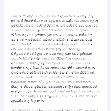
මගේ අදහස අනුව මේ සම්බන්ධයෙන් අවධානය යොමු කළ යුතු
කරුණු කිහිපයක් තිබෙනවා. පළමු කරුණ මැතිවරණ පොරොන්දු හා
සම්බන්ධ වෙනවා. වත්මන් රජයට බලයට පත්වීමට පෙර ජනතාවට
‘පොහොසත් රටක් – ලස්සන ජීවිතයක්’ නම් ප්‍රතිපත්ති ප්‍රකාශනය
ඉදිරිපත් කළා. එම ප්‍රතිපත්ති ප්‍රකාශනයේ 4.3 ඡේදයේ ‘නීතිය මත
පාලනයක් – සමප්‍රවේශී අධිකරණ පද්ධතියක්’ කියන කොටසේ
තමයි අධිකරණය ගැන සඳහන් වෙන්නේ. පිටු අංක 155 සිට 156
දක්වා මේ කොටසේ කිසිම තැනක ඉහළ අධිකරණවල
විනිසුරුවරුන්ගේ විශ්‍රාම යන වයස ඉහළ දමන බවට ප්‍රතිඥාවක්,
පොරොන්දුවක් ලබාදීලා නැහැ. එහි කිසිම ස්ථානයක ඉහළ
අධිකරණවල විනිසුරුවරුන්ගේ විශ්‍රාම යන වයස් සීමාව වසර
තුනකින් ඉහළ දැමීමට පියවර ගන්නා බවට කිසිම සඳහනක් නැහැ.
ඒකට හේතුව තමයි මෙවැනි යෝජනාවක් ක්‍රියාත්මක කිරීමට නම්
ව්‍යවස්ථා සංශෝධනයක් අවශ්‍යයි. මේක ඒ තරම් බරපතළ
කාරණාවක්. ඒ නිසා ‘අපි බලයට ආවොත් මේක වෙනස් කරනවා’
කියලා මැතිවරණ ප්‍රතිඥාවක්, පොරොන්දුවක් දීලා ඒකට ජනතාවගේ
අනුමැතිය, කැමැත්ත ලබාගත යුතුයි. නමුත් ආණ්ඩුව ඒක කළේ නැහැ.
ඒ කියන්නේ ආණ්ඩුවේ මේ සැලසුමට, යෝජනාවට මහජනතාවගේ
අනුමැතියක් ලැබිලා නැහැ.
දෙවැනි කාරණාව වන්නේ ජනතාවගෙන්, වෘත්තීය සංවිධානයන්ගෙන්