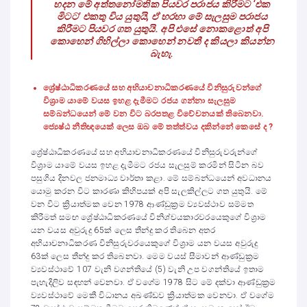
හදන මේ අත්තනෝමතික පියවර පරාජය කිරීමට ‘එක
මිටට’ එකතු විය යුතුයි, ඒ හරහා මේ සැලසුම පරාජය
කිරීමට පියවර ගත යුතුයි. අපි එසේ නොකළොත් අපි
කොහෙන් ගිහිල්ලා කොහෙන් නවතී ද කියලා කියන්න
බැහැ.
ශ්‍රේෂ්ඨාධිකරණයේ සහ අභියාචනාධිකරණයේ විනිසුරුවන්ගේ
විශ්‍රාම යාමේ වයස ඉහළ දැමීමට රජය ගන්නා සැලසුම
සම්බන්ධයෙන් මේ වන විට බරපතළ විවේචනයක් තිබෙනවා.
ජ්‍යෙෂ්ඨ නීතිඥයෙක් ලෙස ඔබ මේ තත්ත්වය දකින්නේ කෙසේ ද ?
ශ්‍රේෂ්ඨාධිකරණයේ සහ අභියාචනාධිකරණයේ විනිසුරුවරුන්ගේ
විශ්‍රාම යාමේ වයස ඉහළ දැමීමට රජය සැලසුම් කරමින් සිටින බව
පසුගිය දිනවල ජනමාධ්‍ය වාර්තා කළා. මේ සම්බන්ධයෙන් අවධානය
යොමු කරන විට කාරණා කිහිපයක් අපි සැලකිල්ලට ගත යුතුයි. මේ
වන විට ක්‍රියාත්මක වෙන 1978 ආණ්ඩුක්‍රම ව්‍යවස්ථාව සම්මත
කිරීමත් සමඟ ශ්‍රේෂ්ඨාධිකරණයේ විනිශ්චයකාරවරයෙකුගේ විශ්‍රාම
යන වයස අවුරුදු 65ක් ලෙස තීන්දු කර තිබෙන අතර
අභියාචනාධිකරණ විනිසුරුවරයෙකුගේ විශ්‍රාම යන වයස අවුරුදු
63ක් ලෙස තීන්දු කර තිබෙනවා. මෙම වයස් සීමාවන් ආණ්ඩුක්‍රම
ව්‍යවස්ථාවේ 107 වැනි වගන්තියේ (5) වැනි උප වගන්තියේ ඉතාම
පැහැදිලිව සඳහන් වෙනවා. ඒ වගේම 1978 සිට මේ දක්වා ආණ්ඩුක්‍රම
ව්‍යවස්ථාවේ මෙකී විධානය අඛණ්ඩව ක්‍රියාත්මක වෙනවා. ඒ වගේම