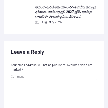
මහජන ආරක්ෂක සහ පාර්ලිමේන්තු කටයුතු
අමාත්‍යාංශයට අදාළව 2027 පූර්ව අයවැය
සාකච්ඡා ජනපති ප්‍රධානත්වයෙන්
August 6, 2026
Leave a Reply
Your email address will not be published.
Required fields are
marked
*
Comment