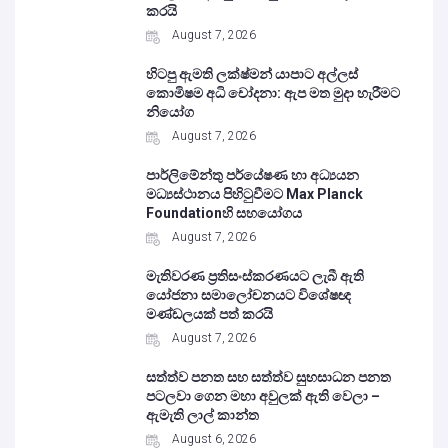
කරයි
August 7, 2026
හිටපු ඇමති ලක්ෂ්මන් යාපාට අල්ලස්
කොමිෂම අධි චෝදනා: ඇප මත මුදා හැරීමට
නියෝග
August 7, 2026
පාර්ලිමේන්තු පර්යේෂණ හා අධ්‍යයන
මධ්‍යස්ථානය පිහිටුවීමට Max Planck
Foundationහි සහයෝගය
August 7, 2026
මැතිවරණ ප්‍රතිසංස්කරණයට ලැබී ඇති
යෝජනා සමාලෝචනයට විශේෂඥ
මණ්ඩලයක් පත් කරයි
August 7, 2026
සත්ත්ව පනත සහ සත්ත්ව සුභසාධන පනත
පටලවා ගෙන මහා අවුලක් ඇති වෙලා –
ඇමැති ලාල් කාන්ත
August 6, 2026