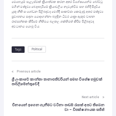
මෙහෙයුම් සැලැස්මක් ක්‍රියාත්මක කරන අතර විශේෂයෙන්ම බෝට්ටු
මගින් මත්ද්‍රව්‍ය බෙදාහැරීමේ ක්‍රියාවලිය නැවැත්වීම සහ එහිදී සිදුවිය
යුතු නීති සංශෝධන පිළිබඳවද මෙහිදී සාකච්ඡා කෙරුණු අතර මත්ද්‍රව්‍ය
ප්‍රවාහනය සඳහා යොදාගන්නා බහුදින ධීවර යාත්‍රා ඇතුළු වාහන
රාජසන්තක කිරීමේ නීතිමය බලතල ශක්තිමත් කිරීම පිළිබඳවද
අවධානය යොමු විය.
Political
Tags
Previous article
ශ්‍රී ලංකාවේ කාන්තා තානාපතිවරියන් සමඟ විශේෂ හමුවක්
පාර්ලිමේන්තුවේදී
Next article
චීනයෙන් ඉගෙන ගැනීමට වටිනා පාඩම් රැසක් අපට තිබෙන
වා – විපක්ෂ නායක සජිත්