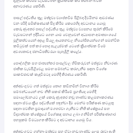
දැනුවත් කිරීමේ වැඩසටහන් ක්‍රියාත්මක කර තිබෙන බවත්
අනාවරණය කෙරිණි.
පාසල් පද්ධතිය තුළ මත්ද්‍රව්‍ය ව්‍යාප්තවීම පිළිබඳ දිවයිනම ආවරණය
වන පරිදි සමීක්ෂණයක් සිදු කිරීම කෙරෙහිද අවධානය යොමු
කෙරුණු අතර පාසල් පද්ධතිය තුළ මත්ද්‍රව්‍ය ව්‍යසනය තුරන් කිරිමේ
වැඩසටහන් ඉදිරියට ගෙන යාම වෙනුවෙන් අධ්‍යාපන අමාත්‍යාංශයේ
මූලිකත්වයෙන් අදාළ සියලු ආයතනවල නියෝජිතයන්ගෙන් සමන්විත
කමිටුවක් පත් කර පොදු සැලැස්මක් යටතේ ක්‍රියාත්මක වීමේ
අවශ්‍යතාවද ජනාධිපතිවරයා පැහැදිලි කළේය.
පෞද්ගලික සහ ජාත්‍යන්තර පාසල්වල හිමිකරුවන් මත්ද්‍රව්‍ය නිවාරණ
ජාතික වැඩපිළිවෙළ සමඟ සම්බන්ධ කරගැනීම සඳහා විශේෂ
සාකච්ඡාවක් කැඳවීමටද මෙහිදී තීරණය කෙරිණි.
අත්අඩංගුවට ගත් මත්ද්‍රව්‍ය තොග කඩිනමින් විනාශ කිරීම
සම්බන්ධයෙන් නව නීති සකස් කිරීමේ ප්‍රගතියද මෙහිදී
සමාලෝචනයට ලක් කෙරුණු අතර නඩු භාණ්ඩ කළමනාකරණය
සඳහා ස්වයංක්‍රීය පද්ධතියක් හඳුන්වා දීම මෙන්ම පරීක්ෂණ කටයුතු
සඳහා පවතින ප්‍රමාදයන් මගහරවා ගැනීමට නීති ක්ෂේත්‍රයේ සහ
විද්‍යාත්මක ක්ෂේත්‍රයේ විශේෂඥ සහාය ලබා ගනිමින් පරීක්ෂණාගාර
පහසුකම් විමධ්‍යගත කිරීමට ද අවධානය යොමු විය.
අත්අඩංගුවට ගන්නා මත්ද්‍රව්‍ය සහ ඒවා නඩු භාණ්ඩ ලෙස රදවා ඇති