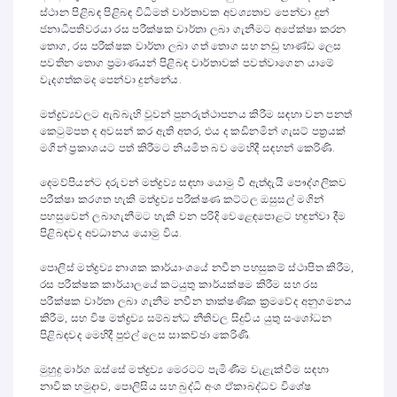
ස්ථාන පිළිබඳ පිළිබඳ විධිමත් වාර්තාවක අවශ්‍යතාව පෙන්වා දුන්
ජනාධිපතිවරයා රස පරීක්ෂක වාර්තා ලබා ගැනීමට අපේක්ෂා කරන
තොග, රස පරීක්ෂක වාර්තා ලබා ගත් තොග සහ නඩු භාණ්ඩ ලෙස
පවතින තොග ප්‍රමාණයන් පිළිබඳ වාර්තාවක් පවත්වාගෙන යාමේ
වැදගත්කමද පෙන්වා දුන්නේය.
මත්ද්‍රව්‍යවලට ඇබ්බැහි වූවන් පුනරුත්ථාපනය කිරීම සඳහා වන පනත්
කෙටුම්පත ද අවසන් කර ඇති අතර, එය ද කඩිනමින් ගැසට් පත්‍රයක්
මගින් ප්‍රකාශයට පත් කිරීමට නියමිත බව මෙහිදී සඳහන් කෙරිණි.
දෙමව්පියන්ට දරුවන් මත්ද්‍රව්‍ය සඳහා යොමු වී ඇත්දැයි පෞද්ගලිකව
පරීක්ෂා කරගත හැකි මත්ද්‍රව්‍ය පරීක්ෂණ කට්ටල ඔසුසල් මගින්
පහසුවෙන් ලබාගැනීමට හැකි වන පරිදි වෙළෙඳපොළට හඳුන්වා දීම
පිළිබඳවද අවධානය යොමු විය.
පොලිස් මත්ද්‍රව්‍ය නාශක කාර්යාංශයේ නවීන පහසුකම් ස්ථාපිත කිරීම,
රස පරීක්ෂක කාර්යාලයේ කටයුතු කාර්යක්ෂම කිරීම සහ රස
පරීක්ෂක වාර්තා ලබා ගැනීම නවීන තාක්ෂණික ක්‍රමවේද අනුගමනය
කිරීම, සහ විෂ මත්ද්‍රව්‍ය සම්බන්ධ නීතිවල සිදුවිය යුතු සංශෝධන
පිළිබඳවද මෙහිදී පුළුල් ලෙස සාකච්ඡා කෙරිණි.
මුහුදු මාර්ග ඔස්සේ මත්ද්‍රව්‍ය මෙරටට පැමිණීම වැළැක්වීම සඳහා
නාවික හමුදාව, පොලිසිය සහ බුද්ධි අංශ ඒකාබද්ධව විශේෂ