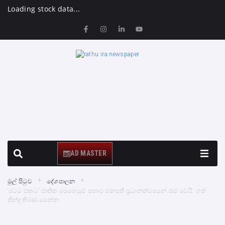
Loading stock data...
AD MASTER
මුල් පිටුව
දේශපාලන
‘රටම එකට’ ජාතික මෙහෙයුම් සභාව ජනපති ප්‍රධානත්වයෙන් රැස් වෙයි: ගත්
තීන්දු තීරණ මෙන්න