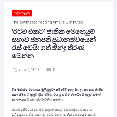
දේශපාලන
The estimated reading time is 2 minutes
‘රටම එකට’ ජාතික මෙහෙයුම්
සභාව ජනපති ප්‍රධානත්වයෙන්
රැස් වෙයි: ගත් තීන්දු තීරණ
මෙන්න
July 2, 2026
0
විෂ මත්ද්‍රව්‍ය ව්‍යසනය මුලිනුපුටා දැමීමේදී අදාළ සියලු ආයතන ජාතික
සැලැස්මකට අනුව ක්‍රියාත්මක විය යුතු බව ජනාධිපති අනුර කුමාර
දිසානායක මහතා අවධාරණය කළේය.
ජනාධිපතිවරයා මේ බව සඳහන් කළේ විෂ මත්ද්‍රව්‍ය ව්‍යසනය
මුලිනුපුටා දැමීම සඳහා වූ ‘රටම එකට’ ජාතික මෙහෙයුම් සභාව