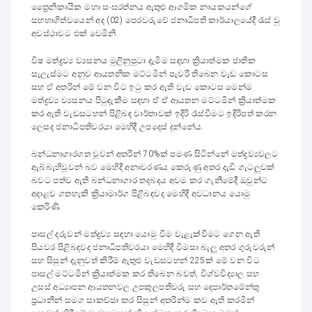
ත්‍රෛනිකායික මහා සංඝරත්නය ඇතුළු ආගමික නායකයන්ගේ
සහභාගිත්වයෙන් අද (02) පෙරවරුවේ ජනාධිපති කාර්යාලයේදී රැස් වු
අවස්ථාවට එක් වෙමිනි.
විෂ මත්ද්‍රව්‍ය ව්‍යසනය මුලිනුපුටා දැමීම සඳහා ක්‍රියාත්මක ජාතික
සැලැස්මට අනුව ආයතනික මට්ටමින් පැවරී තිබෙන වැඩ කොටස
සහ ඒ අතරින් මේ වන විට ඉටු කර ඇති වැඩ කොටස මෙන්ම
මත්ද්‍රව්‍ය ව්‍යසනය පිටුදැකීම සඳහා ඒ ඒ ආයතන මට්ටමින් ක්‍රියාත්මක
කර ඇති වැඩසටහන් පිළිබඳ වාර්තාවක් ඉදිරි රැස්වීමට ඉදිරිපත් කරන
ලෙසද ජනාධිපතිවරයා මෙහිදී උපදෙස් දුන්නේය.
බන්ධනාගාරගත වූවන් අතරින් 70%ක් පමණ සිටින්නේ මත්ද්‍රව්‍යවලට
ඇබ්බැහිවූවන් බව මෙහිදී අනාවරණය කෙරුණු අතර දැඩි ගැටලුවක්
බවට පත්ව ඇති බන්ධනාගාර තදබදය අවම කර ගැනීමේදී ඔවුන්ට
අදාළව ගතහැකි ක්‍රියාමාර්ග පිළිබඳවද මෙහිදී අවධානය යොමු
කෙරිණි.
පාසල් දරුවන් මත්ද්‍රව්‍ය සඳහා යොමු වීම වැළැක්වීමට ගෙන ඇති
පියවර පිළිබඳවද ජනාධිපතිවරයා මෙහිදී විමසා බැලූ අතර ගුරුවරුන්
සහ සිසුන් දැනුවත් කිරීම් ඇතුළු වැඩසටහන් 225ක් මේ වන විට
පාසල් මට්ටමින් ක්‍රියාත්මක කර තිබෙන බවත්, විශ්වවිද්‍යාල සහ
උසස් අධ්‍යාපන ආයතනවල උපකුලපතිවරු සහ දෙපාර්තමේන්තු
ප්‍රධානින් සමග සාකච්ඡා කර සිසුන් අතරින්ම කව ඇති කරමින්