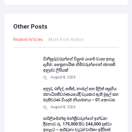
Other Posts
Related Articles
More from Author
විනිසුරුවරුන්ගේ විශ්‍රාම යාමේ වයස ඉහළ
දැමීම: ත්‍රෛනායික හිමිවරුන්ගෙන් ජනපති
අනුරට ලිපියක්
August 8, 2026
අනුර, රනිල්, සජිත්, නාමල් සහ දිලිත් පසුගිය
ජනාධිපතිවරණයයේදී වැයකර ඇති මුදල් සහ
මැතිවරණ වියදම් නියාමනය – 01 කොටස
August 8, 2026
පාර්ලිමේන්තු මන්ත්‍රීවරුන්ගේ ඉන්ධන
දීමනාව රු. 179,000 සිට 244,000 දක්වා
ඉහළට – ආර්චුනා වැටුප් වාර්තා ඉදිරිපත්