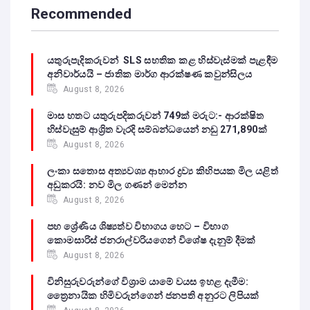
Recommended
යතුරුපැදිකරුවන් SLS සහතික කළ හිස්වැස්මක් පැළඳීම
අනිවාර්යයි – ජාතික මාර්ග ආරක්ෂණ කවුන්සිලය
August 8, 2026
මාස හතට යතුරුපදිකරුවන් 749ක් මරුට:- ආරක්ෂිත
හිස්වැසුම් ආශ්‍රිත වැරදි සම්බන්ධයෙන් නඩු 271,890ක්
August 8, 2026
ලංකා සතොස අත්‍යවශ්‍ය ආහාර ද්‍රව්‍ය කිහිපයක මිල යළිත්
අඩුකරයි: නව මිල ගණන් මෙන්න
August 8, 2026
පහ ශ්‍රේණිය ශිෂ්‍යත්ව විභාගය හෙට – විභාග
කොමසාරිස් ජනරාල්වරියගෙන් විශේෂ දැනුම් දීමක්
August 8, 2026
විනිසුරුවරුන්ගේ විශ්‍රාම යාමේ වයස ඉහළ දැමීම:
ත්‍රෛනායික හිමිවරුන්ගෙන් ජනපති අනුරට ලිපියක්