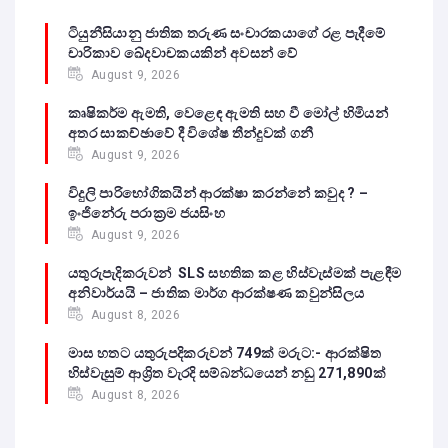
ටියුනීසියානු ජාතික තරුණ සංචාරකයාගේ රළ පැදීමේ
චාරිකාව ඛේදවාචකයකින් අවසන් වේ‍
August 9, 2026
කෘෂිකර්ම ඇමති, වෙළෙඳ ඇමති සහ වී මෝල් හිමියන්
අතර සාකච්ඡාවේ දී විශේෂ තීන්දුවක් ගනී
August 9, 2026
විදුලි පාරිභෝගිකයින් ආරක්ෂා කරන්නේ කවුද ? –
ඉංජිනේරු පරාක්‍රම ජයසිංහ
August 9, 2026
යතුරුපැදිකරුවන් SLS සහතික කළ හිස්වැස්මක් පැළඳීම
අනිවාර්යයි – ජාතික මාර්ග ආරක්ෂණ කවුන්සිලය
August 8, 2026
මාස හතට යතුරුපදිකරුවන් 749ක් මරුට:- ආරක්ෂිත
හිස්වැසුම් ආශ්‍රිත වැරදි සම්බන්ධයෙන් නඩු 271,890ක්
August 8, 2026