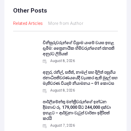
Other Posts
Related Articles
More from Author
විනිසුරුවරුන්ගේ විශ්‍රාම යාමේ වයස ඉහළ
දැමීම: ත්‍රෛනායික හිමිවරුන්ගෙන් ජනපති
අනුරට ලිපියක්
August 8, 2026
අනුර, රනිල්, සජිත්, නාමල් සහ දිලිත් පසුගිය
ජනාධිපතිවරණයයේදී වැයකර ඇති මුදල් සහ
මැතිවරණ වියදම් නියාමනය – 01 කොටස
August 8, 2026
පාර්ලිමේන්තු මන්ත්‍රීවරුන්ගේ ඉන්ධන
දීමනාව රු. 179,000 සිට 244,000 දක්වා
ඉහළට – ආර්චුනා වැටුප් වාර්තා ඉදිරිපත්
කරයි
August 7, 2026