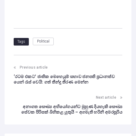
Political
Tags
Previous article
‘රටම එකට’ ජාතික මෙහෙයුම් සභාව ජනපති ප්‍රධානත්ව
යෙන් රැස් වෙයි: ගත් තීන්දු තීරණ මෙන්න
Next article
අනාගත සෞඛ්‍ය අභියෝගයන්ට මුහුණ දියහැකි සෞඛ්‍ය
සේවක පිරිසක් බිහිකළ යුතුයි – අගමැති හරිනි අමරසූරිය