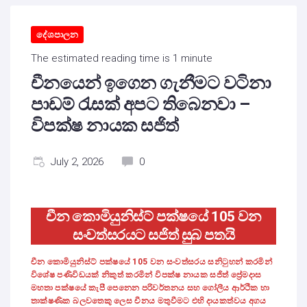
දේශපාලන
The estimated reading time is 1 minute
චීනයෙන් ඉගෙන ගැනීමට වටිනා
පාඩම් රැසක් අපට තිබෙනවා –
විපක්ෂ නායක සජිත්
July 2, 2026
0
චීන කොමියුනිස්ට් පක්ෂයේ 105 වන
සංවත්සරයට සජිත් සුබ පතයි
චීන කොමියුනිස්ට් පක්ෂයේ 105 වන සංවත්සරය සනිටුහන් කරමින්
විශේෂ පණිවිඩයක් නිකුත් කරමින් විපක්ෂ නායක සජිත් ප්‍රේමදාස
මහතා පක්ෂයේ කැපී පෙනෙන පරිවර්තනය සහ ගෝලීය ආර්ථික හා
තාක්ෂණික බලවතෙකු ලෙස චීනය මතුවීමට එහි දායකත්වය අගය