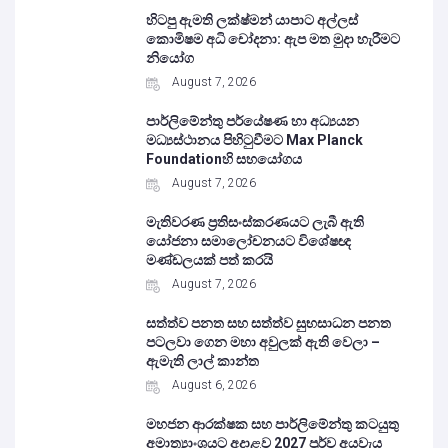
හිටපු ඇමති ලක්ෂ්මන් යාපාට අල්ලස්
කොමිෂම අධි චෝදනා: ඇප මත මුදා හැරීමට
නියෝග
August 7, 2026
පාර්ලිමේන්තු පර්යේෂණ හා අධ්‍යයන
මධ්‍යස්ථානය පිහිටුවීමට Max Planck
Foundationහි සහයෝගය
August 7, 2026
මැතිවරණ ප්‍රතිසංස්කරණයට ලැබී ඇති
යෝජනා සමාලෝචනයට විශේෂඥ
මණ්ඩලයක් පත් කරයි
August 7, 2026
සත්ත්ව පනත සහ සත්ත්ව සුභසාධන පනත
පටලවා ගෙන මහා අවුලක් ඇති වෙලා –
ඇමැති ලාල් කාන්ත
August 6, 2026
මහජන ආරක්ෂක සහ පාර්ලිමේන්තු කටයුතු
අමාත්‍යාංශයට අදාළව 2027 පූර්ව අයවැය