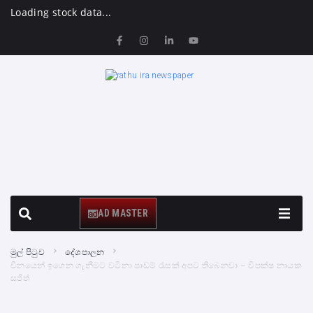
Loading stock data...
AD MASTER
මුල් පිටුව
දේශපාලන
චීනයෙන් ඉගෙන ගැනීමට වටිනා පාඩම් රැසක් අපට තිබෙනවා – විපක්ෂ නායක
සජිත්