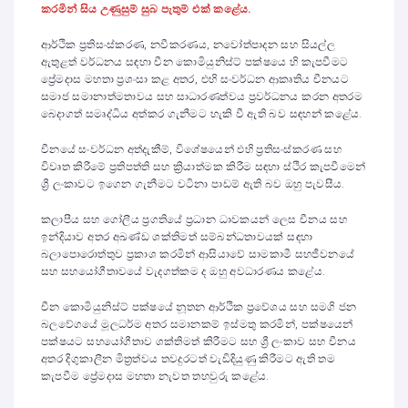
කරමින් සිය උණුසුම් සුබ පැතුම් එක් කළේය.
ආර්ථික ප්‍රතිසංස්කරණ, නවීකරණය, නවෝත්පාදන සහ සියල්ල
ඇතුළත් වර්ධනය සඳහා චීන කොමියුනිස්ට් පක්ෂයෙ හි කැපවීමට
ප්‍රේමදාස මහතා ප්‍රශංසා කළ අතර, එහි සංවර්ධන ආකෘතිය චීනයට
සමාජ සමානාත්මතාවය සහ සාධාරණත්වය ප්‍රවර්ධනය කරන අතරම
බෙදාගත් සමෘද්ධිය අත්කර ගැනීමට හැකි වී ඇති බව සඳහන් කළේය.
චීනයේ සංවර්ධන අත්දැකීම්, විශේෂයෙන් එහි ප්‍රතිසංස්කරණ සහ
විවෘත කිරීමේ ප්‍රතිපත්ති සහ ක්‍රියාත්මක කිරීම සඳහා ස්ථිර කැපවීමෙන්
ශ්‍රී ලංකාවට ඉගෙන ගැනීමට වටිනා පාඩම් ඇති බව ඔහු පැවසීය.
කලාපීය සහ ගෝලීය ප්‍රගතියේ ප්‍රධාන ධාවකයන් ලෙස චීනය සහ
ඉන්දියාව අතර අඛණ්ඩ ශක්තිමත් සම්බන්ධතාවයක් සඳහා
බලාපොරොත්තුව ප්‍රකාශ කරමින් ආසියාවේ සාමකාමී සහජීවනයේ
සහ සහයෝගීතාවයේ වැදගත්කම ද ඔහු අවධාරණය කළේය.
චීන කොමියුනිස්ට් පක්ෂයේ නූතන ආර්ථික ප්‍රවේශය සහ සමගි ජන
බලවේගයේ මූලධර්ම අතර සමානකම් ඉස්මතු කරමින්, පක්ෂයෙන්
පක්ෂයට සහයෝගීතාව ශක්තිමත් කිරීමට සහ ශ්‍රී ලංකාව සහ චීනය
අතර දිගුකාලීන මිත්‍රත්වය තවදුරටත් වැඩිදියුණු කිරීමට ඇති තම
කැපවීම ප්‍රේමදාස මහතා නැවත තහවුරු කළේය.