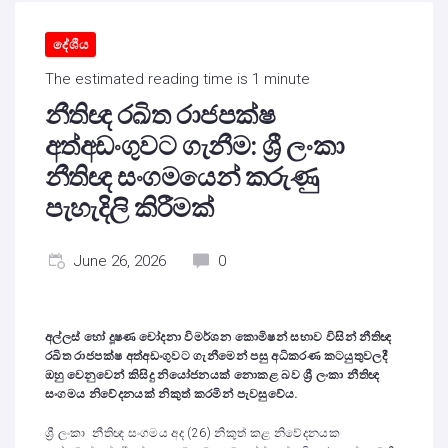
දේශීය
The estimated reading time is 1 minute
නීතිඥ රඛිත රාජපක්ෂ
අත්අඩංගුවට ගැනීම: ශ්‍රී ලංකා
නීතිඥ සංගමයෙන් කරුණු
පැහැදිලි කිරීමක්
June 26, 2026
0
අල්ලස් හෝ දූෂණ චෝදනා විමර්ශන කොමිෂන් සභාව විසින් නීතිඥ
රඛිත රාජපක්ෂ අත්අඩංගුවට ගැනීමෙන් පසු අධිකරණ කටයුතුවලදී
ඔහු වෙනුවෙන් කිසිදු නියෝජනයක් නොකළ බව ශ්‍රී ලංකා නීතිඥ
සංගමය නිවේදනයක් නිකුත් කරමින් පැවසුවේය.
ශ්‍රී ලංකා නීතිඥ සංගමය අද (26) නිකුත් කළ නිවේදනයක