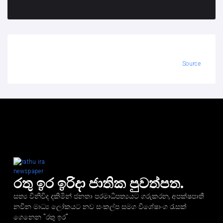
Source
රතු ඉර ඉරිදා ජාතික පුවත්පත.
සත්‍ය විනිවිද දකිමින් ජනතා පරමාධිපත්‍යයට ගරුකරන, අපක්ෂපාතී
නවීන මාධ්‍ය ලෝකයට නව සංකල්ප සමග විශේෂාංග රැසක්
ගෙනෙන "රතු ඉර"