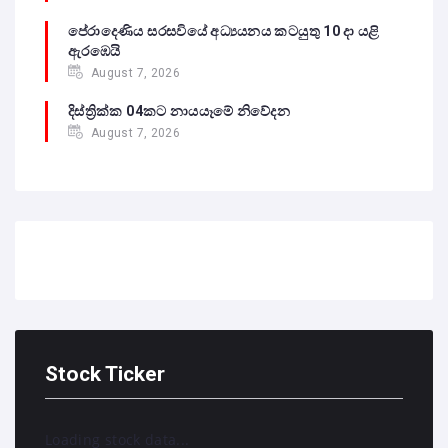
පේරාදෙණිය සරසවියේ අධ්‍යයනය කටයුතු 10 දා යළි
ඇරඹෙයි
August 7, 2026
දිස්ත්‍රික්ක 04කට නායයෑමේ නිවේදන
August 7, 2026
Stock Ticker
Loading stock data...