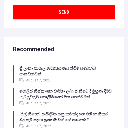
Recommended
ශ්‍රී ලංකා තැපෑල නව්‍යකරණය කිරීම සම්බන්ධ
සාකච්ඡාවක්
August 7, 2026
පොලිස් නිශ්කාශන වාර්තා ලබා ගැනීමේ දී මුහුණ දීමට
ගැටලුවලට පොලිසියෙන් මඟ පෙන්වීමක්
August 7, 2026
‘එල් නිනෝ’ සංසිද්ධිය යනු කුමක්ද සහ එහි හානිකර
බලපෑම් සඳහා සූදානම් වන්නේ කෙසේද?
August 7, 2026