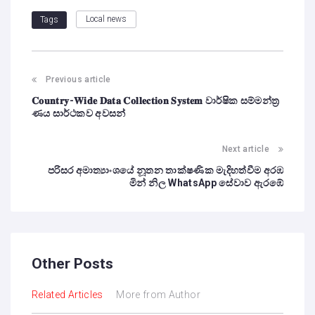
Local news
Tags
Previous article
𝐂𝐨𝐮𝐧𝐭𝐫𝐲-𝐖𝐢𝐝𝐞 𝐃𝐚𝐭𝐚 𝐂𝐨𝐥𝐥𝐞𝐜𝐭𝐢𝐨𝐧 𝐒𝐲𝐬𝐭𝐞𝐦 වාර්ෂික සම්මන්ත්‍ර
ණය සාර්ථකව අවසන්
Next article
පරිසර අමාත්‍යාංශයේ නූතන තාක්ෂණික මැදිහත්වීම අරඹ
මින් නිල WhatsApp සේවාව ඇරඹේ
Other Posts
Related Articles
More from Author