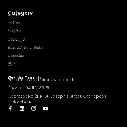
Category
දේශීය
ආර්ථික
විදේශීය
දේශපාලන
අධ්‍යාපන හා වෘත්තීය
ව්‍යාපාරික
ක්‍රීඩා
Get In Touch
Email: info@rathuiranewspaper.lk
Phone: +94 11 212 1959
Address : No 21, 1/1 St. Joseph's Street, Grandpass
Colombo 14