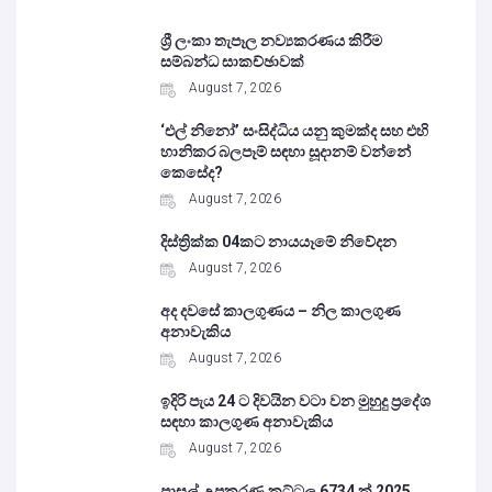
ශ්‍රී ලංකා තැපෑල නව්‍යකරණය කිරීම
සම්බන්ධ සාකච්ඡාවක්
August 7, 2026
‘එල් නිනෝ’ සංසිද්ධිය යනු කුමක්ද සහ එහි
හානිකර බලපෑම් සඳහා සූදානම් වන්නේ
කෙසේද?
August 7, 2026
දිස්ත්‍රික්ක 04කට නායයෑමේ නිවේදන
August 7, 2026
අද දවසේ කාලගුණය – නිල කාලගුණ
අනාවැකිය
August 7, 2026
ඉදිරි පැය 24 ට දිවයින වටා වන මුහුදු ප්‍රදේශ
සඳහා කාලගුණ අනාවැකිය
August 7, 2026
පාසල් උපකරණ කට්ටල 6734 ක් 2025