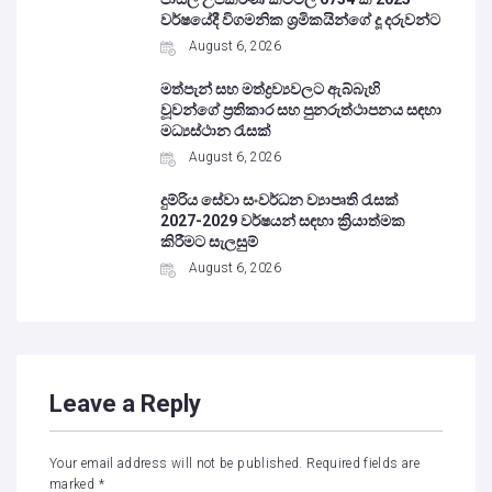
වර්ෂයේදී විගමනික ශ්‍රමිකයින්ගේ දූ දරුවන්ට
August 6, 2026
මත්පැන් සහ මත්ද්‍රව්‍යවලට ඇබ්බැහි
වූවන්ගේ ප්‍රතිකාර සහ පුනරුත්ථාපනය සඳහා
මධ්‍යස්ථාන රැසක්
August 6, 2026
දුම්රිය සේවා සංවර්ධන ව්‍යාපෘති රැසක්
2027-2029 වර්ෂයන් සඳහා ක්‍රියාත්මක
කිරීමට සැලසුම්
August 6, 2026
Leave a Reply
Your email address will not be published.
Required fields are
marked
*