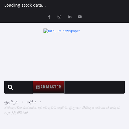
Loading stock data...
AD MASTER
මුල් පිටුව
දේශීය
නීතිඥ රඛිත රාජපක්ෂ අත්අඩංගුවට ගැනීම: ශ්‍රී ලංකා නීතිඥ සංගමයෙන් කරුණු
පැහැදිලි කිරීමක්