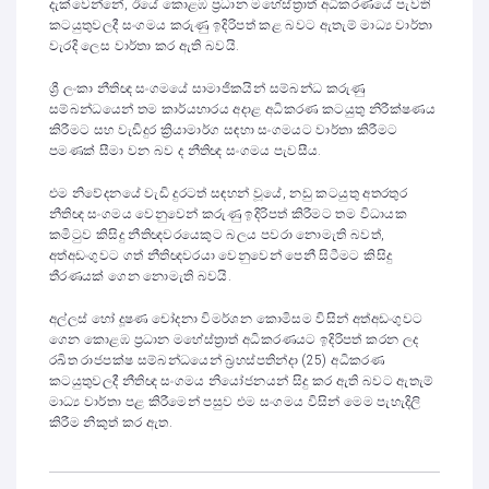
දැක්වෙන්නේ, ඊයේ කොළඹ ප්‍රධාන මහේස්ත්‍රාත් අධිකරණයේ පැවති
කටයුතුවලදී සංගමය කරුණු ඉදිරිපත් කළ බවට ඇතැම් මාධ්‍ය වාර්තා
වැරදි ලෙස වාර්තා කර ඇති බවයි.
ශ්‍රී ලංකා නීතිඥ සංගමයේ සාමාජිකයින් සම්බන්ධ කරුණු
සම්බන්ධයෙන් තම කාර්යභාරය අදාළ අධිකරණ කටයුතු නිරීක්ෂණය
කිරීමට සහ වැඩිදුර ක්‍රියාමාර්ග සඳහා සංගමයට වාර්තා කිරීමට
පමණක් සීමා වන බව ද නීතිඥ සංගමය පැවසීය.
එම නිවේදනයේ වැඩි දුරටත් සඳහන් වූයේ, නඩු කටයුතු අතරතුර
නීතිඥ සංගමය වෙනුවෙන් කරුණු ඉදිරිපත් කිරීමට තම විධායක
කමිටුව කිසිදු නීතිඥවරයෙකුට බලය පවරා නොමැති බවත්,
අත්අඩංගුවට ගත් නීතිඥවරයා වෙනුවෙන් පෙනී සිටීමට කිසිදු
තීරණයක් ගෙන නොමැති බවයි.
අල්ලස් හෝ දූෂණ චෝදනා විමර්ශන කොමිසම විසින් අත්අඩංගුවට
ගෙන කොළඹ ප්‍රධාන මහේස්ත්‍රාත් අධිකරණයට ඉදිරිපත් කරන ලද
රඛිත රාජපක්ෂ සම්බන්ධයෙන් බ්‍රහස්පතින්දා (25) අධිකරණ
කටයුතුවලදී නීතිඥ සංගමය නියෝජනයන් සිදු කර ඇති බවට ඇතැම්
මාධ්‍ය වාර්තා පළ කිරීමෙන් පසුව එම සංගමය විසින් මෙම පැහැදිලි
කිරීම නිකුත් කර ඇත.