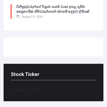
විනිසුරුවරුන්ගේ විශ්‍රාම යාමේ වයස ඉහළ දැමීම:
ත්‍රෛනායික හිමිවරුන්ගෙන් ජනපති අනුරට ලිපියක්
August 8, 2026
Stock Ticker
Loading stock data...