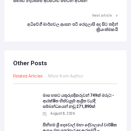
සමීපව නැරඹීමේ අවස්ථාව හෙටින් අවසන්
Next article
අධිවේගී මාර්ගවල ආසන පටි රෙගුලාසි අද සිට තදින්
ක්‍රියාත්මකයි
Other Posts
Related Articles
More from Author
මාස හතට යතුරුපදිකරුවන් 749ක් මරුට:-
ආරක්ෂිත හිස්වැසුම් ආශ්‍රිත වැරදි
සම්බන්ධයෙන් නඩු 271,890ක්
August 8, 2026
සීනිගම ශ්‍රී දෙවොල් මහා දේවාලයේ වාර්ෂික
ඇසළ මහ පෙරහැර අද ඇරඹෙයි –