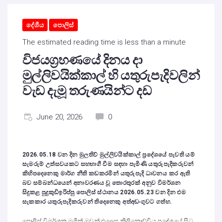
දේශීය
පොලිස්
The estimated reading time is less than a minute
විජයග්‍රහණයේ දිනය දා
මුල්ලිවයික්කාල් හි යතුරුපැදිවලින්
වැඩ දැමූ තරුණයින්ට දඩ
June 20, 2026
0
2026.05.18 වන දින මුලතිව් මුල්ලිවයික්කාල් ප්‍රදේශයේ පැවති යම්
සැමරුම් උත්සවයකට සහභාගී වීම සඳහා පැමිණි යතුරුපැදිකරුවන්
කිහිපදෙනෙකු මාර්ග නීති කඩකරමින් යතුරුපැදි ධාවනය කර ඇති
බව සම්බන්ධයෙන් අනාවරණය වූ තොරතුරක් අනුව විමර්ශන
සිදුකළ පුදුකුඩිඉරිප්පු පොලිස් ස්ථානය 2026.05.23 වන දින එම
සැකකාර යතුරුපැදිකරුවන් තිදෙනෙකු අත්අඩංගුවට ගත්හ.
පොලිස් විමර්ශන මගින් ඔවුන් එලෙස කිලිනොච්චිය ප්‍රදේශයේ සිට