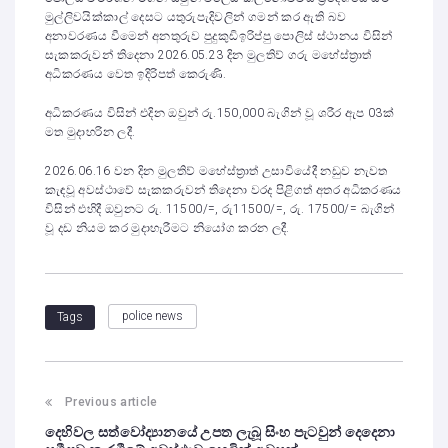
මුල්ලිවයික්කාල් දෙසට යතුරුපැදිවලින් ගමන් කර ඇති බව
අනාවරණය වීමෙන් අනතුරුව පුදුකුඩිඉරිප්පු පොලිස් ස්ථානය විසින්
සැකකරුවන් තිදෙනා 2026.05.23 දින මුලතිව් ගරු මහේස්ත්‍රාත්
අධිකරණය වෙත ඉදිරිපත් කෙරුණි.
අධිකරණය විසින් එදින ඔවුන් රු.150,000 බැගින් වූ ශරීර ඇප 03ක්
මත මුදාහරින ලදී.
2026.06.16 වන දින මුලතිව් මහේස්ත්‍රාත් උසාවියේදී නඩුව නැවත
කැඳවූ අවස්ථාවේ සැකකරුවන් තිදෙනා වරද පිළිගත් අතර අධිකරණය
විසින් එහිදී ඔවුනට රු. 11500/=, රු11500/=, රු. 17500/= බැගින්
වූ දඩ නියම කර මුදාහැරීමට නියෝග කරන ලදී.
police news
Tags
Previous article
දෙහිවල සත්වෝද්‍යානයේ උපත ලැබූ සිංහ පැටවුන් දෙදෙනා