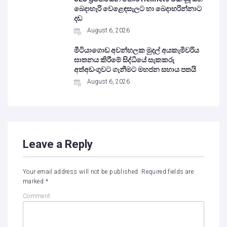
බෙදාහැරි වෙළෙඳසැලට හා බෙදාහරින්නාට
දඩ
August 6, 2026
මීටියාගොඩ අවන්හලක මුදල් අයකැමිවරිය
ඝාතනය කිරීමේ සිද්ධියේ සැකකරු
අත්අඩංගුවට ගැනීමට මහජන සහාය පතයි
August 6, 2026
Leave a Reply
Your email address will not be published.
Required fields are
marked
*
Comment