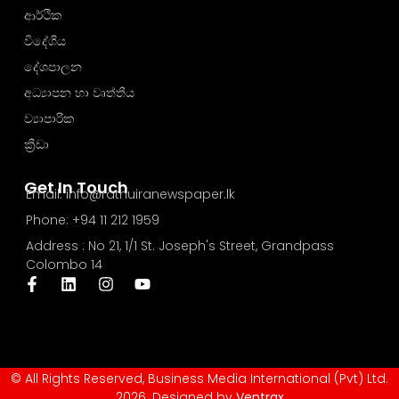
ආර්ථික
විදේශීය
දේශපාලන
අධ්‍යාපන හා වෘත්තීය
ව්‍යාපාරික
ක්‍රීඩා
Get In Touch
Email: info@rathuiranewspaper.lk
Phone: +94 11 212 1959
Address : No 21, 1/1 St. Joseph's Street, Grandpass
Colombo 14
© All Rights Reserved, Business Media International (Pvt) Ltd.
2026. Designed by
Ventrax