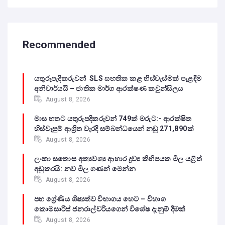
Recommended
යතුරුපැදිකරුවන් SLS සහතික කළ හිස්වැස්මක් පැළඳීම
අනිවාර්යයි – ජාතික මාර්ග ආරක්ෂණ කවුන්සිලය
August 8, 2026
මාස හතට යතුරුපදිකරුවන් 749ක් මරුට:- ආරක්ෂිත
හිස්වැසුම් ආශ්‍රිත වැරදි සම්බන්ධයෙන් නඩු 271,890ක්
August 8, 2026
ලංකා සතොස අත්‍යවශ්‍ය ආහාර ද්‍රව්‍ය කිහිපයක මිල යළිත්
අඩුකරයි: නව මිල ගණන් මෙන්න
August 8, 2026
පහ ශ්‍රේණිය ශිෂ්‍යත්ව විභාගය හෙට – විභාග
කොමසාරිස් ජනරාල්වරියගෙන් විශේෂ දැනුම් දීමක්
August 8, 2026