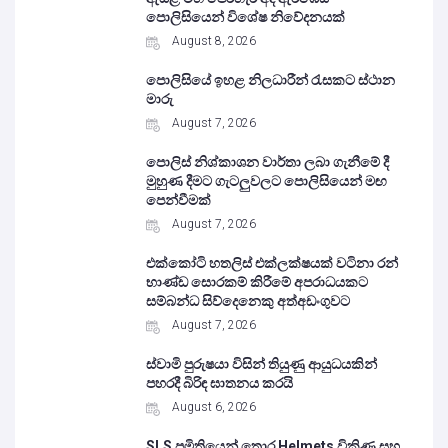
පොලිසියෙන් විශේෂ නිවේදනයක්
August 8, 2026
පොලිසියේ ඉහළ නිලධාරීන් රැසකට ස්ථාන
මාරු
August 7, 2026
පොලිස් නිශ්කාශන වාර්තා ලබා ගැනීමේ දී
මුහුණ දීමට ගැටලුවලට පොලිසියෙන් මඟ
පෙන්වීමක්
August 7, 2026
එක්කෝටි හතලිස් එක්ලක්ෂයක් වටිනා රන්
භාණ්ඩ සොරකම් කිරීමේ අපරාධයකට
සම්බන්ධ සිව්දෙනෙකු අත්අඩංගුවට
August 7, 2026
ස්වාමි පුරුෂයා විසින් තියුණු ආයුධයකින්
පහරදී බිරිඳ ඝාතනය කරයි
August 6, 2026
SLS ප්‍රමිතියෙන් තොර Helmets විකිණූ සහ