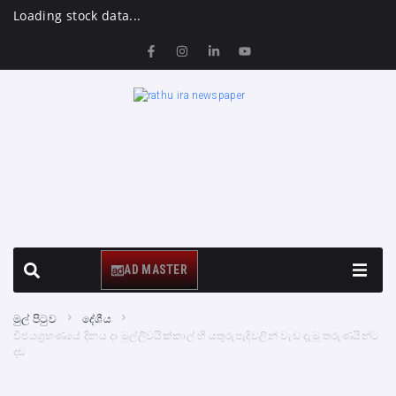
Loading stock data...
AD MASTER
මුල් පිටුව
දේශීය
විජයග්‍රහණයේ දිනය දා මුල්ලිවයික්කාල් හි යතුරුපැදිවලින් වැඩ දැමූ තරුණයින්ට
දඩ