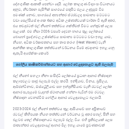
දේශගුණික ආකෘති පෙන්වා දෙයි. ලෝක කාලගුණ විද්‍යා සංවිධානයට
අනුව, නිවර්තන පැසිෆික් සාගරයේ මතුපිට ජලය උණුසුම් වීම
පමණක් නොව, සාගරයේ අභ්‍යන්තර ස්ථරවලද සාමාන්‍ය මට්ටමට
වඩා සෙල්සියස් අංශක 6කට අධික උෂ්ණත්වයක් වාර්තා වී ඇති අතර,
එය තවදුරටත් එල් නීනෝ තත්ත්වය ශක්තිමත් වීමට හේතුවක් ලෙස
සැලකේ. එම නිසා 2026 වසරේ දෙවන භාගය තුළ ලෝකයේ
බොහෝ ප්‍රදේශවල උෂ්ණත්වය සාමාන්‍ය මට්ටමට වඩා ඉහළ යාම,
නියඟ, අධික වර්ෂාපතනය සහ තාප තරංග (Heat Waves) වැනි
ආන්තික කාලගුණික තත්ත්වයන් වර්ධනය වීමේ අවදානම ඉහළ යනු
ඇතැයි අපේක්ෂා කෙරේ.
ගෝලීය කෘෂිකර්මාන්තයට සහ ආහාර වෙළඳපොළට ඇති බලපෑම්
එල් නීනෝ සහ ලා නීනා සංසිද්ධි ලෝකයේ ප්‍රධාන ආහාර නිෂ්පාදන
කලාපවලට සෘජු බලපෑම් එල්ල කරයි. ඉන්දියාව, චීනය, බ්‍රසීලය,
ආර්ජන්ටිනාව, ඕස්ට්‍රේලියාව සහ ඉන්දුනීසියාව වැනි රටවල් ලෝක
ආහාර සැපයුමේ වැදගත් ස්ථානයක් ගන්නා බැවින් එම රටවල
නිෂ්පාදන වෙනස්වීම් ගෝලීය ආහාර වෙළඳපොළට බලපායි.
2023-2024 එල් නීනෝ තත්ත්වය තුළ ආසියාවේ සහ අප්‍රිකාවේ
රටවල් කිහිපයක නියඟ තත්ත්වයන් වර්ධනය වූ අතර සහල්, සීනි සහ
එළවළු තෙල් නිෂ්පාදනයට බලපෑම් එල්ල විය. එහි ප්‍රතිඵලයක් ලෙස
ජාත්‍යන්තර වෙළඳපොළේ ආහාර මිල ඉහළ යාමේ ප්‍රවණතාවක්