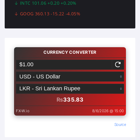
INTC 101.06 +0.20 +0.20%
GOOG 360.13 -15.22 -4.05%
Source