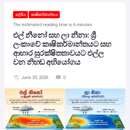
දේශීය
කෘෂිකර්මාන්තය
The estimated reading time is 6 minutes
එල් නීනෝ සහ ලා නීනා: ශ්‍රී
ලංකාවේ කෘෂිකර්මාන්තයට සහ
ආහාර සුරක්ෂිතතාවයට එල්ල
වන නිහඬ අභියෝගය
June 20, 2026
0