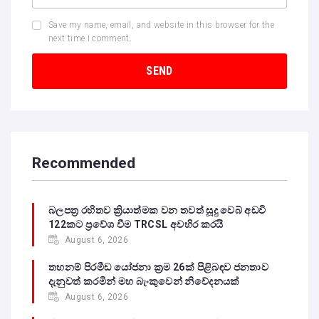
Save my name, email, and website in this browser for the
next time I comment.
Recommended
බලපත්‍ර රහිතව ක්‍රියාත්මක වන තවත් සූදු වෙබ් අඩවි
122කට ප්‍රවේශ වීම TRCSL අවහිර කරයි
August 6, 2026
තහනම් පිරමීඩ යෝජනා ක්‍රම 26ක් පිළිබඳව ජනතාව
දැනුවත් කරමින් මහ බැංකුවෙන් නිවේදනයක්
August 6, 2026