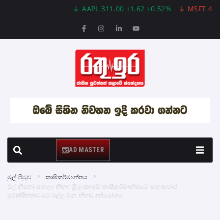
AAPL 311.00 +1.62 +0.52%
MSFT 487.46 -5
AD MASTER
මුල් පිටුව
කෘෂිකර්මාන්තය
එල් නීනෝ සහ ලා නීනා: ශ්‍රී ලංකාවේ කෘෂිකර්මාන්තයට සහ ආහාර
සුරක්ෂිතතාවයට එල්ල වන නිහඬ අභියෝගය