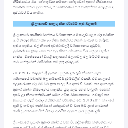
නිරීක්ෂණය විය. දේශගුණික කම්පන හේතුවෙන් ආහාර නිෂ්පාදනය
පමණක් නොව ප්‍රවාහනය, ගබඩාකරණය සහ ජාත්‍යන්තර වෙළඳාම ද
අස්ථාවර විය හැකිය.
ශ්‍රී ලංකාවේ කාලගුණික රටාවට ඇති බලපෑම්
ශ්‍රී ලංකාවේ කෘෂිකර්මාන්තය වර්ෂාපතනය මත දැඩි ලෙස රඳා පවතින
බැවින් එල් නීනෝ සහ ලා නීනා තත්ත්වයන්ගේ බලපෑම් පැහැදිලිව
දැකිය හැකිය. එල් නීනෝ අවස්ථාවලදී වර්ෂාපතනය අඩුවීම,
උෂ්ණත්වය ඉහළ යාම සහ ජල හිඟය වර්ධනය වීම බහුලව දැකිය
හැකිය. විශේෂයෙන් වියළි කලාපයේ ජලාශවල ජල මට්ටම් පහළ
යාම හේතුවෙන් වාරිමාර්ග කටයුතු අඩාල වේ.
2016-2017 කාලයේ ශ්‍රී ලංකාව මුහුණ දුන් දැඩි නියඟය මෑත
ඉතිහාසයේ වඩාත්ම බලපෑම්කාරී සිදුවීම්වලින් එකකි. එම කාලයේ
ජලාශ රැසක ජල මට්ටම් ඉතා පහළ ගිය අතර වී වගාව සහ අනෙකුත්
ආහාර භෝග නිෂ්පාදනය සැලකිය යුතු ලෙස පහත වැටුණි. අනෙක්
අතට ලා නීනා තත්ත්වයන් සමඟ අධික වර්ෂාපතනය, ගංවතුර සහ
නායයෑම් වැනි ආපදා තත්ත්වයන් වර්ධනය වේ. 2010-2011 කාලයේ
ඇති වූ ගංවතුර තත්ත්වයන් හේතුවෙන් වී වගා බිම් දහස් ගණනක්
හානි වූ අතර ගොවීන් විශාල ආර්ථික අලාභවලට මුහුණ දුනි.
ශ්‍රී ලංකාවේ ප්‍රධාන ආහාර භෝගය වන වී, දේශගුණික කම්පනවලට
ඉතා සංවේදී වේ. එල් නීනෝ හේතුවෙන් වර්ෂාපතනය අඩුවන විට