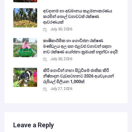
අවදානම හා අඩමානය කළමනාකරණය
කරමින් පොල් වගාවටත් රක්ෂණ
ආවරණයක්
July 30, 2026
කෘෂිකාර්මික හා ගොවිජන රක්ෂණ
මණ්ඩලය අල සහ එළවළු වගාවන් සඳහා
නව රක්ෂණ යෝජනා ක්‍රමයක් හඳුන්වා දෙයි
July 30, 2026
කිරි ගොවීන් නඟා සිටුවීමේ ජාතික කිරි
නිෂ්පාදන වැඩසටහනට 2026 අයවැයෙන්
රුපියල් මිලියන 1,000ක්
July 27, 2026
Leave a Reply