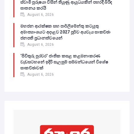
ස්වාමි පුරුෂයා විසින් තියුණු ආයුධයකින් පහරදී බිරිඳ
ඝාතනය කරයි
August 6, 2026
මහජන ආරක්ෂක සහ පාර්ලිමේන්තු කටයුතු
අමාත්‍යාංශයට අදාළව 2027 පූර්ව අයවැය සාකච්ඡා
ජනපති ප්‍රධානත්වයෙන්
August 6, 2026
‘පිවිතුරු පුරවර’ ජාතික කසළ කළමනාකරණ
වැඩසටහනේ ඉදිරි සැලසුම් සම්බන්ධයෙන් විශේෂ
සාකච්ඡාවක්
August 6, 2026