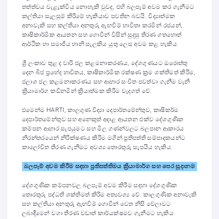
තත්ත්වය වැළැක්විය නොහැකි වුවද, එහි බලපෑම් අවම කර ගැනීමට
කල්තියා සැලසුම් කිරීමේ හැකියාව පවතින බවයි. විද්‍යාත්මක
අනාවැකි සහ කල්තියා අනතුරු ඇඟවීම් භාවිතා කරමින් රජයන්,
කෘෂිකාර්මික ආයතන සහ ගොවීන් විසින් සුදුසු තීරණ ගතහොත්
ආර්ථික හා සමාජීය හානි සැලකිය යුතු ලෙස අවම කළ හැකිය.
ශ්‍රී ලංකාව තුළ ද වාරි ජල කළමනාකරණය, දේශගුණයට ඔරොත්තු
දෙන බීජ ප්‍රභේද භාවිතය, කෘෂිකාර්මික රක්ෂණ ක්‍රම ශක්තිමත් කිරීම,
ජලාශ ජල කළමනාකරණය සහ ආහාර සංචිත පවත්වා ගැනීම වැනි
ක්‍රියාමාර්ග කඩිනමින් ක්‍රියාත්මක කිරීම වැදගත් වේ.
එමෙන්ම HARTI, කාලගුණ විද්‍යා දෙපාර්තමේන්තුව, කෘෂිකර්ම
දෙපාර්තමේන්තුව සහ අනෙකුත් අදාළ ආයතන එක්ව දේශගුණික
කම්පන ආහාර සැපයුමට සහ මිල ගණන්වලට බලපාන ආකාරය
නිරන්තරයෙන් නිරීක්ෂණය කිරීම මගින් ප්‍රතිපත්ති සම්පාදකයන්ට
කාලෝචිත තීරණ ගැනීමට අවශ්‍ය තොරතුරු සැපයිය හැකිය.
බලපෑම් අවම කිරීම සඳහා ප්‍රතිපත්තිමය ක්‍රියාමාර්ග
සහ පෙර සූදානම
දේශගුණික කම්පනවල බලපෑම් අවම කිරීම සඳහා දේශගුණික
තොරතුරු පද්ධති ශක්තිමත් කිරීම අත්‍යවශ්‍ය වේ. කාලගුණික අනාවැකි
සහ කල්තියා අනතුරු ඇඟවීම් ගොවීන් වෙත නිසි වේලාවට
ලබාදීමෙන් වගා තීරණ වඩාත් කාර්යක්ෂමව ගැනීමට හැකිය.