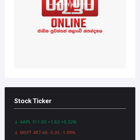
Stock Ticker
AAPL 311.00 +1.62 +0.52%
MSFT 487.46 -5.35 -1.09%