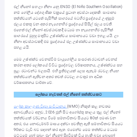
එල් නීනෝ සහ ලා නීනා යනු ENSO (El Niño Southern Oscillation)
නම් ගෝලීය දේශගුණික චක්‍රයේ ප්‍රධාන අවස්ථා දෙකකි. සාමාන්‍ය
තත්ත්වයන් යටතේ පැසිෆික් සාගරයේ බටහිර ප්‍රදේශයේ උණුසුම්
ජලය එකතු වන අතර නැගෙනහිර ප්‍රදේශයේ සිසිල් ජලය පවතී.
එහෙත් එල් නීනෝ අවස්ථාවකදී මධ්‍යම හා නැගෙනහිර පැසිෆික්
සාගරයේ මුහුදු මතුපිට උෂ්ණත්වය සාමාන්‍යයට වඩා ඉහළ යයි. ලා
නීනා අවස්ථාවකදී එම ප්‍රදේශයේ ජල උෂ්ණත්වය සාමාන්‍යයට වඩා
පහළ යයි.
මෙම උෂ්ණත්ව වෙනස්වීම් වායුගෝලීය සංසරණ රටාවන් වෙනස්
කරන අතර ලෝකයේ විවිධ ප්‍රදේශවල වර්ෂාපතනය, උෂ්ණත්වය සහ
සුළං රටාවන්ට බලපායි. එහි ප්‍රතිඵලයක් ලෙස ඇතැම් රටවල නියඟ
තත්ත්වයන් ඇතිවන අතර තවත් රටවල ගංවතුර හා අධික
වර්ෂාපතනය වාර්තා වේ.
ලෝකය නැවතත් එල් නීනෝ තත්ත්වයකට
ලෝක කාලගුණ විද්‍යා සංවිධානය
(WMO) නිකුත් කළ නවතම
අනාවැකියට අනුව, 2026 ජූනි සිට අගෝස්තු කාලය තුළ එල් නීනෝ
තත්ත්වයක් වර්ධනය වීමේ සම්භාවිතාව සියයට 80ක් පමණ වන
අතර, එය නොවැම්බර් මාසය දක්වා පවතිනු ඇති සම්භාවිතාව සියයට
90කට වැඩි බව සඳහන් කර ඇත. එමෙන්ම මෙම තත්ත්වය මධ්‍යම
මට්ටමේ හෝ ප්‍රබල එල් නීනෝ සිදුවීමක් විය හැකි බවද බොහෝ