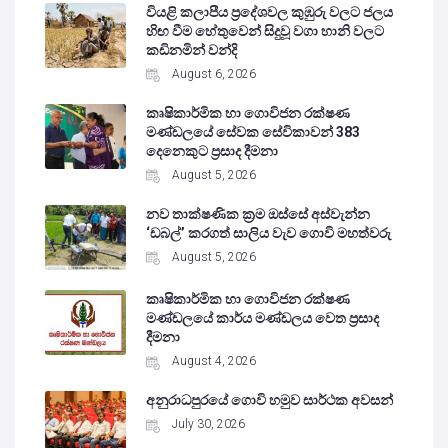
වියළි කලාපීය ප්‍රදේශවල කුඹුරු වලට ජලය
හිඟ වීම හේතුවෙන් සිදුවූ වගා හානි වලට
කඩිනමින් වන්දි
August 6, 2026
කෘෂිකාර්මික හා ගොවිජන රක්ෂණ
මණ්ඩලයේ සේවක සේවිකාවන් 383
දෙනෙකුට ප්‍රසාද දීමනා
August 5, 2026
නව තාක්ෂණික ක්‍රම ඔස්සේ අස්වැන්න
‘ඩබල්’ කරගත් සාලිය වැව ගොවි මහත්වරු
August 5, 2026
කෘෂිකාර්මික හා ගොවිජන රක්ෂණ
මණ්ඩලයේ කාර්ය මණ්ඩලය වෙත ප්‍රසාද
දීමනා
August 4, 2026
අනුරාධපුරයේ ගොවි හමුව සාර්ථක අවසන්
July 30, 2026