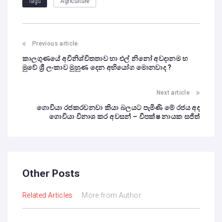
Agriculture
Tags
Previous article
කාලගුණයේ අවිනිශ්චිතතාව හා එල් නිනෝ අවදානම හ
මුවේ ශ්‍රී ලංකාව මුහුණ දෙන අභියෝග මොනවාද ?
Next article
ගොවියා රජකරවනවා කියා බලයට පැමිණි මේ රජය අද
ගොවියා විනාශ කර අවසන් – විපක්ෂ නායක සජිත්
Other Posts
Related Articles
More from Author