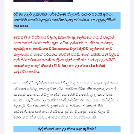
රවීනා උදාරි උක්වත්ත, පර්යේෂණ නිලධාරි, ආහාර පද්ධති අංශය,
හෙක්ටර් කොබ්බෑකඩුව ගොවිකටයුතු පර්යේෂණ හා පූහුණුකිරීමේ
ආයතනය
දේශගුණික විපර්යාස පිළිබඳ කතාබහ අද ලෝකයේ වඩාත් වැදගත්
මාතෘකාවක් බවට පත්ව ඇත. අධික උෂ්ණත්වය, නියඟ, ගංවතුර,
කුණාටු සහ අසාමාන්‍ය වර්ෂාපතනය වැනි සිදුවීම් ලෝකයේ සෑම
කලාපයකම පාහේ වර්ධනය වෙමින් පවතී. මෙම තත්ත්වයන් පිටුපස
ඇති ස්වභාවික දේශගුණික ක්‍රියාවලීන් අතරින් වඩාත් ප්‍රබල සංසිද්ධි
දෙකක් ලෙස එල් නීනෝ (El Niño) සහ ලා නීනා (La Niña)
හැඳින්විය හැකිය.
මෙම සංසිද්ධි පැසිෆික් සාගරයේ සිදුවුවද, ඒවායේ බලපෑම් ලෝකයේ
බොහෝ රටවල කාලගුණික රටා, කෘෂිකාර්මික නිෂ්පාදනය, ආහාර
සැපයුම සහ ආහාර මිල ගණන් කෙරෙහි විහිදෙයි. ශ්‍රී ලංකාව වැනි
මෝසම් වැසි මත රඳා පවතින කෘෂිකාර්මික රටකට මෙම සංසිද්ධිවල
බලපෑම් විශේෂයෙන් වැදගත් වේ. ගොවියාගේ කෙතේ සිට
පාරිභෝගිකයාගේ ආහාර මේසය දක්වා විහිදෙන මෙම බලපෑම්
තේරුම් ගැනීම වර්තමානයේ අත්‍යවශ්‍ය අවශ්‍යතාවයකි.
එල් නීනෝ සහ ලා නීනා යනු කුමක්ද
?