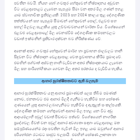
පවතින බවයි. නියඟ හෝ ගංවතුර හේතුවෙන් නිෂ්පාදනය අඩුවන
විට වෙළඳපොළට ලැබෙන සැපයුම සීමා වන අතර මිල ගණන් ඉහළ
යාම ස්වාභාවික ප්‍රතිඵලයකි. 2023 සහ 2024 කාලය තුළ දේශගුණික
තත්ත්වයන් සහ සැපයුම් සීමාවන් හේතුවෙන් පොල්, එළවළු සහ
සහල් මිලවල සැලකිය යුතු උච්චාවචනයන් වාර්තා විය. විශේෂයෙන්
එළවළු වෙළඳපොළේ මිල වෙනස්වීම් දේශගුණික කම්පනවලට
වඩාත් ඉක්මනින් ප්‍රතිචාර දක්වන බව නිරීක්ෂණය වේ.
අනෙක් අතට ගංවතුර හේතුවෙන් මාර්ග හා ප්‍රවාහන ජාලවලට හානි
සිදුවන විට නිෂ්පාදන වෙළඳපොළ වෙත ප්‍රවාහනය කිරීම ප්‍රමාද වේ.
එමඟින් පශ්චාත් අස්වනු හානි වැඩිවන අතර නිෂ්පාදකයාට ලැබෙන
මිල සහ පාරිභෝගිකයා ගෙවන මිල අතර පරතරය ද වැඩිවිය හැකිය.
ආහාර සුරක්ෂිතතාවට ඇති බලපෑම්
ආහාර සුරක්ෂිතතාව යනු ආහාර ප්‍රමාණවත් ලෙස තිබීම පමණක්
නොව, ජනතාවට එම ආහාර මිලදී ගැනීමට හැකිවීම සහ පෝෂණ
ගුණයෙන් යුතු ආහාර ලබාගැනීමට හැකිවීම ද ඇතුළත් සංකල්පයකි.
දේශගුණික කම්පන හේතුවෙන් ආහාර මිල ඉහළ යන විට අඩු
ආදායම්ලාභී පවුල් වඩාත් පීඩාවට පත්වේ. විශේෂයෙන් නාගරික
ප්‍රදේශවල ජීවත් වන පවුල් ආහාර අවශ්‍යතා සඳහා වෙළඳපොළ මත
සම්පූර්ණයෙන්ම රඳා පවතින බැවින් මිල ඉහළ යාම ඔවුන්ගේ ආහාර
පරිභෝජන රටාවට සෘජුව බලපායි. එමඟින් පෝෂණ ඌනතා හා