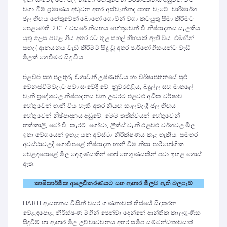
වගා බිම් ප්‍රමාණය අඩුවන අතර අස්වැන්නද පහත වැටේ. වාරිමාර්ග
ජල හිඟය හේතුවෙන් බොහෝ ගොවීන් වගා කටයුතු සීමා කිරීමට
පෙළඹෙති. 2017 වසරේ නියඟය හේතුවෙන් වී නිෂ්පාදනය සැලකිය
යුතු ලෙස පහළ ගිය අතර රට තුළ සහල් හිඟයක් ඇති විය. එමඟින්
සහල් ආනයනය වැඩි කිරීමට සිදු වූ අතර පාරිභෝගිකයන්ට වැඩි
මිලක් ගෙවීමට සිදු විය.
එළවළු සහ පලතුරු වගාවන් උෂ්ණත්වය හා වර්ෂාපතනයේ සුළු
වෙනස්වීම්වලට පවා සංවේදී වේ. නුවරඑළිය, බදුල්ල සහ මාතලේ
වැනි ප්‍රදේශවල නිෂ්පාදනය වන උඩරට එළවළු අධික වර්ෂාව
හේතුවෙන් හානි විය හැකි අතර නියඟ කාලවලදී ජල හිඟය
හේතුවෙන් නිෂ්පාදනය අඩුවේ. මෙම තත්ත්වයන් හේතුවෙන්
තක්කාලි, බෝංචි, කැරට්, ගෝවා, ලීක්ස් වැනි එළවළු වර්ගවල මිල
ඉතා වේගයෙන් ඉහළ යන අවස්ථා නිරීක්ෂණය කළ හැකිය. සමහර
අවස්ථාවලදී ගොවිපළේ නිෂ්පාදන හානි වීම නිසා පාරිභෝගික
වෙළඳපොළේ මිල දෙගුණයකින් හෝ තෙගුණයකින් පවා ඉහළ ගොස්
ඇත.
කෘෂිකාර්මික අලෙවිකරණයට සහ ආහාර මිලට ඇති බලපෑම්
HARTI ආයතනය විසින් වසර ගණනාවක් තිස්සේ සිදුකරන
වෙළඳපොළ නිරීක්ෂණ මගින් පෙන්වා දෙන්නේ ආන්තික කාලගුණික
සිදුවීම් හා ආහාර මිල උච්චාවචනය අතර සමීප සම්බන්ධතාවයක්