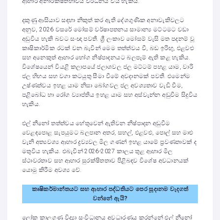
ආහාර අනාරක්ෂිතභාවය වර්ධනය විය හැකිය.
දකුණු ආසියාව සඳහා නිකුත් කර ඇති දේශගුණික අනාවැකිවලට
අනුව, 2026 වසරේ මෝසම් වර්ෂාපතනය සාමාන්‍ය මට්ටමට වඩා
අඩුවිය හැකි බවට සංඥා පවතී. ශ්‍රී ලංකාව මෝසම් වැසි මත පදනම් වූ
කෘෂිකාර්මික රටක් වන බැවින් මෙම තත්ත්වය වී, බඩ ඉරිඟු, එළවළු
සහ අනෙකුත් ආහාර භෝග නිෂ්පාදනයට බලපෑම් ඇති කළ හැකිය.
විශේෂයෙන් වියළි කලාපයේ ජලාශවල ජල මට්ටම් පහළ යාම, වාරි
ජල හිඟය සහ වගා කටයුතු සීමා වීමේ අවදානමක් පවතී. එමෙන්ම
උෂ්ණත්වය ඉහළ යාම නිසා බෝගවල ජල අවශ්‍යතාව වැඩි වීම,
පළිබෝධ හා රෝග ව්‍යාප්තිය ඉහළ යාම සහ අස්වැන්න අඩුවීම සිදුවිය
හැකිය.
එල් නීනෝ තත්ත්වය හේතුවෙන් ඇතිවන නිෂ්පාදන අඩුවීම
වෙළඳපොළ සැපයුමට බලපාන අතර, සහල්, එළවළු, පොල් සහ මාළු
වැනි අත්‍යවශ්‍ය ආහාර ද්‍රව්‍යවල මිල ගණන් ඉහළ යාමේ ප්‍රවණතාවක් ද
මතුවිය හැකිය. එබැවින් 2026-2027 කාලය තුළ ආහාර මිල
ස්ථාවරතාව සහ ආහාර සුරක්ෂිතතාව පිළිබඳව විශේෂ අවධානයක්
යොමු කිරීම අවශ්‍ය වේ.
කෘෂිකර්මාන්තයට සහ ආහාර පද්ධතියට පෙර සූදානම වැදගත්
වන්නේ ඇයි
?
ලෝක කාලගුණ විද්‍යා සංවිධානය අවධාරණය කරන්නේ එල් නීනෝ