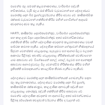
එමෙන්ම ජල සම්පත් කළමනාකරණය, වාරිමාර්ග පද්ධති
නවීකරණය, වැසි ජලය රැස් කිරීමේ වැඩසටහන් සහ දේශගුණයට
ඔරොත්තු දෙන බීජ ප්‍රභේද ප්‍රවර්ධනය කිරීම අවශ්‍ය වේ. කෘෂිකාර්මික
රක්ෂණ වැඩසටහන් ශක්තිමත් කිරීම මඟින් ගොවීන්ගේ ආදායම්
අවදානමද අවම කළ හැකිය.
HARTI, කෘෂිකර්ම දෙපාර්තමේන්තුව, වාරිමාර්ග දෙපාර්තමේන්තුව
සහ කාලගුණ විද්‍යා දෙපාර්තමේන්තුව අතර සම්බන්ධීකරණය
ශක්තිමත් කිරීම මඟින් දේශගුණික අවදානම් කළමනාකරණය වඩාත්
සාර්ථක කරගත හැකිය. දේශගුණික කම්පන හේතුවෙන් නිෂ්පාදනයේ
සිදුවන වෙනස්කම් වෙළඳපොළ සැපයුමට සහ ආහාර මිලට බලපාන
ආකාරය පිළිබඳව අඛණ්ඩ වෙළඳපොළ නිරීක්ෂණයක් පවත්වාගෙන
යාම අත්‍යවශ්‍ය වේ. විශේෂයෙන් සහල්, පොල්, එළවළු සහ අනෙකුත්
අත්‍යවශ්‍ය ආහාර ද්‍රව්‍යවල මිල වෙනස්වීම් නිරීක්ෂණය කිරීම මඟින්
ප්‍රතිපත්ති සම්පාදකයන්ට කාලෝචිත තීරණ ගැනීමට හැකිවේ.
දේශගුණයට ඔරොත්තු දෙන කෘෂිකර්මාන්තයක් ගොඩනැගීම සඳහා
ජල කළමනාකරණය, දේශගුණයට ඔරොත්තු දෙන බීජ ප්‍රභේද,
කෘෂිකාර්මික රක්ෂණ ක්‍රම, කාලගුණික අනාවැකි පද්ධති සහ
වෙළඳපොළ තොරතුරු පද්ධති ශක්තිමත් කිරීම අත්‍යවශ්‍ය වේ.
එමෙන්ම දේශගුණික අවදානම් හා ආහාර මිල අතර සම්බන්ධතාවය
පිළිබඳ පර්යේෂණ තවදුරටත් වර්ධනය කිරීම ද වැදගත් වේ.