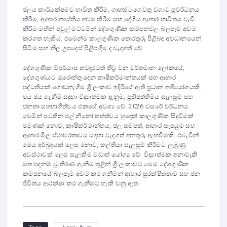
ජලය කාර්යක්ෂමව භාවිත කිරීම, ගෘහස්ථ ගෙවතු වගාව ප්‍රවර්ධනය
කිරීම, ආහාර නාස්තිය අවම කිරීම සහ දේශීය ආහාර භාවිතය වැඩි
කිරීම මඟින් පවුල් මට්ටමින් දේශගුණික කම්පනවල බලපෑම් අවම
කරගත හැකිය. එමෙන්ම කාලගුණික තොරතුරු පිළිබඳ අවධානයෙන්
සිටීම සහ නිල උපදෙස් පිළිපැදීම ද වැදගත් වේ.
දේශගුණික විපර්යාස තවදුරටත් තීව්‍ර වන වර්තමාන ලෝකයේ,
දේශගුණයට ඔරොත්තු දෙන කෘෂිකර්මාන්තයක් සහ ආහාර
පද්ධතියක් ගොඩනැගීම ශ්‍රී ලංකාව ඉදිරියේ ඇති ප්‍රධාන අභියෝගයකි.
එය ජය ගැනීම සඳහා විද්‍යාත්මක දැනුම, ප්‍රතිපත්තිමය සැලසුම් සහ
ජනතා සහභාගීත්වය එකසේ අවශ්‍ය වේ. 2026 වසරේ වර්ධනය
වෙමින් පවතින එල් නීනෝ තත්ත්වය හුදෙක් කාලගුණික සිදුවීමක්
පමණක් නොව, කෘෂිකර්මාන්තය, ජල සම්පත්, ආහාර සැපයුම සහ
ආහාර මිල ස්ථාවරතාවය සඳහා වැදගත් අනතුරු ඇඟවීමකි. එබැවින්
මෙය අර්බුදයක් ලෙස නොව, කල්තියා සැලසුම් කිරීමට ලැබුණු
අවස්ථාවක් ලෙස සැලකීම වඩාත් යෝග්‍ය වේ. විද්‍යාත්මක අනාවැකි
මත පදනම් වූ තීරණ ගැනීම තුළින් ශ්‍රී ලංකාවට මෙම දේශගුණික
කම්පනයේ බලපෑම් අවම කර ගනිමින් ආහාර සුරක්ෂිතතාව සහ ජන
ජීවිතය ආරක්ෂා කර ගැනීමට හැකි වනු ඇත.