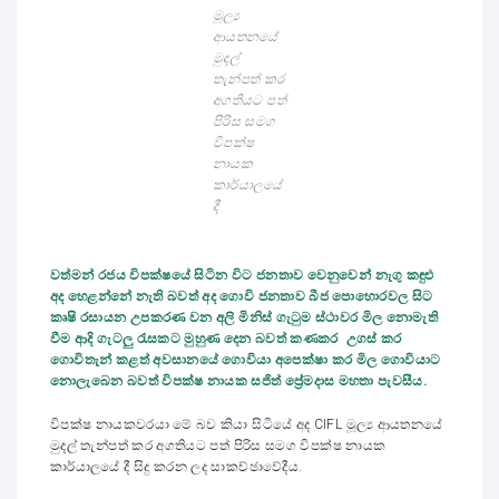
මූල්‍ය
ආයතනයේ
මුදල්
තැන්පත් කර
අගතියට පත්
පිරිස සමග
විපක්ෂ
නායක
කාර්යාලයේ
දී
වත්මන් රජය විපක්ෂයේ සිටින විට ජනතාව වෙනුවෙන් නැගු කඳුළු
අද හෙළන්නේ නැති බවත් අද ගොවි ජනතාව බීජ පොහොරවල සිට
කෘෂි රසායන උපකරණ වන අලි මිනිස් ගැටුම ස්ථාවර මිල නොමැති
වීම ආදි ගැටලු රැසකට මුහුණ දෙන බවත් කණකර උගස් කර
ගොවිතැන් කළත් අවසානයේ ගොවියා අපෙක්ෂා කර මිල ගොවියාට
නොලැබෙන බවත් විපක්ෂ නායක සජිත් ප්‍රේමදාස මහතා පැවසීය.
විපක්ෂ නායකවරයා මේ බව කියා සිටියේ අද CIFL මූල්‍ය ආයතනයේ
මුදල් තැන්පත් කර අගතියට පත් පිරිස සමග විපක්ෂ නායක
කාර්යාලයේ දී සිදු කරන ලද සාකච්ඡාවේදීය.