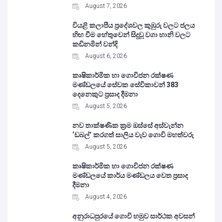
August 7, 2026
වියළි කලාපීය ප්‍රදේශවල කුඹුරු වලට ජලය
හිඟ වීම හේතුවෙන් සිදුවූ වගා හානි වලට
කඩිනමින් වන්දි
August 6, 2026
කෘෂිකාර්මික හා ගොවිජන රක්ෂණ
මණ්ඩලයේ සේවක සේවිකාවන් 383
දෙනෙකුට ප්‍රසාද දීමනා
August 5, 2026
නව තාක්ෂණික ක්‍රම ඔස්සේ අස්වැන්න
‘ඩබල්’ කරගත් සාලිය වැව ගොවි මහත්වරු
August 5, 2026
කෘෂිකාර්මික හා ගොවිජන රක්ෂණ
මණ්ඩලයේ කාර්ය මණ්ඩලය වෙත ප්‍රසාද
දීමනා
August 4, 2026
අනුරාධපුරයේ ගොවි හමුව සාර්ථක අවසන්