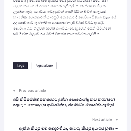
එසේම අද ගොවියාගේ අයිතිය වෙනුවෙන් සිටින්නේ සමගි ජන
බලවේගය බවත් අවම වශයෙන් රුපියල්120ක ස්ථාවර මිලක්
ලැබෙන තුරු ගොවියා වෙනුවෙන් පෙනී සිටින බවත් කාලයක්
කාබනික පොහොර කියා අසුචි පොහොර දී ගොවියා විනාශ කළා සේ
අද ගොවියාට ගුණාත්මක පොහොර නැති බවත් විවිධ ආණ්ඩු
ගොවියා රැවැට්ටුවත් අදටත් ගොවියා වෙනුවෙන් පෙනී සිටින්නේ
සමගි ජන බලවේගය බවත් විපක්ෂ නායකවරයා පැවසීය.
Agriculture
Tags
Previous article
අපි කිසිසේත්ම ජනතාවට දුන්න පොරොන්දු කඩ කරන්නේ
නැහැ – කෞශල්‍යා ආරියරත්න, ජනමාධ්‍ය නියෝජ්‍ය ඇමැති
Next article
ඇත්ත කියපු මම ගෙදර ගියා, බොරු කියපු අය රජ වුණා –