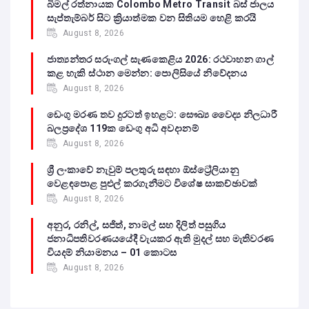
බිමල් රත්නායක Colombo Metro Transit බස් ජාලය
සැප්තැම්බර් සිට ක්‍රියාත්මක වන සිතියම හෙළි කරයි
August 8, 2026
ජාත්‍යන්තර සරුංගල් සැණකෙළිය 2026: රථවාහන ගාල්
කළ හැකි ස්ථාන මෙන්න: පොලිසියේ නිවේදනය
August 8, 2026
ඩෙංගු මරණ තව දුරටත් ඉහළට: සෞඛ්‍ය වෛද්‍ය නිලධාරී
බලප්‍රදේශ 119ක ඩෙංගු අධි අවදානම්
August 8, 2026
ශ්‍රී ලංකාවේ නැවුම් පලතුරු සඳහා ඕස්ට්‍රේලියානු
වෙළඳපොළ පුළුල් කරගැනීමට විශේෂ සාකච්ඡාවක්
August 8, 2026
අනුර, රනිල්, සජිත්, නාමල් සහ දිලිත් පසුගිය
ජනාධිපතිවරණයයේදී වැයකර ඇති මුදල් සහ මැතිවරණ
වියදම් නියාමනය – 01 කොටස
August 8, 2026