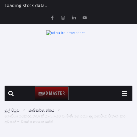
Loading stock data...
AD MASTER
මුල් පිටුව
කෘෂිකර්මාන්තය
ගොවියා රජකරවනවා කියා බලයට පැමිණි මේ රජය අද ගොවියා විනාශ කර
අවසන් – විපක්ෂ නායක සජිත්