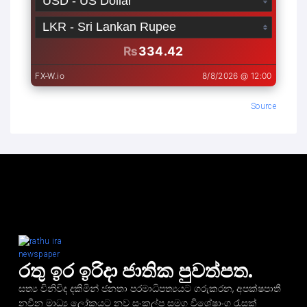
Source
රතු ඉර ඉරිදා ජාතික පුවත්පත.
සත්‍ය විනිවිද දකිමින් ජනතා පරමාධිපත්‍යයට ගරුකරන, අපක්ෂපාතී
නවීන මාධ්‍ය ලෝකයට නව සංකල්ප සමග විශේෂාංග රැසක්