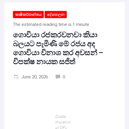
කෘෂිකර්මාන්තය
දේශපාලන
The estimated reading time is 1 minute
ගොවියා රජකරවනවා කියා
බලයට පැමිණි මේ රජය අද
ගොවියා විනාශ කර අවසන් –
විපක්ෂ නායක සජිත්
June 20, 2026
0
විපක්ෂ
නායකවර
යා CIFL