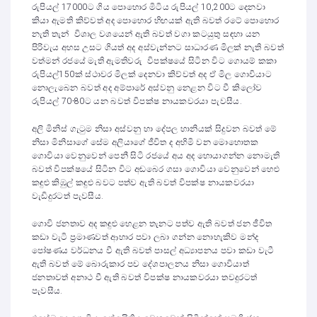
රුපියල් 17000ට ගිය පොහොර මිටිය රුපියල් 10,200ට දෙනවා
කියා ඇමති කිව්වත් අද පොහොර හිඟයක් ඇති බවත් රටේ පොහොර
නැති තැන් විශාල වශයෙන් ඇති බවත් වගා කටයුතු සඳහා යන
පිරිවැය අහස උසට ගියත් අද අස්වැන්නට සාධාරණ මිලක් නැති බවත්
වත්මන් රජයේ මැති ඇමතිවරු විපක්ෂයේ සිටින විට ගොයම් කකා
රුපියල්150ක් ස්ථාවර මිලක් දෙනවා කිව්වත් අද ඒ මිල ගොවියාට
නොලැබෙන බවත් අද අම්පාරේ අස්වනු නෙළන විට වී කිලෝව
රුපියල් 70-80ට යන බවත් විපක්ෂ නායකවරයා පැවසීය.
අලි මිනිස් ගැටුම නිසා අස්වනු හා දේපල හානියක් සිදුවන බවත් මේ
නිසා මිනිසාගේ සේම අලියාගේ ජීවිත ද අහිමි වන මොහොතක
ගොවියා වෙනුවෙන් පෙනී සිටි රජයේ අය අද හොයාගන්න නොමැති
බවත් විපක්ෂයේ සිටින විට අඬබෙර ගසා ගොවියා වෙනුවෙන් හෙළු
කඳුළු කිඹුල් කඳුළු බවට පත්ව ඇති බවත් විපක්ෂ නායකවරයා
වැඩිදුරටත් පැවසීය.
ගොවි ජනතාව අද කඳුළු හෙළන තැනට පත්ව ඇති බවත් ජන ජීවිත
කඩා වැටි ප්‍රමාණවත් ආහාර පවා ලබා ගන්න නොහැකිව මන්ද
පෝෂණය වර්ධනය වී ඇති බවත් පාසල් අධ්‍යාපනය පවා කඩා වැටී
ඇති බවත් මේ බොරුකාර පච දේශපාලනය නිසා ගොවියාත්
ජනතාවත් අනාථ වී ඇති බවත් විපක්ෂ නායකවරයා තවදුරටත්
පැවසීය.