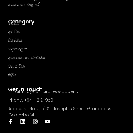
ගෙනෙන "රතු ඉර"
Category
දේශීය
ආර්ථික
විදේශීය
දේශපාලන
අධ්‍යාපන හා වෘත්තීය
ව්‍යාපාරික
ක්‍රීඩා
Get In Touch
Email: info@rathuiranewspaper.lk
Phone: +94 11 212 1959
Address : No 21, 1/1 St. Joseph's Street, Grandpass
Colombo 14