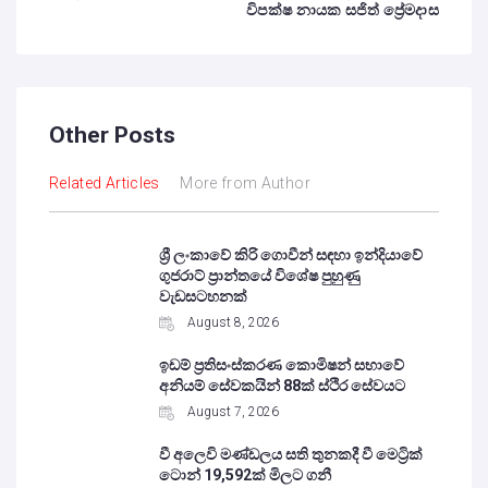
විපක්ෂ නායක සජිත් ප්‍රේමදාස
Other Posts
Related Articles
More from Author
ශ්‍රී ලංකාවේ කිරි ගොවීන් සඳහා ඉන්දියාවේ
ගුජරාට් ප්‍රාන්තයේ විශේෂ පුහුණු
වැඩසටහනක්
August 8, 2026
ඉඩම් ප්‍රතිසංස්කරණ කොමිෂන් සභාවේ
අනියම් සේවකයින් 88ක් ස්ථිර සේවයට
August 7, 2026
වී අලෙවි මණ්ඩලය සති තුනකදී වී මෙට්‍රික්
ටොන් 19,592ක් මිලට ගනී